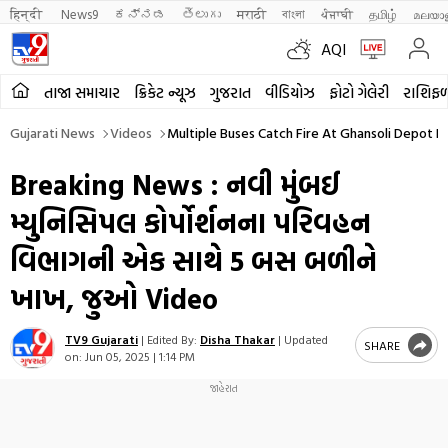
हिन्दी 
News9
ಕನ್ನಡ
తెలుగు
मराठी
বাংলা
ਪੰਜਾਬੀ
தமிழ்
മലയാ
AQI
તાજા સમાચાર
ક્રિકેટ ન્યૂઝ
ગુજરાત
વીડિયોઝ
ફોટો ગેલેરી
રાશિફ
Gujarati News
Videos
Multiple Buses Catch Fire At Ghansoli Depot 
Breaking News : નવી મુંબઈ
મ્યુનિસિપલ કોર્પોર્શનના પરિવહન
વિભાગની એક સાથે 5 બસ બળીને
ખાખ, જુઓ Video
TV9 Gujarati
|
Edited By:
Disha Thakar
|
Updated
SHARE
on:
Jun 05, 2025 | 1:14 PM