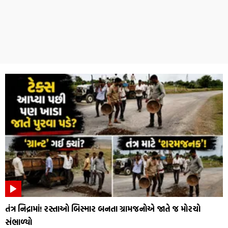
તંત્ર નિદ્રામાં! રસ્તાઓ બિસ્માર બનતા ગ્રામજનોએ જાતે જ મોરચો
સંભાળ્યો