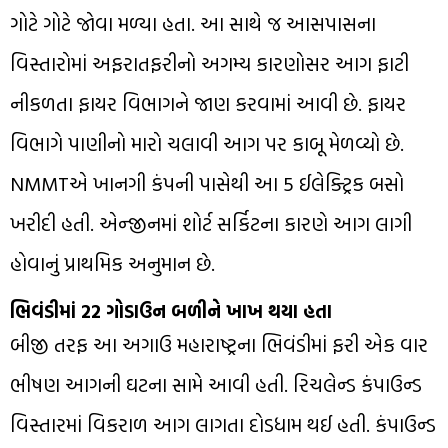
ગોટે ગોટે જોવા મળ્યા હતા. આ સાથે જ આસપાસના
વિસ્તારોમાં અફરાતફરીનો અગમ્ય કારણોસર આગ ફાટી
નીકળતા ફાયર વિભાગને જાણ કરવામાં આવી છે. ફાયર
વિભાગે પાણીનો મારો ચલાવી આગ પર કાબૂ મેળવ્યો છે.
NMMTએ ખાનગી કંપની પાસેથી આ 5 ઈલેક્ટ્રિક બસો
ખરીદી હતી. એન્જીનમાં શોર્ટ સર્કિટના કારણે આગ લાગી
હોવાનું પ્રાથમિક અનુમાન છે.
ભિવંડીમાં 22 ગોડાઉન બળીને ખાખ થયા હતા
બીજી તરફ આ અગાઉ મહારાષ્ટ્રના ભિવંડીમાં ફરી એક વાર
ભીષણ આગની ઘટના સામે આવી હતી. રિચલેન્ડ કંપાઉન્ડ
વિસ્તારમાં વિકરાળ આગ લાગતા દોડધામ થઈ હતી. કંપાઉન્ડ