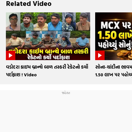
Related Video
વડોદરા ક્રાઇમ બ્રાન્ચે બાળ તસ્કરી રેકેટનો કર્યો
સોના-ચાંદીના ભાવમ
પર્દાફાશ ! Video
₹1.50 લાખ પર પહોચ્યુ