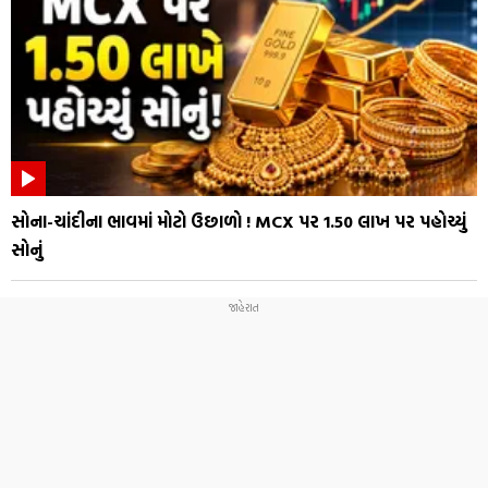
સોના-ચાંદીના ભાવમાં મોટો ઉછાળો ! MCX પર ₹1.50 લાખ પર પહોચ્યું
સોનું