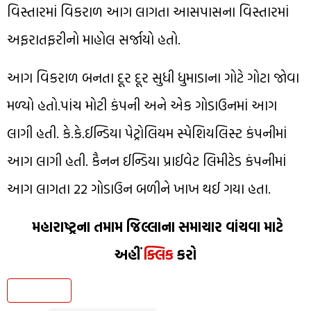
વિસ્તારમાં વિકરાળ આગ લાગતા આસપાસના વિસ્તારમાં
અફરાતફરીનો માહોલ સર્જાયો હતો.
આગ વિકરાળ બનતા દૂર દૂર સુધી ધુમાડાના ગોટે ગોટા જોવા
મળ્યો હતો.પાંચ મોટી કંપની અને એક ગોડાઉનમાં આગ
લાગી હતી. કે.કે.ઈન્ડિયા પેટ્રોલિયમ સ્પેશિયલિસ્ટ કંપનીમાં
આગ લાગી હતી. કૈનન ઈન્ડિયા પ્રાઈવેટ લિમીટેડ કંપનીમાં
આગ લાગતા 22 ગોડાઉન બળીને ખાખ થઈ ગયા હતા.
મહારાષ્ટ્રના તમામ જિલ્લાના સમાચાર વાંચવા માટે
અહીં
ક્લિક
કરો