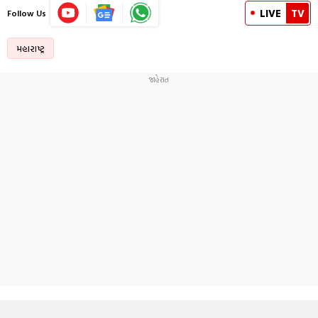
LIVE
TV
Follow Us
મહારાષ્ટ્ર