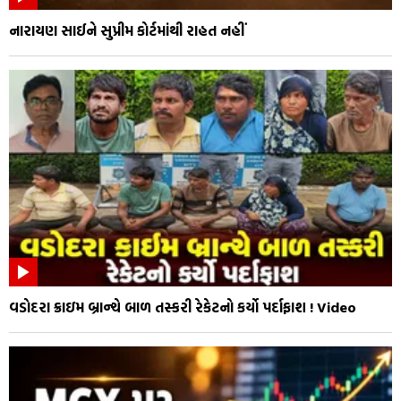
નારાયણ સાઈને સુપ્રીમ કોર્ટમાંથી રાહત નહીં
વડોદરા ક્રાઇમ બ્રાન્ચે બાળ તસ્કરી રેકેટનો કર્યો પર્દાફાશ ! Video