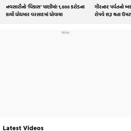
નવસારીનો ‘વિકાસ’ પાણીમાં! ₹1,000 કરોડના
ગીરનાર પર્વતનો અદ્
કાર્યો ધોધમાર વરસાદમાં ધોવાયા
રોપવે શરૂ થતા ઉમટ
Latest Videos