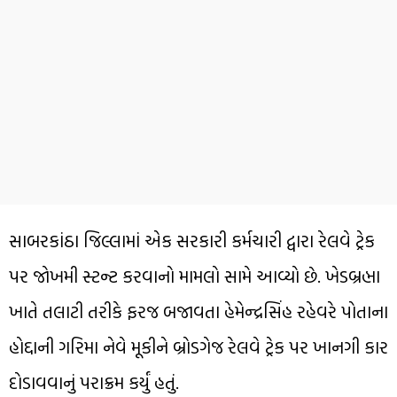
સાબરકાંઠા જિલ્લામાં એક સરકારી કર્મચારી દ્વારા રેલવે ટ્રેક
પર જોખમી સ્ટન્ટ કરવાનો મામલો સામે આવ્યો છે. ખેડબ્રહ્મા
ખાતે તલાટી તરીકે ફરજ બજાવતા હેમેન્દ્રસિંહ રહેવરે પોતાના
હોદ્દાની ગરિમા નેવે મૂકીને બ્રોડગેજ રેલવે ટ્રેક પર ખાનગી કાર
દોડાવવાનું પરાક્રમ કર્યું હતું.