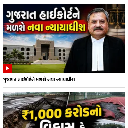
ગુજરાત હાઈકોર્ટને મળશે નવા ન્યાયાધીશ