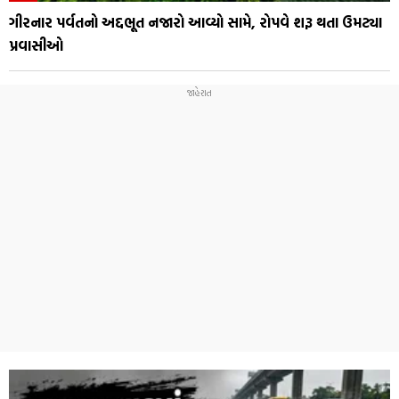
ગીરનાર પર્વતનો અદ્દભૂત નજારો આવ્યો સામે, રોપવે શરૂ થતા ઉમટ્યા
પ્રવાસીઓ