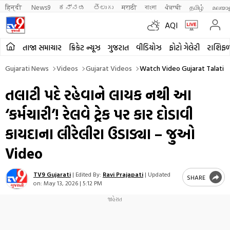
हिन्दी 
News9
ಕನ್ನಡ
తెలుగు
मराठी
বাংলা
ਪੰਜਾਬੀ
தமிழ்
മലയാ
AQI
તાજા સમાચાર
ક્રિકેટ ન્યૂઝ
ગુજરાત
વીડિયોઝ
ફોટો ગેલેરી
રાશિફ
Gujarati News
Videos
Gujarat Videos
Watch Video Gujarat Talati D
તલાટી પદે રહેવાને લાયક નથી આ
‘કર્મચારી’! રેલવે ટ્રેક પર કાર દોડાવી
કાયદાના લીરેલીરા ઉડાડ્યા – જુઓ
Video
TV9 Gujarati
|
Edited By:
Ravi Prajapati
|
Updated
SHARE
on:
May 13, 2026 | 5:12 PM