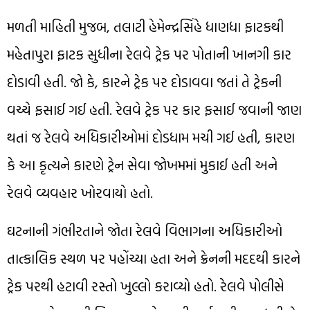
મળતી માહિતી મુજબ, તલાટી હેમેન્દ્રસિંહે ધાણધા ફાટકથી
મહેતાપુરા ફાટક સુધીના રેલવે ટ્રેક પર પોતાની ખાનગી કાર
દોડાવી હતી. જો કે, કારને ટ્રેક પર દોડાવવા જતાં તે ટ્રેકની
વચ્ચે ફસાઈ ગઈ હતી. રેલવે ટ્રેક પર કાર ફસાઈ જવાની જાણ
થતાં જ રેલવે અધિકારીઓમાં દોડધામ મચી ગઈ હતી, કારણ
કે આ કૃત્યને કારણે ટ્રેન સેવા જોખમમાં મુકાઈ હતી અને
રેલવે વ્યવહાર ખોરવાયો હતો.
ઘટનાની ગંભીરતાને જોતા રેલવે વિભાગના અધિકારીઓ
તાત્કાલિક સ્થળ પર પહોંચ્યા હતા અને ક્રેનની મદદથી કારને
ટ્રેક પરથી હટાવી રસ્તો ખુલ્લો કરાવ્યો હતો. રેલવે પોલીસે