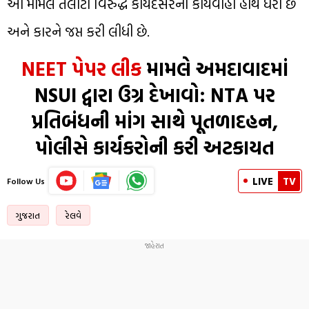
આ મામલે તલાટી વિરુદ્ધ કાયદેસરની કાર્યવાહી હાથ ધરી છે
અને કારને જપ્ત કરી લીધી છે.
NEET પેપર લીક
મામલે અમદાવાદમાં
NSUI દ્વારા ઉગ્ર દેખાવો: NTA પર
પ્રતિબંધની માંગ સાથે પૂતળાદહન,
પોલીસે કાર્યકરોની કરી અટકાયત
LIVE
TV
Follow Us
ગુજરાત
રેલવે