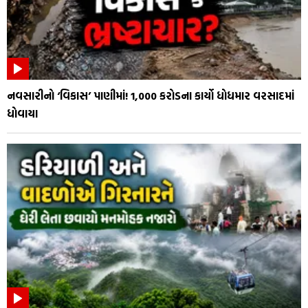
નવસારીનો ‘વિકાસ’ પાણીમાં! ₹1,000 કરોડના કાર્યો ધોધમાર વરસાદમાં
ધોવાયા