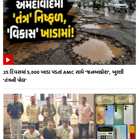
25 દિવસમાં 5,000 ખાડા પડતાં AMC સામે 'જનઆક્રોશ', ખુલ્લી
'તંત્રની પોલ'