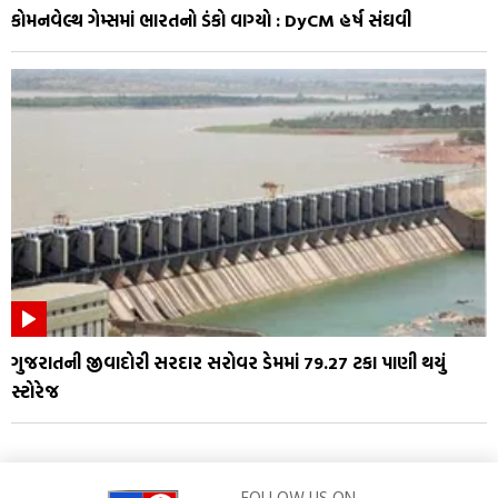
કોમનવેલ્થ ગેમ્સમાં ભારતનો ડંકો વાગ્યો : DyCM હર્ષ સંઘવી
ગુજરાતની જીવાદોરી સરદાર સરોવર ડેમમાં 79.27 ટકા પાણી થયું
સ્ટોરેજ
FOLLOW US ON