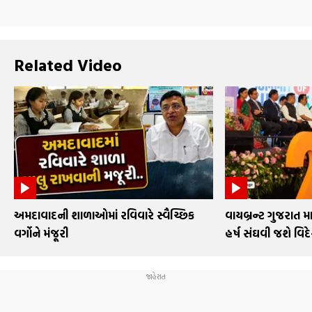
Related Video
અમદાવાદની શાળાઓમાં રવિવારે સ્વૈચ્છિક
વાયબ્રન્ટ ગુજરાત મા
વર્ગોને મંજૂરી
હર્ષ સંઘવી જશે વિદ