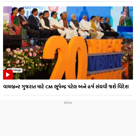
વાયબ્રન્ટ ગુજરાત માટે CM ભૂપેન્દ્ર પટેલ અને હર્ષ સંઘવી જશે વિદેશ