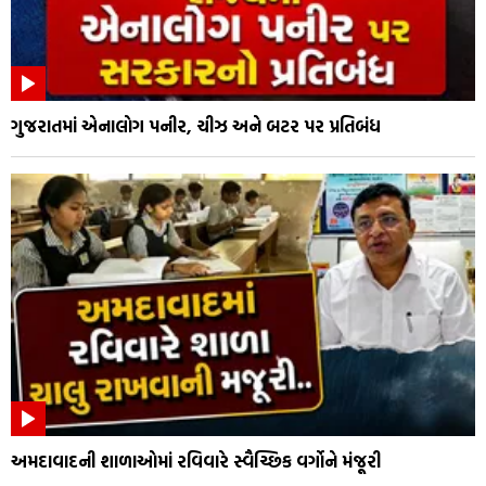
ગુજરાતમાં એનાલોગ પનીર, ચીઝ અને બટર પર પ્રતિબંધ
અમદાવાદની શાળાઓમાં રવિવારે સ્વૈચ્છિક વર્ગોને મંજૂરી