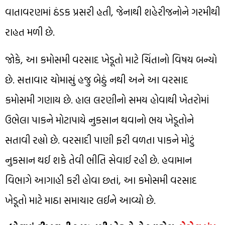
વાતાવરણમાં ઠંડક પ્રસરી હતી, જેનાથી શહેરીજનોને ગરમીથી
રાહત મળી છે.
જોકે, આ કમોસમી વરસાદ ખેડૂતો માટે ચિંતાનો વિષય બન્યો
છે. સત્તાવાર ચોમાસું હજુ બેઠું નથી અને આ વરસાદ
કમોસમી ગણાય છે. હાલ લરણીનો સમય હોવાથી ખેતરોમાં
ઉભેલા પાકને મોટાપાયે નુકસાન થવાનો ભય ખેડૂતોને
સતાવી રહ્યો છે. વરસાદી પાણી ફરી વળતા પાકને મોટું
નુકસાન થઈ શકે તેવી ભીતિ સેવાઈ રહી છે. હવામાન
વિભાગે આગાહી કરી હોવા છતાં, આ કમોસમી વરસાદ
ખેડૂતો માટે માઠા સમાચાર લઈને આવ્યો છે.