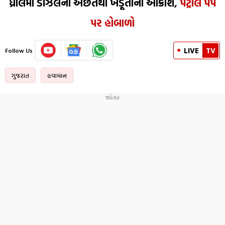
ધ્રોલમાં ડીઝલની અછતથી ખેડૂતોનો આક્રોશ,
પેટ્રોલ પંપ
પર હોબાળો
LIVE
TV
Follow Us
ગુજરાત
હવામાન