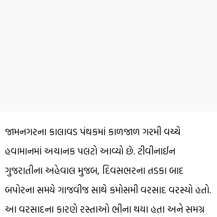
જામનગરના કાલાવડ પંથકમાં કાળજાળ ગરમી વચ્ચે
હવામાનમાં અચાનક પલટો આવ્યો છે. ટીવીનાઈન
ગુજરાતીના અહેવાલ મુજબ, દિવસભરના તડકા બાદ
બપોરના સમયે ગાજવીજ સાથે કમોસમી વરસાદ વરસ્યો હતો.
આ વરસાદના કારણે રસ્તાઓ ભીના થયા હતા અને સમગ્ર