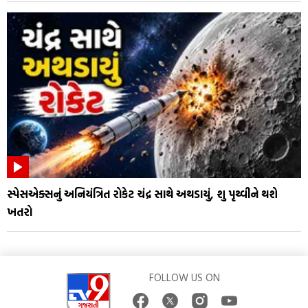
સ્પેસએક્સનું અનિયંત્રિત રોકેટ ચંદ્ર સાથે અથડાયું, શુ પૃથ્વીને થશે
ખતરો
FOLLOW US ON