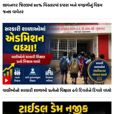
ભાવનગર જિલ્લામાં 80% વિસ્તારમાં કપાસ અને મગફળીનું વિક્રમ
જનક વાવેતર
વાલીઓનો સરકારી શાળાઓ પ્રત્યેનો વિશ્વાસ હવે દિવસેને દિવસે વધ્યો