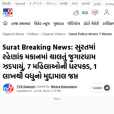
हिन्दी 
News9
ಕನ್ನಡ
తెలుగు
मराठी
বাংলা
ਪੰਜਾਬੀ
தமிழ்
മലയാ
AQI
તાજા સમાચાર
ક્રિકેટ ન્યૂઝ
ગુજરાત
વીડિયોઝ
ફોટો ગેલેરી
રાશિફ
Gujarati News
Videos
Gujarat Videos
Surat Police Arrest 7 Women 
Surat Breaking News: સુરતમાં
રહેણાંક મકાનમાં ચાલતું જુગારધામ
ઝડપાયું, 7 મહિલાઓની ધરપકડ, 1
લાખથી વધુનો મુદ્દામાલ જપ્ત
TV9 Gujarati
|
Edited By:
Meera Kansagara
|
SHARE
Updated on:
Jul 04, 2026 | 2:17 PM