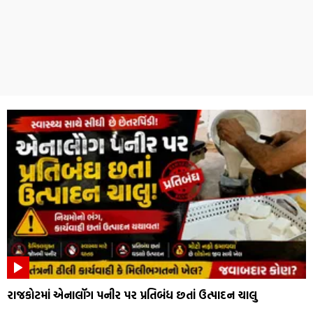
રાજકોટમાં એનાલૉગ પનીર પર પ્રતિબંધ છતાં ઉત્પાદન ચાલુ