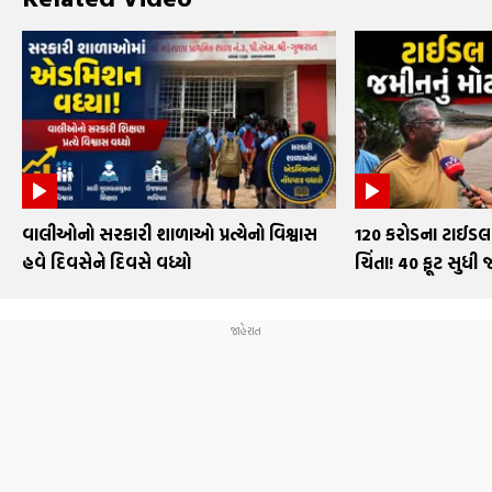
વાલીઓનો સરકારી શાળાઓ પ્રત્યેનો વિશ્વાસ
₹120 કરોડના ટાઈડલ 
હવે દિવસેને દિવસે વધ્યો
ચિંતા! 40 ફૂટ સુધી