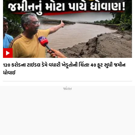
₹120 કરોડના ટાઈડલ ડેમે વધારી ખેડૂતોની ચિંતા! 40 ફૂટ સુધી જમીન
ધોવાઈ