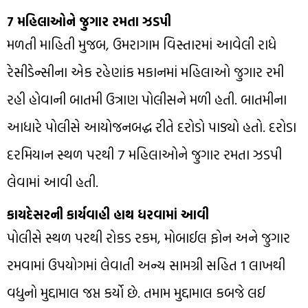
7 મહિલાઓને જુગાર રમતા ઝડપી
મળતી માહિતી મુજબ, ઉમરાગામ વિસ્તારમાં આવેલી રાધે
રેસીડેન્સીના એક રહેણાંક મકાનમાં મહિલાઓ જુગાર રમી
રહી હોવાની બાતમી ઉત્રાણ પોલીસને મળી હતી. બાતમીના
આધારે પોલીસે આયોજનબદ્ધ રીતે દરોડો પાડ્યો હતો. દરોડા
દરમિયાન સ્થળ પરથી 7 મહિલાઓને જુગાર રમતા ઝડપી
લેવામાં આવી હતી.
કાયદેસરની કાર્યવાહી હાથ ધરવામાં આવી
પોલીસે સ્થળ પરથી રોકડ રકમ, મોબાઈલ ફોન અને જુગાર
રમવામાં ઉપયોગમાં લેવાતી અન્ય સામગ્રી સહિત ₹1 લાખથી
વધુનો મુદ્દામાલ જપ્ત કર્યો છે. તમામ મુદ્દામાલ કબજે લઈ