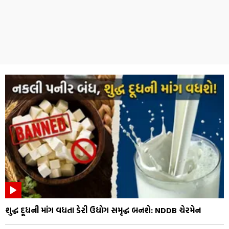
શુદ્ધ દૂધની માંગ વધતા ડેરી ઉદ્યોગ સમૃદ્ધ બનશે: NDDB ચેરમેન