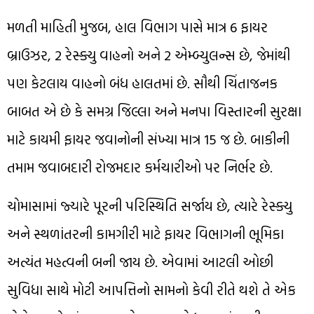
મળતી માહિતી મુજબ, હાલ વિભાગ પાસે માત્ર 6 ફાયર
બ્રાઉઝર, 2 રેસ્ક્યુ વાહનો અને 2 એમ્બ્યુલન્સ છે, જેમાંથી
પણ કેટલાય વાહનો બંધ હાલતમાં છે. સૌથી ચિંતાજનક
બાબત એ છે કે સમગ્ર જિલ્લા અને મનપા વિસ્તારની સુરક્ષા
માટે કાયમી ફાયર જવાનોની સંખ્યા માત્ર 15 જ છે. બાકીની
તમામ જવાબદારી રોજમદાર કર્મચારીઓ પર નિર્ભર છે.
ચોમાસામાં જ્યારે પૂરની પરિસ્થિતિ સર્જાય છે, ત્યારે રેસ્ક્યુ
અને સ્થળાંતરની કામગીરી માટે ફાયર વિભાગની ભૂમિકા
અત્યંત મહત્વની બની જાય છે. એવામાં આટલી ઓછી
સુવિધા સાથે મોટી આપત્તિનો સામનો કેવી રીતે થશે તે એક