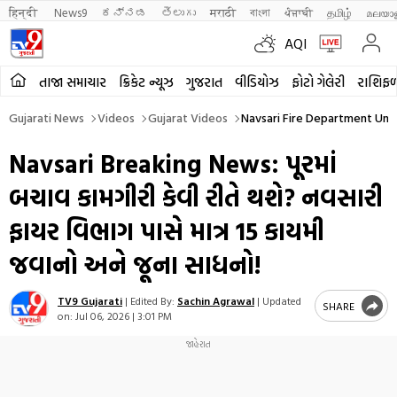
हिन्दी 
News9
ಕನ್ನಡ
తెలుగు
मराठी
বাংলা
ਪੰਜਾਬੀ
தமிழ்
മലയാ
AQI
તાજા સમાચાર
ક્રિકેટ ન્યૂઝ
ગુજરાત
વીડિયોઝ
ફોટો ગેલેરી
રાશિફ
Gujarati News
Videos
Gujarat Videos
Navsari Fire Department Unde
Navsari Breaking News: પૂરમાં
બચાવ કામગીરી કેવી રીતે થશે? નવસારી
ફાયર વિભાગ પાસે માત્ર 15 કાયમી
જવાનો અને જૂના સાધનો!
TV9 Gujarati
|
Edited By:
Sachin Agrawal
|
Updated
SHARE
on:
Jul 06, 2026 | 3:01 PM