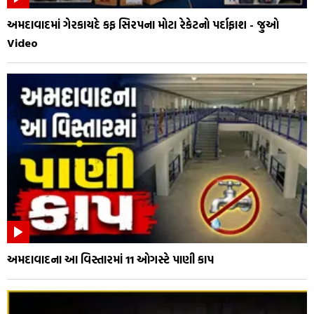
અમદાવાદમાં ગેરકાયદે કફ સિરપના મોટા રેકેટનો પર્દાફાશ - જુઓ
Video
અમદાવાદના આ વિસ્તારમાં 11 ઓગસ્ટે પાણી કાપ