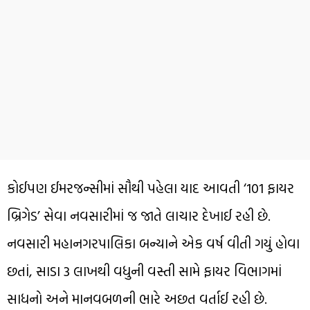
કોઈપણ ઈમરજન્સીમાં સૌથી પહેલા યાદ આવતી ‘101 ફાયર
બ્રિગેડ’ સેવા નવસારીમાં જ જાતે લાચાર દેખાઈ રહી છે.
નવસારી મહાનગરપાલિકા બન્યાને એક વર્ષ વીતી ગયું હોવા
છતાં, સાડા 3 લાખથી વધુની વસ્તી સામે ફાયર વિભાગમાં
સાધનો અને માનવબળની ભારે અછત વર્તાઈ રહી છે.