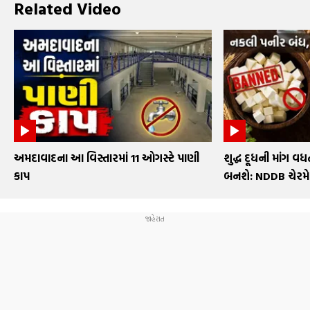
Related Video
અમદાવાદના આ વિસ્તારમાં 11 ઓગસ્ટે પાણી
શુદ્ધ દૂધની માંગ વધત
કાપ
બનશે: NDDB ચેરમ