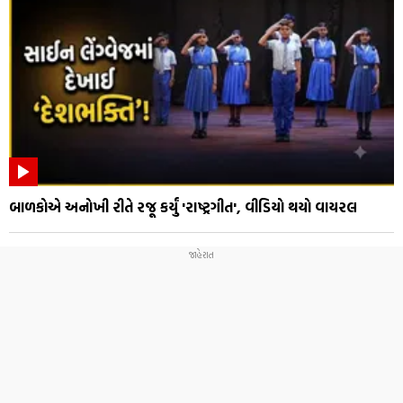
બાળકોએ અનોખી રીતે રજૂ કર્યું 'રાષ્ટ્રગીત', વીડિયો થયો વાયરલ