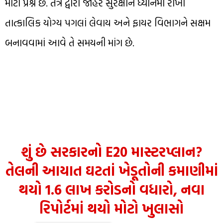
મોટો પ્રશ્ન છે. તંત્ર દ્વારા જાહેર સુરક્ષાને ધ્યાનમાં રાખી
તાત્કાલિક યોગ્ય પગલાં લેવાય અને ફાયર વિભાગને સક્ષમ
બનાવવામાં આવે તે સમયની માંગ છે.
શું છે સરકારનો E20 માસ્ટરપ્લાન?
તેલની આયાત ઘટતાં ખેડૂતોની કમાણીમાં
થયો 1.6 લાખ કરોડનો વધારો, નવા
રિપોર્ટમાં થયો મોટો ખુલાસો