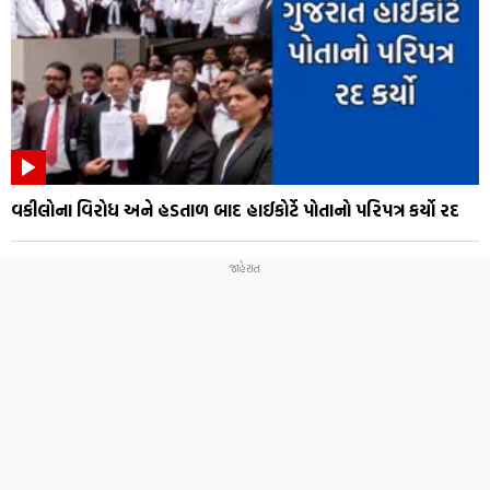
વકીલોના વિરોધ અને હડતાળ બાદ હાઈકોર્ટે પોતાનો પરિપત્ર કર્યો રદ