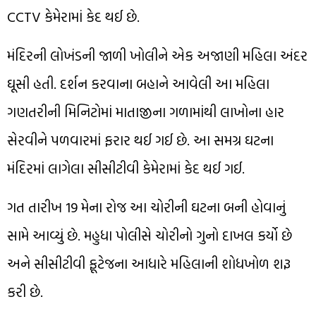
CCTV કેમેરામાં કેદ થઈ છે.
મંદિરની લોખંડની જાળી ખોલીને એક અજાણી મહિલા અંદર
ઘૂસી હતી. દર્શન કરવાના બહાને આવેલી આ મહિલા
ગણતરીની મિનિટોમાં માતાજીના ગળામાંથી લાખોના હાર
સેરવીને પળવારમાં ફરાર થઈ ગઈ છે. ​આ સમગ્ર ઘટના
મંદિરમાં લાગેલા સીસીટીવી કેમેરામાં કેદ થઈ ગઈ.
​ગત તારીખ 19 મેના રોજ આ ચોરીની ઘટના બની હોવાનું
સામે આવ્યું છે. મહુધા ​પોલીસે ચોરીનો ગુનો દાખલ કર્યો છે
અને સીસીટીવી ફૂટેજના આધારે મહિલાની શોધખોળ શરૂ
કરી છે.