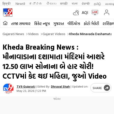
हिन्दी 
News9
ಕನ್ನಡ
తెలుగు
मराठी
বাংলা
ਪੰਜਾਬੀ
தமிழ்
മലയാ
AQI
તાજા સમાચાર
ક્રિકેટ ન્યૂઝ
ગુજરાત
વીડિયોઝ
ફોટો ગેલેરી
રાશિફ
Gujarati News
Videos
Gujarat Videos
Kheda Minavada Dashamata T
Kheda Breaking News :
મીનાવાડાના દશામાતા મંદિરમાં આશરે
12.50 લાખ સોનાના બે હાર ચોરી!
CCTVમાં કેદ થઇ મહિલા, જુઓ Video
TV9 Gujarati
|
Edited By:
Dhruval Shah
|
Updated on:
SHARE
May 23, 2026 | 1:23 PM