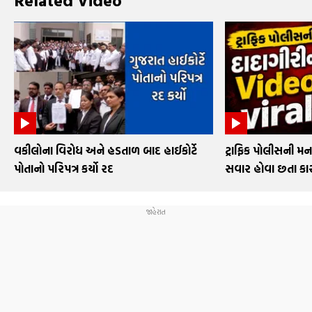
Related Video
વકીલોના વિરોધ અને હડતાળ બાદ હાઈકોર્ટે
ટ્રાફિક પોલીસની મન
પોતાનો પરિપત્ર કર્યો રદ
સવાર હોવા છતા કારન