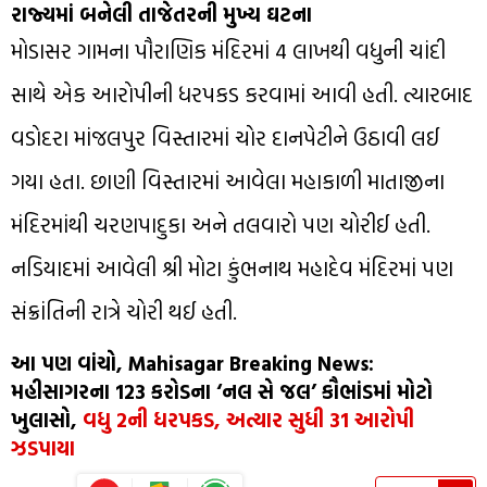
રાજ્યમાં બનેલી તાજેતરની મુખ્ય ઘટના
મોડાસર ગામના પૌરાણિક મંદિરમાં 4 લાખથી વધુની ચાંદી
સાથે એક આરોપીની ધરપકડ કરવામાં આવી હતી. ત્યારબાદ
વડોદરા માંજલપુર વિસ્તારમાં ચોર દાનપેટીને ઉઠાવી લઈ
ગયા હતા. છાણી વિસ્તારમાં આવેલા મહાકાળી માતાજીના
મંદિરમાંથી ચરણપાદુકા અને તલવારો પણ ચોરીઈ હતી.
નડિયાદમાં આવેલી શ્રી મોટા કુંભનાથ મહાદેવ મંદિરમાં પણ
સંક્રાંતિની રાત્રે ચોરી થઈ હતી.
આ પણ વાંચો, Mahisagar Breaking News:
મહીસાગરના 123 કરોડના ‘નલ સે જલ’ કૌભાંડમાં મોટો
ખુલાસો,
વધુ 2ની ધરપકડ, અત્યાર સુધી 31 આરોપી
ઝડપાયા