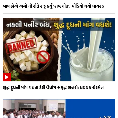
બાળકોએ અનોખી રીતે રજૂ કર્યું 'રાષ્ટ્રગીત', વીડિયો થયો વાયરલ
શુદ્ધ દૂધની માંગ વધતા ડેરી ઉદ્યોગ સમૃદ્ધ બનશે: NDDB ચેરમેન