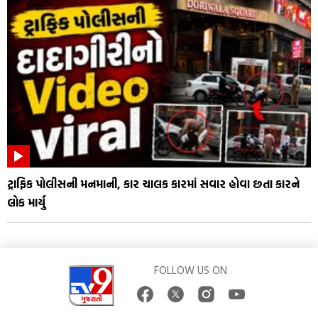
ટ્રાફિક પોલીસની મનમાની, કાર ચાલક કારમાં સવાર હોવા છતા કારને
લોક માર્યુ
FOLLOW US ON