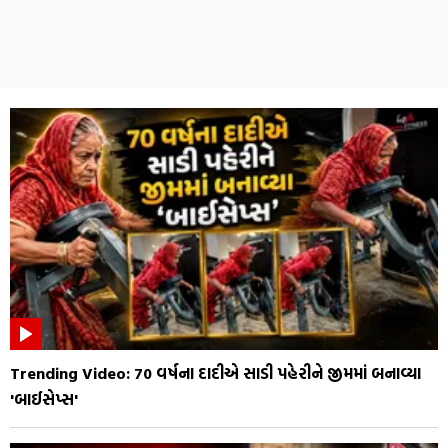
Trending Video: 70 વર્ષના દાદીએ સાડી પહેરીને જીમમાં બનાવ્યા
'બાઈસેપ્સ'