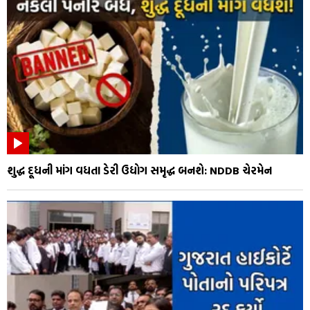
શુદ્ધ દૂધની માંગ વધતા ડેરી ઉદ્યોગ સમૃદ્ધ બનશે: NDDB ચેરમેન