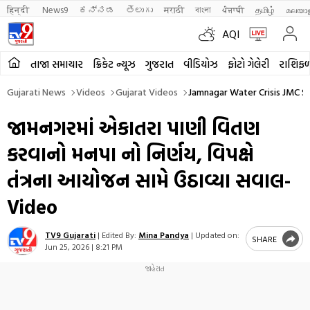
हिन्दी 
News9
ಕನ್ನಡ
తెలుగు
मराठी
বাংলা
ਪੰਜਾਬੀ
தமிழ்
മലയാ
AQI
તાજા સમાચાર
ક્રિકેટ ન્યૂઝ
ગુજરાત
વીડિયોઝ
ફોટો ગેલેરી
રાશિફ
Gujarati News
Videos
Gujarat Videos
Jamnagar Water Crisis JMC S
જામનગરમાં એકાતરા પાણી વિતણ
કરવાનો મનપા નો નિર્ણય, વિપક્ષે
તંત્રના આયોજન સામે ઉઠાવ્યા સવાલ-
Video
TV9 Gujarati
|
Edited By:
Mina Pandya
|
Updated on:
SHARE
Jun 25, 2026 | 8:21 PM