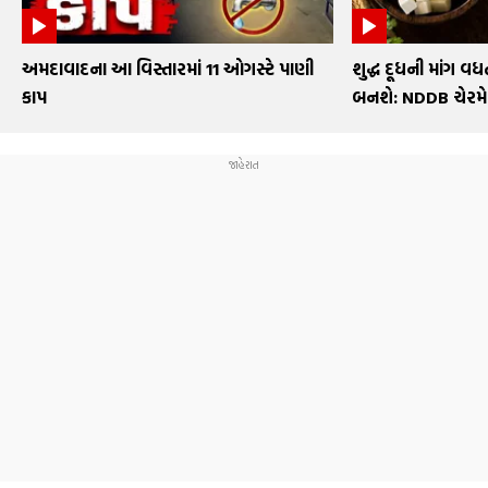
અમદાવાદના આ વિસ્તારમાં 11 ઓગસ્ટે પાણી
શુદ્ધ દૂધની માંગ વધત
કાપ
બનશે: NDDB ચેરમ