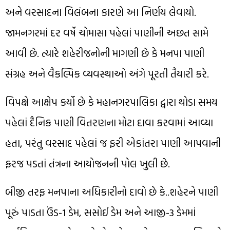
અને વરસાદના વિલંબના કારણે આ નિર્ણય લેવાયો.
જામનગરમાં દર વર્ષે ચોમાસા પહેલાં પાણીની અછત સામે
આવી છે. ત્યારે શહેરીજનોની માગણી છે કે મનપા પાણી
સંગ્રહ અને વૈકલ્પિક વ્યવસ્થાઓ અંગે પૂરતી તૈયારી કરે.
વિપક્ષે આક્ષેપ કર્યો છે કે મહાનગરપાલિકા દ્વારા થોડા સમય
પહેલાં દૈનિક પાણી વિતરણના મોટા દાવા કરવામાં આવ્યા
હતા, પરંતુ વરસાદ પહેલાં જ ફરી એકાંતરા પાણી આપવાની
ફરજ પડતાં તંત્રના આયોજનની પોલ ખુલી છે.
બીજી તરફ મનપાના અધિકારીનો દાવો છે કે..શહેરને પાણી
પૂરું પાડતા ઉંડ-1 ડેમ, સસોઈ ડેમ અને આજી-3 ડેમમાં