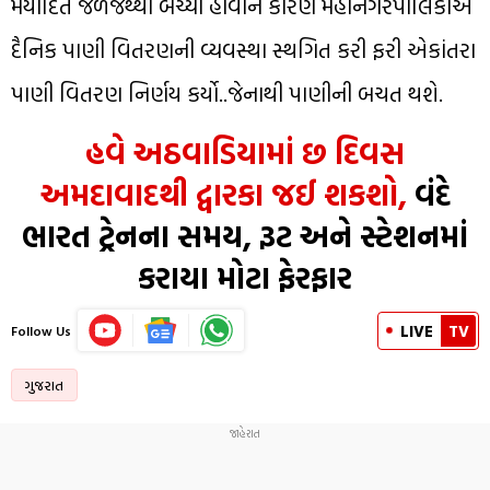
મર્યાદિત જળજથ્થો બચ્યો હોવાને કારણે મહાનગરપાલિકાએ
દૈનિક પાણી વિતરણની વ્યવસ્થા સ્થગિત કરી ફરી એકાંતરા
પાણી વિતરણ નિર્ણય કર્યો..જેનાથી પાણીની બચત થશે.
હવે અઠવાડિયામાં છ દિવસ
અમદાવાદથી દ્વારકા જઈ શકશો,
વંદે
ભારત ટ્રેનના સમય, રૂટ અને સ્ટેશનમાં
કરાયા મોટા ફેરફાર
LIVE
TV
Follow Us
ગુજરાત