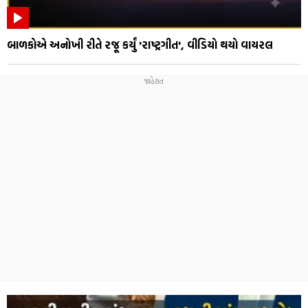
બાળકોએ અનોખી રીતે રજૂ કર્યું 'રાષ્ટ્રગીત', વીડિયો થયો વાયરલ