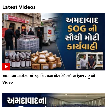
Latest Videos
અમદાવાદમાં ગેરકાયદે કફ સિરપના મોટા રેકેટનો પર્દાફાશ - જુઓ
Video