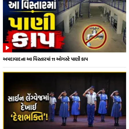
અમદાવાદના આ વિસ્તારમાં 11 ઓગસ્ટે પાણી કાપ