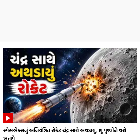
સ્પેસએક્સનું અનિયંત્રિત રોકેટ ચંદ્ર સાથે અથડાયું, શુ પૃથ્વીને થશે
ખતરો