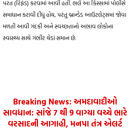
પરત (રિફંડ) કરવામાં આવી હતી. ભલે આ કિસ્સામાં પોલીસે
સમાધાન કરાવી દીધું હોય, પરંતુ બ્રાન્ડેડ આઉટલેટ્સમાં જોવા
મળતી આવી ગંદકી અને સ્વચ્છતાનો અભાવ લોકોના
સ્વાસ્થ્ય સાથે ગંભીર ચેડાં સમાન છે.
Breaking News: અમદાવાદીઓ
સાવધાન: સાંજે 7 થી 9 વાગ્યા વચ્ચે ભારે
વરસાદની આગાહી, મનપા તંત્ર એલર્ટ