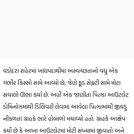
વડોદરા શહેરમાં ખાદ્યપદાર્થોમાં અસ્વચ્છતાનો વધુ એક
ગંભીર કિસ્સો સામે આવ્યો છે, જેણે ફૂડ સેફ્ટી સામે મોટા
સવાલો ઊભા કર્યા છે. અહીં એક જાણીતા પિત્ઝા આઉટલેટ
ડોમિનોઝમાંથી ડિલિવરી લેવામાં આવેલા પિત્ઝામાંથી જીવડું
નીકળતાં ગ્રાહકે ભારે હોબાળો મચાવ્યો હતો. ગ્રાહકે આક્ષેપ
કર્યો છે કે આખા આઉટલેટમાં મોટી સંખ્યામાં જીવાતો અને