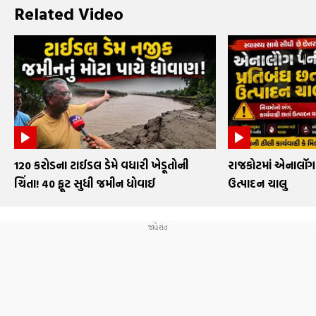
Related Video
₹120 કરોડના ટાઈડલ ડેમે વધારી ખેડૂતોની
રાજકોટમાં એનાલૉગ 
ચિંતા! 40 ફૂટ સુધી જમીન ધોવાઈ
ઉત્પાદન ચાલુ