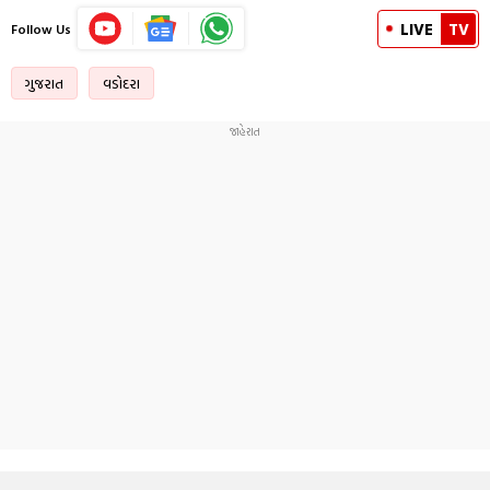
LIVE
TV
Follow Us
ગુજરાત
વડોદરા