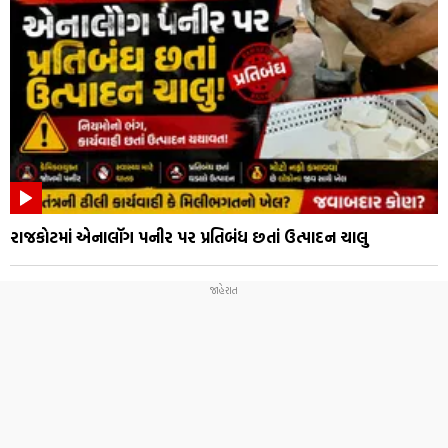
રાજકોટમાં એનાલૉગ પનીર પર પ્રતિબંધ છતાં ઉત્પાદન ચાલુ