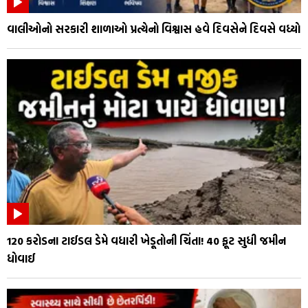
વાલીઓનો સરકારી શાળાઓ પ્રત્યેનો વિશ્વાસ હવે દિવસેને દિવસે વધ્યો
₹120 કરોડના ટાઈડલ ડેમે વધારી ખેડૂતોની ચિંતા! 40 ફૂટ સુધી જમીન
ધોવાઈ