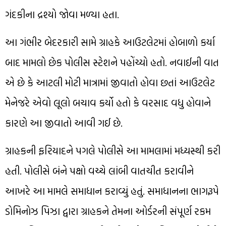
ગંદકીના દ્રશ્યો જોવા મળ્યા હતા.
આ ગંભીર બેદરકારી સામે ગ્રાહકે આઉટલેટમાં હોબાળો કર્યા
બાદ મામલો છેક પોલીસ સ્ટેશને પહોંચ્યો હતો. નવાઈની વાત
એ છે કે આટલી મોટી માત્રામાં જીવાતો હોવા છતાં આઉટલેટ
મેનેજરે એવો લૂલો બચાવ કર્યો હતો કે વરસાદ વધુ હોવાને
કારણે આ જીવાતો આવી ગઈ છે.
ગ્રાહકની ફરિયાદને પગલે પોલીસે આ મામલામાં મધ્યસ્થી કરી
હતી. પોલીસે બંને પક્ષો વચ્ચે લાંબી વાતચીત કરાવીને
આખરે આ મામલે સમાધાન કરાવ્યું હતું. સમાધાનના ભાગરૂપે
ડોમિનોઝ પિઝા દ્વારા ગ્રાહકને તેમના ઓર્ડરની સંપૂર્ણ રકમ