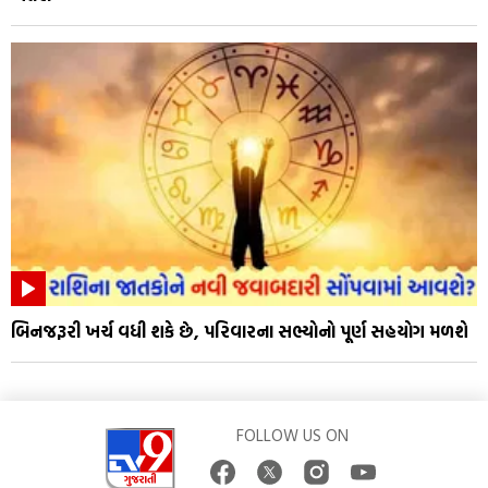
બિનજરૂરી ખર્ચ વધી શકે છે, પરિવારના સભ્યોનો પૂર્ણ સહયોગ મળશે
FOLLOW US ON