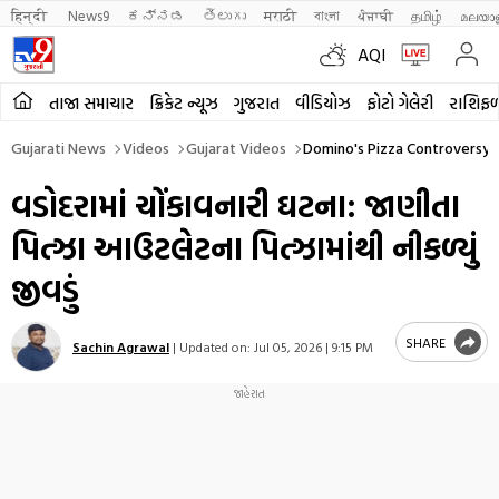
हिन्दी 
News9
ಕನ್ನಡ
తెలుగు
मराठी
বাংলা
ਪੰਜਾਬੀ
தமிழ்
മലയാ
AQI
તાજા સમાચાર
ક્રિકેટ ન્યૂઝ
ગુજરાત
વીડિયોઝ
ફોટો ગેલેરી
રાશિફ
Gujarati News
Videos
Gujarat Videos
Domino's Pizza Controversy I
વડોદરામાં ચોંકાવનારી ઘટના: જાણીતા
પિત્ઝા આઉટલેટના પિત્ઝામાંથી નીકળ્યું
જીવડું
SHARE
Sachin Agrawal
|
Updated on:
Jul 05, 2026 | 9:15 PM