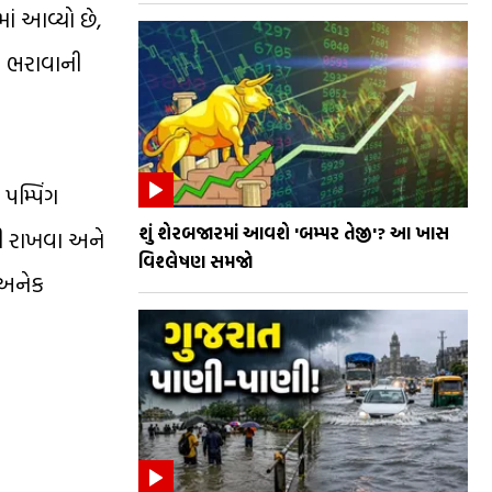
ાં આવ્યો છે,
ી ભરાવાની
પમ્પિંગ
શું શેરબજારમાં આવશે 'બમ્પર તેજી'? આ ખાસ
તી રાખવા અને
વિશ્લેષણ સમજો
 અનેક