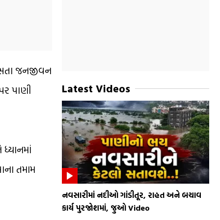
 વરસતા જનજીવન
Latest Videos
 પર પાણી
ધ્યાનમાં
્લાના તમામ
નવસારીમાં નદીઓ ગાંડીતૂર, રાહત અને બચાવ
કાર્ય પુરજોશમાં, જુઓ Video