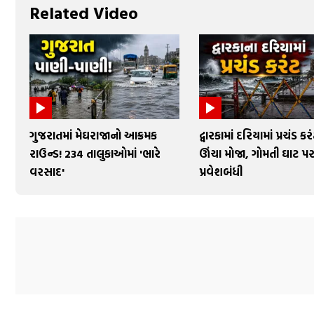
Related Video
ગુજરાતમાં મેઘરાજાનો આક્રમક
દ્વારકામાં દરિયામાં પ્રચંડ ક
રાઉન્ડ! 234 તાલુકાઓમાં 'ભારે
ઊંચા મોજા, ગોમતી ઘાટ પ
વરસાદ'
પ્રવેશબંધી