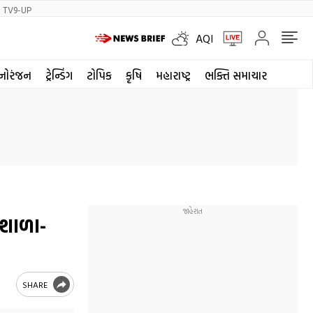
TV9-UP
AQI
નોરંજન
ટ્રેન્ડિંગ
ટોપિક
કૃષિ
મહારાષ્ટ્ર
ભક્તિ સમાચાર
 શાળા-
SHARE