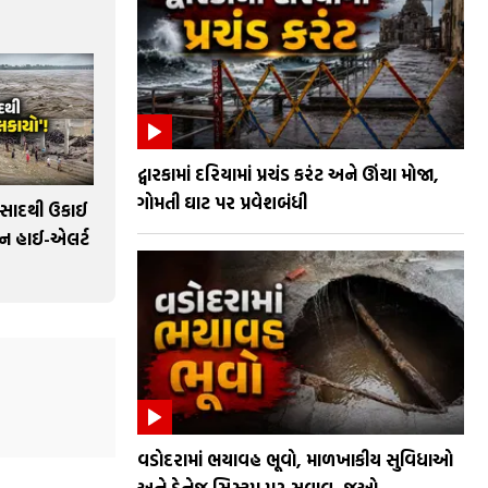
દ્વારકામાં દરિયામાં પ્રચંડ કરંટ અને ઊંચા મોજા,
ગોમતી ઘાટ પર પ્રવેશબંધી
રસાદથી ઉકાઈ
સન હાઈ-એલર્ટ
વડોદરામાં ભયાવહ ભૂવો, માળખાકીય સુવિધાઓ