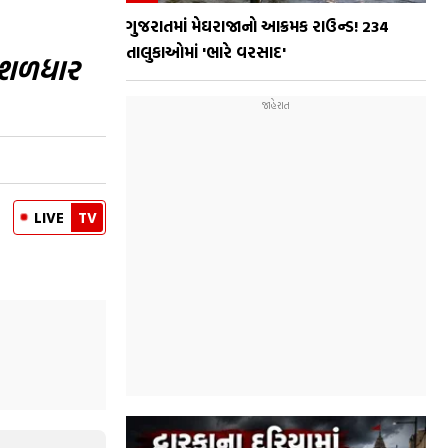
ગુજરાતમાં મેઘરાજાનો આક્રમક રાઉન્ડ! 234
તાલુકાઓમાં 'ભારે વરસાદ'
મુશળધાર
LIVE
TV