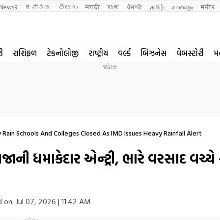
News9
ಕನ್ನಡ
తెలుగు
मराठी
বাংলা
ਪੰਜਾਬੀ
தமிழ்
മലയാളം
मनी9
રી
રાશિફળ
ટેકનોલોજી
રાષ્ટ્રીય
વર્લ્ડ
બિઝનેસ
વેબસ્ટોરી
મ
Rain Schools And Colleges Closed As IMD Issues Heavy Rainfall Alert
ાની ધમાકેદાર એન્ટ્રી, ભારે વરસાદ વચ્ચે
 on:
Jul 07, 2026 | 11:42 AM