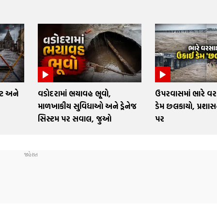
રંટ અને
વડોદરામાં ભયાવહ ભૂવો,
ઉપરવાસમાં ભારે વ
ર
માળખાકીય સુવિધાઓ અને ડ્રેનેજ
ડેમ છલકાયો, પ્રશા
સિસ્ટમ પર સવાલ, જુઓ
પર