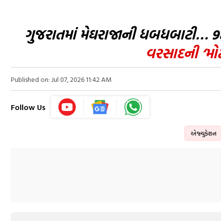
ગુજરાતમાં મેઘરાજાની ધબધબાટી… 9
વરસાદની ‘મો
Published on: Jul 07, 2026 11:42 AM
Follow Us
એજ્યુકેશન