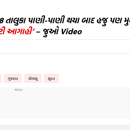
8 તાલુકા પાણી-પાણી થયા બાદ હજુ પણ 
ટી આગાહી’
– જુઓ Video
ગુજરાત
ચોમાસુ
સુરત