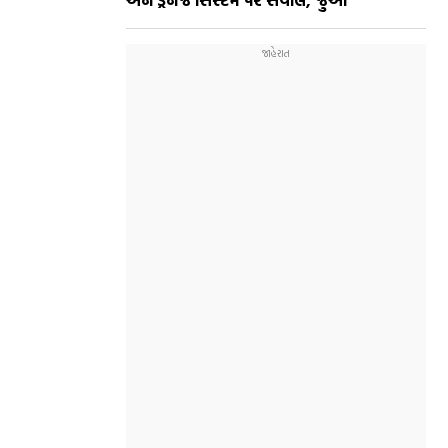
અને ડ્રેનેજ સિસ્ટમ પર સવાલ, જુઓ