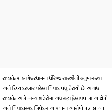
રાજકોટમાં બાગેશ્વરધામના ધીરેન્દ્ર શાસ્ત્રીની હનુમાનકથા
અને દિવ્ય દરબાર પહેલા વિવાદ વધુ ઘેરાયો છે. અગાઉ
રાજકોટ અને અન્ય શહેરોમાં અંધશ્રદ્ધા ફેલાવવાના આક્ષેપો
અને વિવાદાસ્પદ નિવેદન આપવાના આરોપો પણ લાગ્યા