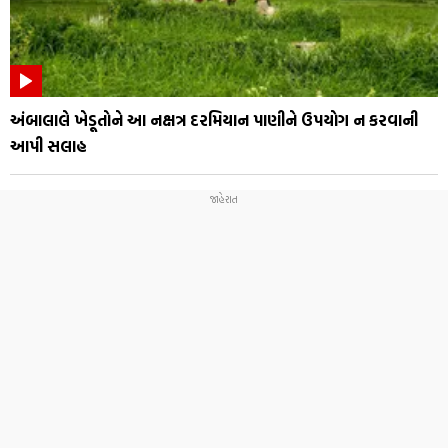
અંબાલાલે ખેડૂતોને આ નક્ષત્ર દરમિયાન પાણીને ઉપયોગ ન કરવાની
આપી સલાહ