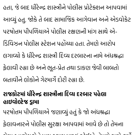
હતા, જે બાદ ધીરેન્દ્ર શાસ્ત્રીને પોલીસ પ્રોટેક્શન આપવામાં
આવ્યું હતુ. જોકે તે બાદ સામાજિક આગેવાન અને એડવોકેટ
પરષોત્તમ પીપળિયાએ પોલીસ રક્ષણની માંગ સાથે એ-
ડિવિઝન પોલીસ સ્ટેશન પહોંચ્યા હતા. તેમણે આરોપ
લગાવ્યો કે ધીરેન્દ્ર શાસ્ત્રી દિવ્ય દરબારના નામે અંધશ્રદ્ધા
ફેલાવી રહ્યા છે અને ભૂત-પ્રેત તથા ડાકણ જેવી બાબતો
બતાવીને લોકોને ગેરમાર્ગે દોરી રહ્યા છે.
રાજકોટમાં ધીરેન્દ્ર શાસ્ત્રીના દિવ્ય દરબાર પહેલા
હાઇવોલ્ટેજ ડ્રામા
પરષોત્તમ પીપળિયાએ જણાવ્યું હતું કે જો અંધશ્રદ્ધા
ફેલાવનારને પોલીસ સુરક્ષા આપવામાં આવે છે તો તેમના