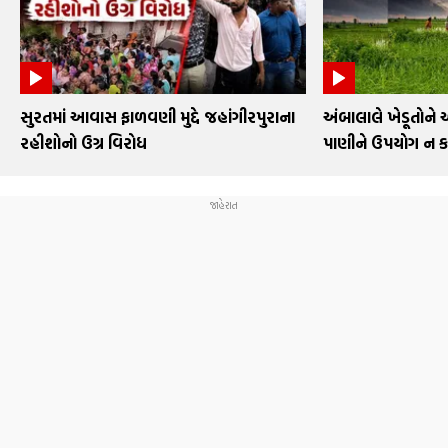
સુરતમાં આવાસ ફાળવણી મુદ્દે જહાંગીરપુરાના
અંબાલાલે ખેડૂતોને 
રહીશોનો ઉગ્ર વિરોધ
પાણીને ઉપયોગ ન 