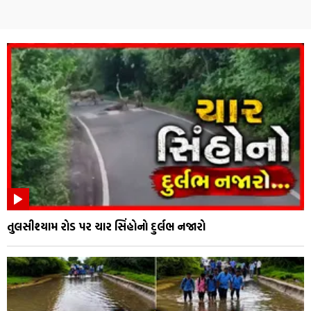
તુલસીશ્યામ રોડ પર ચાર સિંહોનો દુર્લભ નજારો