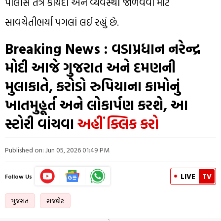
પોલીસ તંત્ર કાયદો અને વ્યવસ્થા જાળવવા માટે
સાવચેતીભર્યા પગલાં લઈ રહ્યું છે.
Breaking News : વડાપ્રધાન નરેન્દ્ર
મોદી આજે ગુજરાત અને દમણની
મુલાકાતે, કરોડો રુપિયાના કામોનું
ખાતમુહૂર્ત અને લોકાર્પણ કરશે, આ
સ્ટોરી વાંચવા
અહીં ક્લિક કરો
Published on: Jun 05, 2026 01:49 PM
LIVE
TV
Follow Us
ગુજરાત
રાજકોટ