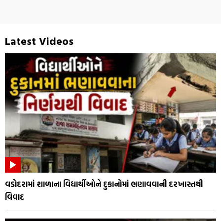
Latest Videos
વડોદરામાં શાળાના વિદ્યાર્થીઓને દુકાનોમાં ભણાવવાની દરખાસ્તથી
વિવાદ