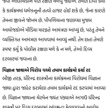
જેવા આલોચકોને પણ રક્ષણ મળવું જોઈએ. તેમણે દાવો કર્યો
કે કાર્યક્રમમાં ધર્મઝનૂની તત્વો હાજર હોઈ શકે છે, જેના કારણે
તેમના જીવને જોખમ છે. પીપળિયાના જણાવ્યા મુજબ
આયોજકોએ મીડિયા મારફતે આમંત્રણ આપ્યું છે, પરંતુ તેમને
વ્યક્તિગત આમંત્રણ આપવામાં આવ્યું નથી. તેમ છતાં તેમણે
સ્પષ્ટ કર્યું કે પોલીસ રક્ષણ મળે કે ન મળે, તેઓ દિવ્ય
દરબારમાં જવાના છે.
વિજ્ઞાન જાથાએ વિરોધ વચ્ચે તમામ કાર્યક્રમો કર્યા રદ
બીજી તરફ, ધીરેન્દ્ર શાસ્ત્રીના કાર્યક્રમના વિરોધમાં વિજ્ઞાન
જાથા દ્વારા જાહેર કરાયેલા તમામ કાર્યક્રમો રદ કરવામાં આવ્યા
છે. વિજ્ઞાન જાથાના ચેરમેન જયંત પંડ્યાએ અગાઉ ધીરેન્દ્ર
શાસ્ત્રી પર દિવ્ય દરબારમાં અંધશ્રદ્ધા ફેલાવવાનો આરોપ