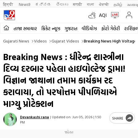
हिन्दी 
News9
ಕನ್ನಡ
తెలుగు
मराठी
বাংলা
ਪੰਜਾਬੀ
தமிழ்
മലയാ
AQI
તાજા સમાચાર
ક્રિકેટ ન્યૂઝ
ગુજરાત
વીડિયોઝ
ફોટો ગેલેરી
રાશિફ
Gujarati News
Videos
Gujarat Videos
Breaking News High Voltage 
Breaking News : ધીરેન્દ્ર શાસ્ત્રીના
દિવ્ય દરબાર પહેલા હાઇવોલ્ટેજ ડ્રામા!
વિજ્ઞાન જાથાના તમામ કાર્યક્રમ રદ
કરાવાયા, તો પરષોત્તમ પીપળિયાએ
માગ્યુ પ્રોટેક્શન
Devankashi rana
|
Updated on:
Jun 05, 2026 | 1:50
SHARE
PM