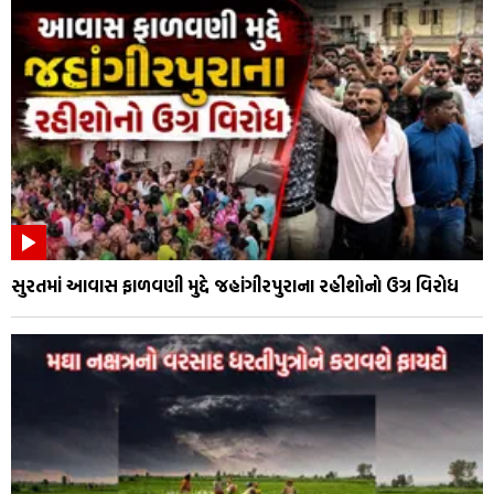
સુરતમાં આવાસ ફાળવણી મુદ્દે જહાંગીરપુરાના રહીશોનો ઉગ્ર વિરોધ