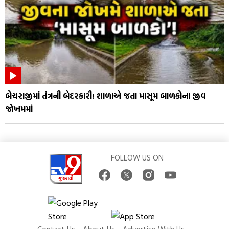
બેચરાજીમાં તંત્રની બેદરકારી! શાળાએ જતા માસૂમ બાળકોના જીવ
જોખમમાં
FOLLOW US ON