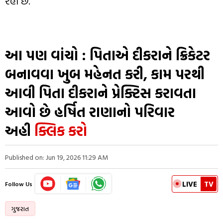
રહી છે.
આ પણ વાંચો :
પિતાએ દીકરાને ક્રિકેટર
બનાવવા ખુબ મહેનત કરી, કામ પરથી
આવી પિતા દીકરાને પ્રેક્ટિસ કરાવતા
આવો છે હર્ષિત રાણાનો પરિવાર
અહી
ક્લિક કરો
Published on: Jun 19, 2026 11:29 AM
LIVE
TV
Follow Us
ગુજરાત