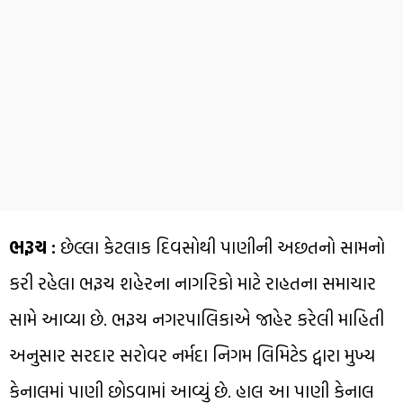
ભરૂચ :
છેલ્લા કેટલાક દિવસોથી પાણીની અછતનો સામનો
કરી રહેલા ભરૂચ શહેરના નાગરિકો માટે રાહતના સમાચાર
સામે આવ્યા છે. ભરૂચ નગરપાલિકાએ જાહેર કરેલી માહિતી
અનુસાર સરદાર સરોવર નર્મદા નિગમ લિમિટેડ દ્વારા મુખ્ય
કેનાલમાં પાણી છોડવામાં આવ્યું છે. હાલ આ પાણી કેનાલ