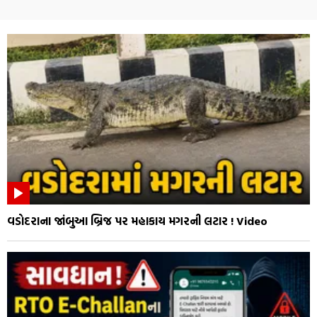
વડોદરાના જાંબુઆ બ્રિજ પર મહાકાય મગરની લટાર ! Video