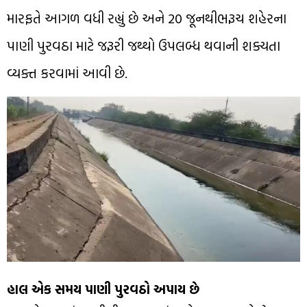
મારફતે આગળ વધી રહ્યું છે અને 20 જૂનથીભરૂચ શહેરના
પાણી પુરવઠા માટે જરૂરી જથ્થો ઉપલબ્ધ થવાની શક્યતા
વ્યક્ત કરવામાં આવી છે.
હાલ એક સમય પાણી પુરવઠો અપાય છે