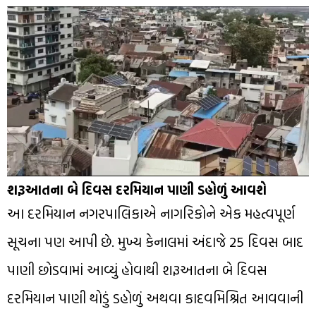
શરૂઆતના બે દિવસ દરમિયાન પાણી ડહોળું આવશે
આ દરમિયાન નગરપાલિકાએ નાગરિકોને એક મહત્વપૂર્ણ
સૂચના પણ આપી છે. મુખ્ય કેનાલમાં અંદાજે 25 દિવસ બાદ
પાણી છોડવામાં આવ્યું હોવાથી શરૂઆતના બે દિવસ
દરમિયાન પાણી થોડું ડહોળું અથવા કાદવમિશ્રિત આવવાની