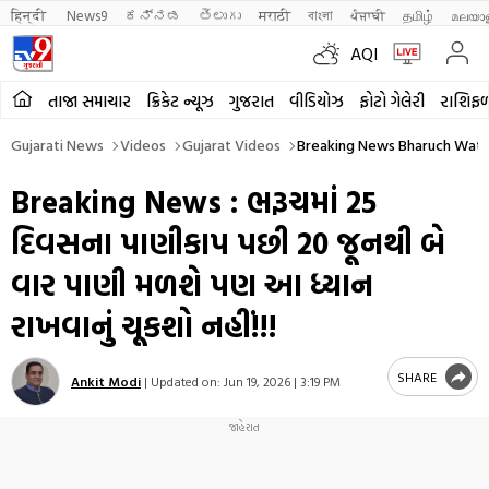
हिन्दी 
News9
ಕನ್ನಡ
తెలుగు
मराठी
বাংলা
ਪੰਜਾਬੀ
தமிழ்
മലയാ
AQI
તાજા સમાચાર
ક્રિકેટ ન્યૂઝ
ગુજરાત
વીડિયોઝ
ફોટો ગેલેરી
રાશિફ
Gujarati News
Videos
Gujarat Videos
Breaking News Bharuch Wate
Breaking News : ભરૂચમાં 25
દિવસના પાણીકાપ પછી 20 જૂનથી બે
વાર પાણી મળશે પણ આ ધ્યાન
રાખવાનું ચૂકશો નહીં!!!
SHARE
Ankit Modi
|
Updated on:
Jun 19, 2026 | 3:19 PM