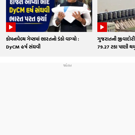
કોમનવેલ્થ ગેમ્સમાં ભારતનો ડંકો વાગ્યો :
ગુજરાતની જીવાદોરી
DyCM હર્ષ સંઘવી
79.27 ટકા પાણી થયું