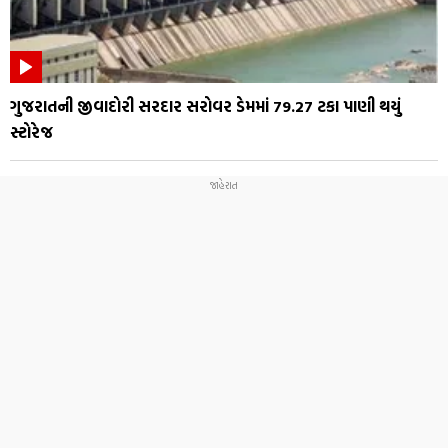
ગુજરાતની જીવાદોરી સરદાર સરોવર ડેમમાં 79.27 ટકા પાણી થયું
સ્ટોરેજ