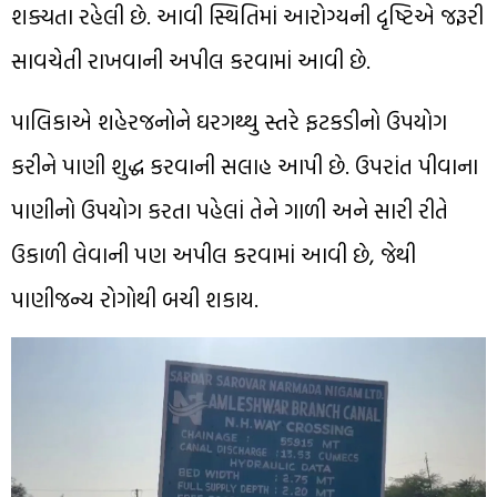
શક્યતા રહેલી છે. આવી સ્થિતિમાં આરોગ્યની દૃષ્ટિએ જરૂરી
સાવચેતી રાખવાની અપીલ કરવામાં આવી છે.
પાલિકાએ શહેરજનોને ઘરગથ્થુ સ્તરે ફટકડીનો ઉપયોગ
કરીને પાણી શુદ્ધ કરવાની સલાહ આપી છે. ઉપરાંત પીવાના
પાણીનો ઉપયોગ કરતા પહેલાં તેને ગાળી અને સારી રીતે
ઉકાળી લેવાની પણ અપીલ કરવામાં આવી છે, જેથી
પાણીજન્ય રોગોથી બચી શકાય.