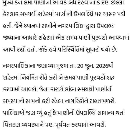
મુખ્ય કેનાલમાં પાણીની આવક બંધ રહેવાના કારણે છેલ્લા
કેટલાક સમયથી શહેરમાં પાણીની ઉપલબ્ધિ પર અસર પડી
હતી. જેને ધ્યાનમાં રાખીને નગરપાલિકા દ્વારા ઉપલબ્ધ
જથ્થાના આધારે શહેરમાં એક સમય પાણી પુરવઠો આપવામાં
આવી રહ્યો હતો. જોકે હવે પરિસ્થિતિમાં સુધારો થયો છે.
નગરપાલિકાના જણાવ્યા મુજબ તા. 20 જૂન, 2026થી
શહેરમાં નિયમિત રીતે ફરી બે સમય પાણી પુરવઠો શરૂ
કરવામાં આવશે. જેના કારણે લાંબા સમયથી પાણીની
સમસ્યાનો સામનો કરી રહેલા નાગરિકોને રાહત મળશે.
પાલિકાએ જણાવ્યું હતું કે પાણીની ઉપલબ્ધિ સામાન્ય થતાં
વિતરણ વ્યવસ્થાને પણ પૂર્વવત કરવામાં આવશે.