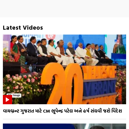
Latest Videos
વાયબ્રન્ટ ગુજરાત માટે CM ભૂપેન્દ્ર પટેલ અને હર્ષ સંઘવી જશે વિદેશ