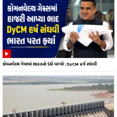
કોમનવેલ્થ ગેમ્સમાં ભારતનો ડંકો વાગ્યો : DyCM હર્ષ સંઘવી