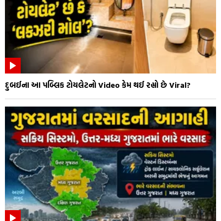
દુબઈના આ પબ્લિક ટોયલેટનો Video કેમ થઈ રહ્યો છે Viral?