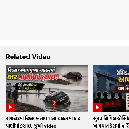
Related Video
રાજકોટમાં રિલ્સ બનાવવાના ચક્કરમાં કાર
સુરત સિવિલ હોસ્પિટ
પાણીમાં ફસાઇ, જુઓ Video
આપઘાત કેસમાં 4 સિ