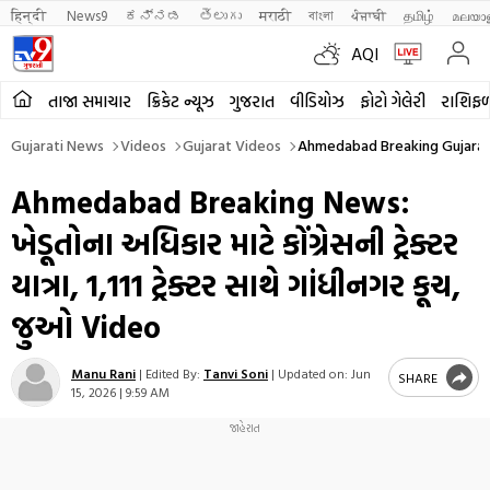
हिन्दी 
News9
ಕನ್ನಡ
తెలుగు
मराठी
বাংলা
ਪੰਜਾਬੀ
தமிழ்
മലയാ
AQI
તાજા સમાચાર
ક્રિકેટ ન્યૂઝ
ગુજરાત
વીડિયોઝ
ફોટો ગેલેરી
રાશિફ
Gujarati News
Videos
Gujarat Videos
Ahmedabad Breaking Gujarat 
Ahmedabad Breaking News:
ખેડૂતોના અધિકાર માટે કોંગ્રેસની ટ્રેક્ટર
યાત્રા, 1,111 ટ્રેક્ટર સાથે ગાંધીનગર કૂચ,
જુઓ Video
Manu Rani
|
Edited By:
Tanvi Soni
|
Updated on:
Jun
SHARE
15, 2026 | 9:59 AM