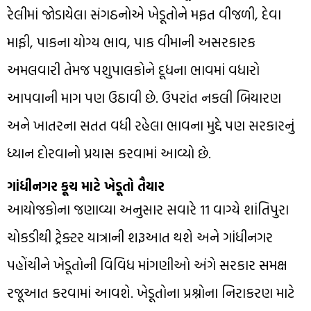
રેલીમાં જોડાયેલા સંગઠનોએ ખેડૂતોને મફત વીજળી, દેવા
માફી, પાકના યોગ્ય ભાવ, પાક વીમાની અસરકારક
અમલવારી તેમજ પશુપાલકોને દૂધના ભાવમાં વધારો
આપવાની માગ પણ ઉઠાવી છે. ઉપરાંત નકલી બિયારણ
અને ખાતરના સતત વધી રહેલા ભાવના મુદ્દે પણ સરકારનું
ધ્યાન દોરવાનો પ્રયાસ કરવામાં આવ્યો છે.
ગાંધીનગર કૂચ માટે ખેડૂતો તૈયાર
આયોજકોના જણાવ્યા અનુસાર સવારે 11 વાગ્યે શાંતિપુરા
ચોકડીથી ટ્રેક્ટર યાત્રાની શરૂઆત થશે અને ગાંધીનગર
પહોંચીને ખેડૂતોની વિવિધ માંગણીઓ અંગે સરકાર સમક્ષ
રજૂઆત કરવામાં આવશે. ખેડૂતોના પ્રશ્નોના નિરાકરણ માટે