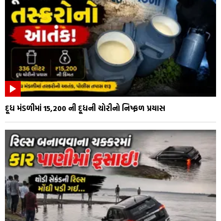
દૂધ મંડળીમાં 15,200 ની દૂધની ચોરીનો નિષ્ફળ પ્રયાસ