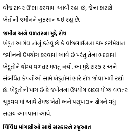
વીજ ટાવર ઊભા કરવામાં આવી રહ્યા છે, જેના કારણે
ખેતીની જમીનને નુકસાન થઈ રહ્યું છે.
જમીન અને વળતરના મુદ્દે રોષ
ખેડૂત આગેવાનોનું કહેવું છે કે વીજલાઈનના કામ દરમિયાન
જમીનનો ઉપયોગ કરવામાં આવે છે પરંતુ તેના બદલામાં
ખેડૂતોને યોગ્ય વળતર મળતું નથી. આ મુદ્દે સરકાર અને
સંબંધિત કંપનીઓ સામે ખેડૂતોમાં ભારે રોષ જોવા મળી રહ્યો
છે. ખેડૂતોની માગ છે કે જમીનના ઉપયોગ બદલ યોગ્ય વળતર
ચૂકવવામાં આવે તેમજ ખેતી અને પશુપાલન ક્ષેત્રને વધુ
સહાય આપવામાં આવે.
વિવિધ માંગણીઓ સાથે સરકારને રજૂઆત