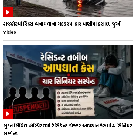
રાજકોટમાં રિલ્સ બનાવવાના ચક્કરમાં કાર પાણીમાં ફસાઇ, જુઓ
Video
સુરત સિવિલ હોસ્પિટલમાં રેસિડેન્ટ ડોક્ટર આપઘાત કેસમાં 4 સિનિયર
સસ્પેન્ડ