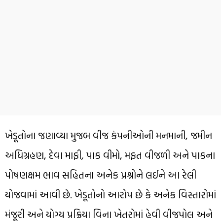
ખેડૂતોના જણાવ્યા મુજબ વીજ કંપનીઓની મનમાની, જમીન
અધિગ્રહણ, દેવા માફી, પાક વીમો, મફત વીજળી અને પાકના
પોષણક્ષમ ભાવ સહિતના અનેક પ્રશ્નોને લઈને આ રેલી
યોજવામાં આવી છે. ખેડૂતોનો આરોપ છે કે અનેક વિસ્તારોમાં
મંજૂરી અને યોગ્ય પ્રક્રિયા વિના ખેતરોમાં હેવી વીજપોલ અને