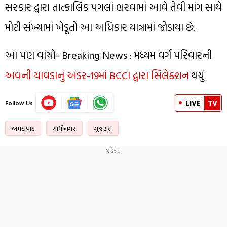
સરકાર દ્વારા તાત્કાલિક પગલાં ભરવામાં આવે તેવી માંગ સાથે
મોટી સંખ્યામાં ખેડૂતો આ અધિકાર યાત્રામાં જોડાયા છે.
આ પણ વાંચો- Breaking News : મધ્યમ વર્ગ પરિવારની
અવની ચાવડાનું અંડર-19માં BCCI દ્વારા સિલેક્શન
થયું
LIVE
TV
Follow Us
અમદાવાદ
ગાંધીનગર
ગુજરાત