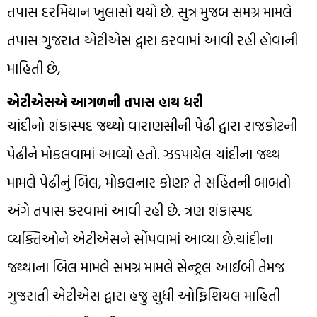
તપાસ દરમિયાન ખુલાસો થયો છે. સુત્ર મુજબ સમગ્ર મામલે
તપાસ ગુજરાત એટીએસ દ્વારા કરવામાં આવી રહી હોવાની
માહિતી છે,
એટીએસએ આગળની તપાસ હાથ ધરી
ચાંદીનો શંકાસ્પદ જથ્થો વારાણસીની પેઢી દ્વારા રાજકોટની
પેઢીને મોકલવામાં આવ્યો હતો. ઝડપાયેલ ચાંદીના જથ્થ
મામલે પેઢીનું બિલ, મોકલનાર કોણ? તે સહિતની બાબતો
અંગે તપાસ કરવામાં આવી રહી છે. ત્રણ શંકાસ્પદ
વ્યક્તિઓને એટીએસને સોંપવામાં આવ્યા છે.ચાંદીના
જથ્થાના બિલ મામલે સમગ્ર મામલે સેન્ટ્રલ આઈબી તેમજ
ગુજરાતી એટીએસ દ્વારા હજુ સુધી ઓફિશિયલ માહિતી