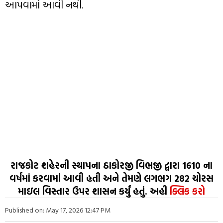
આપવામાં આવી નથી.
રાજકોટ શહેરની સ્થાપના ઠાકોરજી વિભજી દ્વારા 1610 ના
વર્ષમાં કરવામાં આવી હતી અને તેમણે લગભગ 282 ચોરસ
માઇલ વિસ્તાર ઉપર શાસન કર્યું હતું. અહી
ક્લિક કરો
Published on: May 17, 2026 12:47 PM