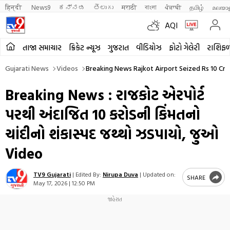
हिन्दी 
News9
ಕನ್ನಡ
తెలుగు
मराठी
বাংলা
ਪੰਜਾਬੀ
தமிழ்
മലയാ
AQI
તાજા સમાચાર
ક્રિકેટ ન્યૂઝ
ગુજરાત
વીડિયોઝ
ફોટો ગેલેરી
રાશિફ
Gujarati News
Videos
Breaking News Rajkot Airport Seized Rs 10 Cr
Breaking News : રાજકોટ એરપોર્ટ
પરથી અંદાજિત 10 કરોડની કિંમતનો
ચાંદીનો શંકાસ્પદ જથ્થો ઝડપાયો, જુઓ
Video
TV9 Gujarati
|
Edited By:
Nirupa Duva
|
Updated on:
SHARE
May 17, 2026 | 12:50 PM