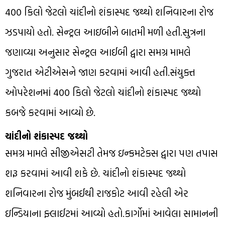
400 કિલો જેટલો ચાંદીનો શંકાસ્પદ જથ્થો શનિવારના રોજ
ઝડપાયો હતો. સેન્ટ્રલ આઇબીને બાતમી મળી હતી.સુત્રના
જણાવ્યા અનુસાર સેન્ટ્રલ આઈબી દ્વારા સમગ્ર મામલે
ગુજરાત એટીએસને જાણ કરવામાં આવી હતી.સંયુક્ત
ઓપરેશનમાં 400 કિલો જેટલો ચાંદીનો શંકાસ્પદ જથ્થો
કબજે કરવામાં આવ્યો છે.
ચાંદીનો શંકાસ્પદ જથ્થો
સમગ્ર મામલે સીજીએસટી તેમજ ઇન્કમટેક્સ દ્વારા પણ તપાસ
શરૂ કરવામાં આવી શકે છે. ચાંદીનો શંકાસ્પદ જથ્થો
શનિવારના રોજ મુંબઈથી રાજકોટ આવી રહેલી એર
ઇન્ડિયાના ફ્લાઈટમાં આવ્યો હતો.કાર્ગોમાં આવેલા સામાનની