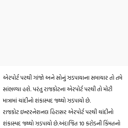
એરપોર્ટ પરથી ગાંજો અને સોનું ઝડપાયાના સમાચાર તો તમે
સાંભળ્યા હશે. પરંતુ રાજકોટના એરપોર્ટ પરથી તો મોટી
માત્રામાં ચાંદીનો શંકાસ્પદ જથ્થો ઝડપાયો છે.
રાજકોટ ઇન્ટરનેશનલ હિરાસર એરપોર્ટ પરથી ચાંદીનો
શંકાસ્પદ જથ્થો ઝડપાયો છે.અંદાજિત 10 કરોડની કિંમતનો