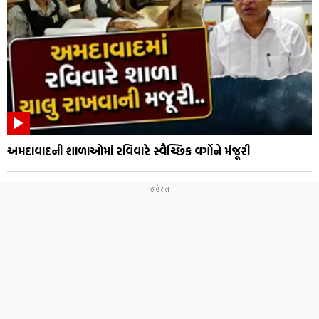
અમદાવાદની શાળાઓમાં રવિવારે સ્વૈચ્છિક વર્ગોને મંજૂરી