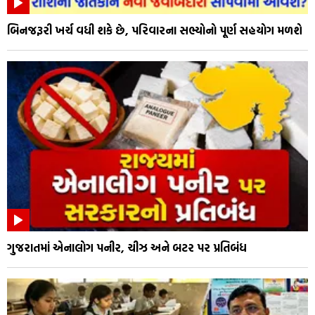
બિનજરૂરી ખર્ચ વધી શકે છે, પરિવારના સભ્યોનો પૂર્ણ સહયોગ મળશે
ગુજરાતમાં એનાલોગ પનીર, ચીઝ અને બટર પર પ્રતિબંધ