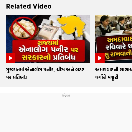
Related Video
ગુજરાતમાં એનાલોગ પનીર, ચીઝ અને બટર
અમદાવાદની શાળાઓમા
પર પ્રતિબંધ
વર્ગોને મંજૂરી