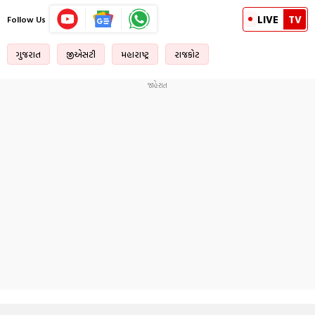
LIVE
TV
Follow Us
ગુજરાત
જીએસટી
મહારાષ્ટ્ર
રાજકોટ