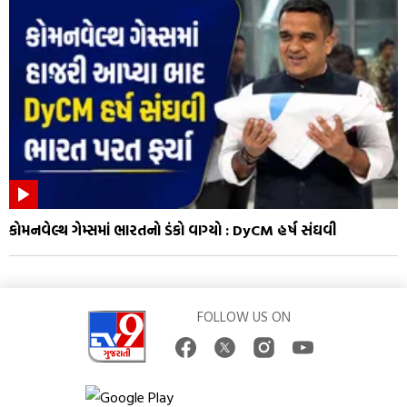
કોમનવેલ્થ ગેમ્સમાં ભારતનો ડંકો વાગ્યો : DyCM હર્ષ સંઘવી
FOLLOW US ON