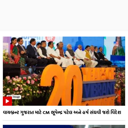
વાયબ્રન્ટ ગુજરાત માટે CM ભૂપેન્દ્ર પટેલ અને હર્ષ સંઘવી જશે વિદેશ