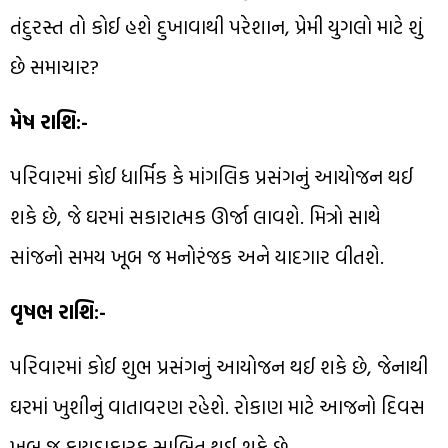
તંદુરસ્ત તો કોઈ હશે દુખાવાથી પરેશાન, પ્રેમી યુગલો માટે શું
છે સમાચાર?
મેષ રાશિ:-
પરિવારમાં કોઈ ધાર્મિક કે માંગલિક પ્રસંગનું આયોજન થઈ
શકે છે, જે ઘરમાં સકારાત્મક ઊર્જા લાવશે. મિત્રો સાથે
સાંજનો સમય ખૂબ જ મનોરંજક અને યાદગાર વીતશે.
વૃષભ રાશિ:-
પરિવારમાં કોઈ શુભ પ્રસંગનું આયોજન થઈ શકે છે, જેનાથી
ઘરમાં ખુશીનું વાતાવરણ રહેશે. રોકાણ માટે આજનો દિવસ
ખૂબ જ ફાયદાકારક સાબિત થઈ શકે છે.