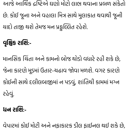
આજે આર્થિક દ્રષ્ટિએ ઘણો મોટો લાભ થવાના પ્રબળ સંકેતો
છે. કોઈ જૂના અને વહાલા મિત્ર સાથે મુલાકાત થવાથી જૂની
યાદો તાજી થશે તેમજ મન પ્રફુલ્લિત રહેશે.
વૃશ્ચિક રાશિ:-
માનસિક ચિંતા અને કામનો બોજ થોડો વધારે રહી શકે છે,
જેના કારણે મૂડમાં ઉતાર-ચઢાવ જોવા મળશે. વગર કારણે
કોઈની સાથે દલીલબાજીમાં ન પડવું, શાંતિથી કામમાં મગ્ન
રહેવું.
ધન રાશિ:-
વેપારમાં કોઈ મોટી અને નફાકારક ડીલ ફાઈનલ થઈ શકે છે,