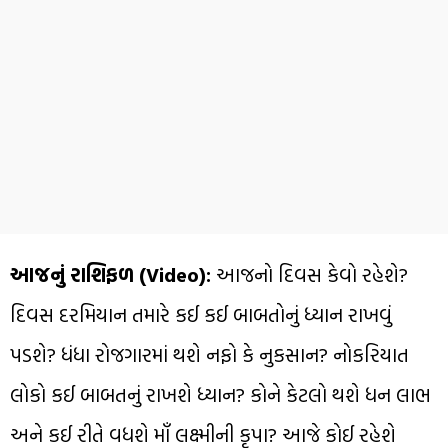
આજનું રાશિફળ (Video):
આજનો દિવસ કેવો રહેશે?
દિવસ દરમિયાન તમારે કઈ કઈ બાબતોનું ધ્યાન રાખવું
પડશે? ધંધા રોજગારમાં થશે નફો કે નુકસાન? નોકરિયાત
લોકો કઈ બાબતનું રાખશે ધ્યાન? કોને કેટલો થશે ધન લાભ
અને કઈ રીતે વધશે માઁ લક્ષ્મીની કૃપા? આજે કોઈ રહેશે