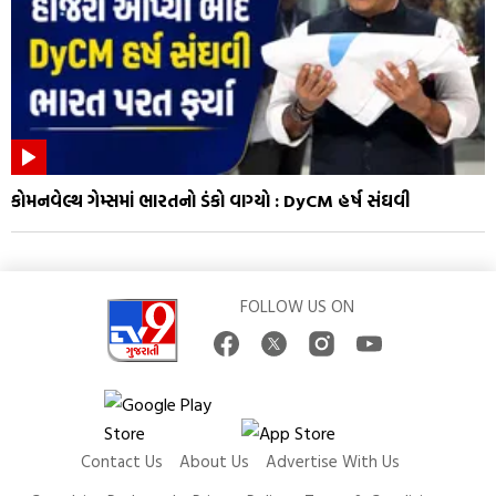
કોમનવેલ્થ ગેમ્સમાં ભારતનો ડંકો વાગ્યો : DyCM હર્ષ સંઘવી
FOLLOW US ON
Contact Us
About Us
Advertise With Us