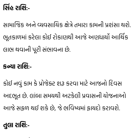
સિંહ રાશિ:-
સામાજિક અને વ્યવસાયિક ક્ષેત્રે તમારા કામની પ્રશંસા થશે.
ભૂતકાળમાં કરેલા કોઈ રોકાણથી આજે અણધાર્યો આર્થિક
લાભ થવાની પૂરી સંભાવના છે.
કન્યા રાશિ:-
કોઈ નવું કામ કે પ્રોજેક્ટ શરૂ કરવા માટે આજનો દિવસ
અદભૂત છે. લાંબા સમયથી અટકેલી પ્રવાસની યોજનાઓ
આજે સફળ થઈ શકે છે, જે ભવિષ્યમાં ફાયદો કરાવશે.
તુલા રાશિ:-