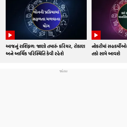
આજનું રાશિફળ: જાણો તમારું કરિયર, રોકાણ
નોકરીમાં સહકર્મી
અને આર્થિક પરિસ્થિતિ કેવી રહેશે
તકો સામે આવશે