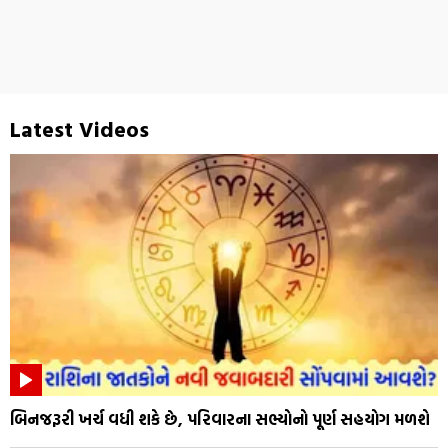
Latest Videos
બિનજરૂરી ખર્ચ વધી શકે છે, પરિવારના સભ્યોનો પૂર્ણ સહયોગ મળશે