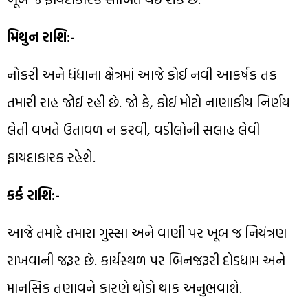
મિથુન રાશિ:-
નોકરી અને ધંધાના ક્ષેત્રમાં આજે કોઈ નવી આકર્ષક તક
તમારી રાહ જોઈ રહી છે. જો કે, કોઈ મોટો નાણાકીય નિર્ણય
લેતી વખતે ઉતાવળ ન કરવી, વડીલોની સલાહ લેવી
ફાયદાકારક રહેશે.
કર્ક રાશિ:-
આજે તમારે તમારા ગુસ્સા અને વાણી પર ખૂબ જ નિયંત્રણ
રાખવાની જરૂર છે. કાર્યસ્થળ પર બિનજરૂરી દોડધામ અને
માનસિક તણાવને કારણે થોડો થાક અનુભવાશે.