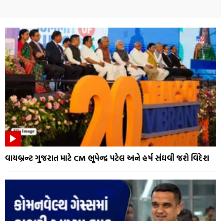
વાયબ્રન્ટ ગુજરાત માટે CM ભૂપેન્દ્ર પટેલ અને હર્ષ સંઘવી જશે વિદેશ