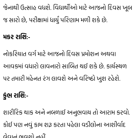
જેનાથી ઉત્સાહ વધશે. વિદ્યાર્થીઓ માટે આજનો દિવસ ખૂબ
જ સારો છે, પરીક્ષામાં ધાર્યું પરિણામ મળી શકે છે.
મકર રાશિ:-
નોકરિયાત વર્ગ માટે આજનો દિવસ પ્રમોશન અથવા
આવકમાં વધારો લાવનારો સાબિત થઈ શકે છે. કાર્યસ્થળ
પર તમારી મહેનત રંગ લાવશે અને વરિષ્ઠો ખુશ રહેશે.
કુંભ રાશિ:-
શારીરિક થાક અને નબળાઈ અનુભવાય તો આરામ કરવો.
કોઈ પણ નવું કામ શરૂ કરતા પહેલા વડીલોના આશીર્વાદ
લેવાનું ભૂલશો નહીં.