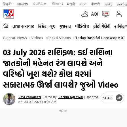
हिन्दी 
News9
ಕನ್ನಡ
తెలుగు
मराठी
বাংলা
ਪੰਜਾਬੀ
தமிழ்
മലയാ
AQI
તાજા સમાચાર
ક્રિકેટ ન્યૂઝ
ગુજરાત
વીડિયોઝ
ફોટો ગેલેરી
રાશિફ
Gujarati News
Videos
Bhakti Videos
Today Rashifal Horoscope 03 
03 July 2026 રાશિફળ: કઈ રાશિના
જાતકોની મહેનત રંગ લાવશે અને
વરિષ્ઠો ખુશ થશે? કોણ ઘરમાં
સકારાત્મક ઊર્જા લાવશે? જુઓ Video
Ravi Prajapati
|
Edited By:
Sachin Agrawal
|
Updated
SHARE
on:
Jul 03, 2026 | 8:05 AM