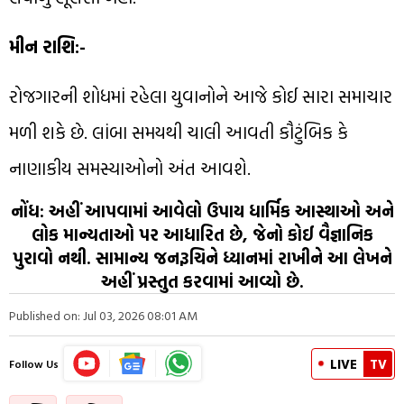
મીન રાશિ:-
રોજગારની શોધમાં રહેલા યુવાનોને આજે કોઈ સારા સમાચાર
મળી શકે છે. લાંબા સમયથી ચાલી આવતી કૌટુંબિક કે
નાણાકીય સમસ્યાઓનો અંત આવશે.
નોંધ: અહીં આપવામાં આવેલો ઉપાય ધાર્મિક આસ્થાઓ અને
લોક માન્યતાઓ પર આધારિત છે, જેનો કોઈ વૈજ્ઞાનિક
પુરાવો નથી. સામાન્ય જનરૂચિને ધ્યાનમાં રાખીને આ લેખને
અહીં પ્રસ્તુત કરવામાં આવ્યો છે.
Published on: Jul 03, 2026 08:01 AM
LIVE
TV
Follow Us