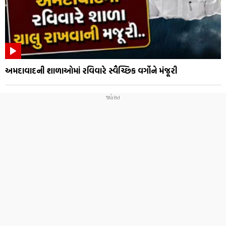
અમદાવાદની શાળાઓમાં રવિવારે સ્વૈચ્છિક વર્ગોને મંજૂરી