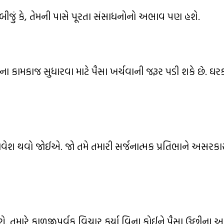
. બીજું કે, તેમની પાસે પૂરતા સંસાધનોનો અભાવ પણ હશે.
 કામકાજ સુધારવા માટે પૈસા ખર્ચવાની જરૂર પડી શકે છે. ઘ
શ થવો જોઈએ. જો તમે તમારી સર્જનાત્મક પ્રતિભાને અસરકાર
શે. તમારે કાળજીપૂર્વક વિચાર કર્યા વિના કોઈને પૈસા ઉછીન