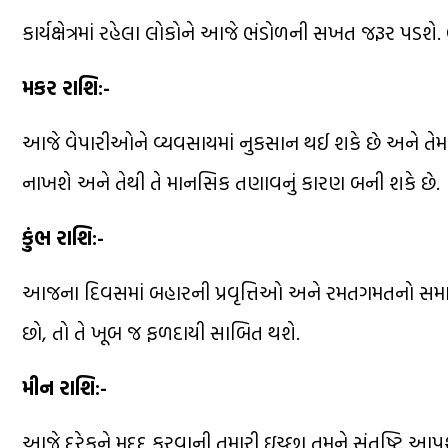
કાર્યક્ષેત્રમાં રહેલા લોકોને આજે ભંડોળની સખત જરૂર પડશે
મકર રાશિ:-
આજે વેપારીઓને વ્યવસાયમાં નુકસાન થઈ શકે છે અને તેમના
નાખશે અને તેથી તે માનસિક તણાવનું કારણ બની શકે છે.
કુંભ રાશિ:-
આજના દિવસમાં બહારની પ્રવૃત્તિઓ અને રમતગમતનો સમાવે
છો, તો તે ખૂબ જ ફળદાયી સાબિત થશે.
મીન રાશિ:-
આજે દરેકને મદદ કરવાની તમારી ઇચ્છા તમને સંતુષ્ટિ આપ