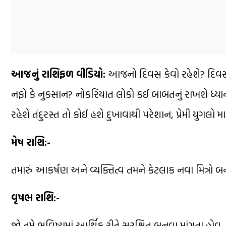
આજનું રાશિફળ વીડિયો:
આજનો દિવસ કેવો રહેશે? દિવસ દ
નફો કે નુકસાન? નોકરિયાત લોકો કઈ બાબતનું રાખશે ધ્યાન
રહેશે તંદુરસ્ત તો કોઈ હશે દુખાવાથી પરેશાન, પ્રેમી યુગલો મા
મેષ રાશિ:-
તમારું આકર્ષણ અને વ્યક્તિત્વ તમને કેટલાક નવા મિત્રો 
વૃષભ રાશિ:-
જો તમે ભવિષ્યમાં આર્થિક રીતે સુરક્ષિત બનવા માંગતા હો