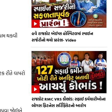
હવે રાજકોટ એઈમ્સ હોસ્પિટલમાં સ્પાઈન
રકામ થકવી
સર્જરીનો થયો પ્રારંભ- Video
ક રીતે વાપરો
રાજકોટ RMC VRS કૌભાંડ: સફાઈ કર્મચારીઓના
બોગસ ફિટનેસ સર્ટિફિકેટનો આરોપ
ા આપવા જોઈએ