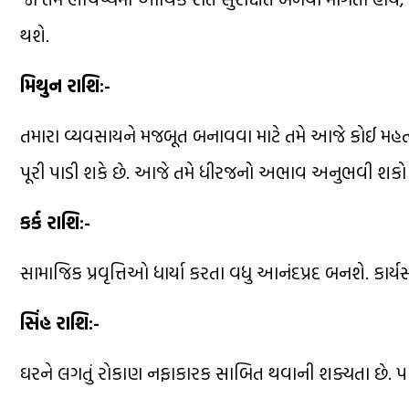
થશે.
મિથુન રાશિ:-
તમારા વ્યવસાયને મજબૂત બનાવવા માટે તમે આજે કોઈ મહત્
પૂરી પાડી શકે છે. આજે તમે ધીરજનો અભાવ અનુભવી શકો 
કર્ક રાશિ:-
સામાજિક પ્રવૃત્તિઓ ધાર્યા કરતા વધુ આનંદપ્રદ બનશે. ક
સિંહ રાશિ:-
ઘરને લગતું રોકાણ નફાકારક સાબિત થવાની શક્યતા છે. પર