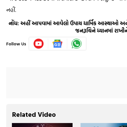
નહીં.
નોંધ:
અહીં આપવામાં આવેલો ઉપાય ધાર્મિક આસ્થાઓ અને લ
જનરૂચિને ધ્યાનમાં રાખીન
Follow Us
Related Video