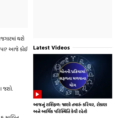
ોજગારમાં થશે
Latest Videos
કૃપા? આજે કોઈ
ા જશો.
આજનું રાશિફળ: જાણો તમારું કરિયર, રોકાણ
અને આર્થિક પરિસ્થિતિ કેવી રહેશે
ાયક સાબિત