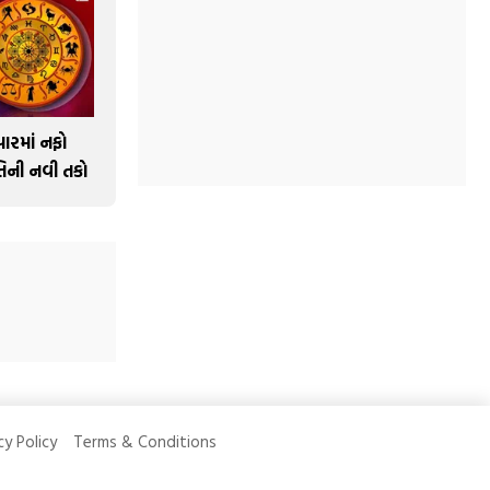
ારમાં નફો
ગતિની નવી તકો
cy Policy
Terms & Conditions