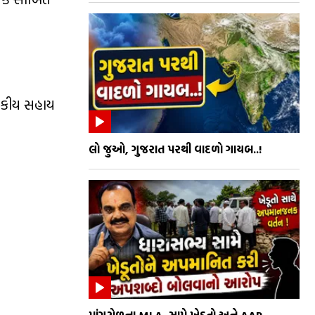
ણાકીય સહાય
લો જુઓ, ગુજરાત પરથી વાદળો ગાયબ..!
માંગરોળના MLA સામે ખેડૂતો અને AAP