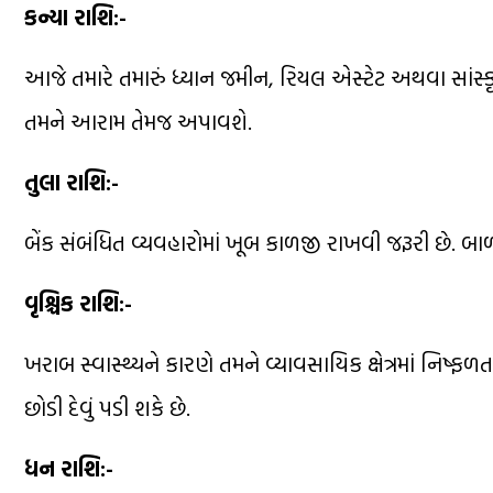
કન્યા રાશિ:-
આજે તમારે તમારું ધ્યાન જમીન, રિયલ એસ્ટેટ અથવા સાંસ્કૃત
તમને આરામ તેમજ અપાવશે.
તુલા રાશિ:-
બેંક સંબંધિત વ્યવહારોમાં ખૂબ કાળજી રાખવી જરૂરી છે. બાળકો
વૃશ્ચિક રાશિ:-
ખરાબ સ્વાસ્થ્યને કારણે તમને વ્યાવસાયિક ક્ષેત્રમાં નિષ્ફળ
છોડી દેવું પડી શકે છે.
ધન રાશિ:-