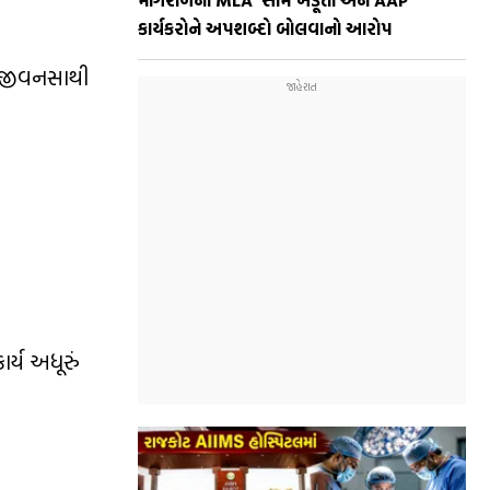
કાર્યકરોને અપશબ્દો બોલવાનો આરોપ
રા જીવનસાથી
ર્ય અધૂરું