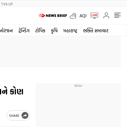
TV9-UP
AQI
નોરંજન
ટ્રેન્ડિંગ
ટોપિક
કૃષિ
મહારાષ્ટ્ર
ભક્તિ સમાચાર
અને કોણ
SHARE