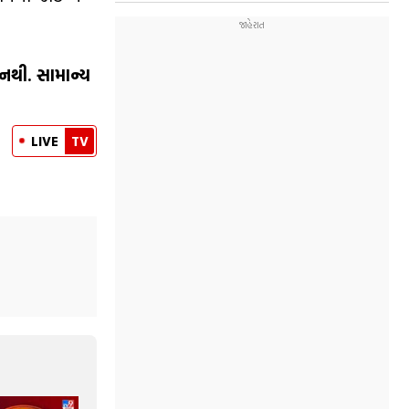
નથી. સામાન્ય
LIVE
TV