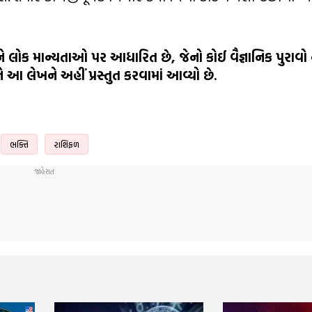
ોક માન્યતાઓ પર આધારિત છે, જેનો કોઈ વૈજ્ઞાનિક પુરાવો 
ે આ લેખને અહીં પ્રસ્તુત કરવામાં આવ્યો છે.
ભક્તિ
રાશિફળ