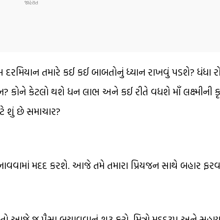
રમિયાન તમારે કઈ કઈ બાબતોનું ધ્યાન રાખવું પડશે? ધંધા ર
? કોને કેટલો થશે ધન લાભ અને કઈ રીતે વધશે માઁ લક્ષ્મીની 
ટે શું છે સમાચાર?
બનાવવામાં મદદ કરશે. આજે તમે તમારા પ્રિયજન સાથે બહાર ફરવ
વ, તો આજે જ પૈસા બચાવવાનું શરૂ કરો. મિત્રો મદદરૂપ અને સહ