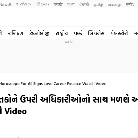
News9
ಕನ್ನಡ
తెలుగు
मराठी
বাংলা
ਪੰਜਾਬੀ
தமிழ்
മലയാളം
मनी9
રી
રાશિફળ
ટેકનોલોજી
રાષ્ટ્રીય
વર્લ્ડ
બિઝનેસ
વેબસ્ટોરી
મ
Horoscope For All Signs Love Career Finance Watch Video
ાતકોને ઉપરી અધિકારીઓનો સાથ મળશે 
ઓ Video