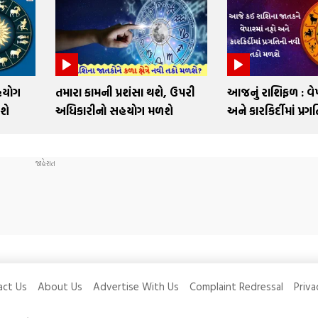
હયોગ
તમારા કામની પ્રશંસા થશે, ઉપરી
આજનું રાશિફળ : વેપ
શે
અધિકારીનો સહયોગ મળશે
અને કારકિર્દીમાં પ્ર
act Us
About Us
Advertise With Us
Complaint Redressal
Priva