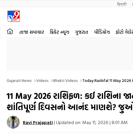
हिन्दी 
તાજા સમાચાર
ક્રિકેટ ન્યૂઝ
ગુજરાત
વીડિયોઝ
ફોટો ગેલે
Gujarati News
Videos
Bhakti Videos
Today Rashifal 11 May 2026 
11 May 2026 રાશિફળ: કઈ રાશિના જ
શાંતિપૂર્ણ દિવસનો આનંદ માણશે? જુ
Ravi Prajapati
|
Updated on:
May 11, 2026 | 8:01 AM