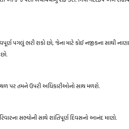
વપૂર્ણ પગલું ભરી શકો છો, જેના માટે કોઈ નજીકના સાથી ના
છો.
ાર્યસ્થળ પર તમને ઉપરી અધિકારીઓનો સાથ મળશે.
િવારના સભ્યોની સાથે શાંતિપૂર્ણ દિવસનો આનંદ માણો.