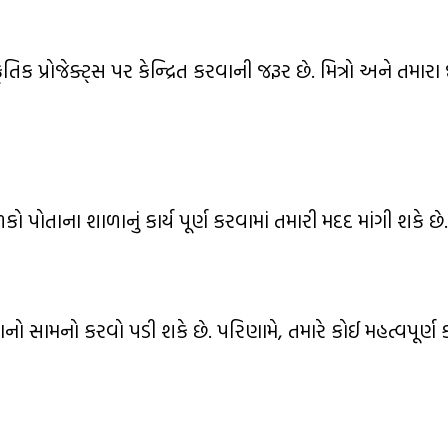
િક પ્રોજેક્ટ્સ પર કેન્દ્રિત કરવાની જરૂર છે. મિત્રો અને તમા
 પોતાના શાળાનું કાર્ય પૂર્ણ કરવામાં તમારી મદદ માંગી શકે છે.
તાનો સામનો કરવો પડી શકે છે. પરિણામે, તમારે કોઈ મહત્વપૂર્ણ કા