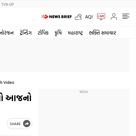
TV9-UP
AQI
નોરંજન
ટ્રેન્ડિંગ
ટોપિક
કૃષિ
મહારાષ્ટ્ર
ભક્તિ સમાચાર
ch Video
ઓનો આજનો
SHARE