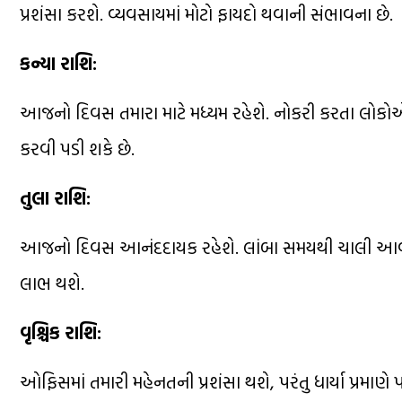
પ્રશંસા કરશે. વ્યવસાયમાં મોટો ફાયદો થવાની સંભાવના છે.
કન્યા રાશિ:
આજનો દિવસ તમારા માટે મધ્યમ રહેશે. નોકરી કરતા લો
કરવી પડી શકે છે.
તુલા રાશિ:
આજનો દિવસ આનંદદાયક રહેશે. લાંબા સમયથી ચાલી આવતી
લાભ થશે.
વૃશ્ચિક રાશિ:
ઓફિસમાં તમારી મહેનતની પ્રશંસા થશે, પરંતુ ધાર્યા પ્રમ