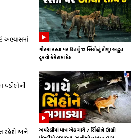
ે અભ્યાસમાં
ગીરમાં રસ્તા પર ઉતર્યું 12 સિંહોનું ટોળું! અદ્ભુત
દૃશ્યો કેમેરામાં કેદ
ેલા વડીલોની
અમરેલીમાં માત્ર એક ગાયે 7 સિંહોને ઊભી
ત રહેશે અને