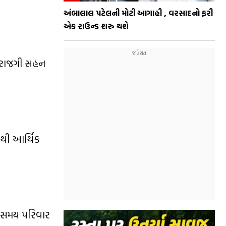
અંબાલાલ પટેલની મોટી આગાહી , વરસાદનો ફરી
એક રાઉન્ડ શરુ થશે
નારાજગી સહન
થી આર્થિક
નો સમય પરિવાર