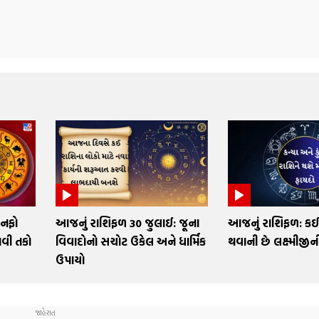
 નફો
આજનું રાશિફળ 30 જુલાઈ: જૂના
આજનું રાશિફળ: કઈ
નવી તકો
વિવાદોનો સચોટ ઉકેલ અને ધાર્મિક
થવાની છે લક્ષ્મીજીની
ઉપાયો