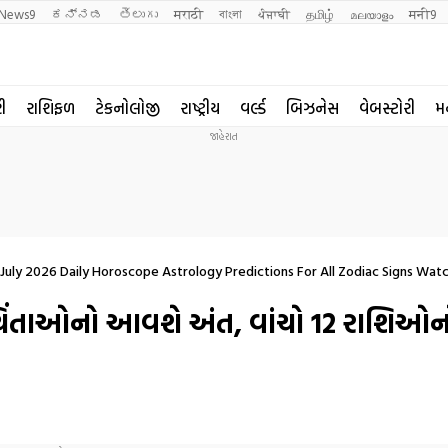
News9
ಕನ್ನಡ
తెలుగు
मराठी
বাংলা
ਪੰਜਾਬੀ
தமிழ்
മലയാളം
मनी9
રી
રાશિફળ
ટેકનોલોજી
રાષ્ટ્રીય
વર્લ્ડ
બિઝનેસ
વેબસ્ટોરી
મ
8 July 2026 Daily Horoscope Astrology Predictions For All Zodiac Signs Wat
ી ચિંતાઓનો આવશે અંત, વાંચો 12 રાશિ