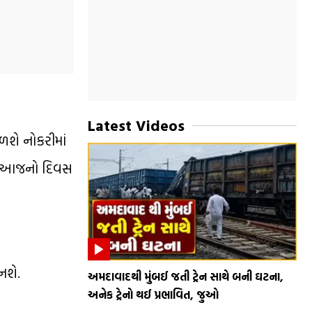
Latest Videos
શે નોકરીમાં
ાટે આજનો દિવસ
નશે.
અમદાવાદથી મુંબઈ જતી ટ્રેન સાથે બની ઘટના,
અનેક ટ્રેનો થઈ પ્રભાવિત, જુઓ