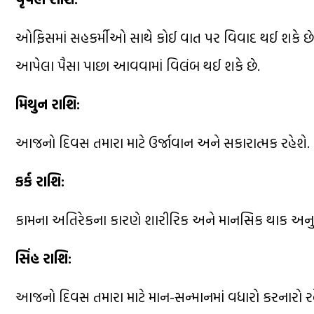
ઓફિસમાં સહકર્મીઓ સાથે કોઈ વાત પર વિવાદ થઈ શકે છે,
આપેલા પૈસા પાછા આવવામાં વિલંબ થઈ શકે છે.
મિથુન રાશિ:
આજનો દિવસ તમારા માટે ઉર્જાવાન અને સકારાત્મક રહેશે. કાર્ય
કર્ક રાશિ:
કામના અતિરેકના કારણે શારીરિક અને માનસિક થાક અનુભવાશ
સિંહ રાશિ:
આજનો દિવસ તમારા માટે માન-સન્માનમાં વધારો કરનારો રહેશ