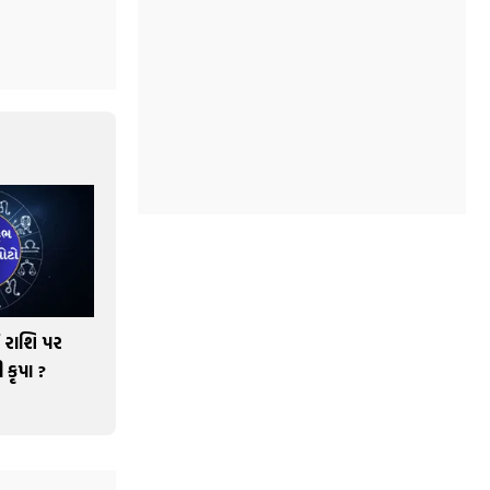
 રાશિ પર
 કૃપા ?