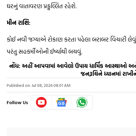
ઘરનું વાતાવરણ પ્રફુલ્લિત રહેશે.
મીન રાશિ:
કોઈ નવી જગ્યાએ રોકાણ કરતા પહેલા બરાબર વિચારી લેવું
પરંતુ સહકર્મીઓની ઈર્ષ્યાથી બચવું.
નોંધ: અહીં આપવામાં આવેલો ઉપાય ધાર્મિક આસ્થાઓ અને 
જનરૂચિને ધ્યાનમાં રાખીન
Published on: Jul 08, 2026 08:01 AM
Follow Us