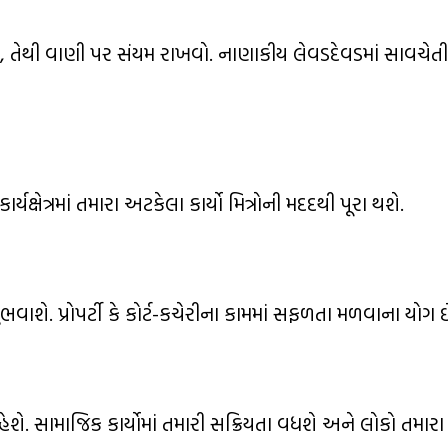
 તેથી વાણી પર સંયમ રાખવો. નાણાકીય લેવડદેવડમાં સાવચેત
ક્ષેત્રમાં તમારા અટકેલા કાર્યો મિત્રોની મદદથી પૂરા થશે.
ે. પ્રોપર્ટી કે કોર્ટ-કચેરીના કામમાં સફળતા મળવાના યોગ છ
ે. સામાજિક કાર્યોમાં તમારી સક્રિયતા વધશે અને લોકો તમારા