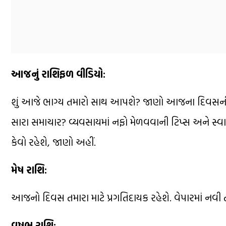
આજનું રાશિફળ વીડિયો:
શું આજે ભાગ્ય તમારો સાથ આપશે? જાણો આજના દિવસની 
સારા સમાચાર? વ્યવસાયમાં નફો મેળવવાની ટિપ્સ અને સ્વ
કેવો રહેશે, જાણો અહીં.
મેષ રાશિ:
આજનો દિવસ તમારા માટે પ્રગતિદાયક રહેશે. વેપારમાં નવી
વૃષભ રાશિ: