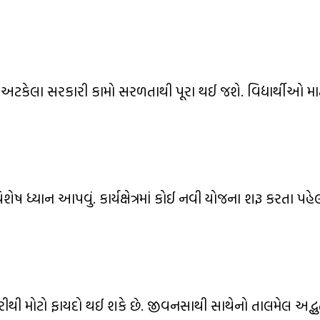
કેલા સરકારી કામો સરળતાથી પૂરા થઈ જશે. વિદ્યાર્થીઓ માટ
ેષ ધ્યાન આપવું. કાર્યક્ષેત્રમાં કોઈ નવી યોજના શરૂ કરતા પહ
રીથી મોટો ફાયદો થઈ શકે છે. જીવનસાથી સાથેનો તાલમેલ અદ્ભુ