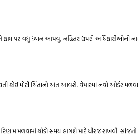
કોએ કામ પર વધુ ધ્યાન આપવું, નહિતર ઉપરી અધિકારીઓની 
 કોઈ મોટી ચિંતાનો અંત આવશે. વેપારમાં નવો ઓર્ડર મળવા
ાણે પરિણામ મળવામાં થોડો સમય લાગશે માટે ધીરજ રાખવી. સાંજ