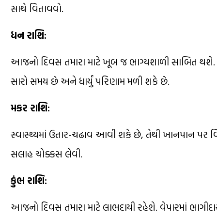
સાથે વિતાવવો.
ધન રાશિ:
આજનો દિવસ તમારા માટે ખૂબ જ ભાગ્યશાળી સાબિત થશે. અટ
સારો સમય છે અને ધાર્યું પરિણામ મળી શકે છે.
મકર રાશિ:
સ્વાસ્થ્યમાં ઉતાર-ચઢાવ આવી શકે છે, તેથી ખાનપાન પર વિશ
સલાહ ચોક્કસ લેવી.
કુંભ રાશિ:
આજનો દિવસ તમારા માટે લાભદાયી રહેશે. વેપારમાં ભાગીદા