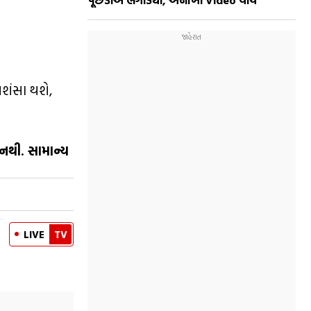
પૂંછડીએ ભગાડ્યા, અનોખો Video વાય
રશંસા થશે,
નથી. સામાન્ય
LIVE
TV