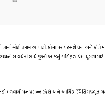
નાની-મોટી તમામ આગાહી. કોના પર વરસશે ધન અને કોને મળ
ાસ્થ્યની સાવચેતી સાથે જુઓ આજનું રાશિફળ. પ્રેમી યુગલો મ
 તકો મળવાથી મન પ્રસન્ન રહેશે અને આર્થિક સ્થિતિ મજબૂત બ