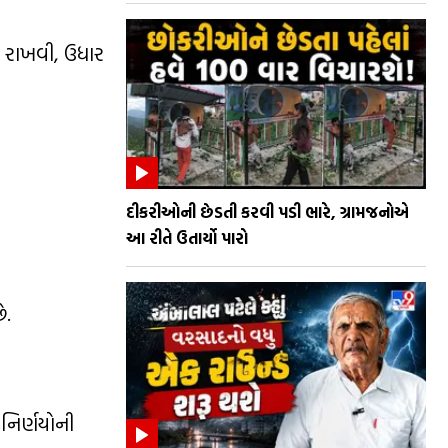
ી રાખવી, ઉધાર
દીકરીઓની છેડતી કરવી પડી ભારે, ગ્રામજનોએ
આ રીતે ઉતાર્યો પારો
ે.
 નિર્ણયોની