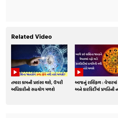
Related Video
તમારા કામની પ્રશંસા થશે, ઉપરી
આજનું રાશિફળ : વેપારમાં
અધિકારીનો સહયોગ મળશે
અને કારકિર્દીમાં પ્રગતિની 