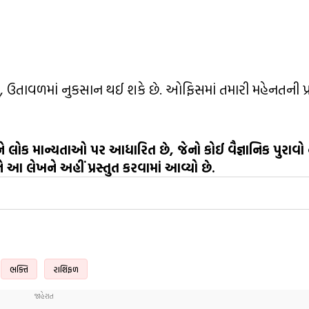
, ઉતાવળમાં નુકસાન થઈ શકે છે. ઓફિસમાં તમારી મહેનતની પ્
લોક માન્યતાઓ પર આધારિત છે, જેનો કોઈ વૈજ્ઞાનિક પુરાવો 
ે આ લેખને અહીં પ્રસ્તુત કરવામાં આવ્યો છે.
ભક્તિ
રાશિફળ