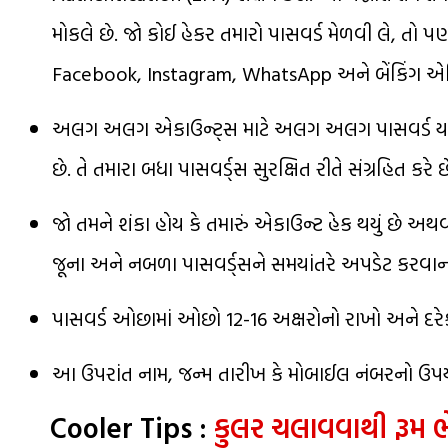
મોકલે છે. જો કોઈ હેકર તમારો પાસવર્ડ મેળવી લે, 
Facebook, Instagram, WhatsApp અને બેંકિંગ એપ્
અલગ અલગ એકાઉન્ટ્સ માટે અલગ અલગ પાસવર્ડ યાદ રા
છે. તે તમારા બધા પાસવર્ડ્સ સુરક્ષિત રીતે સંગ્રહિત ક
જો તમને શંકા હોય કે તમારું એકાઉન્ટ હેક થયું છે અથ
જૂના અને નબળા પાસવર્ડ્સને સમયાંતરે અપડેટ કરવાન
પાસવર્ડ ઓછામાં ઓછો 12-16 અક્ષરોનો રાખો અને દર
આ ઉપરાંત નામ, જન્મ તારીખ કે મોબાઈલ નંબરનો ઉપય
Cooler Tips :
કુલર ચલાવવાથી રૂમ 