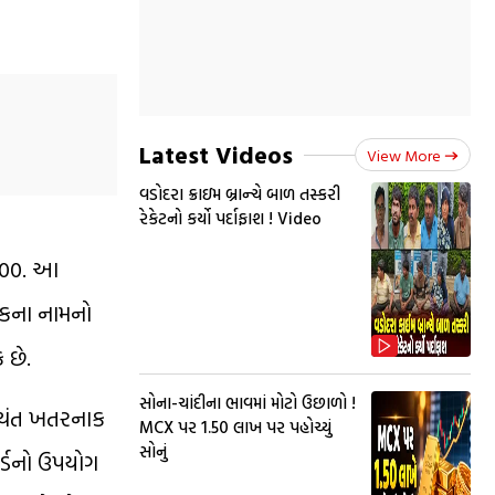
Latest Videos
View More
વડોદરા ક્રાઇમ બ્રાન્ચે બાળ તસ્કરી
રેકેટનો કર્યો પર્દાફાશ ! Video
0000. આ
ાળકના નામનો
 છે.
સોના-ચાંદીના ભાવમાં મોટો ઉછાળો !
્યંત ખતરનાક
MCX પર ₹1.50 લાખ પર પહોચ્યું
સોનું
ર્ડનો ઉપયોગ