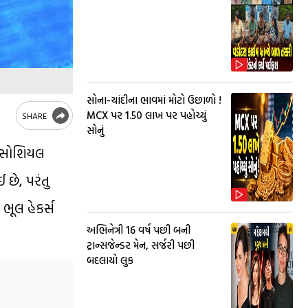
સોના-ચાંદીના ભાવમાં મોટો ઉછાળો !
MCX પર ₹1.50 લાખ પર પહોચ્યું
SHARE
સોનું
 સોશિયલ
છે, પરંતુ
ભૂલ હેકર્સ
અભિનેત્રી 16 વર્ષ પછી બની
ટ્રાન્સજેન્ડર મેન, સર્જરી પછી
બદલાયો લુક