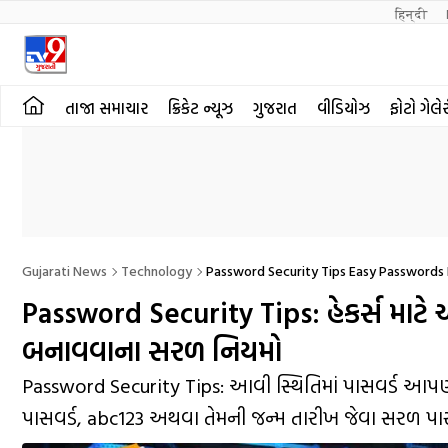
हिन्दी 
તાજા સમાચાર
ક્રિકેટ ન્યૂઝ
ગુજરાત
વીડિયોઝ
ફોટો ગેલે
Gujarati News
Technology
Password Security Tips Easy Passwords
Password Security Tips: હેકર્સ માટે
બનાવવાના સરળ નિયમો
Password Security Tips: આવી સ્થિતિમાં પાસવર્ડ આપણી
પાસવર્ડ, abc123 અથવા તેમની જન્મ તારીખ જેવા સરળ પાસ