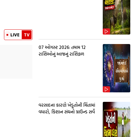
LIVE
TV
07 ઓગસ્ટ 2026: તમામ 12
રાશિઓનું આજનું રાશિફળ
વરસાદના કારણે ખેડૂતોની ચિંતામાં
વધારો, કિશાન સંઘનો ગ્રાઉન્ડ સર્વે