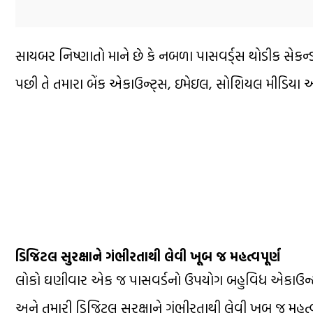
સાયબર નિષ્ણાતો માને છે કે નબળા પાસવર્ડ્સ થોડીક સેકન્ડો
પછી તે તમારા બેંક એકાઉન્ટ્સ, ઇમેઇલ, સોશિયલ મીડિયા અ
ડિજિટલ સુરક્ષાને ગંભીરતાથી લેવી ખૂબ જ મહત્વપૂર્ણ
લોકો ઘણીવાર એક જ પાસવર્ડનો ઉપયોગ બહુવિધ એકાઉન્ટ્સ 
અને તમારી ડિજિટલ સુરક્ષાને ગંભીરતાથી લેવી ખૂબ જ મહત્વપ