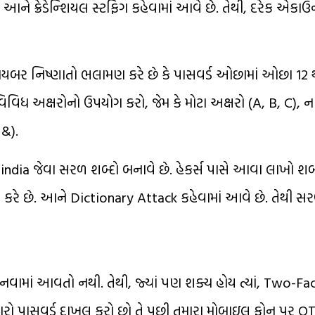
ને ક્રેડેન્શિયલ સ્ટફિંગ કહેવામાં આવે છે. તેથી, દરેક એકાઉ
ાયબર નિષ્ણાતો ભલામણ કરે છે કે પાસવર્ડ ઓછામાં ઓછા 12 થ
િવિધ અક્ષરોનો ઉપયોગ કરો, જેમ કે મોટા અક્ષરો (A, B, C), ના
 &).
dia જેવા સરળ શબ્દો બનાવે છે. હેકર્સ પાસે આવા લાખો શબ્
 કરે છે. આને Dictionary Attack કહેવામાં આવે છે. તેથી સ
નવામાં આવતો નથી. તેથી, જ્યાં પણ શક્ય હોય ત્યાં, Two-Fa
મારો પાસવર્ડ દાખલ કરો છો તે પછી તમારા મોબાઇલ ફોન પર 