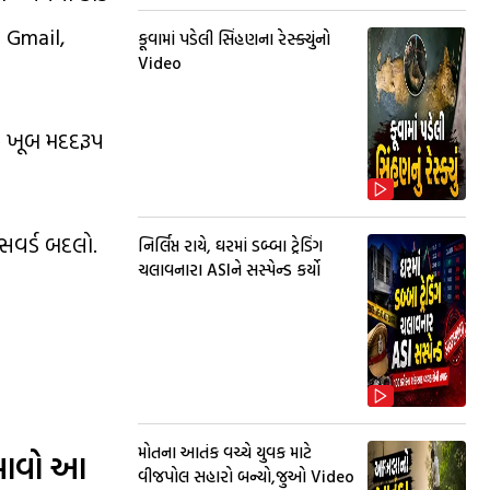
ા Gmail,
કૂવામાં પડેલી સિંહણના રેસ્ક્યુંનો
Video
ર ખૂબ મદદરૂપ
ાસવર્ડ બદલો.
નિર્લિપ્ત રાયે, ઘરમાં ડબ્બા ટ્રેડિંગ
ચલાવનારા ASIને સસ્પેન્ડ કર્યો
મોતના આતંક વચ્ચે યુવક માટે
ાવો આ
વીજપોલ સહારો બન્યો,જુઓ Video