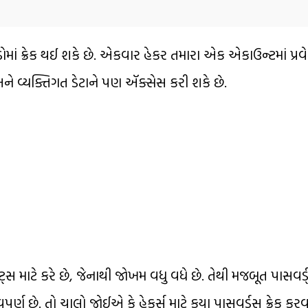
માં ક્રેક થઈ શકે છે. એકવાર હેકર તમારા એક એકાઉન્ટમાં પ્રવ
ને વ્યક્તિગત ડેટાને પણ ઍક્સેસ કરી શકે છે.
માટે કરે છે, જેનાથી જોખમ વધુ વધે છે. તેથી મજબૂત પાસવર
ૂર્ણ છે. તો ચાલો જોઈએ કે હેકર્સ માટે કયા પાસવર્ડ્સ ક્રેક 