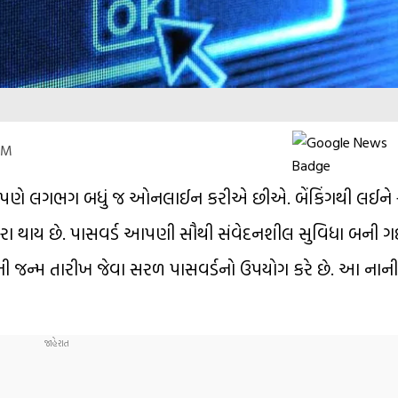
PM
પણે લગભગ બધું જ ઓનલાઈન કરીએ છીએ. બેંકિંગથી લઈને
વારા થાય છે. પાસવર્ડ આપણી સૌથી સંવેદનશીલ સુવિધા બની ગઈ 
 જન્મ તારીખ જેવા સરળ પાસવર્ડનો ઉપયોગ કરે છે. આ નાની 