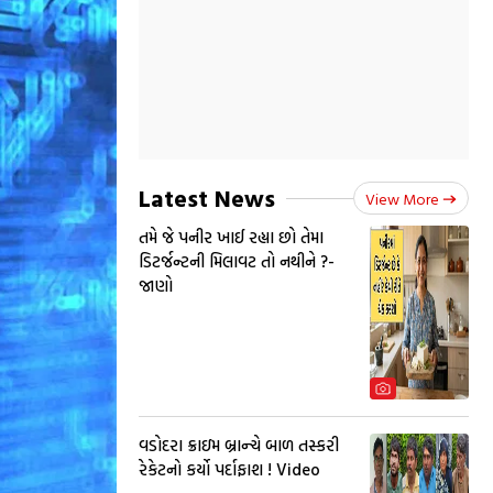
Latest News
View More
તમે જે પનીર ખાઈ રહ્યા છો તેમા
ડિટર્જન્ટની મિલાવટ તો નથીને ?-
જાણો
વડોદરા ક્રાઇમ બ્રાન્ચે બાળ તસ્કરી
રેકેટનો કર્યો પર્દાફાશ ! Video