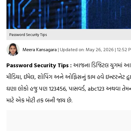
Password Security Tips
Meera Kansagara
|
Updated on:
May 26, 2026 | 12:52 
Password Security Tips :
આજના ડિજિટલ યુગમાં આ
મીડિયા, ઈમેલ, શોપિંગ અને ઓફિસનું કામ હવે ઇન્ટરનેટ દ્
ઘણા લોકો હજુ પણ 123456, પાસવર્ડ, abc123 અથવા તેમની
માટે એક મોટી તક બની જાય છે.