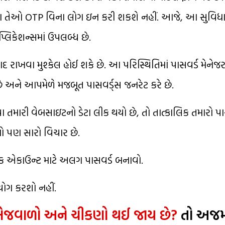
તો પણ તેઓ OTP વિના લોગ ઇન કરી શકશે નહીં. આજે, આ સુવિધ
લિકેશન્સમાં ઉપલબ્ધ છે.
ખવા મુશ્કેલ હોઈ શકે છે. આ પરિસ્થિતિમાં પાસવર્ડ મેનેજ
રે છે અને આપમેળે મજબૂત પાસવર્ડ્સ જનરેટ કરે છે.
વા તમારી વેબસાઇટનો ડેટા લીક થયો છે, તો તાત્કાલિક તમારો પ
ો પણ સારો વિચાર છે.
ેક એકાઉન્ટ માટે અલગ પાસવર્ડ બનાવો.
ોગ કરશો નહીં.
ભેજવાળો અને ચીકણો થઈ જાય છે?
તો અજમ