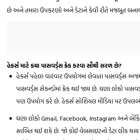
છે અને તમારા ઉપકરણો અને ડેટાને કેવી રીતે મજબૂત બના
હેકર્સ માટે કયા પાસવર્ડ્સ ક્રેક કરવા સૌથી સરળ છે?
હેકર્સ પહેલા વારંવાર ઉપયોગમાં લેવાતા પાસવર્ડ્સ 
પાસવર્ડ્સ સેકન્ડોમાં ક્રેક થઈ જાય છે. ઘણા લોકો પા
પણ ઉપયોગ કરે છે. હેકર્સ સોશિયલ મીડિયા પર ઉપલબ
ઘણા લોકો Gmail, Facebook, Instagram અને બેંક
સાબિત થઈ શકે છે. જો કોઈ વેબસાઇટનો ડેટા લીક થાય છ