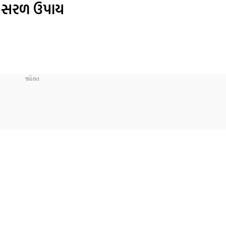
સરળ ઉપાય