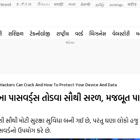
News9
ಕನ್ನಡ
తెలుగు
मराठी
বাংলা
ਪੰਜਾਬੀ
தமிழ்
മലയാളം
मनी9
રી
રાશિફળ
ટેકનોલોજી
રાષ્ટ્રીય
વર્લ્ડ
બિઝનેસ
વેબસ્ટોરી
મ
 Hackers Can Crack And How To Protect Your Device And Data
 આ પાસવર્ડ્સ તોડવા સૌથી સરળ, મજબૂત પા
 સૌથી મોટી સુરક્ષા સુવિધા બની ગઈ છે, પરંતુ ઘણા લોકો હજ
વર્ડનો ઉપયોગ કરે છે.