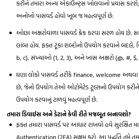
કરીને તમારા અન્ય એકાઉન્ટ્સ ખોલવાનો પ્રયાસ કરશે; આ
અનોખો પાસવર્ડ હોવો ખૂબ જ મહત્વપૂર્ણ છે.
ઓછા અક્ષરોવાળા પાસવર્ડ ક્રેક કરવા સરળ હોય છે. સ
લાંબા હોય. ફક્ત ટૂંકા શબ્દોનો ઉપયોગ કરવાને બદલે, વ
b, c), સંખ્યાઓ (1, 2, 3), અને ખાસ અક્ષરો (@, #, $,
ઘણા લોકો પાસવર્ડ તરીકે finance, welcome અથવા in
છે, જેનો ઉપયોગ તેઓ ઓટોમેટેડ ટૂલ્સનો ઉપયોગ કરીને
ઉપયોગ કરવાનું ટાળવું મહત્વપૂર્ણ છે.
તમારા ડિવાઈસ અને ડેટાને કેવી રીતે મજબૂત બનાવશો?
ફક્ત તમારા પાસવર્ડ પર આધાર રાખવો હવે સુરક્ષિત મા
Authentication (2FA) સક્ષમ કરો. આ પદ્ધતિ તમે ત