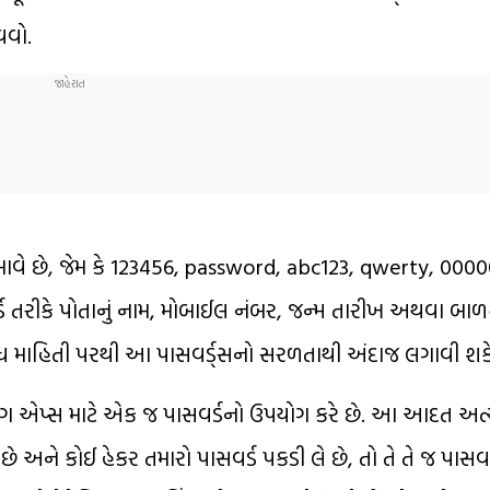
વવો.
અજમાવે છે, જેમ કે 123456, password, abc123, qwerty, 00
સવર્ડ તરીકે પોતાનું નામ, મોબાઈલ નંબર, જન્મ તારીખ અથવા બ
્ધ માહિતી પરથી આ પાસવર્ડ્સનો સરળતાથી અંદાજ લગાવી શકે
િંગ એપ્સ માટે એક જ પાસવર્ડનો ઉપયોગ કરે છે. આ આદત અત
ે અને કોઈ હેકર તમારો પાસવર્ડ પકડી લે છે, તો તે તે જ પાસવ