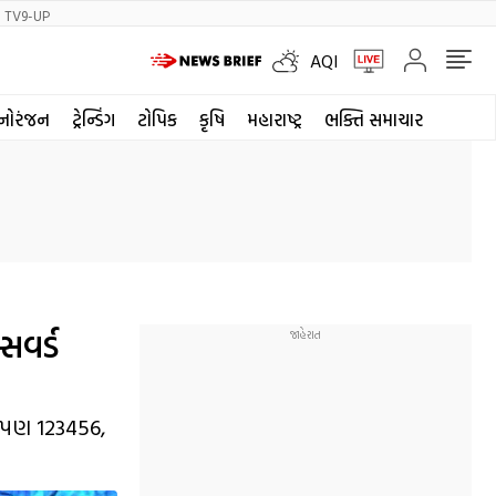
TV9-UP
AQI
નોરંજન
ટ્રેન્ડિંગ
ટોપિક
કૃષિ
મહારાષ્ટ્ર
ભક્તિ સમાચાર
સવર્ડ
ુ પણ 123456,