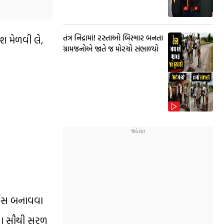
ેશ મેળવી લે,
તંત્ર નિદ્રામાં! રસ્તાઓ બિસ્માર બનતા
ગ્રામજનોએ જાતે જ મોરચો સંભાળ્યો
્ડ્સ બનાવવા
કરવા સૌથી સરળ