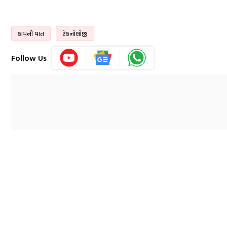
કામની વાત
ટેકનોલોજી
Follow Us