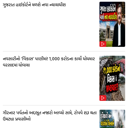
ગુજરાત હાઈકોર્ટને મળશે નવા ન્યાયાધીશ
નવસારીનો ‘વિકાસ’ પાણીમાં! ₹1,000 કરોડના કાર્યો ધોધમાર
વરસાદમાં ધોવાયા
ગીરનાર પર્વતનો અદ્દભૂત નજારો આવ્યો સામે, રોપવે શરૂ થતા
ઉમટ્યા પ્રવાસીઓ