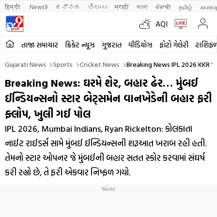
हिन्दी 
News9
ಕನ್ನಡ
తెలుగు
मराठी
বাংলা
ਪੰਜਾਬੀ
தமிழ்
മലയാ
AQI
તાજા સમાચાર
ક્રિકેટ ન્યૂઝ
ગુજરાત
વીડિયોઝ
ફોટો ગેલેરી
રાશિફ
Gujarati News
Sports
Cricket News
Breaking News IPL 2026 KKR V
Breaking News: ઘરમે શેર, બહાર ઢેર… મુંબઈ
ઈન્ડિયન્સનો સ્ટાર બેટ્સમેન વાનખેડેની બહાર ફરી
ફ્લોપ, ખુલી ગઈ પોલ
IPL 2026, Mumbai Indians, Ryan Rickelton: કોલકાતા
નાઈટ રાઈડર્સ સામે મુંબઈ ઈન્ડિયન્સની શરૂઆત ખરાબ રહી હતી.
તેમનો સ્ટાર ઓપનર જે મુંબઈની બહાર સતત સ્કોર કરવામાં સંઘર્ષ
કરી રહ્યો છે, તે ફરી એકવાર નિષ્ફળ ગયો.