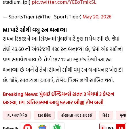
stadium, ipl]
pic.twitter.com/YEEoTmlkSL
— SportsTiger (@The_SportsTiger)
May 20, 2026
MI માટે સૌથી વધુ રન બનાવ્યા
રાયન રિકલ્ટને આ સિઝનમાં મુંબઈ માટે કુલ 11 મેચ રમી છે. જેમાં
તેણે 43.60 ની એવરેજથી 436 રન બનાવ્યા છે, જેમાં એક સદીનો
પણ સમાવેશ થાય છે. તેણે 187.12 ના સ્ટ્રાઇક રેટથી આ રન
બનાવ્યા છે અને તે તેની ટીમનો સૌથી વધુ રન બનાવનાર ખેલાડી
છે. જોકે, સાતત્યના અભાવે, તે મેચ વિનર નથી સાબિત થયો.
Breaking News: મુંબઈ ઈન્ડિયન્સે સતત 3 મેચમાં 3 કેપ્ટન
બદલ્યા, IPL ઈતિહાસમાં આવું કરનાર બીજી ટીમ બની
IPL આઈપીએલ
T20 ક્રિકેટ
કોલકાતા નાઈટ રાઈડર્સ
ક્રિકેટ
મુંબઈ 
LIVE
TV
Follow Us