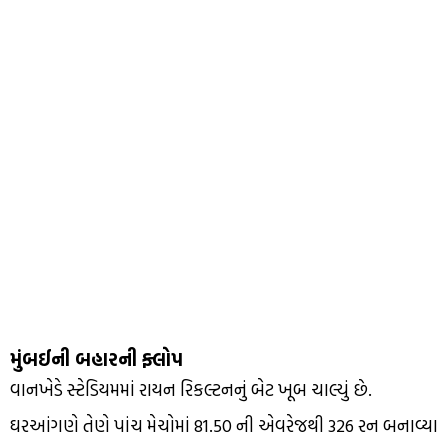
મુંબઈની બહારની ફ્લોપ
વાનખેડે સ્ટેડિયમમાં રાયન રિકલ્ટનનું બેટ ખૂબ ચાલ્યું છે.
ઘરઆંગણે તેણે પાંચ મેચોમાં 81.50 ની એવરેજથી 326 રન બનાવ્યા