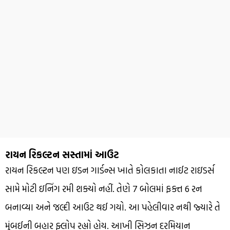
રાયન રિકલ્ટન સસ્તામાં આઉટ
રાયન રિકલ્ટન પણ ઇડન ગાર્ડન્સ ખાતે કોલકાતા નાઈટ રાઇડર્સ
સામે મોટી ઇનિંગ રમી શક્યો નહીં. તેણે 7 બોલમાં ફક્ત 6 રન
બનાવ્યા અને જલ્દી આઉટ થઈ ગયો. આ પહેલીવાર નથી જ્યારે તે
મુંબઈની બહાર ફ્લોપ રહ્યો હોય. આખી સિઝન દરમિયાન