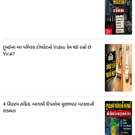
દુબઈના આ પબ્લિક ટોયલેટનો Video કેમ થઈ રહ્યો છે
Viral?
4 સિસ્ટમ સક્રિય, આગામી દિવસોમાં મુશળધાર વરસાદની
શક્યતા