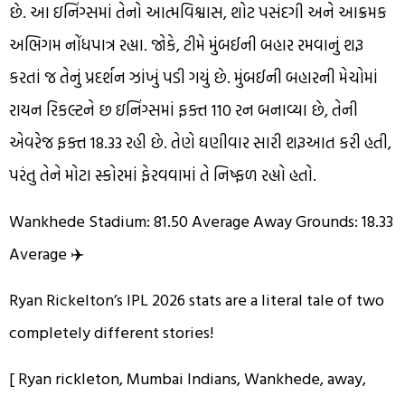
છે. આ ઇનિંગ્સમાં તેનો આત્મવિશ્વાસ, શોટ પસંદગી અને આક્રમક
અભિગમ નોંધપાત્ર રહ્યા. જોકે, ટીમે મુંબઈની બહાર રમવાનું શરૂ
કરતાં જ તેનું પ્રદર્શન ઝાંખું પડી ગયું છે. મુંબઈની બહારની મેચોમાં
રાયન રિકલ્ટને છ ઇનિંગ્સમાં ફક્ત 110 રન બનાવ્યા છે, તેની
એવરેજ ફક્ત 18.33 રહી છે. તેણે ઘણીવાર સારી શરૂઆત કરી હતી,
પરંતુ તેને મોટા સ્કોરમાં ફેરવવામાં તે નિષ્ફળ રહ્યો હતો.
Wankhede Stadium: 81.50 Average Away Grounds: 18.33
Average ✈️
Ryan Rickelton’s IPL 2026 stats are a literal tale of two
completely different stories!
[ Ryan rickleton, Mumbai Indians, Wankhede, away,