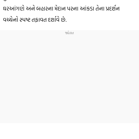
ઘરઆંગણે અને બહારના મેદાન પરના આંકડા તેના પ્રદર્શન
વચ્ચેનો સ્પષ્ટ તફાવત દર્શાવે છે.