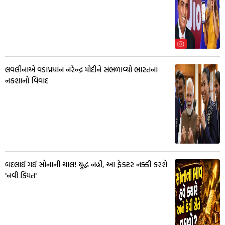
લવલીનાએ વડાપ્રધાન નરેન્દ્ર મોદીને સંભળાવ્યો ભારતના
નકશાનો વિવાદ
બદલાઈ ગઈ સોનાની ચાલ! યુદ્ધ નહીં, આ ફેક્ટર નક્કી કરશે
'નવી કિંમત'