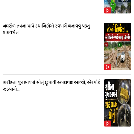
નઘરોળ તંત્રના પાપે સ્થાનિકોએ સ્વખર્ચે બનાવવુ પડ્યુ
ડાયવર્ઝન
શરીરના ગુપ્ત ભાગમાં સોનું છુપાવી અમદાવાદ આવ્યો, એરપોર્ટ
ઝડપાયો...