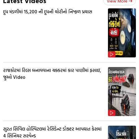
Latest Videos
View More
દૂધ મંડળીમાં 15,200 ની દૂધની ચોરીનો નિષ્ફળ પ્રયાસ
રાજકોટમાં રિલ્સ બનાવવાના ચક્કરમાં કાર પાણીમાં ફસાઇ,
જુઓ Video
સુરત સિવિલ હોસ્પિટલમાં રેસિડેન્ટ ડોક્ટર આપઘાત કેસમાં
4 સિનિયર સસ્પેન્ડ