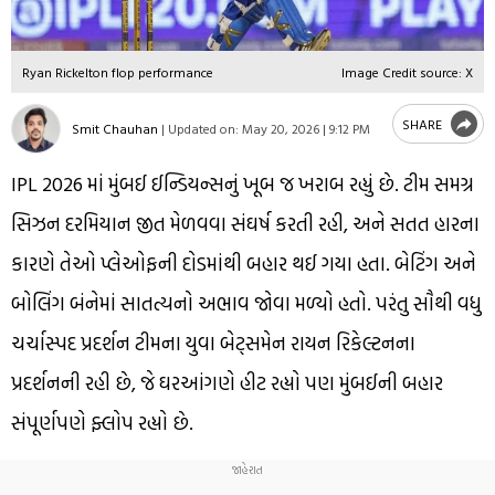
Ryan Rickelton flop performance
Image Credit source: X
SHARE
Smit Chauhan
|
Updated on:
May 20, 2026 | 9:12 PM
IPL 2026 માં મુંબઈ ઈન્ડિયન્સનું ખૂબ જ ખરાબ રહ્યું છે. ટીમ સમગ્ર
સિઝન દરમિયાન જીત મેળવવા સંઘર્ષ કરતી રહી, અને સતત હારના
કારણે તેઓ પ્લેઓફની દોડમાંથી બહાર થઈ ગયા હતા. બેટિંગ અને
બોલિંગ બંનેમાં સાતત્યનો અભાવ જોવા મળ્યો હતો. પરંતુ સૌથી વધુ
ચર્ચાસ્પદ પ્રદર્શન ટીમના યુવા બેટ્સમેન રાયન રિકેલ્ટનના
પ્રદર્શનની રહી છે, જે ઘરઆંગણે હીટ રહ્યો પણ મુંબઈની બહાર
સંપૂર્ણપણે ફ્લોપ રહ્યો છે.