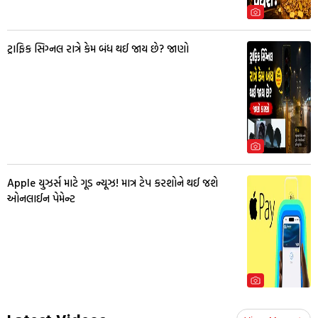
ટ્રાફિક સિગ્નલ રાત્રે કેમ બંધ થઈ જાય છે? જાણો
Apple યુઝર્સ માટે ગૂડ ન્યૂઝ! માત્ર ટેપ કરશોને થઈ જશે
ઓનલાઈન પેમેન્ટ