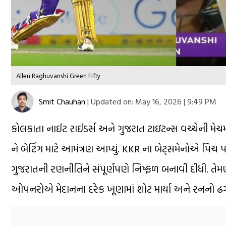
Allen Raghuvanshi Green Fifty
Smit Chauhan
|
Updated on:
May 16, 2026 | 9:49 PM
કોલકાતા નાઈટ રાઈડર્સ અને ગુજરાત ટાઇટન્સ વચ્ચેની મેચમા
ને બેટિંગ માટે આમંત્રણ આપ્યું. KKR ના બેટ્સમેનોએ પિચ
ગુજરાતની રણનીતિને સંપૂર્ણપણે નિષ્ફળ બનાવી દીધી. તેમ
ઓપનરોએ મેદાનના દરેક ખૂણામાં શોટ માર્યા અને રનનો ઢગલ