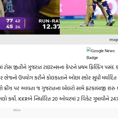
Image
ં ટોસ જીતીને ગુજરાત ટાઇટન્સના કેપ્ટને પ્રથમ ફિલ્ડિંગ પસં
 પર ભેજનો ઉપયોગ કરીને કોલકાતાને ઓછા સ્કોર સુધી મર્યાદિ
ણે ક્રીઝ પર આવતા જ ગુજરાતના બોલરો સામે ફટકાબાજી શરુ કર
ો કર્યો. KKRએ નિર્ધારિત 20 ઓવરમાં 2 વિકેટ ગુમાવીને 24