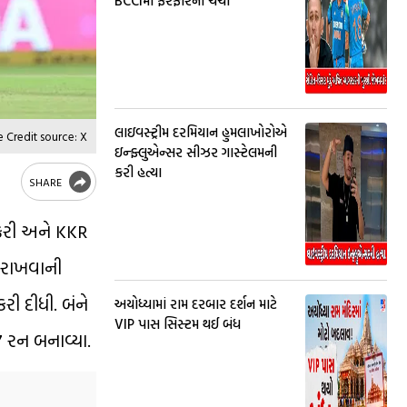
BCCIમાં ફેરફારની ચર્ચા
લાઇવસ્ટ્રીમ દરમિયાન હુમલાખોરોએ
 Credit source: X
ઇન્ફ્લુએન્સર સીઝર ગાસ્ટેલમની
કરી હત્યા
SHARE
દ કરી અને KKR
ત રાખવાની
ી દીધી. બંને
અયોધ્યામાં રામ દરબાર દર્શન માટે
VIP પાસ સિસ્ટમ થઈ બંધ
7 રન બનાવ્યા.