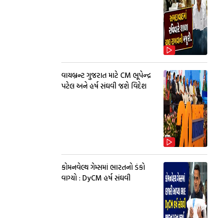
વાયબ્રન્ટ ગુજરાત માટે CM ભૂપેન્દ્ર
પટેલ અને હર્ષ સંઘવી જશે વિદેશ
કોમનવેલ્થ ગેમ્સમાં ભારતનો ડંકો
વાગ્યો : DyCM હર્ષ સંઘવી