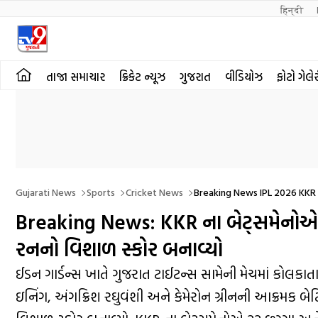
हिन्दी 
તાજા સમાચાર
ક્રિકેટ ન્યૂઝ
ગુજરાત
વીડિયોઝ
ફોટો ગેલે
Gujarati News
Sports
Cricket News
Breaking News IPL 2026 KKR 
Breaking News: KKR ના બેટ્સમેનોએ 22
રનનો વિશાળ સ્કોર બનાવ્યો
ઈડન ગાર્ડન્સ ખાતે ગુજરાત ટાઈટન્સ સામેની મેચમાં કોલ
ઇનિંગ, અંગક્રિશ રઘુવંશી અને કેમેરોન ગ્રીનની આક્રમક બ