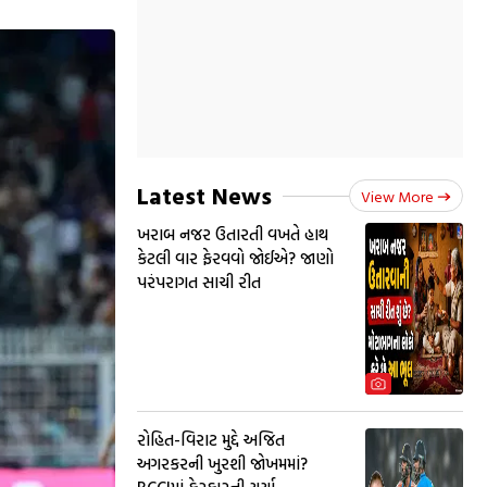
Latest News
View More
ખરાબ નજર ઉતારતી વખતે હાથ
કેટલી વાર ફેરવવો જોઈએ? જાણો
પરંપરાગત સાચી રીત
રોહિત-વિરાટ મુદ્દે અજિત
અગરકરની ખુરશી જોખમમાં?