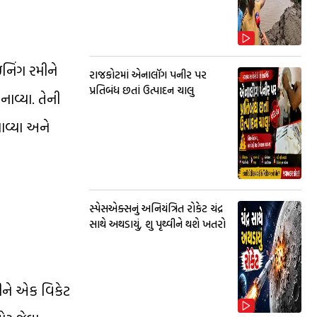
નિંગ રમીને
રાજકોટમાં એનાલૉગ પનીર પર
પ્રતિબંધ છતાં ઉત્પાદન ચાલુ
વ્યા. તેની
ાવ્યા અને
સ્પેસએક્સનું અનિયંત્રિત રોકેટ ચંદ્ર
સાથે અથડાયું, શુ પૃથ્વીને થશે ખતરો
ીને એક વિકેટ