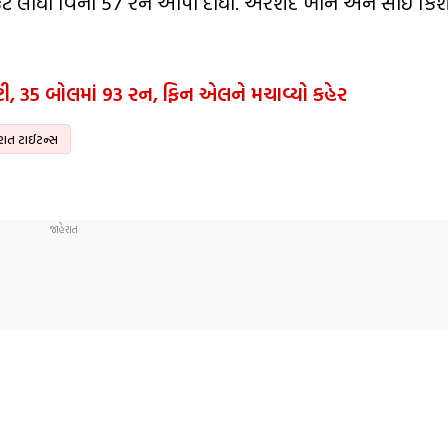
ઈ વિકેટ લીધા વિના 57 રન આપી દીધા. અરશદ ખાન અને સાઈ કિશ
્ટી, 35 બોલમાં 93 રન, ફિન એલને મચાવ્યો કહેર
રાત ટાઈટન્સ