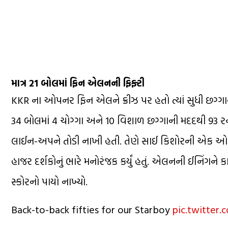
માત્ર 21 બોલમાં ફિન એલનની ફિફ્ટી
KKR ના ઓપનર ફિન એલને ક્રીઝ પર હતો ત્યાં સુધી છગ્ગા
34 બોલમાં 4 ચોગ્ગા અને 10 વિશાળ છગ્ગાની મદદથી 93 રન બ
લાઈન-અપને તોડી નાખી હતી. તેણે સાઈ કિશોરની એક ઓવ
હાજર દર્શકોનું ભારે મનોરંજક કર્યું હતું. એલનની ઈનિં
સ્કોરનો પાયો નાખ્યો.
Back-to-back fifties for our Starboy
pic.twitter.