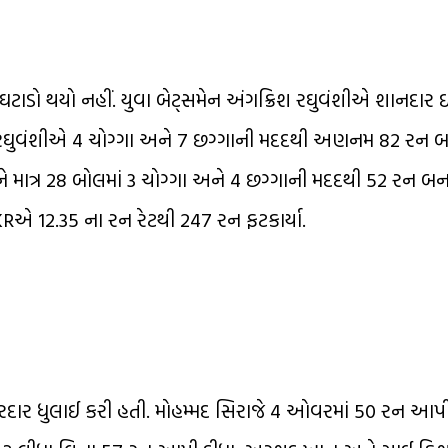
ો થયો નહીં. યુવા બેટ્સમેન અંગક્રિશ રઘુવંશીએ શાનદાર ઇ
રઘુવંશીએ 4 ચોગ્ગા અને 7 છગ્ગાની મદદથી અણનમ 82 રન બના
રીને માત્ર 28 બોલમાં 3 ચોગ્ગા અને 4 છગ્ગાની મદદથી 52 રન બન
Rએ 12.35 ના રન રેટથી 247 રન ફટકાર્યા.
ોરદાર ધુલાઈ કરી હતી. મોહમ્મદ સિરાજે 4 ઓવરમાં 50 રન આપ