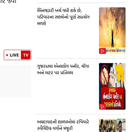
ોર જેવા
બિનજરૂરી ખર્ચ વધી શકે છે,
પરિવારના સભ્યોનો પૂર્ણ સહયોગ
મળશે
LIVE
TV
ગુજરાતમાં એનાલોગ પનીર, ચીઝ
અને બટર પર પ્રતિબંધ
અમદાવાદની શાળાઓમાં રવિવારે
સ્વૈચ્છિક વર્ગોને મંજૂરી