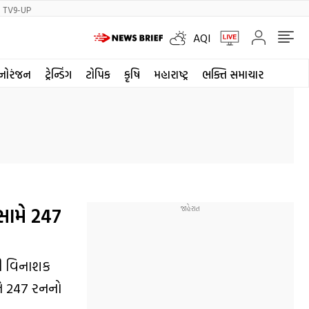
TV9-UP
AQI
નોરંજન
ટ્રેન્ડિંગ
ટોપિક
કૃષિ
મહારાષ્ટ્ર
ભક્તિ સમાચાર
સામે 247
ની વિનાશક
ને 247 રનનો