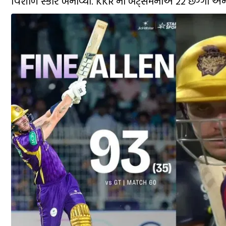
વિશાળ સ્કોર બનાવ્યો. KKR ના બેટ્સમેનોએ 22 છગ્ગા અને 