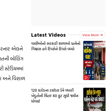
Latest Videos
View More
વાલીઓનો સરકારી શાળાઓ પ્રત્યેનો
 કરનાર એલને
વિશ્વાસ હવે દિવસેને દિવસે વધ્યો
રાતની બોલિંગ
સ્ટેડિયમમાં
્યા અને વિશાળ
₹120 કરોડના ટાઈડલ ડેમે વધારી
ખેડૂતોની ચિંતા! 40 ફૂટ સુધી જમીન
ધોવાઈ