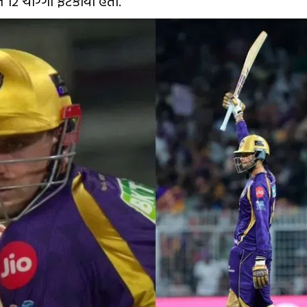
12 ચોગ્ગા ફટકાર્યા હતા.