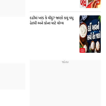
દહીંમાં ખાંડ કે મીઠું? જાણો કયું વધુ
હેલ્ધી અને કોના માટે યોગ્ય