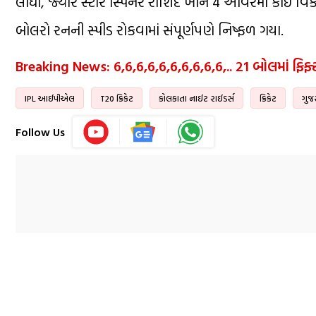
લીધી, જ્યારે સ્ટાર સ્પિનર ​​રાશિદ ખાને 4 ઓવરમાં કો
બોલરો રનની સ્પીડ રોકવામાં સંપૂર્ણપણે નિષ્ફળ ગયા.
Breaking News: 6,6,6,6,6,6,6,6,6,6,.. 21 બોલમાં ફિફ
IPL આઈપીએલ
T20 ક્રિકેટ
કોલકાતા નાઈટ રાઈડર્સ
ક્રિકેટ
ગુજ
Follow Us