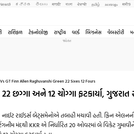
News9
ಕನ್ನಡ
తెలుగు
मराठी
বাংলা
ਪੰਜਾਬੀ
தமிழ்
മലയാളം
मनी9
રી
રાશિફળ
ટેકનોલોજી
રાષ્ટ્રીય
વર્લ્ડ
બિઝનેસ
વેબસ્ટોરી
મ
Vs GT Finn Allen Raghuvanshi Green 22 Sixes 12 Fours
 છગ્ગા અને 12 ચોગ્ગા ફટકાર્યા, ગુજરાત 
કાતા નાઈટ રાઈડર્સ બેટ્સમેનોએ તબાહી મચાવી હતી. ફિન એલન
ેટિંગનીમ મંદથી KKR એ નિર્ધારિત 20 ઓવરમાં બે વિકેટ ગુમાવી