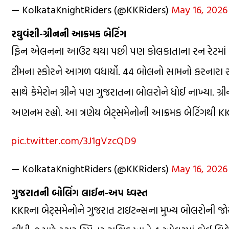
— KolkataKnightRiders (@KKRiders)
May 16, 2026
રઘુવંશી-ગ્રીનની આક્રમક બેટિંગ
ફિન એલનના આઉટ થયા પછી પણ કોલકાતાના રન રેટમાં ઘટાડ
ટીમના સ્કોરને આગળ વધાર્યો. 44 બોલનો સામનો કરનારા 
સાથે કેમેરોન ગ્રીને પણ ગુજરાતના બોલરોને ધોઈ નાખ્યા. ગ્
અણનમ રહ્યો. આ ત્રણેય બેટ્સમેનોની આક્રમક બેટિંગથી KK
pic.twitter.com/3J1gVzcQD9
— KolkataKnightRiders (@KKRiders)
May 16, 2026
ગુજરાતની બોલિંગ લાઈન-અપ ધ્વસ્ત
KKRના બેટ્સમેનોને ગુજરાત ટાઇટન્સના મુખ્ય બોલરોની જ