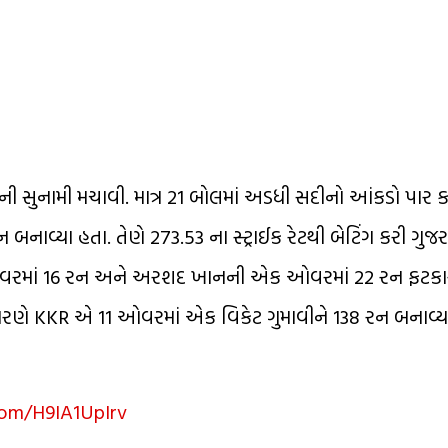
ની સુનામી મચાવી. માત્ર 21 બોલમાં અડધી સદીનો આંકડો પાર
નાવ્યા હતા. તેણે 273.53 ના સ્ટ્રાઈક રેટથી બેટિંગ કરી ગુજ
રમાં 16 રન અને અરશદ ખાનની એક ઓવરમાં 22 રન ફટકારી 
ગને કારણે KKR એ 11 ઓવરમાં એક વિકેટ ગુમાવીને 138 રન બનાવ
com/H9IA1UpIrv