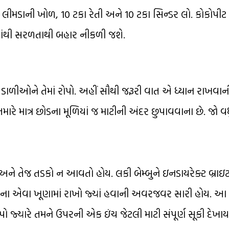
 લીમડાની ખોળ, 10 ટકા રેતી અને 10 ટકા સિન્ડર લો. કોકોપીટ મ
ામાંથી સરળતાથી બહાર નીકળી જશે.
ી ડાળીઓને તેમાં રોપો. અહીં સૌથી જરૂરી વાત એ ધ્યાન રાખવાની
મારે માત્ર છોડના મૂળિયાં જ માટીની અંદર છુપાવવાના છે. જો 
ો અને તેજ તડકો ન આવતો હોય. લકી બેમ્બુને ઇનડાયરેક્ટ બ્રાઇટ
 રૂમના એવા ખૂણામાં રાખો જ્યાં હવાની અવરજવર સારી હોય. આ
જ્યારે તમને ઉપરની એક ઇંચ જેટલી માટી સંપૂર્ણ સૂકી દેખાય. ક