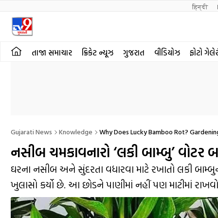
हिन्दी 
તાજા સમાચાર
ક્રિકેટ ન્યૂઝ
ગુજરાત
વીડિયોઝ
ફોટો ગેલે
Gujarati News
Knowledge
Why Does Lucky Bamboo Rot? Gardening 
નસીબ ચમકાવનારો ‘લકી બામ્બુ’ વોટર બાઉ
ઘરના નસીબ અને સુંદરતા વધારવા માટે રખાતો લકી બામ્બુનો 
ખુલાસો કર્યો છે. આ છોડને પાણીમાં નહીં પણ માટીમાં રાખવ