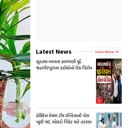
Latest News
View More
સુરતમાં આવાસ ફાળવણી મુદ્દે
જહાંગીરપુરાના રહીશોનો ઉગ્ર વિરોધ
પ્રેક્ટિસ મેચમાં ટીમ ઈન્ડિયાની પોલ
ખૂલી ગઈ, બોલરો વિકેટ માટે તરસ્યા