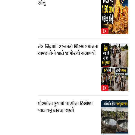
સોનું
તંત્ર નિદ્રામાં! રસ્તાઓ બિસ્માર બનતા
ગ્રામજનોએ જાતે જ મોરચો સંભાળ્યો
મોરબીના કૂવામાં પાણીના હિલોળા
પાછળનું કારણ જાણો