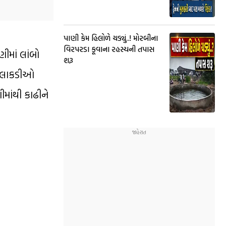
પાણી કેમ હિલોળે ચડ્યું..! મોરબીના
વિરપરડા કૂવાના રહસ્યની તપાસ
ણીમાં લાંબો
શરૂ
ની લાકડીઓ
ીમાંથી કાઢીને