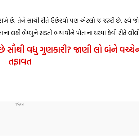
ાખે છે, તેને સાચી રીતે ઉછેરવો પણ એટલો જ જરૂરી છે. હવે જો
ાના લકી બેમ્બુને સડતો બચાવીને પોતાના ઘરમાં કેવી રીતે લીલ
છે સૌથી વધુ ગુણકારી? જાણી લો બંને વચ્
તફાવત