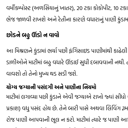
વર્મીકમ્પોસ્ટ (અળસિયાનું ખાતર), 20 ટકા કોકોપીટ, 10 ટકા
ભેજ જાળવી રાખશે અને રેતીના કારણે વધારાનું પાણી કુંડ
છોડને બહુ ઊંડો ન વાવો
આ મિશ્રણને કુંડામાં ભર્યા પછી ફંગિસાઇડ પાણીમાંથી કાઢેલ
ડાળીઓને માટીમાં બહુ વધારે ઊંડાઈ સુધી દબાવવાની નથી. ત
વાવશો તો તેનો મુખ્ય થડ સડી જશે.
યોગ્ય જગ્યાની પસંદગી અને પાણીના નિયમો
માટીમાં લગાવ્યા પછી કુંડાને એવી જગ્યાએ રાખો જ્યાં સીધ
પ્રકાશ) વધુ પસંદ હોય છે. તેને બારી પાસે અથવા લિવિંગ
રોજ પાણી આપવાની ભૂલ ન કરો. માટીમાં ત્યારે જ પાણી આપો 