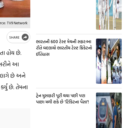
rce: TV9 Network
SHARE
ભારતની 600 ટેસ્ટ મેચની સફર:આ
રીતે બદલાયો ભારતીય ટેસ્ટ ક્રિકેટનો
ા હોય છે.
ઈતિહાસ
ી ભરીને આ
 લાગે છે અને
યું છે. તેમના
ટ્રેન મુસાફરી પૂરી થયા પછી પણ
પાછા મળી શકે છે 'ટિકિટના પૈસા'!