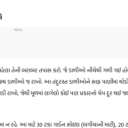
ો
ૌથી પહેલા તેની બરાબર તપાસ કરો. જે ડાળીઓ નીચેથી ગળી ગઈ હ
્વસ્થ ડાળીઓ જ રાખો. આ તંદુરસ્ત ડાળીઓને સાફ પાણીમાં થોડ
ી રાખો, જેથી મૂળમાં લાગેલો કોઈ પણ પ્રકારનો ચેપ દૂર થઈ જા
મા ન રહે. આ માટે 30 ટકા ગાર્ડન સોઇલ (બગીચાની માટી), 20 