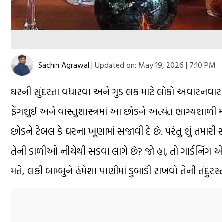
Sachin Agrawal
|
Updated on:
May 19, 2026 | 7:10 PM
ઘરની સુંદરતા વધારવા અને ગુડ લક માટે લોકો અવારનવાર 
ફેંગશુઈ અને વાસ્તુશાસ્ત્રમાં આ છોડને અત્યંત ભાગ્યશા
છોડને ટેબલ કે ઘરના ખૂણામાં સજાવી દે છે. પરંતુ શું તમાર
તેની ડાળીઓ નીચેથી સડવા લાગે છે? જો હા, તો ગાર્ડનિંગ એ
મતે, લકી બામ્બુને હંમેશા પાણીમાં ડુબાડી રાખવો તેની તંદુરસ