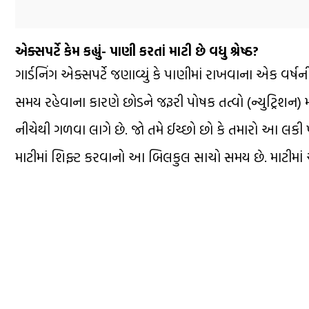
એક્સપર્ટે કેમ કહ્યું- પાણી કરતાં માટી છે વધુ શ્રેષ્ઠ?
ગાર્ડનિંગ એક્સપર્ટે જણાવ્યું કે પાણીમાં રાખવાના એક વર્ષ
સમય રહેવાના કારણે છોડને જરૂરી પોષક તત્વો (ન્યુટ્રિશન
નીચેથી ગળવા લાગે છે. જો તમે ઈચ્છો છો કે તમારો આ લકી પ
માટીમાં શિફ્ટ કરવાનો આ બિલકુલ સાચો સમય છે. માટીમાં આ