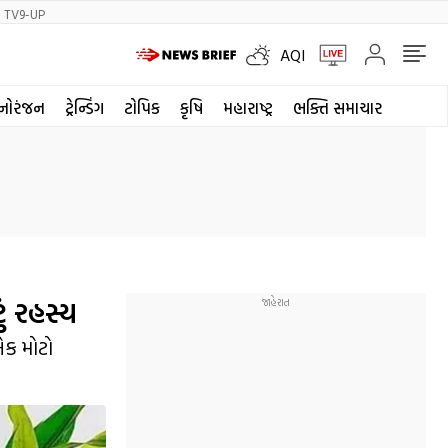
TV9-UP
AQI
નોરંજન
ટ્રેન્ડિંગ
ટોપિક
કૃષિ
મહારાષ્ટ્ર
ભક્તિ સમાચાર
ં રહસ્ય
એક મોટો