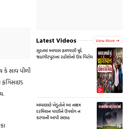
Latest Videos
View More
સુરતમાં આવાસ ફાળવણી મુદ્દે
જહાંગીરપુરાના રહીશોનો ઉગ્ર વિરોધ
ોય કે સાવ પીળી
ો ફંગિસાઇડ
ય.
અંબાલાલે ખેડૂતોને આ નક્ષત્ર
દરમિયાન પાણીને ઉપયોગ ન
કરવાની આપી સલાહ
ટકા