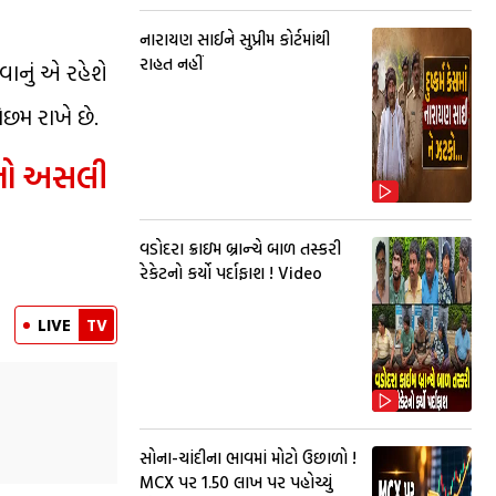
નારાયણ સાઈને સુપ્રીમ કોર્ટમાંથી
રાહત નહીં
વાનું એ રહેશે
ોછમ રાખે છે.
ચેનો અસલી
વડોદરા ક્રાઇમ બ્રાન્ચે બાળ તસ્કરી
રેકેટનો કર્યો પર્દાફાશ ! Video
LIVE
TV
સોના-ચાંદીના ભાવમાં મોટો ઉછાળો !
MCX પર ₹1.50 લાખ પર પહોચ્યું