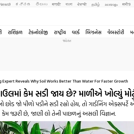
News9
ಕನ್ನಡ
తెలుగు
मराठी
বাংলা
ਪੰਜਾਬੀ
தமிழ்
മലയാളം
मनी9
રી
રાશિફળ
ટેકનોલોજી
રાષ્ટ્રીય
વર્લ્ડ
બિઝનેસ
વેબસ્ટોરી
મ
Expert Reveals Why Soil Works Better Than Water For Faster Growth
લમાં કેમ સડી જાય છે? માળીએ ખોલ્યું મોટુ
છોડ જો પીળો પડીને સડી રહ્યો હોય, તો ગાર્ડનિંગ એક્સપર્ટે 
ો કેમ જરૂરી છે, જાણી લો તેની પાછળનું અસલી વિજ્ઞાન.