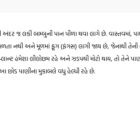
ની અંદર જ લકી બામ્બુની પાન પીળા થવા લાગે છે. વાસ્તવમાં, પા
) મળતા નથી અને મૂળમાં ફૂગ (ફંગસ) લાગી જાય છે, જેનાથી તે
્લાન્ટ હંમેશા લીલોછમ રહે અને ઝડપથી મોટો થાય, તો તેને પાણ
 છોડ પાણીના મુકાબલે વધુ હેલ્ધી રહે છે.