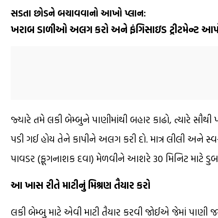
સડતા છોડને બચાવવાનો આખો પ્લાન:
ખરાબ ડાળીઓ અલગ કરો અને ફંગિસાઇડ ટ્રીટમેન્ટ આપ
જ્યારે તમે લકી બેમ્બુને પાણીમાંથી બહાર કાઢો, ત્યારે સ
પડી ગઈ હોય તેને કાપીને અલગ કરી દો. માત્ર લીલી અને સ
પાવડર (ફૂગનાશક દવા) મેળવીને આશરે 30 મિનિટ માટે ડુબાડ
આ ખાસ રીતે માટીનું મિશ્રણ તૈયાર કરો
લકી બેમ્બુ માટે એવી માટી તૈયાર કરવી જોઈએ જેમાં પાણી જ