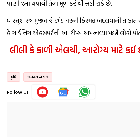
પાણી જમા થવાથી તેના મૂળ ફરીથી સડી શકે છે.
વાસ્તુશાસ્ત્ર મુજબ જે છોડ ઘરની કિસ્મત બદલવાની તાકાત ર
કે ગાર્ડનિંગ એક્સપર્ટની આ ટીપ્સ અપનાવ્યા પછી લોકો પોત
લીલી કે કાળી એલચી, આરોગ્ય માટે કઈ 
કૃષિ
જનરલ નોલેજ
Follow Us