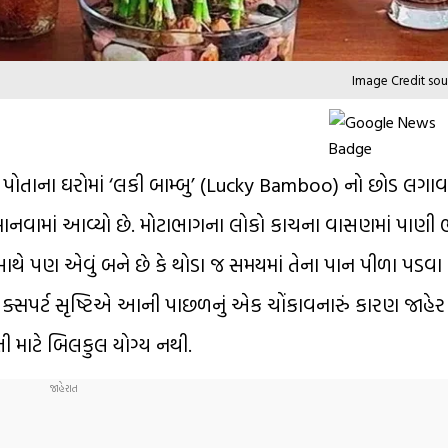
Image Credit sou
પોતાના ઘરોમાં ‘લકી બામ્બુ’ (Lucky Bamboo) નો છોડ લગાવત
ળી માનવામાં આવ્યો છે. મોટાભાગના લોકો કાચના વાસણમાં પાણ
ી સાથે પણ એવું બને છે કે થોડા જ સમયમાં તેના પાન પીળા પડવા
ક્સપર્ટ સૃષ્ટિએ આની પાછળનું એક ચોંકાવનારું કારણ જાહેર કર્
્તી માટે બિલકુલ યોગ્ય નથી.