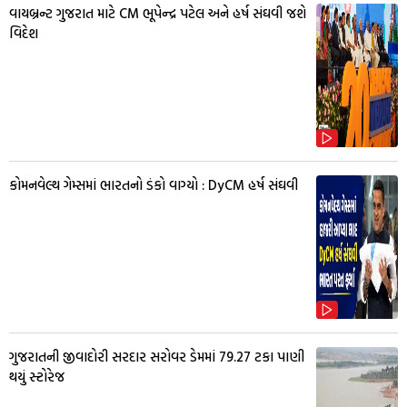
વાયબ્રન્ટ ગુજરાત માટે CM ભૂપેન્દ્ર પટેલ અને હર્ષ સંઘવી જશે
વિદેશ
કોમનવેલ્થ ગેમ્સમાં ભારતનો ડંકો વાગ્યો : DyCM હર્ષ સંઘવી
ગુજરાતની જીવાદોરી સરદાર સરોવર ડેમમાં 79.27 ટકા પાણી
થયું સ્ટોરેજ