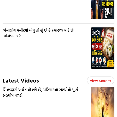
એનાલોગ પનીરમાં એવુ તો શું છે કે સ્વાસ્થ્ય માટે છે
હાનિકારક ?
Latest Videos
View More
બિનજરૂરી ખર્ચ વધી શકે છે, પરિવારના સભ્યોનો પૂર્ણ
સહયોગ મળશે