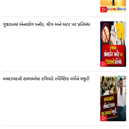
ગુજરાતમાં એનાલોગ પનીર, ચીઝ અને બટર પર પ્રતિબંધ
અમદાવાદની શાળાઓમાં રવિવારે સ્વૈચ્છિક વર્ગોને મંજૂરી