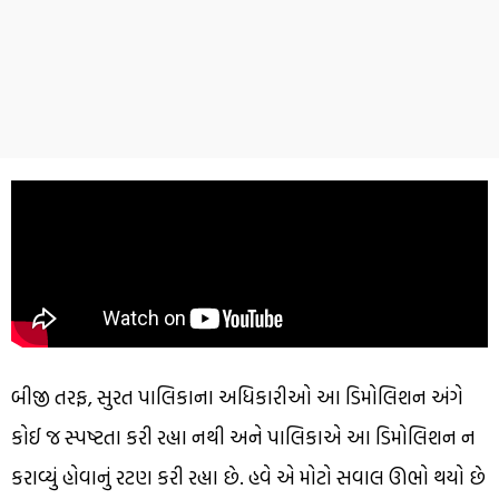
બીજી તરફ, સુરત પાલિકાના અધિકારીઓ આ ડિમોલિશન અંગે
કોઈ જ સ્પષ્ટતા કરી રહ્યા નથી અને પાલિકાએ આ ડિમોલિશન ન
કરાવ્યું હોવાનું રટણ કરી રહ્યા છે. હવે એ મોટો સવાલ ઊભો થયો છે