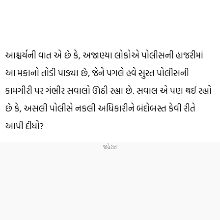
આશ્ચર્યની વાત એ છે કે, અજાણ્યા લોકોએ પોલીસની હાજરીમાં
આ મકાનો તોડી પાડ્યા છે, જેને પગલે હવે સુરત પોલીસની
કામગીરી પર ગંભીર સવાલો ઊઠી રહ્યા છે. સવાલ એ પણ થઈ રહ્યો
છે કે, અસલી પોલીસે નકલી અધિકારીને બંદોબસ્ત કેવી રીતે
આપી દીધો?