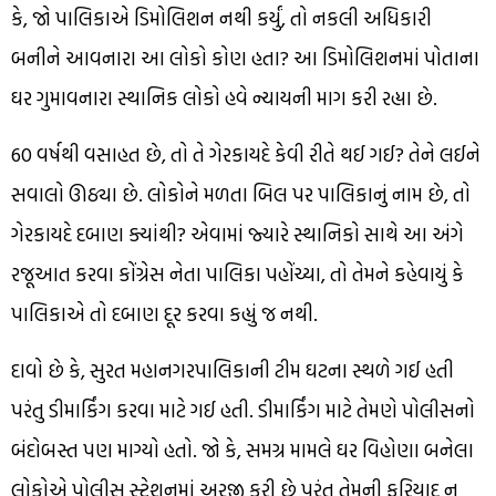
કે, જો પાલિકાએ ડિમોલિશન નથી કર્યું, તો નકલી અધિકારી
બનીને આવનારા આ લોકો કોણ હતા? આ ડિમોલિશનમાં પોતાના
ઘર ગુમાવનારા સ્થાનિક લોકો હવે ન્યાયની માગ કરી રહ્યા છે.
60 વર્ષથી વસાહત છે, તો તે ગેરકાયદે કેવી રીતે થઈ ગઈ? તેને લઈને
સવાલો ઊઠ્યા છે. લોકોને મળતા બિલ પર પાલિકાનું નામ છે, તો
ગેરકાયદે દબાણ ક્યાંથી? એવામાં જ્યારે સ્થાનિકો સાથે આ અંગે
રજૂઆત કરવા કોંગ્રેસ નેતા પાલિકા પહોંચ્યા, તો તેમને કહેવાયું કે
પાલિકાએ તો દબાણ દૂર કરવા કહ્યું જ નથી.
દાવો છે કે, સુરત મહાનગરપાલિકાની ટીમ ઘટના સ્થળે ગઈ હતી
પરંતુ ડીમાર્કિંગ કરવા માટે ગઈ હતી. ડીમાર્કિંગ માટે તેમણે પોલીસનો
બંદોબસ્ત પણ માગ્યો હતો. જો કે, સમગ્ર મામલે ઘર વિહોણા બનેલા
લોકોએ પોલીસ સ્ટેશનમાં અરજી કરી છે પરંતુ તેમની ફરિયાદ ન