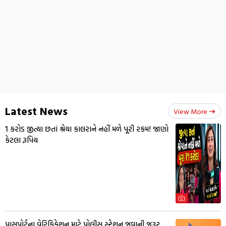
Latest News
View More
₹1 કરોડ જીત્યા છતાં શ્રેયા કાલરાને નહીં મળે પૂરી રકમ! જાણો
કેટલા રૂપિય
પાસપોર્ટના વેરિફિકેશન માટે પોલીસ સ્ટેશન જવાની જરૂર