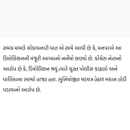
સમગ્ર મામલે ચોંકાવનારી વાત એ સામે આવી છે કે, મનપાએ આ
ડિમોલિશનની મંજૂરી આપ્યાનો નનૈયો ભણ્યો છે. કોંગ્રેસ નેતાનો
આરોપ છે કે, ડિમોલિશન થયું ત્યારે ચુસ્ત પોલીસ કાફલો અને
પાલિકાના સભ્યો હાજર હતા. સુનિયોજીત ષડયંત્ર હેઠળ મકાન તોડી
પડાયાનો આરોપ છે.