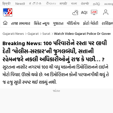
हिन्दी 
News9
ಕನ್ನಡ
తెలుగు
मराठी
বাংলা
ਪੰਜਾਬੀ
தமிழ்
മലയാ
AQI
તાજા સમાચાર
ક્રિકેટ ન્યૂઝ
ગુજરાત
વીડિયોઝ
ફોટો ગેલેરી
રાશિફ
Gujarati News
Gujarat
Surat
Watch Video Gujarat Police Or Gover
Breaking News: 100 પરિવારોને રસ્તા પર લાવી
દેતી ‘પોલીસ-સરકાર’ની જુગલબંધી, સત્તાની
રહેમનજરે નકલી અધિકારીઓનું રાજ કે પછી… ?
સુરતના નાસીર નગરમાં 100 થી વધુ મકાનોના ડિમોલિશનને લઈને
મોટો વિવાદ ઊભો થયો છે. આ ડિમોલિશન કોની પરવાનગીથી થયું તે
જ હજુ સુધી સ્પષ્ટ થઈ શક્યું નથી.