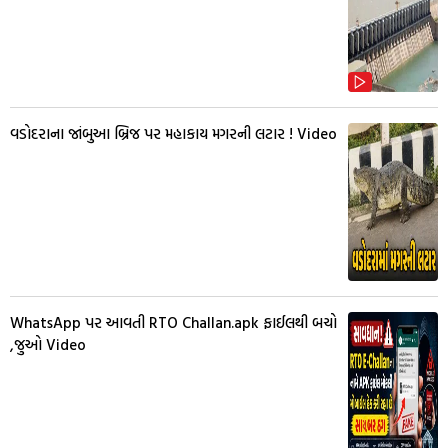
વડોદરાના જાંબુઆ બ્રિજ પર મહાકાય મગરની લટાર ! Video
WhatsApp પર આવતી RTO Challan.apk ફાઈલથી બચો
,જુઓ Video