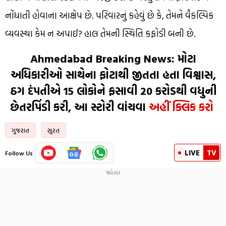
નોંધાતી હોવાના આક્ષેપ છે. પરિવારનું કહેવું છે કે, તેમને વૈકલ્પિક
વ્યવસ્થા કેમ ન અપાઈ? હાલ તેમની સ્થિતિ કફોડી બની છે.
Ahmedabad Breaking News: મોટા
અધિકારીઓ સાથેના ફોટાથી જીતતા હતા વિશ્વાસ,
ઠગ દંપતીએ 15 લોકોને ફસાવી ₹20 કરોડથી વધુની
છેતરપિંડી કરી, આ સ્ટોરી વાંચવા
અહીં ક્લિક કરો
ગુજરાત
સુરત
LIVE
TV
Follow Us