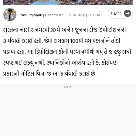
SHARE
Ravi Prajapati
|
Updated on:
Jun 06, 2026 | 5:04 PM
સુરતના નાસીર નગરમાં 30 મે અને 1 જૂનના રોજ ડિમોલિશનની
કાર્યવાહી કરાઈ હતી, જેમાં લગભગ 100થી વધુ મકાનોને તોડી
પડાયા હતા. આ ડિમોલિશન કોની પરવાનગીથી થયું તે જ હજુ સુધી
સ્પષ્ટ થઈ શક્યું નથી. સ્થાનિકોનો આક્ષેપ હતો કે, કોઈપણ
પ્રકારની નોટિસ વિના જ આ કાર્યવાહી કરાઈ છે.