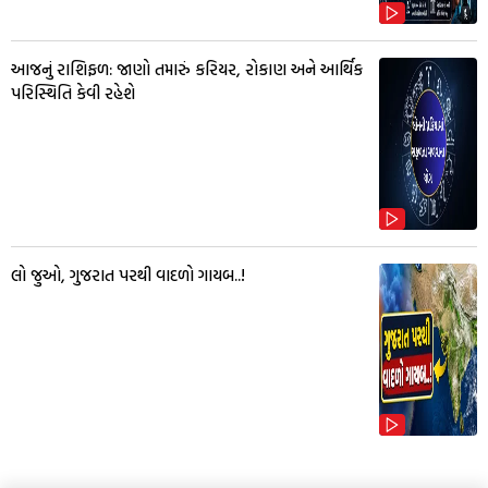
આજનું રાશિફળ: જાણો તમારું કરિયર, રોકાણ અને આર્થિક
પરિસ્થિતિ કેવી રહેશે
લો જુઓ, ગુજરાત પરથી વાદળો ગાયબ..!