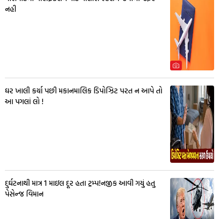
નહી
ઘર ખાલી કર્યા પછી મકાનમાલિક ડિપોઝિટ પરત ન આપે તો
આ પગલાં લો !
દુર્ઘટનાથી માત્ર 1 માઇલ દૂર હતા ટ્રમ્પ!નજીક આવી ગયું હતુ
પેસેન્જ વિમાન