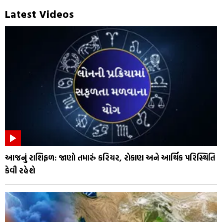
Latest Videos
આજનું રાશિફળ: જાણો તમારું કરિયર, રોકાણ અને આર્થિક પરિસ્થિતિ
કેવી રહેશે