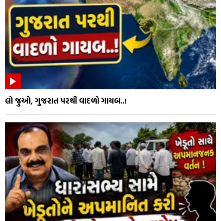
લો જુઓ, ગુજરાત પરથી વાદળો ગાયબ..!