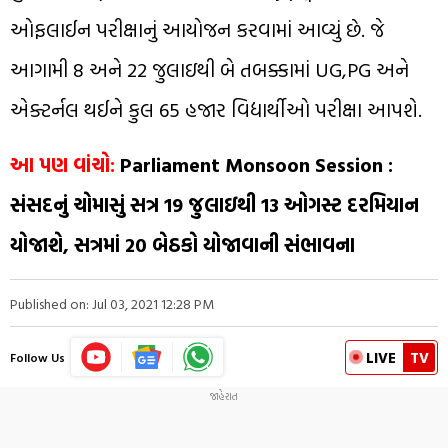
ઓફલાઈન પરીક્ષાનું આયોજન કરવામાં આવ્યું છે. જે
આગામી 8 અને 22 જુલાઇથી બે તબક્કામાં UG,PG અને
એક્ટર્નલ થઈને કુલ 65 હજાર વિદ્યાર્થીઓ પરીક્ષા આપશે.
આ પણ વાંચો:
Parliament Monsoon Session :
સંસદનું ચોમાસું સત્ર 19 જુલાઇથી 13 ઓગસ્ટ દરમિયાન
યોજાશે, સત્રમાં 20 બેઠકો યોજાવાની સંભાવના
Published on: Jul 03, 2021 12:28 PM
LIVE
TV
Follow Us