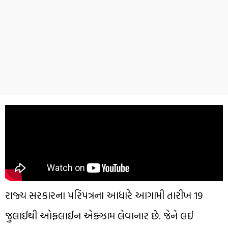
રાજ્ય સરકારના પરિપત્રના આધારે આગામી તારીખ 19
જુલાઈથી ઓફલાઈન એક્ઝામ લેવાનાર છે. જેને લઈ