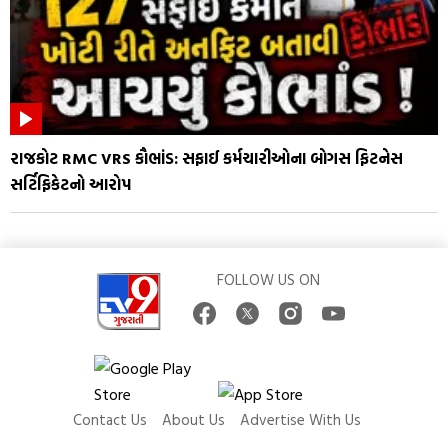
રાજકોટ RMC VRS કૌભાંડ: સફાઈ કર્મચારીઓના બોગસ ફિટનેસ
સર્ટિફિકેટનો આરોપ
FOLLOW US ON
Contact Us
About Us
Advertise With Us