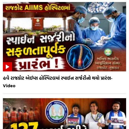
હવે રાજકોટ એઈમ્સ હોસ્પિટલમાં સ્પાઈન સર્જરીનો થયો પ્રારંભ-
Video