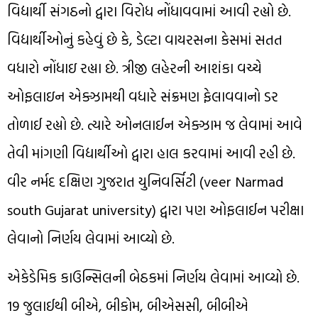
વિદ્યાર્થી સંગઠનો દ્વારા વિરોધ નોંધાવવામાં આવી રહ્યો છે.
વિદ્યાર્થીઓનું કહેવું છે કે, ડેલ્ટા વાયરસના કેસમાં સતત
વધારો નોંધાઇ રહ્યા છે. ત્રીજી લહેરની આશંકા વચ્ચે
ઓફલાઇન એક્ઝામથી વધારે સંક્રમણ ફેલાવવાનો ડર
તોળાઈ રહ્યો છે. ત્યારે ઓનલાઈન એક્ઝામ જ લેવામાં આવે
તેવી માંગણી વિદ્યાર્થીઓ દ્વારા હાલ કરવામાં આવી રહી છે.
વીર નર્મદ દક્ષિણ ગુજરાત યુનિવર્સિટી (veer Narmad
south Gujarat university) દ્વારા પણ ઓફલાઈન પરીક્ષા
લેવાનો નિર્ણય લેવામાં આવ્યો છે.
એકેડેમિક કાઉન્સિલની બેઠકમાં નિર્ણય લેવામાં આવ્યો છે.
19 જુલાઈથી બીએ, બીકોમ, બીએસસી, બીબીએ