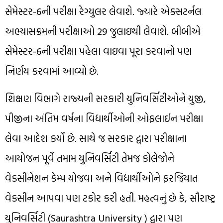
સેમેસ્ટર-6ની પરીક્ષા રેગ્યુલર લેવાશે. જ્યારે એક્સટર્નલ
અભ્યાસક્રમની પરીક્ષાઓ 29 જુલાઇથી લેવાશે. બીબીએ
સેમેસ્ટર-6ની પરીક્ષા પહેલા વાઇવા પૂરા કરવાનો પણ
નિર્ણય કરવામાં આવ્યો છે.
શિક્ષણ વિભાગે રાજ્યની સરકારી યુનિવર્સિટીઓને યુજી,
પીજીના અંતિમ વર્ષના વિદ્યાર્થીઓની ઓફલાઈન પરીક્ષા
લેવા આદેશ કર્યો છે. સાથે જ સરકાર દ્વારા પરીક્ષાના
આયોજન પૂર્વે તમામ યુનિવર્સિટી તેમજ કોલેજોને
વેક્સીનેશન કેમ્પ યોજવા અને વિદ્યાર્થીઓને ફરજિયાત
વેક્સીન આપવા પણ ટકોર કરી હતી. મહત્વનું છે કે, સૌરાષ્ટ્ર
યુનિવર્સિટી (Saurashtra University ) દ્વારા પણ