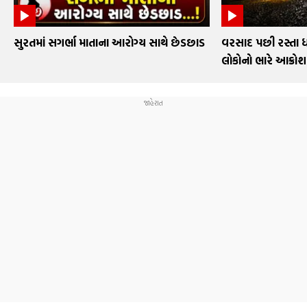
સુરતમાં સગર્ભા માતાના આરોગ્ય સાથે છેડછાડ
વરસાદ પછી રસ્તા ધ
લોકોનો ભારે આક્રોશ