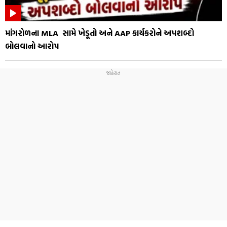
માંગરોળના MLA સામે ખેડૂતો અને AAP કાર્યકરોને અપશબ્દો
બોલવાનો આરોપ