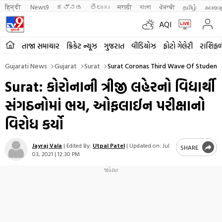
हिन्दी 
News9
ಕನ್ನಡ
తెలుగు
मराठी
বাংলা
ਪੰਜਾਬੀ
தமிழ்
മലയാ
AQI
તાજા સમાચાર
ક્રિકેટ ન્યૂઝ
ગુજરાત
વીડિયોઝ
ફોટો ગેલેરી
રાશિફ
Gujarati News
Gujarat
Surat
Surat Coronas Third Wave Of Student 
Surat: કોરોનાની ત્રીજી લહેરનો વિદ્યાર્થી
સંગઠનોમાં ભય, ઓફલાઈન પરીક્ષાનો
વિરોધ કર્યો
Jayraj Vala
|
Edited By:
Utpal Patel
|
Updated on:
Jul
SHARE
03, 2021 | 12:30 PM