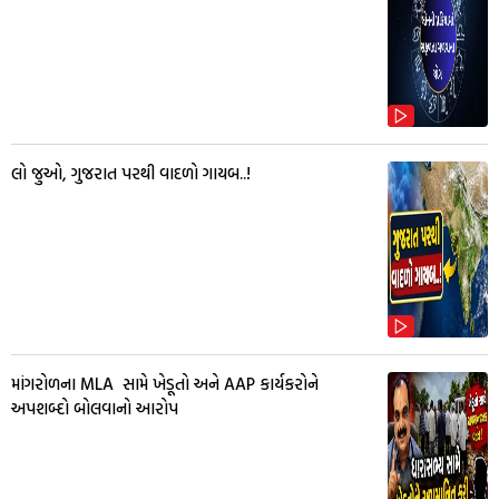
લો જુઓ, ગુજરાત પરથી વાદળો ગાયબ..!
માંગરોળના MLA સામે ખેડૂતો અને AAP કાર્યકરોને
અપશબ્દો બોલવાનો આરોપ