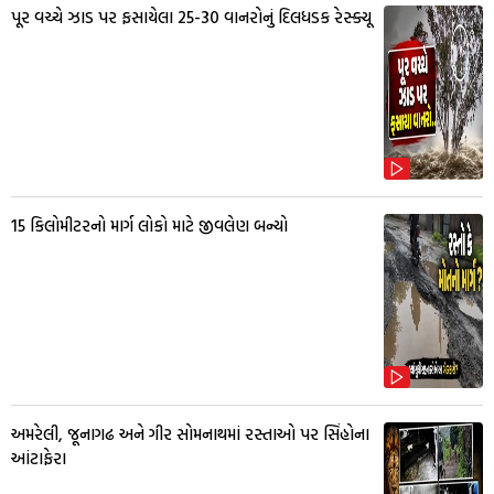
પૂર વચ્ચે ઝાડ પર ફસાયેલા 25-30 વાનરોનું દિલધડક રેસ્ક્યૂ
15 કિલોમીટરનો માર્ગ લોકો માટે જીવલેણ બન્યો
અમરેલી, જૂનાગઢ અને ગીર સોમનાથમાં રસ્તાઓ પર સિંહોના
આંટાફેરા