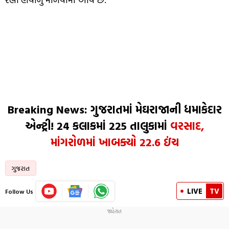
Breaking News: ગુજરાતમાં મેઘરાજાની ધમાકેદાર
એન્ટ્રી! 24 કલાકમાં 225 તાલુકામાં
વરસાદ,
માંગરોળમાં ખાબક્યો 22.6 ઇંચ
ગુજરાત
LIVE
TV
Follow Us