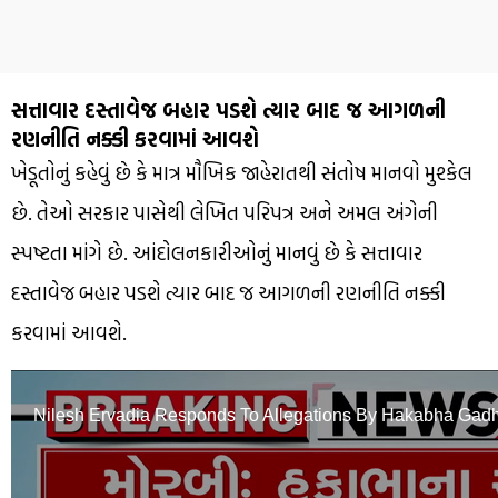
સત્તાવાર દસ્તાવેજ બહાર પડશે ત્યાર બાદ જ આગળની
રણનીતિ નક્કી કરવામાં આવશે
ખેડૂતોનું કહેવું છે કે માત્ર મૌખિક જાહેરાતથી સંતોષ માનવો મુશ્કેલ
છે. તેઓ સરકાર પાસેથી લેખિત પરિપત્ર અને અમલ અંગેની
સ્પષ્ટતા માંગે છે. આંદોલનકારીઓનું માનવું છે કે સત્તાવાર
દસ્તાવેજ બહાર પડશે ત્યાર બાદ જ આગળની રણનીતિ નક્કી
કરવામાં આવશે.
0
seconds
of
Nilesh Ervadia Responds To Allegations By Hakabha Gadh
2
minutes,
38
seconds