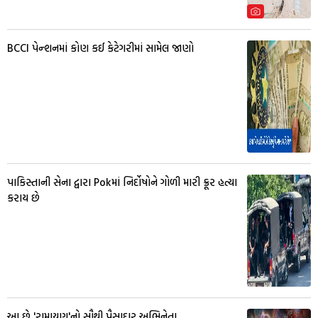
BCCI પેન્શનમાં કોણ કઈ કેટેગરીમાં સામેલ જાણો
પાકિસ્તાની સેના દ્વારા Pokમાં નિર્દોષોને ગોળી મારી ક્રૂર હત્યા
કરાય છે
આ છે 'રામાયણ'નો સૌથી પૈસાદાર અભિનેતા