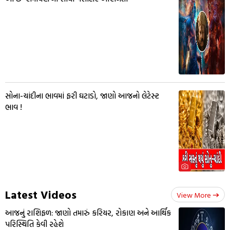
સોના-ચાંદીના ભાવમાં ફરી ઘટાડો, જાણો આજનો લેટેસ્ટ
ભાવ !
Latest Videos
View More
આજનું રાશિફળ: જાણો તમારું કરિયર, રોકાણ અને આર્થિક
પરિસ્થિતિ કેવી રહેશે