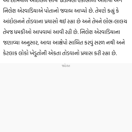
આ દરમિયાન આંદોલન સાથે જોડાયેલા હકાભાના આરોપો અંગે
નિલેશ એરવાડિયાએ પોતાનો જવાબ આપ્યો છે. તેમણે કહ્યું કે
આંદોલનને તોડવાના પ્રયાસો થઈ રહ્યા છે અને તેમને લોભ-લાલચ
તેમજ ધમકીઓ આપવામાં આવી રહી છે. નિલેશ એરવાડિયાના
જણાવ્યા અનુસાર, આવા આક્ષેપો સાબિત કરવું સરળ નથી અને
કેટલાક લોકો ખેડૂતોની એકતા તોડવાનો પ્રયાસ કરી રહ્યા છે.