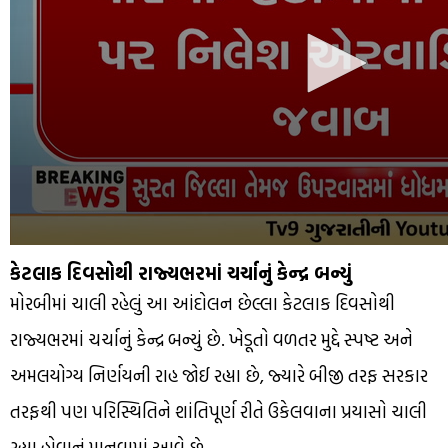
કેટલાક દિવસોથી રાજ્યભરમાં ચર્ચાનું કેન્દ્ર બન્યું
મોરબીમાં ચાલી રહેલું આ આંદોલન છેલ્લા કેટલાક દિવસોથી
રાજ્યભરમાં ચર્ચાનું કેન્દ્ર બન્યું છે. ખેડૂતો વળતર મુદ્દે સ્પષ્ટ અને
અમલયોગ્ય નિર્ણયની રાહ જોઈ રહ્યા છે, જ્યારે બીજી તરફ સરકાર
તરફથી પણ પરિસ્થિતિને શાંતિપૂર્ણ રીતે ઉકેલવાના પ્રયાસો ચાલી
રહ્યા હોવાનું માનવામાં આવે છે.