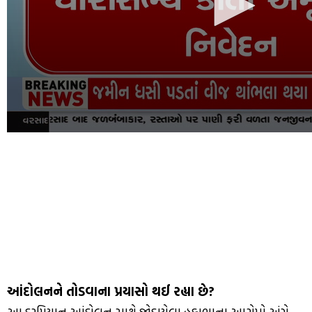
આંદોલનને તોડવાના પ્રયાસો થઈ રહ્યા છે?