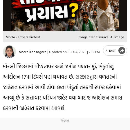
Morbi Farmers Protest
Image Credit source: AI Image
SHARE
Meera Kansagara
|
Updated on:
Jul 04, 2026 | 2:13 PM
મોરબી જિલ્લામાં વીજ ટાવર અને જમીન વળતર મુદ્દે ખેડૂતોનું
આંદોલન 17મા દિવસે પણ યથાવત છે. સરકાર દ્વારા વળતરની
જાહેરાત કરવામાં આવી હોવા છતાં ખેડૂતો તરફથી સ્પષ્ટ કહેવામાં
આવ્યું છે કે સત્તાવાર પરિપત્ર જાહેર થયા બાદ જ આંદોલન સમાપ્ત
કરવાની જાહેરાત કરવામાં આવશે.