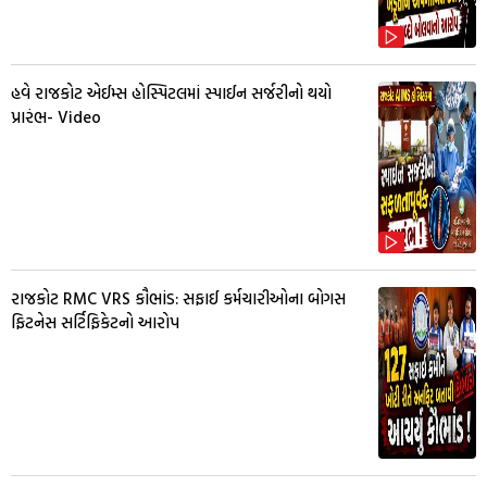
હવે રાજકોટ એઈમ્સ હોસ્પિટલમાં સ્પાઈન સર્જરીનો થયો
પ્રારંભ- Video
રાજકોટ RMC VRS કૌભાંડ: સફાઈ કર્મચારીઓના બોગસ
ફિટનેસ સર્ટિફિકેટનો આરોપ