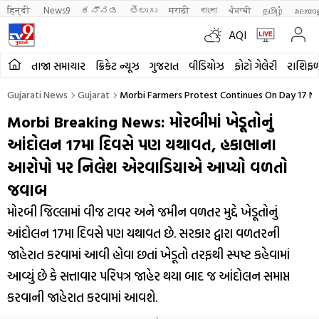
हिन्दी 
News9
ಕನ್ನಡ
తెలుగు
मराठी
বাংলা
ਪੰਜਾਬੀ
தமிழ்
മലയാ
AQI
તાજા સમાચાર
ક્રિકેટ ન્યૂઝ
ગુજરાત
વીડિયોઝ
ફોટો ગેલેરી
રાશિફ
Gujarati News
Gujarat
Morbi Farmers Protest Continues On Day 17 N
Morbi Breaking News: મોરબીમાં ખેડૂતોનું
આંદોલન 17મા દિવસે પણ યથાવત, હકાભાના
આરોપો પર નિલેશ એરવાડિયાએ આપ્યો વળતો
જવાબ
મોરબી જિલ્લામાં વીજ ટાવર અને જમીન વળતર મુદ્દે ખેડૂતોનું
આંદોલન 17મા દિવસે પણ યથાવત છે. સરકાર દ્વારા વળતરની
જાહેરાત કરવામાં આવી હોવા છતાં ખેડૂતો તરફથી સ્પષ્ટ કહેવામાં
આવ્યું છે કે સત્તાવાર પરિપત્ર જાહેર થયા બાદ જ આંદોલન સમાપ્ત
કરવાની જાહેરાત કરવામાં આવશે.