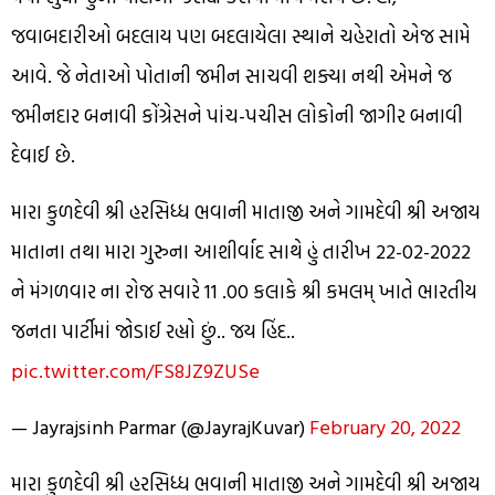
જવાબદારીઓ બદલાય પણ બદલાયેલા સ્થાને ચહેરાતો એજ સામે
આવે. જે નેતાઓ પોતાની જમીન સાચવી શક્યા નથી એમને જ
જમીનદાર બનાવી કોંગ્રેસને પાંચ-પચીસ લોકોની જાગીર બનાવી
દેવાઈ છે.
મારા કુળદેવી શ્રી હરસિધ્ધ ભવાની માતાજી અને ગામદેવી શ્રી અજાય
માતાના તથા મારા ગુરુના આશીર્વાદ સાથે હું તારીખ 22-02-2022
ને મંગળવાર ના રોજ સવારે 11 .00 કલાકે શ્રી કમલમ્ ખાતે ભારતીય
જનતા પાર્ટીમાં જોડાઈ રહ્યો છું.. જય હિંદ..
pic.twitter.com/FS8JZ9ZUSe
— Jayrajsinh Parmar (@JayrajKuvar)
February 20, 2022
મારા કુળદેવી શ્રી હરસિધ્ધ ભવાની માતાજી અને ગામદેવી શ્રી અજાય