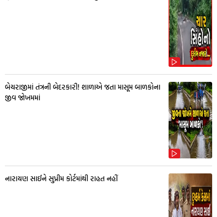
બેચરાજીમાં તંત્રની બેદરકારી! શાળાએ જતા માસૂમ બાળકોના
જીવ જોખમમાં
નારાયણ સાઈને સુપ્રીમ કોર્ટમાંથી રાહત નહીં