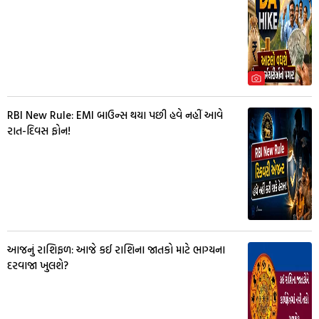
RBI New Rule: EMI બાઉન્સ થયા પછી હવે નહીં આવે
રાત-દિવસ ફોન!
આજનું રાશિફળ: આજે કઈ રાશિના જાતકો માટે ભાગ્યના
દરવાજા ખુલશે?