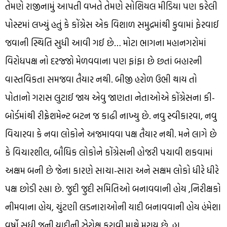
તેમણે રાજીનામું આપતી વખતે તેમણે સોશિયલ મીડિયા પણ કરેલી
પોસ્ટમાં લખ્યું હતું કે કોંગ્રેસ એક વિશાળ સમુદ્રમાંથી કુવામાં ફેરવાઈ
જવાની સ્થિતિ સુધી આવી ગઈ છે… મોટા ભાગના મહાનગરોમાં
વિરોધપક્ષ નો દરજ્જો મેળવવાના પણ ફાંફા છે છતાં બહારની
વાસ્તવિકતા સમજવા તૈયાર નથી. બીજી હરોળ ઉભી થાય તો
પોતાનો ગરાસ લુટાઈ જાય એવુ જાણતા નેતાઓએ કોંગ્રેસના કી-
બોર્ડમાંથી રીફ્રેશમેન્ટ બટન જ કાઢી નાખ્યુ છે. નવુ સ્વીકારવા, નવુ
વિચારવા કે નવા લોકોને અજમાવવા પક્ષ તૈયાર નથી. મને લાગે છે
કે વિચારશીલ, બૌધિક લોકોને કોંગ્રેસની હોજરી પચાવી શકવામાં
અક્ષમ બની છે જેના કારણે સાચા-સારા અને સક્ષમ લોકો ધીરે ધીરે
પક્ષ છોડી રહ્યા છે. જુદી જુદી સમિતિઓ બનાવવાની હોય ,નિરીક્ષકો
નીમવાના હોય, ચુંટણી લડનારાઓની યાદી બનાવવાની હોય હંમેશા
વર્ષો સુધી જુની યાદીની ઝેરોક્ષ કરાવી માથે મરાય છે. હા,