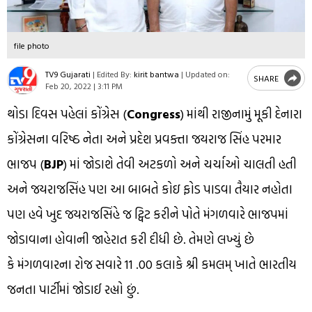
file photo
TV9 Gujarati
|
Edited By:
kirit bantwa
|
Updated on:
SHARE
Feb 20, 2022 | 3:11 PM
થોડા દિવસ પહેલાં કોંગ્રેસ (
Congress
) માંથી રાજીનામું મૂકી દેનારા
કોંગ્રેસના વરિષ્ઠ નેતા અને પ્રદેશ પ્રવક્તા જયરાજ સિંહ પરમાર
ભાજપ (
BJP
) માં જોડાશે તેવી અટકળો અને ચર્ચાઓ ચાલતી હતી
અને જયરાજસિંહ પણ આ બાબતે કોઇ ફોડ પાડવા તૈયાર નહોતા
પણ હવે ખુદ જયરાજસિંહે જ ટ્વિટ કરીને પોતે મંગળવારે ભાજપમાં
જોડાવાના હોવાની જાહેરાત કરી દીધી છે. તેમણે લખ્યું છે
કે મંગળવારના રોજ સવારે 11 .00 કલાકે શ્રી કમલમ્ ખાતે ભારતીય
જનતા પાર્ટીમાં જોડાઈ રહ્યો છું.