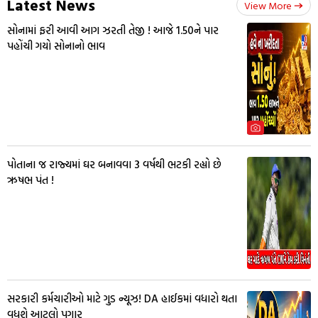
Latest News
View More
સોનામાં ફરી આવી આગ ઝરતી તેજી ! આજે 1.50ને પાર
પહોંચી ગયો સોનાનો ભાવ
પોતાના જ રાજ્યમાં ઘર બનાવવા 3 વર્ષથી ભટકી રહ્યો છે
ઋષભ પંત !
સરકારી કર્મચારીઓ માટે ગુડ ન્યૂઝ! DA હાઈકમાં વધારો થતા
વધશે આટલો પગાર