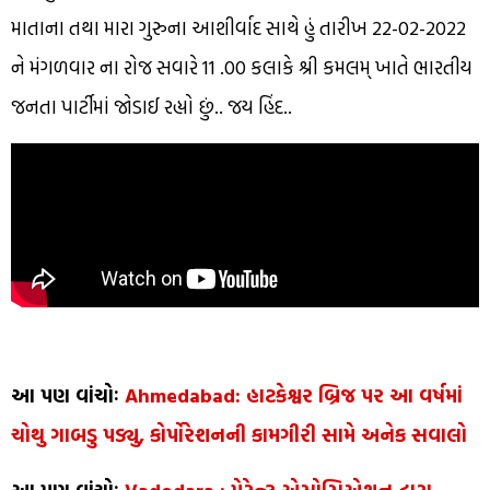
માતાના તથા મારા ગુરુના આશીર્વાદ સાથે હું તારીખ 22-02-2022
ને મંગળવાર ના રોજ સવારે 11 .00 કલાકે શ્રી કમલમ્ ખાતે ભારતીય
જનતા પાર્ટીમાં જોડાઈ રહ્યો છું.. જય હિંદ..
આ પણ વાંચોઃ
Ahmedabad: હાટકેશ્વર બ્રિજ પર આ વર્ષમાં
ચોથુ ગાબડુ પડ્યુ, કોર્પોરેશનની કામગીરી સામે અનેક સવાલો