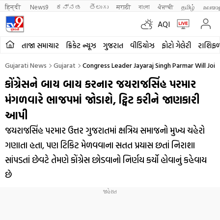
हिन्दी 
News9
ಕನ್ನಡ
తెలుగు
मराठी
বাংলা
ਪੰਜਾਬੀ
தமிழ்
മലയാ
AQI
તાજા સમાચાર
ક્રિકેટ ન્યૂઝ
ગુજરાત
વીડિયોઝ
ફોટો ગેલેરી
રાશિફ
Gujarati News
Gujarat
Congress Leader Jayaraj Singh Parmar Will Jo
કોંગ્રેસને બાય બાય કરનાર જયરાજસિંહ પરમાર
મંગળવારે ભાજપમાં જોડાશે, ટ્વિટ કરીને જાણકારી
આપી
જયરાજસિંહ પરમાર ઉત્તર ગુજરાતમાં ક્ષત્રિય સમાજનો મુખ્ય ચહેરો
ગણાતા હતા, પણ ટિકિટ મેળવવાના સતત પ્રયાસ છતાં નિરાશા
સાંપડતાં છેવટે તેમણે કોંગ્રેસ છોડવાનો નિર્ણય કર્યો હોવાનું કહેવાય
છે