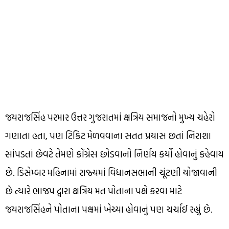
જયરાજસિંહ પરમાર ઉત્તર ગુજરાતમાં ક્ષત્રિય સમાજનો મુખ્ય ચહેરો
ગણાતા હતા, પણ ટિકિટ મેળવવાના સતત પ્રયાસ છતાં નિરાશા
સાંપડતાં છેવટે તેમણે કોંગ્રેસ છોડવાનો નિર્ણય કર્યો હોવાનું કહેવાય
છે. ડિસેમ્બર મહિનામાં રાજ્યમાં વિધાનસભાની ચૂંટણી યોજાવાની
છે ત્યારે ભાજપ દ્વારા ક્ષત્રિય મત પોતાના પક્ષે કરવા માટે
જયરાજસિંહને પોતાના પક્ષમાં ખેચ્યા હોવાનું પણ ચર્ચાઈ રહ્યું છે.