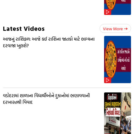
Latest Videos
View More
આજનું રાશિફળ: આજે કઈ રાશિના જાતકો માટે ભાગ્યના
દરવાજા ખુલશે?
વડોદરામાં શાળાના વિદ્યાર્થીઓને દુકાનોમાં ભણાવવાની
દરખાસ્તથી વિવાદ