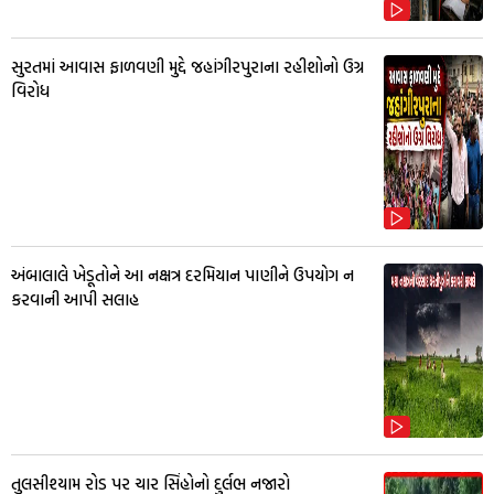
સુરતમાં આવાસ ફાળવણી મુદ્દે જહાંગીરપુરાના રહીશોનો ઉગ્ર
વિરોધ
અંબાલાલે ખેડૂતોને આ નક્ષત્ર દરમિયાન પાણીને ઉપયોગ ન
કરવાની આપી સલાહ
તુલસીશ્યામ રોડ પર ચાર સિંહોનો દુર્લભ નજારો