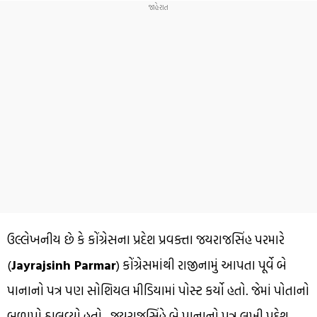
ઉલ્લેખનીય છે કે કોંગ્રેસના પ્રદેશ પ્રવક્તા જયરાજસિંહ પરમારે
(
Jayrajsinh Parmar
) કોંગ્રેસમાંથી રાજીનામું આપતા પૂર્વે બે
પાનાનો પત્ર પણ સોશિયલ મીડિયામાં પોસ્ટ કર્યો હતો. જેમાં પોતાનો
બળાપો ઠાલવ્યો હતો . જયરાજસિંહે બે પાનાનો પત્ર લખી પ્રદેશ