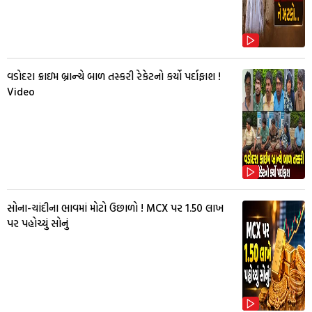
વડોદરા ક્રાઇમ બ્રાન્ચે બાળ તસ્કરી રેકેટનો કર્યો પર્દાફાશ !
Video
સોના-ચાંદીના ભાવમાં મોટો ઉછાળો ! MCX પર ₹1.50 લાખ
પર પહોચ્યું સોનું