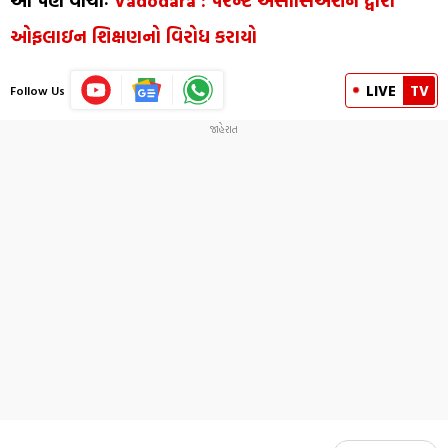
આ પણ વાંચોઃ
Vadodara : પેરેન્ટ એસોસિએશન દ્વારા
ઓફલાઇન શિક્ષણનો વિરોધ કરાયો
LIVE
TV
Follow Us