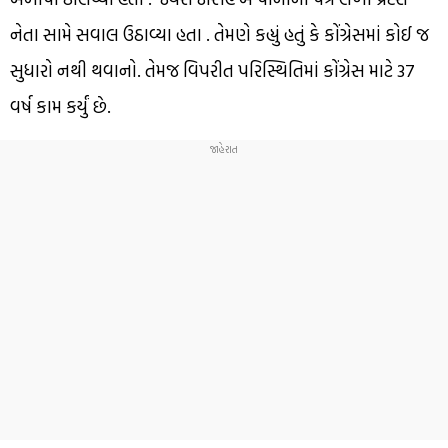
નેતા સામે સવાલ ઉઠાવ્યા હતા . તેમણે કહ્યું હતું કે કોંગ્રેસમાં કોઈ જ
સુધારો નથી થવાનો. તેમજ વિપરીત પરિસ્થિતિમાં કોંગ્રેસ માટે 37
વર્ષ કામ કર્યું છે.