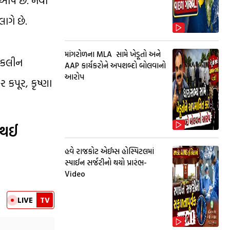
ાગે છે.
માંગરોળના MLA સામે ખેડૂતો અને
જેકલીન
AAP કાર્યકરોને અપશબ્દો બોલવાનો
આરોપ
ર કપૂર, કૃષ્ણા
 થઈ
હવે રાજકોટ એઈમ્સ હોસ્પિટલમાં
સ્પાઈન સર્જરીનો થયો પ્રારંભ-
Video
LIVE
TV