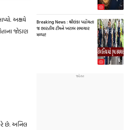
આપ્યો. અક્ષયે
Breaking News : શ્રીલંકા પહોંચતા
જ ભારતીય ટીમને ખરાબ સમાચાર
પોતાના જોડાણ
મળ્યા!
કરે છે. અનિલ