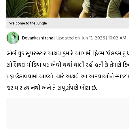
Welcome to the Jungle
Devankashi rana
|
Updated on:
Jun 13, 2026 | 10:02 AM
બોલીવુડ સુપરસ્ટાર અક્ષય કુમારે આગામી ફિલ્મ ‘વેલકમ ટુ 
સોશિયલ મીડિયા પર એવી ચર્ચા ચાલી રહી હતી કે તેમણે ફિલ્મ
પ્રશ્ન ઉઠાવવામાં આવ્યો ત્યારે અક્ષયે આ અફવાઓને સ્પષ્ટપ
જરાય સત્ય નથી અને તે સંપૂર્ણપણે ખોટા છે.