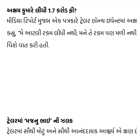
અક્ષય કુમારે લીધી 1.7 કરોડ ફી?
મીડિયા રિપોર્ટ મુજબ એક પત્રકારે ટ્રેલર લોન્ચ ઇવેન્ટમાં અક્
કહ્યું, “મેં આટલી રકમ લીધી નથી; મને તે રકમ પણ મળી 
વિશે વાત કરી હતી.
ટ્રેલરમાં ‘મજનુ ભાઈ’ ની ઝલક
ટ્રેલરમાં સૌથી મોટું અને સૌથી આનંદદાયક આશ્ચર્ય એ ક્ષ