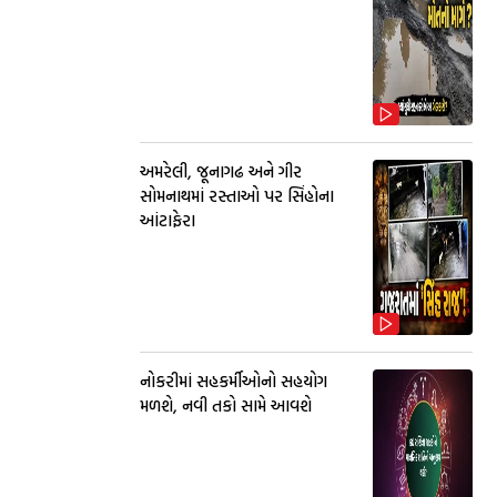
અમરેલી, જૂનાગઢ અને ગીર
સોમનાથમાં રસ્તાઓ પર સિંહોના
આંટાફેરા
નોકરીમાં સહકર્મીઓનો સહયોગ
મળશે, નવી તકો સામે આવશે