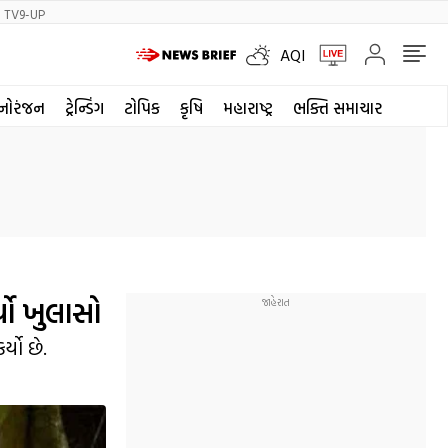
TV9-UP
AQI
નોરંજન
ટ્રેન્ડિંગ
ટોપિક
કૃષિ
મહારાષ્ટ્ર
ભક્તિ સમાચાર
્યો ખુલાસો
યો છે.