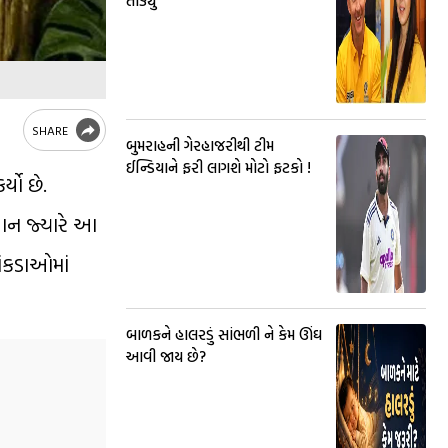
તોડ્યું
SHARE
બુમરાહની ગેરહાજરીથી ટીમ
ઈન્ડિયાને ફરી લાગશે મોટો ફટકો !
યો છે.
િયાન જ્યારે આ
આંકડાઓમાં
બાળકને હાલરડું સાંભળી ને કેમ ઊંઘ
આવી જાય છે?