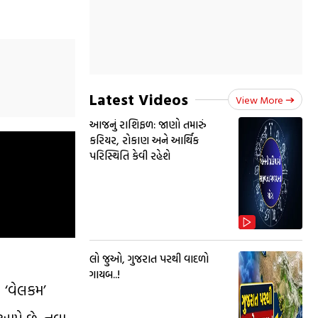
Latest Videos
View More
આજનું રાશિફળ: જાણો તમારું
કરિયર, રોકાણ અને આર્થિક
પરિસ્થિતિ કેવી રહેશે
લો જુઓ, ગુજરાત પરથી વાદળો
ગાયબ..!
મ ‘વેલકમ’
 આપે છે. નવા