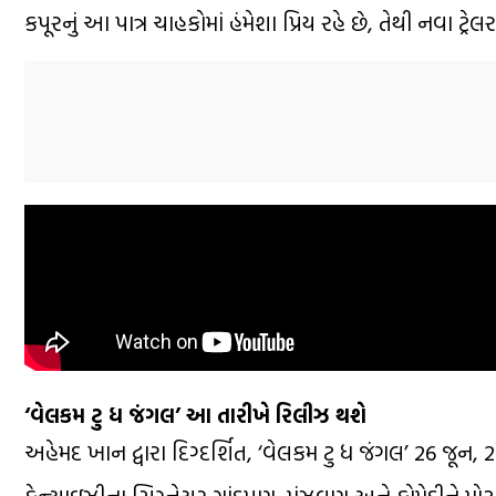
કપૂરનું આ પાત્ર ચાહકોમાં હંમેશા પ્રિય રહે છે, તેથી નવા ટ્
‘વેલકમ ટુ ધ જંગલ’ આ તારીખે રિલીઝ થશે
અહેમદ ખાન દ્વારા દિગ્દર્શિત, ‘વેલકમ ટુ ધ જંગલ’ 26 જૂન,
ફ્રેન્ચાઇઝીના સિગ્નેચર ગાંડપણ, મૂંઝવણ અને કોમેડીને મ