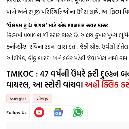
પાત્રો અને રમુજી પરિસ્થિતિઓના ઉમેરા સાથે, આ ફિલ્મ થિયેટ
‘વેલકમ ટુ ધ જંગલ’ માટે એક શાનદાર સ્ટાર કાસ્ટ
ફિલ્મમાં પ્રભાવશાળી સ્ટાર કાસ્ટ છે. અક્ષય કુમાર મુખ્ય ભ
ફર્નાન્ડીઝ, રવિના ટંડન, લારા દત્તા, જેકી શ્રોફ, ઉર્વશી ર
અભિષેક, કીકુ શારદા અને દલેર મહેંદી જેવા મોટા નામો કામ ક
TMKOC : 47 વર્ષની ઉંમરે ફરી દુલ્હન 
વાયરલ, આ સ્ટોરી વાંચવા
અહીં ક્લિક કર
અક્ષય કુમાર
બોલિવુડ
Follow Us