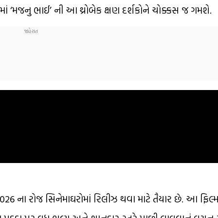
રેલરમાં ‘મજનુ ભાઈ’ ની આ થ્રોબેક ક્ષણ દર્શકોને ચોક્કસ જ ગમશે.
 2026 ના રોજ સિનેમાઘરોમાં રિલીઝ થવા માટે તૈયાર છે. આ ફિલ્
ોટા પડદા પર વધુ ભવ્ય અને શાનદાર સ્તરે પાછી લાવવાનું વચન