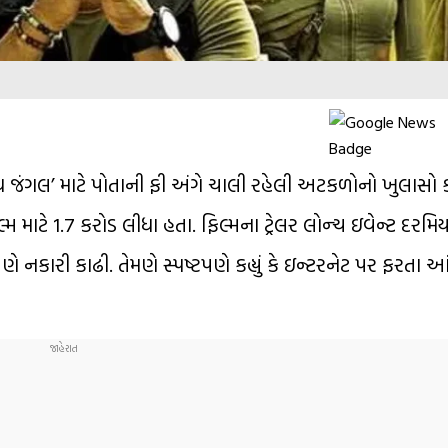
ધ જંગલ’ માટે પોતાની ફી અંગે ચાલી રહેલી અટકળોનો ખુલાસો કર્
 માટે ₹1.7 કરોડ લીધા હતા. ફિલ્મના ટ્રેલર લોન્ચ ઇવેન્ટ દરમ
ણે નકારી કાઢી. તેમણે સ્પષ્ટપણે કહ્યું કે ઇન્ટરનેટ પર ફરતા 