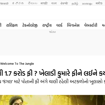
News9
ಕನ್ನಡ
తెలుగు
मराठी
বাংলা
ਪੰਜਾਬੀ
தமிழ்
മലയാളം
मनी9
રી
રાશિફળ
ટેકનોલોજી
રાષ્ટ્રીય
વર્લ્ડ
બિઝનેસ
વેબસ્ટોરી
મ
r Welcome To The Jungle
ી 1.7 કરોડ ફી ? ખેલાડી કુમારે ફીને લઈને કર
ધ જંગલ' માટે પોતાની ફી અંગે ચાલી રહેલી અટકળોનો ખુલાસો કર્