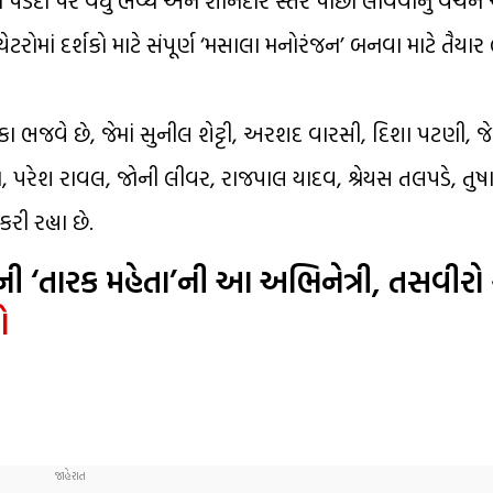
રોમાં દર્શકો માટે સંપૂર્ણ ‘મસાલા મનોરંજન’ બનવા માટે તૈયાર લ
ૂમિકા ભજવે છે, જેમાં સુનીલ શેટ્ટી, અરશદ વારસી, દિશા પટણી, 
ૌતેલા, પરેશ રાવલ, જોની લીવર, રાજપાલ યાદવ, શ્રેયસ તલપડે, તુષા
રી રહ્યા છે.
બની ‘તારક મહેતા’ની આ અભિનેત્રી, તસવીરો
ો