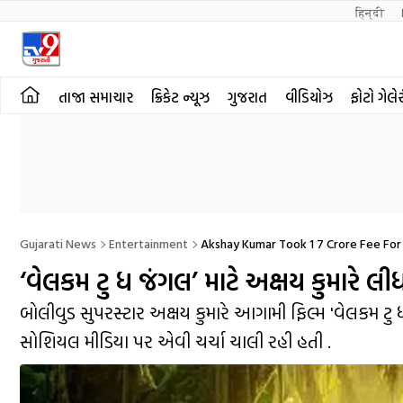
हिन्दी 
તાજા સમાચાર
ક્રિકેટ ન્યૂઝ
ગુજરાત
વીડિયોઝ
ફોટો ગેલે
Gujarati News
Entertainment
Akshay Kumar Took 1 7 Crore Fee Fo
‘વેલકમ ટુ ધ જંગલ’ માટે અક્ષય કુમારે લીધ
બોલીવુડ સુપરસ્ટાર અક્ષય કુમારે આગામી ફિલ્મ 'વેલકમ ટુ 
સોશિયલ મીડિયા પર એવી ચર્ચા ચાલી રહી હતી .