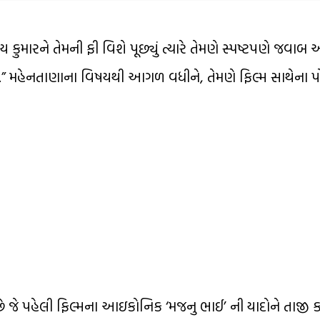
ષય કુમારને તેમની ફી વિશે પૂછ્યું ત્યારે તેમણે સ્પષ્ટપણે જવાબ 
નથી.” મહેનતાણાના વિષયથી આગળ વધીને, તેમણે ફિલ્મ સાથેના 
ણ છે જે પહેલી ફિલ્મના આઇકોનિક ‘મજનુ ભાઈ’ ની યાદોને તાજી 