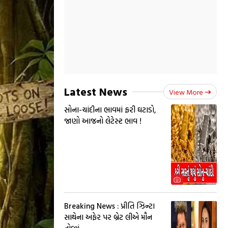
Latest News
View More
સોના-ચાંદીના ભાવમાં ફરી ઘટાડો,
જાણો આજનો લેટેસ્ટ ભાવ !
Breaking News : પ્રીતિ ઝિન્ટા
સાથેના અફેર પર બ્રેટ લીએ મૌન