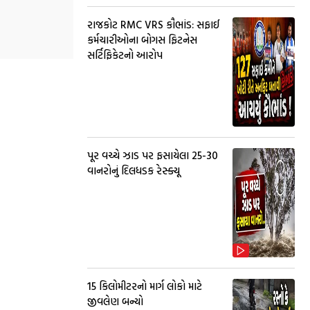
રાજકોટ RMC VRS કૌભાંડ: સફાઈ
કર્મચારીઓના બોગસ ફિટનેસ
સર્ટિફિકેટનો આરોપ
પૂર વચ્ચે ઝાડ પર ફસાયેલા 25-30
વાનરોનું દિલધડક રેસ્ક્યૂ
15 કિલોમીટરનો માર્ગ લોકો માટે
જીવલેણ બન્યો