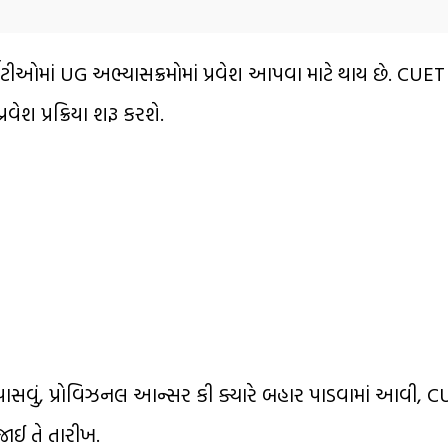
િટીઓમાં UG અભ્યાસક્રમોમાં પ્રવેશ આપવા માટે થાય છે. CUE
ેશ પ્રક્રિયા શરૂ કરશે.
પાસવું, પ્રોવિઝનલ આન્સર કી ક્યારે બહાર પાડવામાં આવી,
જાઈ તે તારીખ.