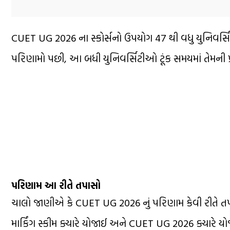
CUET UG 2026 ના સ્કોર્સનો ઉપયોગ 47 થી વધુ યુનિવર્સ
પરિણામો પછી, આ બધી યુનિવર્સિટીઓ ટૂંક સમયમાં તેમની પ્રવ
પરિણામ આ રીતે તપાસો
ચાલો જાણીએ કે CUET UG 2026 નું પરિણામ કેવી રીતે ત
માર્કિંગ સ્કીમ ક્યારે યોજાઈ અને CUET UG 2026 ક્યારે યો