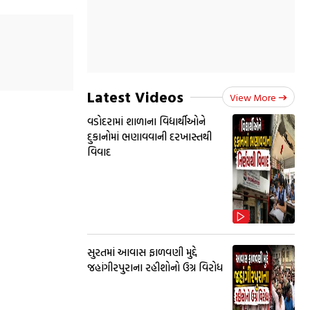
Latest Videos
View More
વડોદરામાં શાળાના વિદ્યાર્થીઓને
દુકાનોમાં ભણાવવાની દરખાસ્તથી
વિવાદ
સુરતમાં આવાસ ફાળવણી મુદ્દે
જહાંગીરપુરાના રહીશોનો ઉગ્ર વિરોધ