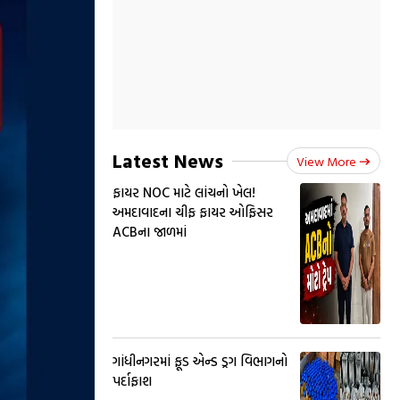
Latest News
View More
ફાયર NOC માટે લાંચનો ખેલ!
અમદાવાદના ચીફ ફાયર ઓફિસર
ACBના જાળમાં
ગાંધીનગરમાં ફૂડ એન્ડ ડ્રગ વિભાગનો
પર્દાફાશ