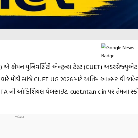
એ કોમન યુનિવર્સિટી એન્ટ્રન્સ ટેસ્ટ (CUET) અંડરગ્રેજ્યુ
વારે મોડી સાંજે CUET UG 2026 માટે અંતિમ આન્સર કી જાહે
ે NTA ની ઓફિશિયલ વેબસાઇટ, cuet.nta.nic.in પર તેમના સ્કો