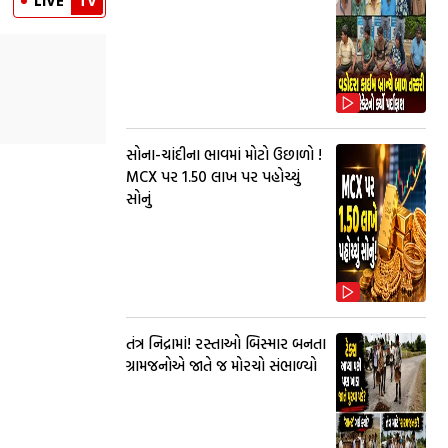
LIVE
TV
સોના-ચાંદીના ભાવમાં મોટો ઉછાળો !
MCX પર ₹1.50 લાખ પર પહોચ્યું
સોનું
તંત્ર નિદ્રામાં! રસ્તાઓ બિસ્માર બનતા
ગ્રામજનોએ જાતે જ મોરચો સંભાળ્યો