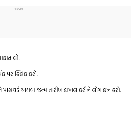
ાકાત લો.
ક પર ક્લિક કરો.
ને પાસવર્ડ અથવા જન્મ તારીખ દાખલ કરીને લોગ ઇન કરો.