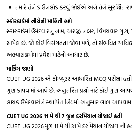
તમારે તેને ડાઉનલોડ કરવું જોઈએ અને તેને સુરક્ષિત ર
સ્કોરકાર્ડમાં નીચેની માહિતી હશે
સ્કોરકાર્ડમાં ઉમેદવારનું નામ, અરજી નંબર, વિષયવાર ગુણ, પ
સામેલ છે. જો કોઈ વિસંગતતા જોવા મળે, તો સંબંધિત અધિકા
અભ્યાસક્રમોમાં પ્રવેશ માટેનો આધાર છે.
માર્કિંગ જાણો
CUET UG 2026 એ કોમ્પ્યુટર આધારિત MCQ પરીક્ષા હતી. 
ગુણ કાપવામાં આવે છે. અનુત્તરિત પ્રશ્નો માટે કોઈ ગુણ આપ
લાયક ઉમેદવારોને સ્થાપિત નિયમો અનુસાર લાભ આપવામાં
CUET UG 2026 11 મે થી 7 જૂન દરમિયાન યોજાઈ હતી
CUET UG 2026 મૂળ 11 મે થી 31 મે દરમિયાન યોજાવાની હત