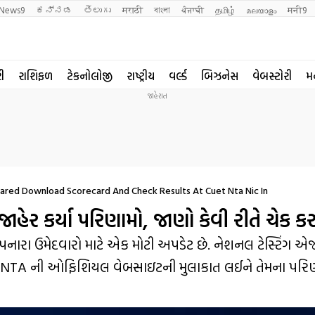
News9
ಕನ್ನಡ
తెలుగు
मराठी
বাংলা
ਪੰਜਾਬੀ
தமிழ்
മലയാളം
मनी9
રી
રાશિફળ
ટેકનોલોજી
રાષ્ટ્રીય
વર્લ્ડ
બિઝનેસ
વેબસ્ટોરી
મ
red Download Scorecard And Check Results At Cuet Nta Nic In
ર કર્યા પરિણામો, જાણો કેવી રીતે ચેક ક
રા ઉમેદવારો માટે એક મોટી અપડેટ છે. નેશનલ ટેસ્ટિંગ એ
ારો NTA ની ઓફિશિયલ વેબસાઇટની મુલાકાત લઈને તેમના પરિ