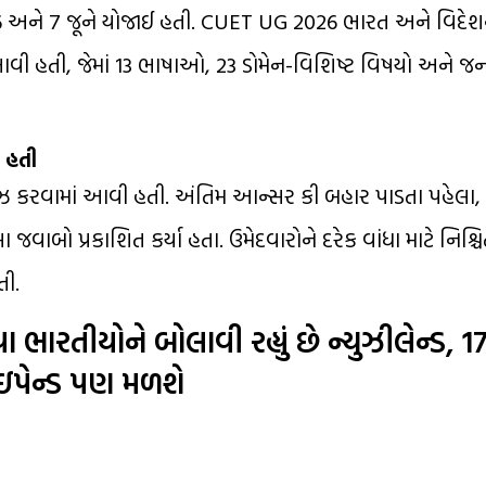
ં 6 અને 7 જૂને યોજાઈ હતી. CUET UG 2026 ભારત અને વિદેશ
 આવી હતી, જેમાં 13 ભાષાઓ, 23 ડોમેન-વિશિષ્ટ વિષયો અને જન
 હતી
ીઝ કરવામાં આવી હતી. અંતિમ આન્સર કી બહાર પાડતા પહેલા
ા જવાબો પ્રકાશિત કર્યા હતા. ઉમેદવારોને દરેક વાંધા માટે નિશ્ચ
ી.
વા ભારતીયોને બોલાવી રહ્યું છે ન્યુઝીલેન્ડ, 
ાઇપેન્ડ પણ મળશે