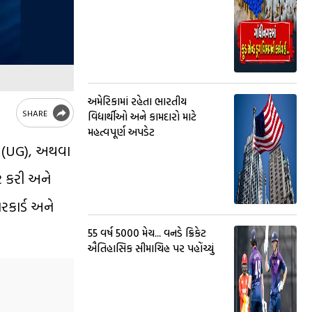
અમેરિકામાં રહેતા ભારતીય
SHARE
વિદ્યાર્થીઓ અને કામદારો માટે
મહત્વપૂર્ણ અપડેટ
એટ (UG), અથવા
ર કરી અને
રકાર્ડ અને
55 વર્ષ 5000 મેચ... વનડે ક્રિકેટ
ઐતિહાસિક સીમાચિહ્ન પર પહોંચ્યું