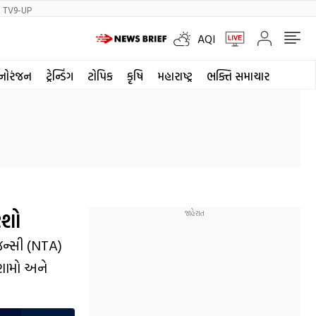
TV9-UP
AQI
નોરંજન
ટ્રેન્ડિંગ
ટોપિક
કૃષિ
મહારાષ્ટ્ર
ભક્તિ સમાચાર
રશો
જન્સી (NTA)
ણામો અને