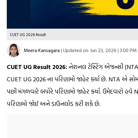
CUET UG 2026 Result
Meera Kansagara
|
Updated on:
Jun 23, 2026 | 3:00 PM
CUET UG Result 2026:
નેશનલ ટેસ્ટિંગ એજન્સી (NTA) 
CUET UG 2026 ના પરિણામો જાહેર કર્યા છે. NTA એ સોમ
પછી મંગળવારે બપોરે પરિણામો જાહેર કર્યા. ઉમેદવારો હવ
પરિણામો જોઈ અને ડાઉનલોડ કરી શકે છે.