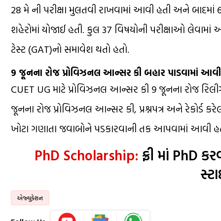
28 મે ની પરીક્ષા મુલતવી રાખવામાં આવી હતી અને બાદમા
શહેરોમાં યોજાઈ હતી. કુલ 37 વિષયોની પરીક્ષાઓ લેવામાં
ટેસ્ટ (GAT)નો સમાવેશ થતો હતો.
9 જૂનના રોજ પ્રોવિઝનલ આન્સર કી બહાર પાડવામાં આવી
CUET UG માટે પ્રોવિઝનલ આન્સર કી 9 જૂનના રોજ રિલ
જૂનના રોજ પ્રોવિઝનલ આન્સર કી, પ્રશ્નપત્ર અને રેકોર્ડ કરેલ
ખોટા ગણાતા જવાબોને પડકારવાની તક આપવામાં આવી હત
PhD Scholarship:
ફ્રી માં PhD કર
સ્ટ
એજ્યુકેશન