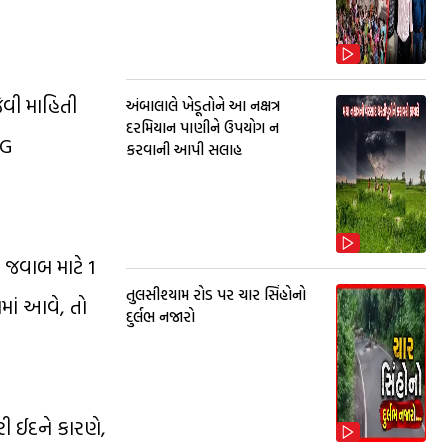
જેવી માહિતી
અંબાલાલે ખેડૂતોને આ નક્ષત્ર
દરમિયાન પાણીને ઉપયોગ ન
UG
કરવાની આપી સલાહ
 જવાબ માટે 1
તુલસીશ્યામ રોડ પર ચાર સિંહોનો
ામાં આવે, તો
દુર્લભ નજારો
ી ઈદને કારણે,