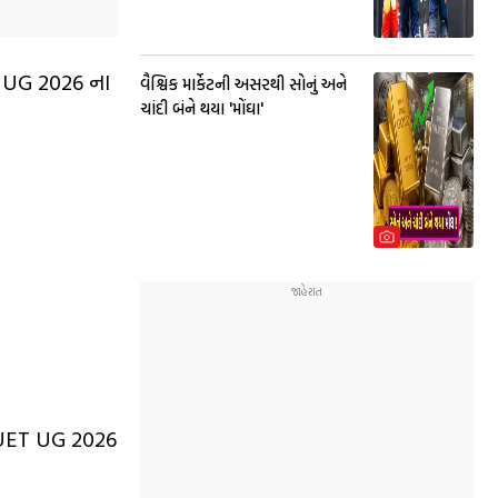
T UG 2026 ના
વૈશ્વિક માર્કેટની અસરથી સોનું અને
ચાંદી બંને થયા 'મોંઘા'
 CUET UG 2026