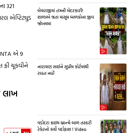
ના 321
બેચરાજીમાં તંત્રની બેદરકારી!
રલ એપ્ટિટ્યુડ
શાળાએ જતા માસૂમ બાળકોના જીવ
જોખમમાં
, NTA એ 9
િત ફી ચૂકવીને
નારાયણ સાઈને સુપ્રીમ કોર્ટમાંથી
રાહત નહીં
17 લાખ
વડોદરા ક્રાઇમ બ્રાન્ચે બાળ તસ્કરી
રેકેટનો કર્યો પર્દાફાશ ! Video