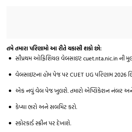
તમે તમારા પરિણામો આ રીતે ચકાસી શકો છો:
સૌપ્રથમ ઓફિશિયલ વેબસાઇટ cuet.nta.nic.in ની મુલ
વેબસાઇટના હોમ પેજ પર CUET UG પરિણામ 2026 લિં
એક નવું વેબ પેજ ખુલશે. તમારો એપ્લિકેશન નંબર અ
કેપ્ચા ભરો અને સબમિટ કરો.
સ્કોરકાર્ડ સ્ક્રીન પર દેખાશે.