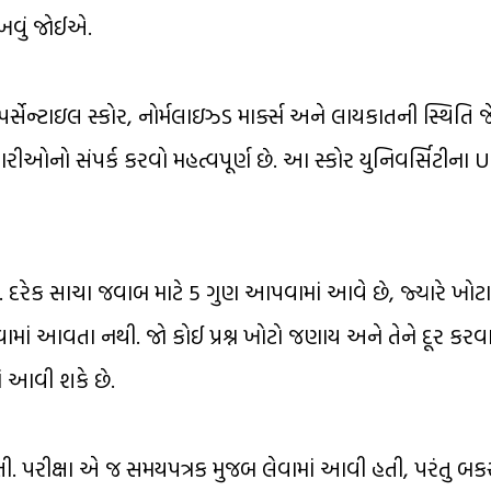
ાખવું જોઈએ.
ર્સેન્ટાઇલ સ્કોર, નોર્મલાઇઝ્ડ માર્ક્સ અને લાયકાતની સ્થિતિ 
રીઓનો સંપર્ક કરવો મહત્વપૂર્ણ છે. આ સ્કોર યુનિવર્સિટીના 
દરેક સાચા જવાબ માટે 5 ગુણ આપવામાં આવે છે, જ્યારે ખોટા
વામાં આવતા નથી. જો કોઈ પ્રશ્ન ખોટો જણાય અને તેને દૂર કરવ
 આવી શકે છે.
ી. પરીક્ષા એ જ સમયપત્રક મુજબ લેવામાં આવી હતી, પરંતુ બકર