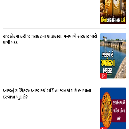
રાજકોટમાં ફરી જળસંકટના ભણકારા, મનપાએ સરકાર પાસે
માગી મદદ
આજનું રાશિફળ: આજે કઈ રાશિના જાતકો માટે ભાગ્યના
દરવાજા ખુલશે?