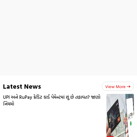
Latest News
View More
UPI અને RuPay ક્રેડિટ કાર્ડ પેમેન્ટમાં શું છે તફાવત? જાણો
નિયમો