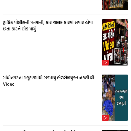
ટ્રાફિક પોલીસની મનમાની, કાર ચાલક કારમાં સવાર હોવા
છતા કારને લોક માર્યુ
ગાંધીનગરના ગલુદણમાંથી ઝડપાયુ ભેળસેળયુક્ત નક્લી ઘી-
Video