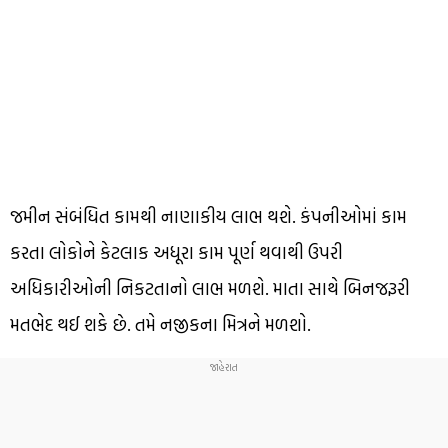
જમીન સંબંધિત કામથી નાણાકીય લાભ થશે. કંપનીઓમાં કામ
કરતા લોકોને કેટલાક અધૂરા કામ પૂર્ણ થવાથી ઉપરી
અધિકારીઓની નિકટતાનો લાભ મળશે. માતા સાથે બિનજરૂરી
મતભેદ થઈ શકે છે. તમે નજીકના મિત્રને મળશો.