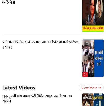
અભિનેત્રી
વકીલોના વિરોધ અને હડતાળ બાદ હાઈકોર્ટે પોતાનો પરિપત્ર
કર્યો રદ
Latest Videos
View More
શુદ્ધ દૂધની માંગ વધતા ડેરી ઉદ્યોગ સમૃદ્ધ બનશે: NDDB
ચેરમેન