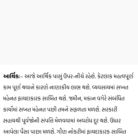
આર્થિક:
– આજે આર્થિક પાસું ઉપર-નીચે રહેશે. કેટલાક મહત્વપૂર્ણ
કામ પૂર્ણ થવાને કારણે નાણાકીય લાભ થશે. વ્યવસાયમાં સખત
મહેનત ફાયદાકારક સાબિત થશે. જમીન, મકાન વગેરે સંબંધિત
કાર્યોમાં સખત મહેનત પછી તમને સફળતા મળશે. સરકારી
સહાયથી પૂર્વજોની સંપત્તિ મેળવવામાં અવરોધ દૂર થશે. ઉધાર
આપેલા પૈસા પાછા મળશે. ગૌણ નોકરીમાં ફાયદાકારક સાબિત