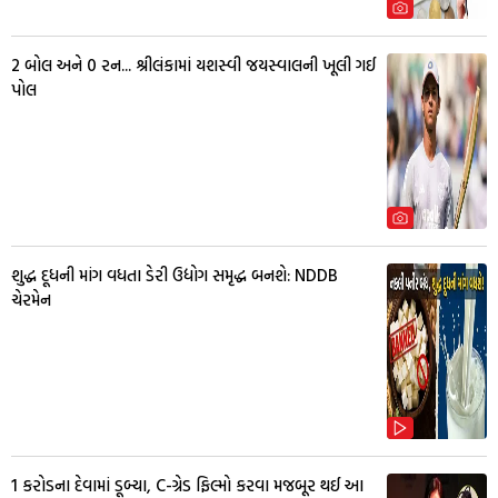
2 બોલ અને 0 રન... શ્રીલંકામાં યશસ્વી જયસ્વાલની ખૂલી ગઈ
પોલ
શુદ્ધ દૂધની માંગ વધતા ડેરી ઉદ્યોગ સમૃદ્ધ બનશે: NDDB
ચેરમેન
1 કરોડના દેવામાં ડૂબ્યા, C-ગ્રેડ ફિલ્મો કરવા મજબૂર થઈ આ