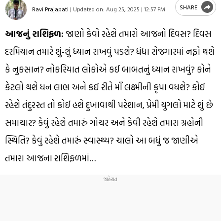
SHARE
Ravi Prajapati
|
Updated on:
Aug 25, 2025 | 12:57 PM
આજનું રાશિફળ:
જાણો કેવો રહેશે તમારો આજનો દિવસ? દિવસ
દરમિયાન તમારે શું-શું ધ્યાન રાખવું પડશે? ધંધા રોજગારમાં નફો થશે
કે નુકસાન? નોકરિયાત લોકોએ કઈ બાબતનું ધ્યાન રાખવું? કોને
કેટલો થશે ધન લાભ અને કઈ રીતે માઁ લક્ષ્મીની કૃપા વધશે? કોઈ
રહેશે તંદુરસ્ત તો કોઈ હશે દુખાવાથી પરેશાન, પ્રેમી યુગલો માટે શું છે
સમાચાર? કેવું રહેશે તમારું ગોચર અને કેવી રહેશે તમારા ગ્રહોની
સ્થિતિ? કેવું રહેશે તમારું સ્વાસ્થ્ય? ચાલો આ બધું જ જાણીએ
તમારા આજના રાશિફળમાં…