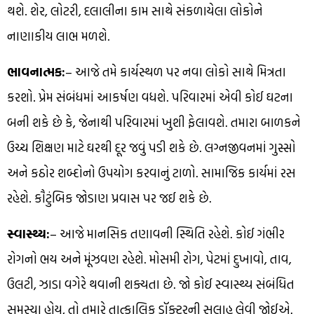
થશે. શેર, લોટરી, દલાલીના કામ સાથે સંકળાયેલા લોકોને
નાણાકીય લાભ મળશે.
ભાવનાત્મક:
– આજે તમે કાર્યસ્થળ પર નવા લોકો સાથે મિત્રતા
કરશો. પ્રેમ સંબંધમાં આકર્ષણ વધશે. પરિવારમાં એવી કોઈ ઘટના
બની શકે છે કે, જેનાથી પરિવારમાં ખુશી ફેલાવશે. તમારા બાળકને
ઉચ્ચ શિક્ષણ માટે ઘરથી દૂર જવું પડી શકે છે. લગ્નજીવનમાં ગુસ્સો
અને કઠોર શબ્દોનો ઉપયોગ કરવાનું ટાળો. સામાજિક કાર્યમાં રસ
રહેશે. કૌટુંબિક જોડાણ પ્રવાસ પર જઈ શકે છે.
સ્વાસ્થ્ય:
– આજે માનસિક તણાવની સ્થિતિ રહેશે. કોઈ ગંભીર
રોગનો ભય અને મૂંઝવણ રહેશે. મોસમી રોગ, પેટમાં દુખાવો, તાવ,
ઉલટી, ઝાડા વગેરે થવાની શક્યતા છે. જો કોઈ સ્વાસ્થ્ય સંબંધિત
સમસ્યા હોય, તો તમારે તાત્કાલિક ડૉક્ટરની સલાહ લેવી જોઈએ.