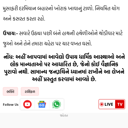
મુસાફરી દરમિયાન બહારનો ખોરાક ખાવાનું ટાળો. નિયમિત યોગ
અને કસરત કરતા રહો.
ઉપાય:-
સવારે ઉઠ્યા પછી બંને હાથની હથેળીઓને થોડીવાર માટે
જુઓ અને તેને તમારા ચહેરા પર ચાર વખત ઘસો.
નોંધ: અહીં આપવામાં આવેલો ઉપાય ધાર્મિક આસ્થાઓ અને
લોક માન્યતાઓ પર આધારિત છે, જેનો કોઈ વૈજ્ઞાનિક
પુરાવો નથી. સામાન્ય જનરૂચિને ધ્યાનમાં રાખીને આ લેખને
અહીં પ્રસ્તુત કરવામાં આવ્યો છે.
ભક્તિ
રાશિફળ
LIVE
TV
Follow Us