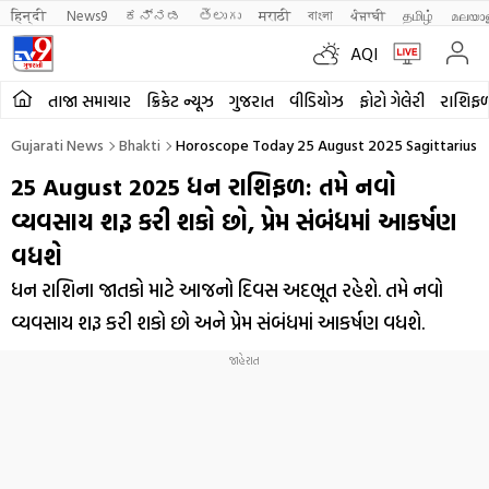
हिन्दी 
News9
ಕನ್ನಡ
తెలుగు
मराठी
বাংলা
ਪੰਜਾਬੀ
தமிழ்
മലയാ
AQI
તાજા સમાચાર
ક્રિકેટ ન્યૂઝ
ગુજરાત
વીડિયોઝ
ફોટો ગેલેરી
રાશિફ
Gujarati News
Bhakti
Horoscope Today 25 August 2025 Sagittarius Aaj
25 August 2025 ધન રાશિફળ: તમે નવો
વ્યવસાય શરૂ કરી શકો છો, પ્રેમ સંબંધમાં આકર્ષણ
વધશે
ધન રાશિના જાતકો માટે આજનો દિવસ અદભૂત રહેશે. તમે નવો
વ્યવસાય શરૂ કરી શકો છો અને પ્રેમ સંબંધમાં આકર્ષણ વધશે.