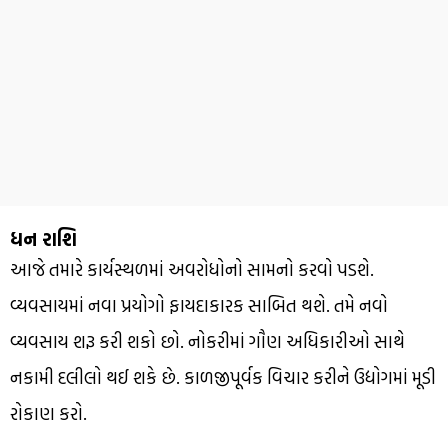
ધન રાશિ
આજે તમારે કાર્યસ્થળમાં અવરોધોનો સામનો કરવો પડશે.
વ્યવસાયમાં નવા પ્રયોગો ફાયદાકારક સાબિત થશે. તમે નવો
વ્યવસાય શરૂ કરી શકો છો. નોકરીમાં ગૌણ અધિકારીઓ સાથે
નકામી દલીલો થઈ શકે છે. કાળજીપૂર્વક વિચાર કરીને ઉદ્યોગમાં મૂડી
રોકાણ કરો.