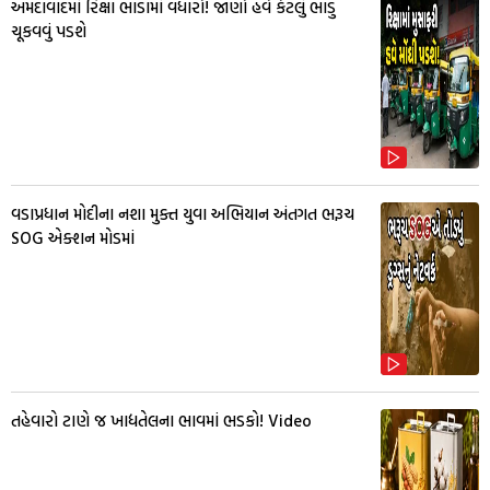
અમદાવાદમાં રિક્ષા ભાડામાં વધારો! જાણો હવે કેટલું ભાડુ
ચૂકવવું પડશે
વડાપ્રધાન મોદીના નશા મુક્ત યુવા અભિયાન અંતગત ભરૂચ
SOG એક્શન મોડમાં
તહેવારો ટાણે જ ખાદ્યતેલના ભાવમાં ભડકો! Video