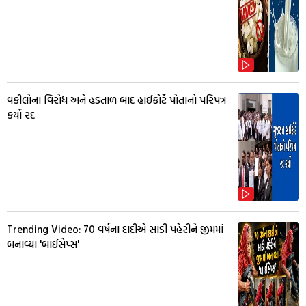
વકીલોના વિરોધ અને હડતાળ બાદ હાઈકોર્ટે પોતાનો પરિપત્ર
કર્યો રદ
Trending Video: 70 વર્ષના દાદીએ સાડી પહેરીને જીમમાં
બનાવ્યા 'બાઈસેપ્સ'