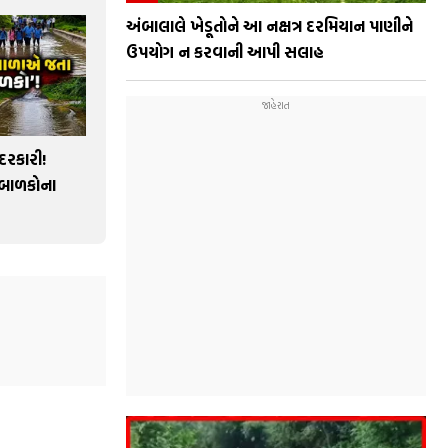
અંબાલાલે ખેડૂતોને આ નક્ષત્ર દરમિયાન પાણીને
ઉપયોગ ન કરવાની આપી સલાહ
ેદરકારી!
 બાળકોના