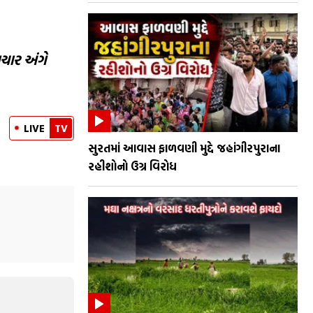
ચાર અંગે
LIVE
TV
સુરતમાં આવાસ ફાળવણી મુદ્દે જહાંગીરપુરાના
રહીશોનો ઉગ્ર વિરોધ