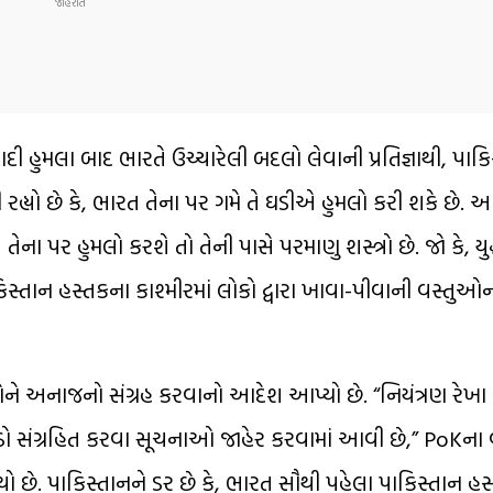
 હુમલા બાદ ભારતે ઉચ્ચારેલી બદલો લેવાની પ્રતિજ્ઞાથી, પાકિ
 રહ્યો છે કે, ભારત તેના પર ગમે તે ઘડીએ હુમલો કરી શકે છે.
ેના પર હુમલો કરશે તો તેની પાસે પરમાણુ શસ્ત્રો છે. જો કે, યુ
 પાકિસ્તાન હસ્તકના કાશ્મીરમાં લોકો દ્વારા ખાવા-પીવાની વસ્તુઓ
કોને અનાજનો સંગ્રહ કરવાનો આદેશ આપ્યો છે. “નિયંત્રણ રેખા
રવઠો સંગ્રહિત કરવા સૂચનાઓ જાહેર કરવામાં આવી છે,” PoKના વ
ે. પાકિસ્તાનને ડર છે કે, ભારત સૌથી પહેલા પાકિસ્તાન હસ