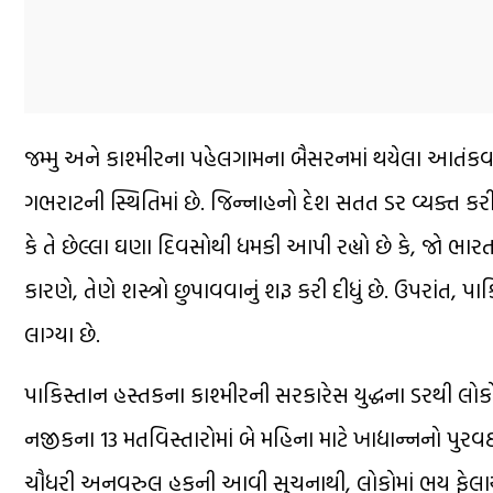
જમ્મુ અને કાશ્મીરના પહેલગામના બૈસરનમાં થયેલા આતંકવાદી
ગભરાટની સ્થિતિમાં છે. જિન્નાહનો દેશ સતત ડર વ્યક્ત કરી
કે તે છેલ્લા ઘણા દિવસોથી ધમકી આપી રહ્યો છે કે, જો ભારત ત
કારણે, તેણે શસ્ત્રો છુપાવવાનું શરૂ કરી દીધું છે. ઉપરાંત,
લાગ્યા છે.
પાકિસ્તાન હસ્તકના કાશ્મીરની સરકારેસ યુદ્ધના ડરથી લો
નજીકના 13 મતવિસ્તારોમાં બે મહિના માટે ખાદ્યાન્નનો પુ
ચૌધરી અનવરુલ હકની આવી સુચનાથી, લોકોમાં ભય ફેલાયો છ