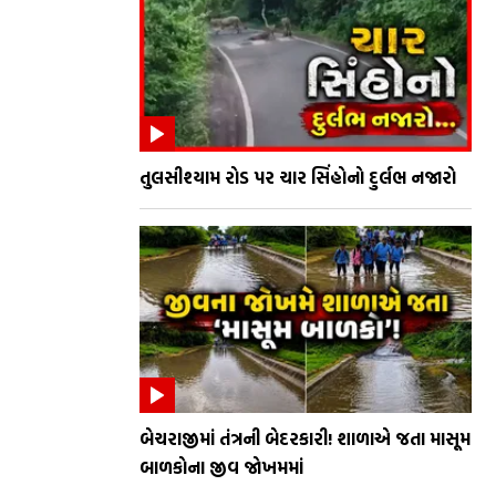
તુલસીશ્યામ રોડ પર ચાર સિંહોનો દુર્લભ નજારો
બેચરાજીમાં તંત્રની બેદરકારી! શાળાએ જતા માસૂમ
બાળકોના જીવ જોખમમાં