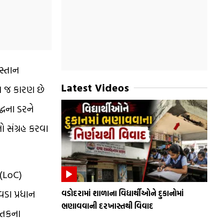
સ્તાન
Latest Videos
 આ જ કારણ છે
દ્ધના ડરને
નો સંગ્રહ કરવા
 (LoC)
ડા પ્રધાન
વડોદરામાં શાળાના વિદ્યાર્થીઓને દુકાનોમાં
ભણાવવાની દરખાસ્તથી વિવાદ
્તકના