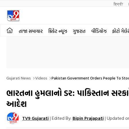
हिन्दी 
તાજા સમાચાર
ક્રિકેટ ન્યૂઝ
ગુજરાત
વીડિયોઝ
ફોટો ગેલે
Gujarati News
Videos
Pakistan Government Orders People To Stoc
ભારતના હુમલાનો ડર: પાકિસ્તાન સરકારે
આદેશ
TV9 Gujarati
|
Edited By:
Bipin Prajapati
|
Updated on