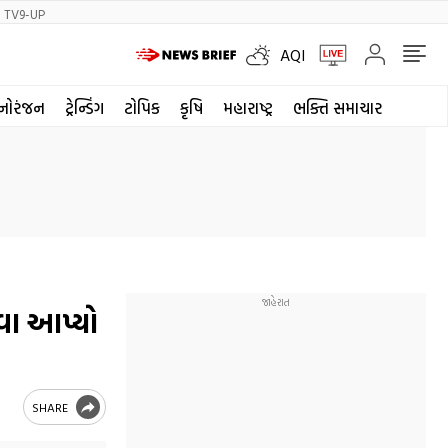
TV9-UP
AQI
નોરંજન
ટ્રેન્ડિંગ
ટોપિક
કૃષિ
મહારાષ્ટ્ર
ભક્તિ સમાચાર
રવા આપ્યો
SHARE