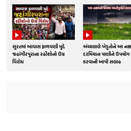
સુરતમાં આવાસ ફાળવણી મુદ્દે
અંબાલાલે ખેડૂતોને આ નક્ષત
જહાંગીરપુરાના રહીશોનો ઉગ્ર
દરમિયાન પાણીને ઉપયોગ
વિરોધ
કરવાની આપી સલાહ