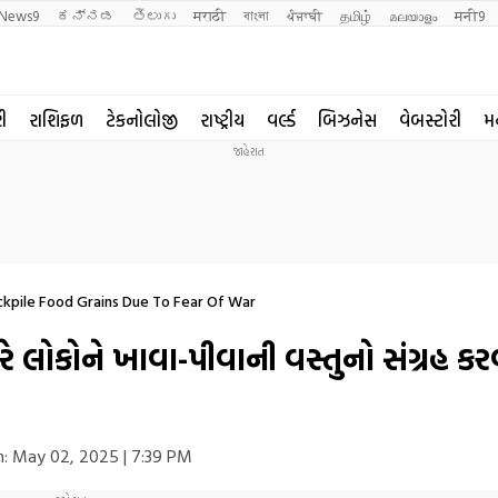
News9
ಕನ್ನಡ
తెలుగు
मराठी
বাংলা
ਪੰਜਾਬੀ
தமிழ்
മലയാളം
मनी9
રી
રાશિફળ
ટેકનોલોજી
રાષ્ટ્રીય
વર્લ્ડ
બિઝનેસ
વેબસ્ટોરી
મ
kpile Food Grains Due To Fear Of War
 લોકોને ખાવા-પીવાની વસ્તુનો સંગ્રહ ક
:
May 02, 2025 | 7:39 PM