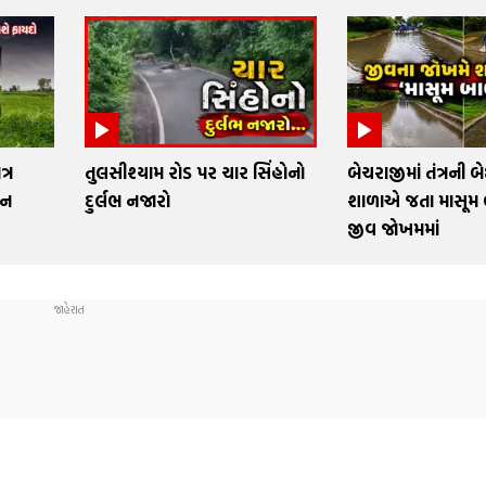
્ર
તુલસીશ્યામ રોડ પર ચાર સિંહોનો
બેચરાજીમાં તંત્રની બ
 ન
દુર્લભ નજારો
શાળાએ જતા માસૂમ
જીવ જોખમમાં