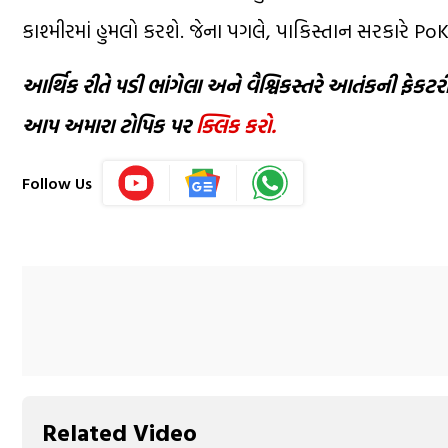
કાશ્મીરમાં હુમલો કરશે. જેના પગલે, પાકિસ્તાન સરકારે PoK સૈ
આર્થિક રીતે પડી ભાંગેલા અને વૈશ્વિકસ્તરે આતંકની ફે
આપ અમારા ટોપિક પર
ક્લિક કરો.
Follow Us
Related Video