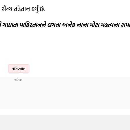
ન્ય તહેતાન કર્યું છે.
કટરી ગણાતા પાકિસ્તાનને લગતા અનેક નાના મોટા મહત્વના સમા
પાકિસ્તાન