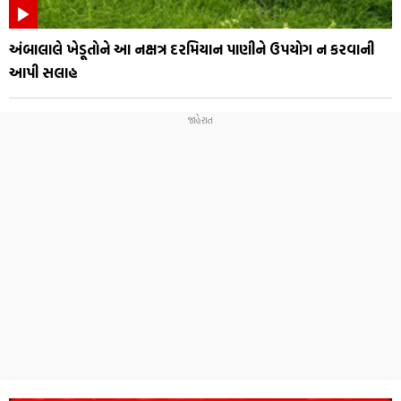
અંબાલાલે ખેડૂતોને આ નક્ષત્ર દરમિયાન પાણીને ઉપયોગ ન કરવાની
આપી સલાહ