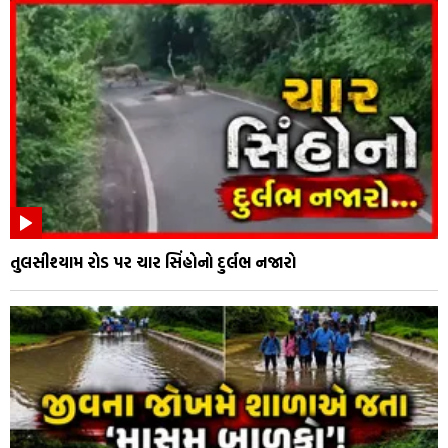
તુલસીશ્યામ રોડ પર ચાર સિંહોનો દુર્લભ નજારો