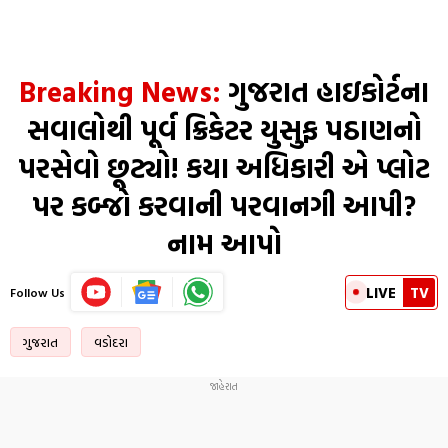
Breaking News:
ગુજરાત હાઇકોર્ટના
સવાલોથી પૂર્વ ક્રિકેટર યુસુફ પઠાણનો
પરસેવો છૂટ્યો! કયા અધિકારી એ પ્લોટ
પર કબ્જો કરવાની પરવાનગી આપી?
નામ આપો
LIVE
TV
Follow Us
ગુજરાત
વડોદરા