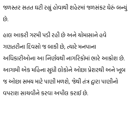
જળસ્તર સતત ઘટી રહ્યું હોવાથી શહેરમાં જળસંકટ ઘેરું બન્યું
છે.
હાલ આકરી ગરમી પડી રહી છે અને ચોમાસાને હવે
ગણતરીના દિવસો જ બાકી છે, ત્યારે મનપાના
અધિકારીઓના આ નિર્ણયથી નાગરિકોમાં ભારે આક્રોશ છે.
આગામી એક મહિના સુધી લોકોને ઓછા પ્રેશરથી અને ખૂબ
જ ઓછા સમય માટે પાણી મળશે, જેથી તંત્ર દ્વારા પાણીનો
વપરાશ સાચવીને કરવા અપીલ કરાઈ છે.