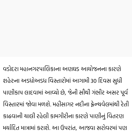
વડોદરા મહાનગરપાલિકાના અણઘડ આયોજનના કારણે
શહેરના અડધોઅડધ વિસ્તારોમાં આગામી 30 દિવસ સુધી
પાણીકાપ લાદવામાં આવ્યો છે, જેની સૌથી ગંભીર અસર પૂર્વ
વિસ્તારમાં જોવા મળશે. મહીસાગર નદીના ફ્રેન્ચવેલમાંથી રેતી
કાઢવાની ચાલી રહેલી કામગીરીના કારણે પાણીનું વિતરણ
મર્યાદિત માત્રામાં કરાશે. આ ઉપરાંત, આજવા સરોવરમાં પણ