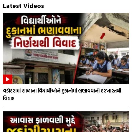
Latest Videos
વડોદરામાં શાળાના વિદ્યાર્થીઓને દુકાનોમાં ભણાવવાની દરખાસ્તથી
વિવાદ