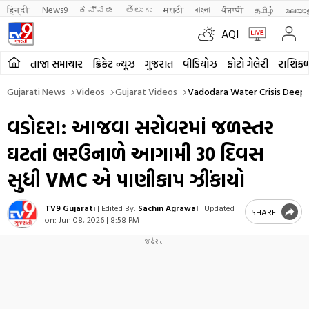
हिन्दी 
News9
ಕನ್ನಡ
తెలుగు
मराठी
বাংলা
ਪੰਜਾਬੀ
தமிழ்
മലയാ
AQI
તાજા સમાચાર
ક્રિકેટ ન્યૂઝ
ગુજરાત
વીડિયોઝ
ફોટો ગેલેરી
રાશિફ
Gujarati News
Videos
Gujarat Videos
Vadodara Water Crisis Deepe
વડોદરા: આજવા સરોવરમાં જળસ્તર
ઘટતાં ભરઉનાળે આગામી 30 દિવસ
સુધી VMC એ પાણીકાપ ઝીંકાયો
TV9 Gujarati
|
Edited By:
Sachin Agrawal
|
Updated
SHARE
on:
Jun 08, 2026 | 8:58 PM