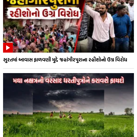
સુરતમાં આવાસ ફાળવણી મુદ્દે જહાંગીરપુરાના રહીશોનો ઉગ્ર વિરોધ