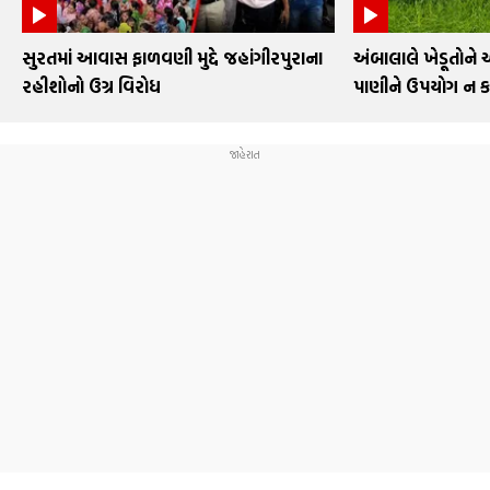
સુરતમાં આવાસ ફાળવણી મુદ્દે જહાંગીરપુરાના
અંબાલાલે ખેડૂતોને 
રહીશોનો ઉગ્ર વિરોધ
પાણીને ઉપયોગ ન 