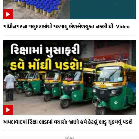
ગાંધીનગરના ગલુદણમાંથી ઝડપાયુ ભેળસેળયુક્ત નક્લી ઘી- Video
અમદાવાદમાં રિક્ષા ભાડામાં વધારો! જાણો હવે કેટલું ભાડુ ચૂકવવું પડશે