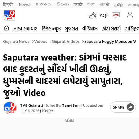
हिन्दी 
News9
ಕನ್ನಡ
తెలుగు
मराठी
বাংলা
ਪੰਜਾਬੀ
தமிழ்
മലയാ
AQI
તાજા સમાચાર
ક્રિકેટ ન્યૂઝ
ગુજરાત
વીડિયોઝ
ફોટો ગેલેરી
રાશિફ
Gujarati News
Videos
Gujarat Videos
Saputara Foggy Monsoon Wea
Saputara weather: ડાંગમાં વરસાદ
બાદ કુદરતનું સૌંદર્ય ખીલી ઊઠ્યું,
ધુમ્મસની ચાદરમાં લપેટાયું સાપુતારા,
જુઓ Video
TV9 Gujarati
|
Edited By:
Tanvi Soni
|
Updated on:
SHARE
Jul 06, 2026 | 1:34 PM