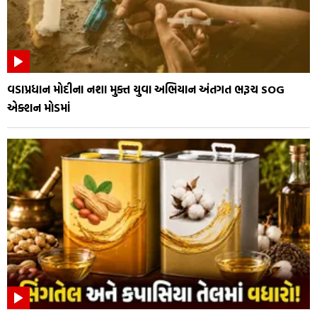
વડાપ્રધાન મોદીના નશા મુક્ત યુવા અભિયાન અંતગત ભરૂચ SOG
એક્શન મોડમાં