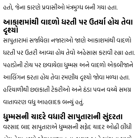
હતો, જેના કારણે પ્રવાસીઓ મંત્રમુગ્ધ બની ગયા હતા.
આકાશમાંથી વાદળો ધરતી પર ઉતર્યા હોય તેવા
દૃશ્યો
સાપુતારામાં સર્જાયેલા નજારાઓ જાણે આકાશમાંથી વાદળો
ધરતી પર ઉતરી આવ્યા હોય તેવો અહેસાસ કરાવી રહ્યા હતા.
પહાડોની ટોચ પર છવાયેલા ધુમ્મસ અને વાદળો એકબીજાને
આલિંગન કરતા હોય તેવા રમણીય દૃશ્યો જોવા મળ્યા હતા.
હરિયાળીથી છલકાતી ટેકરીઓ અને ઠંડા પવન વચ્ચે સમગ્ર
વાતાવરણ વધુ આહલાદક બન્યું હતું.
ધુમ્મસની ચાદરે વધારી સાપુતારાની સુંદરતા
વરસાદ બાદ સાપુતારાએ ધુમ્મસની સફેદ ચાદર ઓઢી લીધી