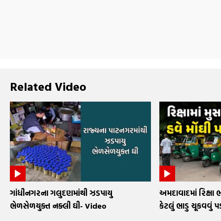
Related Video
ગાંધીનગરના ગલુદણમાંથી ઝડપાયુ
અમદાવાદમાં રિક્ષા ભ
ભેળસેળયુક્ત નક્લી ઘી- Video
કેટલું ભાડુ ચૂકવવું પ