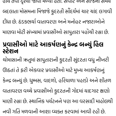
હોય તેવા દૃશ્યો જોવા મળ્યા હતા. સવાર અને સાંજના સમયે
બદલાતા મોસમના મિજાજે કુદરતી સૌંદર્યમાં ચાર ચાંદ લગાવી
દીધા છે. ઠંડકભર્યા વાતાવરણ અને મનોહર નજારાઓને
માણવા મોટી સંખ્યામાં પ્રવાસીઓ સાપુતારા પહોંચી રહ્યા છે.
પ્રવાસીઓ માટે આકર્ષણનું કેન્દ્ર બન્યું હિલ
સ્ટેશન
ચોમાસાની ઋતુમાં સાપુતારાની કુદરતી સુંદરતા વધુ નીખરી
ઊઠતાં તે ફરી એકવાર પ્રવાસીઓ માટે મુખ્ય આકર્ષણનું
કેન્દ્ર બન્યું છે. ધુમ્મસ, વાદળો, હરિયાળા પહાડો અને શીતળ
વાતાવરણ વચ્ચે પ્રવાસીઓ કુદરતની ગોદમાં યાદગાર ક્ષણો
માણી રહ્યા છે. સ્થાનિક પર્યટનને પણ આ વરસાદી માહોલથી
નવી ગતિ મળવાની આશા વ્યક્ત કરવામાં આવી રહી છે.