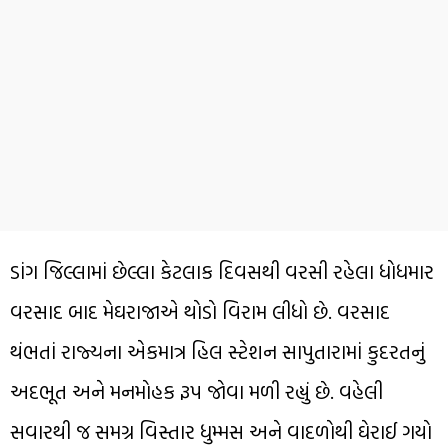
ડાંગ જિલ્લામાં છેલ્લા કેટલાક દિવસથી વરસી રહેલા ધોધમાર
વરસાદ બાદ મેઘરાજાએ થોડો વિરામ લીધો છે. વરસાદ
થંભતાં રાજ્યના એકમાત્ર હિલ સ્ટેશન સાપુતારામાં કુદરતનું
અદભૂત અને મનમોહક રૂપ જોવા મળી રહ્યું છે. વહેલી
સવારથી જ સમગ્ર વિસ્તાર ધુમ્મસ અને વાદળોથી ઘેરાઈ ગયો