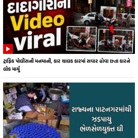
ટ્રાફિક પોલીસની મનમાની, કાર ચાલક કારમાં સવાર હોવા છતા કારને
લોક માર્યુ