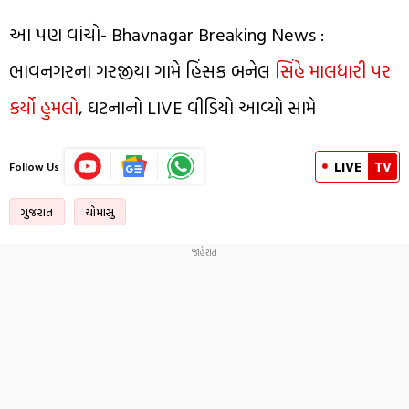
આ પણ વાંચો- Bhavnagar Breaking News :
ભાવનગરના ગરજીયા ગામે હિંસક બનેલ
સિંહે માલધારી પર
કર્યો હુમલો
, ઘટનાનો LIVE વીડિયો આવ્યો સામે
LIVE
TV
Follow Us
ગુજરાત
ચોમાસુ