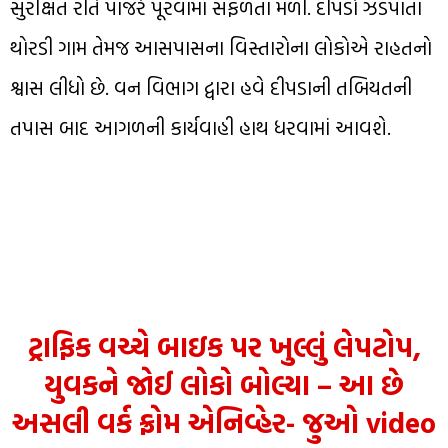
સુરક્ષિત રીતે પાંજરે પૂરવામાં સફળતા મળી. દીપડો ઝડપાતા
થોરડી ગામ તેમજ આસપાસના વિસ્તારોના લોકોએ રાહતનો
શ્વાસ લીધો છે. વન વિભાગ દ્વારા હવે દીપડાની તબિયતની
તપાસ બાદ આગળની કાર્યવાહી હાથ ધરવામાં આવશે.
ટ્રાફિક વચ્ચે બાઇક પર ખુલ્લું લેપટોપ,
યુવકને જોઈ લોકો બોલ્યા – આ છે
અસલી વર્ક ફ્રોમ એનિવ્હેર- જુઓ video