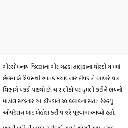
ગીરસોમનાથ જિલ્લાના ગીર ગઢડા તાલુકાના થોરડી ગામમાં
છેલ્લા બે દિવસથી આતંક મચાવનાર દીપડાને આખરે વન
વિભાગે પકડી પાડ્યો છે. ચાર લોકો પર હુમલો કરીને ભયનો
માહોલ સર્જનાર આ દીપડાને 30 કલાકના સતત રેસ્ક્યુ
ઓપરેશન બાદ બેહોશ કરી પાંજરે પૂરવામાં આવ્યો હતો.