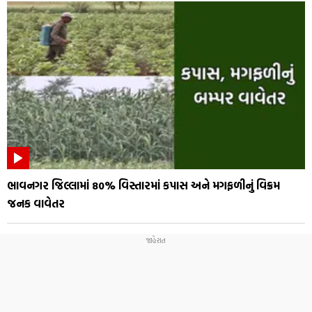
ભાવનગર જિલ્લામાં 80% વિસ્તારમાં કપાસ અને મગફળીનું વિક્રમ
જનક વાવેતર