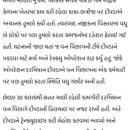
મળતી માહિતી મુજબ, ગઈકાલે સવારે થોરડી ગામ નજીક
કેળાના ખેતરમાં કામ કરી રહેલા કાકા-ભત્રીજા પર દીપડાએ
અચાનક હુમલો કર્યો હતો. ત્યારબાદ નજીકના વિસ્તારમાં વધુ
બે લોકો પર પણ હુમલો કરતા ગ્રામજનોમાં દહેશત ફેલાઈ ગઈ
હતી. ઘટનાની જાણ થતાં જ વન વિભાગની ટીમે દીપડાને
પકડવા માટે સર્ચ અને રેસ્ક્યુ ઓપરેશન શરૂ કર્યું હતું. જોકે
ઓપરેશન દરમિયાન દીપડાએ વન વિભાગના એક કર્મચારી
પર પણ હુમલો કરતા સ્થિતિ વધુ ગંભીર બની હતી.
છેલ્લા 30 કલાકથી સતત ચાલી રહેલી કામગીરી દરમિયાન
વન વિભાગે દીપડાની હિલચાલ પર નજર રાખી હતી. અંતે
દીપડાને ટ્રેન્ક્યુલાઇઝ કરી બેહોશ કરવામાં આવ્યો અને