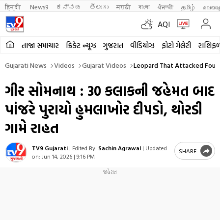
हिन्दी 
News9
ಕನ್ನಡ
తెలుగు
मराठी
বাংলা
ਪੰਜਾਬੀ
தமிழ்
മലയാ
AQI
તાજા સમાચાર
ક્રિકેટ ન્યૂઝ
ગુજરાત
વીડિયોઝ
ફોટો ગેલેરી
રાશિફ
Gujarati News
Videos
Gujarat Videos
Leopard That Attacked Four 
ગીર સોમનાથ : 30 કલાકની જહેમત બાદ
પાંજરે પુરાયો હુમલાખોર દીપડો, થોરડી
ગામે રાહત
TV9 Gujarati
|
Edited By:
Sachin Agrawal
|
Updated
SHARE
on:
Jun 14, 2026 | 9:16 PM