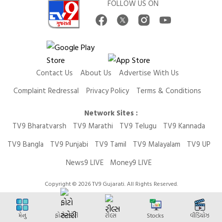
FOLLOW US ON
Contact Us
About Us
Advertise With Us
Complaint Redressal
Privacy Policy
Terms & Conditions
Network Sites :
TV9 Bharatvarsh
TV9 Marathi
TV9 Telugu
TV9 Kannada
TV9 Bangla
TV9 Punjabi
TV9 Tamil
TV9 Malayalam
TV9 UP
News9 LIVE
Money9 LIVE
Copyright © 2026 TV9 Gujarati. All Rights Reserved.
મેનુ
ફોટો સ્ટોરી
રીલ્સ
Stocks
વીડિયોઝ