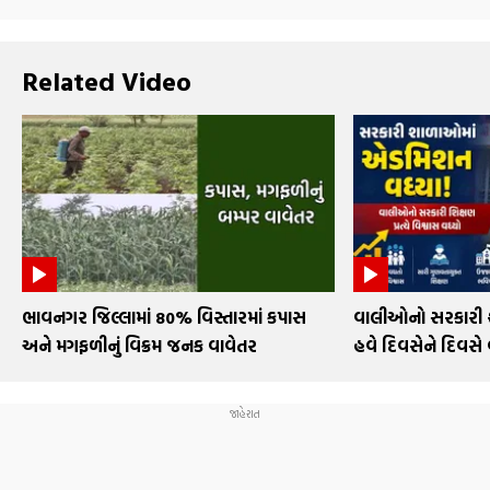
Related Video
ભાવનગર જિલ્લામાં 80% વિસ્તારમાં કપાસ
વાલીઓનો સરકારી શા
અને મગફળીનું વિક્રમ જનક વાવેતર
હવે દિવસેને દિવસે 