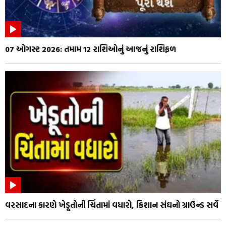
07 ઓગસ્ટ 2026: તમામ 12 રાશિઓનું આજનું રાશિફળ
વરસાદના કારણે ખેડૂતોની ચિંતામાં વધારો, કિશાન સંઘનો ગ્રાઉન્ડ સર્વે