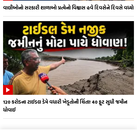
વાલીઓનો સરકારી શાળાઓ પ્રત્યેનો વિશ્વાસ હવે દિવસેને દિવસે વધ્યો
₹120 કરોડના ટાઈડલ ડેમે વધારી ખેડૂતોની ચિંતા! 40 ફૂટ સુધી જમીન
ધોવાઈ