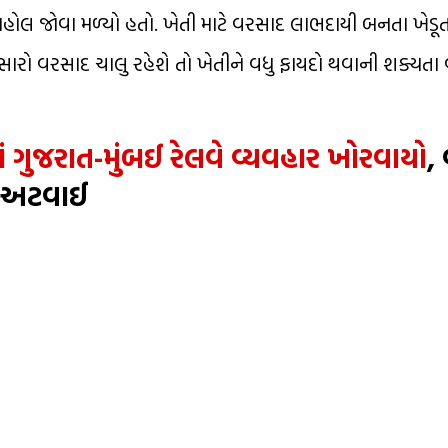
ાહોલ જોવા મળ્યો હતો. ખેતી માટે વરસાદ લાભદાયી બનતા ખેડૂ
ો વરસાદ ચાલુ રહેશે તો ખેતીને વધુ ફાયદો થવાની શક્યતા વ
ં ગુજરાત-મુંબઈ રેલવે વ્યવહાર ખોરવાયો
,
ે અટવાઈ