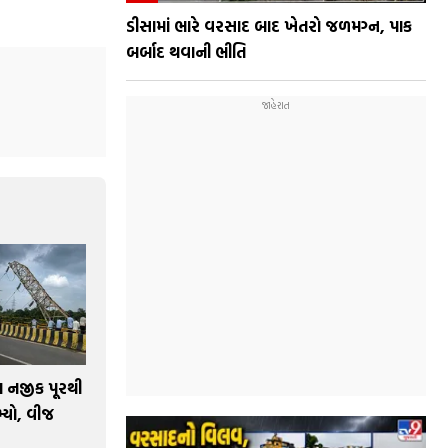
ડીસામાં ભારે વરસાદ બાદ ખેતરો જળમગ્ન, પાક
બર્બાદ થવાની ભીતિ
ા નજીક પૂરથી
્યો, વીજ