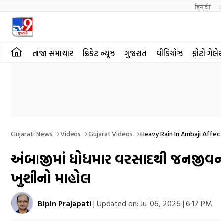
हिन्दी 
તાજા સમાચાર
ક્રિકેટ ન્યૂઝ
ગુજરાત
વીડિયોઝ
ફોટો ગેલે
Gujarati News
Videos
Gujarat Videos
Heavy Rain In Ambaji Affec
અંબાજીમાં ધોધમાર વરસાદથી જનજીવન પ્
ખુશીનો માહોલ
Bipin Prajapati
|
Updated on:
Jul 06, 2026 | 6:17 PM