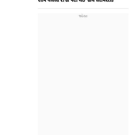
સામે વનનો રાજા પણ થઈ જાય નતમસ્તક