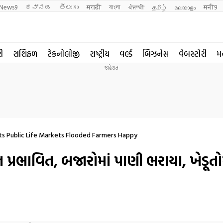
News9
ಕನ್ನಡ
తెలుగు
मराठी
বাংলা
ਪੰਜਾਬੀ
தமிழ்
മലയാളം
मनी9
રી
રાશિફળ
ટેકનોલોજી
રાષ્ટ્રીય
વર્લ્ડ
બિઝનેસ
વેબસ્ટોરી
મ
ts Public Life Markets Flooded Farmers Happy
રભાવિત, બજારોમાં પાણી ભરાયા, ખેડૂતોમ