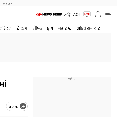
TV9-UP
AQI
નોરંજન
ટ્રેન્ડિંગ
ટોપિક
કૃષિ
મહારાષ્ટ્ર
ભક્તિ સમાચાર
ાં
SHARE