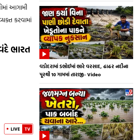
તોમાં આગામી
્યક્ત કરવામાં
 વંદે ભારત
વડોદરામાં ડભોઈમાં ભારે વરસાદ, ઢાઢર નદીના
પૂરથી 10 ગામમાં તારાજી- Video
LIVE
TV