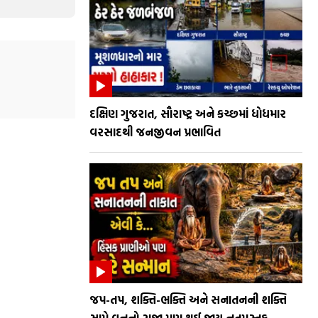
દક્ષિણ ગુજરાત, સૌરાષ્ટ્ર અને કચ્છમાં ધોધમાર
વરસાદથી જનજીવન પ્રભાવિત
જપ-તપ, શક્તિ-ભક્તિ અને સનાતનની શક્તિ