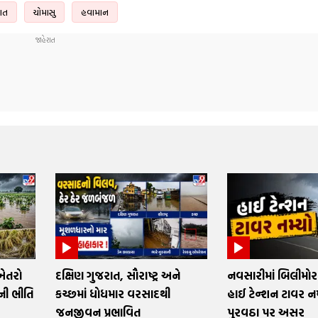
ાત
ચોમાસુ
હવામાન
ખેતરો
દક્ષિણ ગુજરાત, સૌરાષ્ટ્ર અને
નવસારીમાં બિલીમોર
ની ભીતિ
કચ્છમાં ધોધમાર વરસાદથી
હાઈ ટેન્શન ટાવર નમ
જનજીવન પ્રભાવિત
પુરવઠા પર અસર