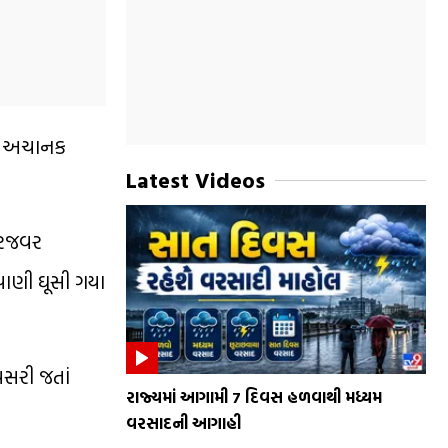
ાદ અચાનક
Latest Videos
વરજવર
પાણી ઘૂસી ગયા
રસરી જતાં
રાજ્યમાં આગામી 7 દિવસ હળવાથી મધ્યમ
વરસાદની આગાહી