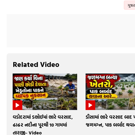
ગુજર
Related Video
વડોદરામાં ડભોઈમાં ભારે વરસાદ,
ડીસામાં ભારે વરસાદ બાદ 
ઢાઢર નદીના પૂરથી 10 ગામમાં
જળમગ્ન, પાક બર્બાદ થવા
તારાજી- Video