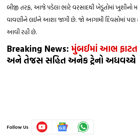
બીજી તરફ, આજે પડેલા ભારે વરસાદથી ખેડૂતોમાં ખુશીનો મ
વાવણીને લઈને આશા જાગી છે. જો આગામી દિવસોમાં પણ સાર
આવી રહી છે.
Breaking News:
મુંબઈમાં આભ ફાટતા
અને તેજસ સહિત અનેક ટ્રેનો અધવચ્ચ
Follow Us