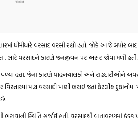
ારમાં ધીમીધારે વરસાદ વરસી રહ્યો હતો. જોકે આજે બપોર બ
 હતા. ભારે વરસાદને કારણે જનજીવન પર અસર જોવા મળી હતી.
રી વળ્યા હતા. જેના કારણે વાહનચાલકો અને રાહદારીઓને અ
 વિસ્તારમાં પણ વરસાદી પાણી ભરાઈ જતાં કેટલીક દુકાનોમાં 
છે.
ી ભરાવાની સ્થિતિ સર્જાઈ હતી. વરસાદથી વાતાવરણમાં ઠંડક પ્