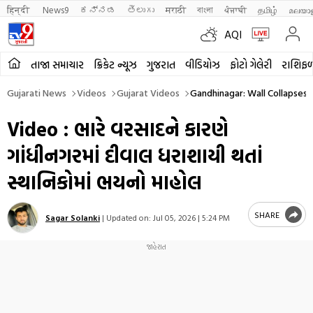
हिन्दी 
News9
ಕನ್ನಡ
తెలుగు
मराठी
বাংলা
ਪੰਜਾਬੀ
தமிழ்
മലയാ
AQI
તાજા સમાચાર
ક્રિકેટ ન્યૂઝ
ગુજરાત
વીડિયોઝ
ફોટો ગેલેરી
રાશિફ
Gujarati News
Videos
Gujarat Videos
Gandhinagar: Wall Collapses 
Video : ભારે વરસાદને કારણે
ગાંધીનગરમાં દીવાલ ધરાશાયી થતાં
સ્થાનિકોમાં ભયનો માહોલ
SHARE
Sagar Solanki
|
Updated on:
Jul 05, 2026 | 5:24 PM