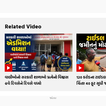
Related Video
વાલીઓનો સરકારી શાળાઓ પ્રત્યેનો વિશ્વાસ
₹120 કરોડના ટાઈડલ 
હવે દિવસેને દિવસે વધ્યો
ચિંતા! 40 ફૂટ સુધી