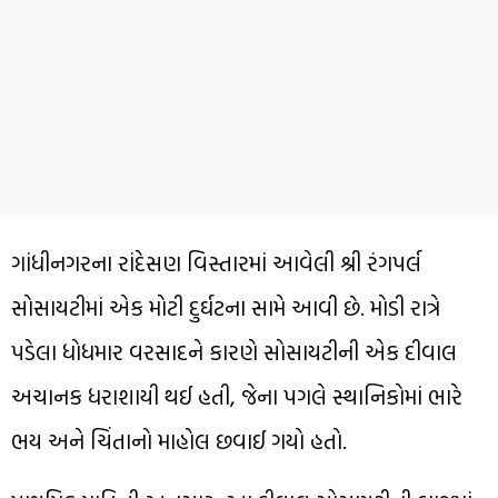
ગાંધીનગરના રાંદેસણ વિસ્તારમાં આવેલી શ્રી રંગપર્લ
સોસાયટીમાં એક મોટી દુર્ઘટના સામે આવી છે. મોડી રાત્રે
પડેલા ધોધમાર વરસાદને કારણે સોસાયટીની એક દીવાલ
અચાનક ધરાશાયી થઈ હતી, જેના પગલે સ્થાનિકોમાં ભારે
ભય અને ચિંતાનો માહોલ છવાઈ ગયો હતો.