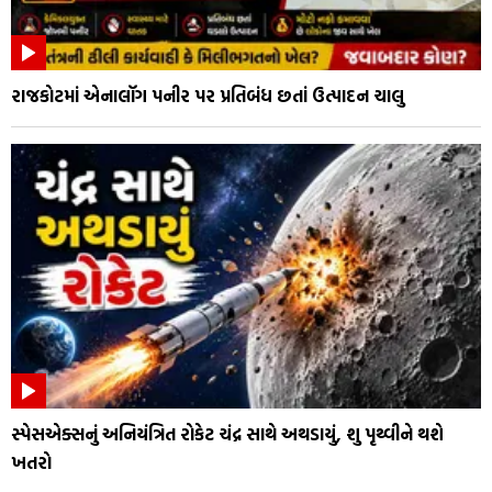
રાજકોટમાં એનાલૉગ પનીર પર પ્રતિબંધ છતાં ઉત્પાદન ચાલુ
સ્પેસએક્સનું અનિયંત્રિત રોકેટ ચંદ્ર સાથે અથડાયું, શુ પૃથ્વીને થશે
ખતરો