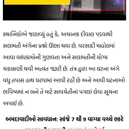
સ્થાનિકોએ જણાવ્યું હતું કે, અચાનક દીવાલ પડવાથી
સલામતી અંગેના પ્રશ્નો ઊભા થયા છે. વરસાદી માહોલમાં
આવા બાંધકામોની ગુણવત્તા અને સલામતીની યોગ્ય
ચકાસણી થવી અત્યંત જરૂરી છે. તંત્ર દ્વારા આ ઘટના અંગે
વધુ તપાસ હાથ ધરવામાં આવી રહી છે અને આવી ઘટનાઓ
ભવિષ્યમાં ન બને તે માટે સાવચેતીનાં પગલાં લેવા સૂચના
અપાઈ છે.
અમદાવાદીઓ સાવધાન: સાંજે 7 થી 9 વાગ્યા વચ્ચે ભારે