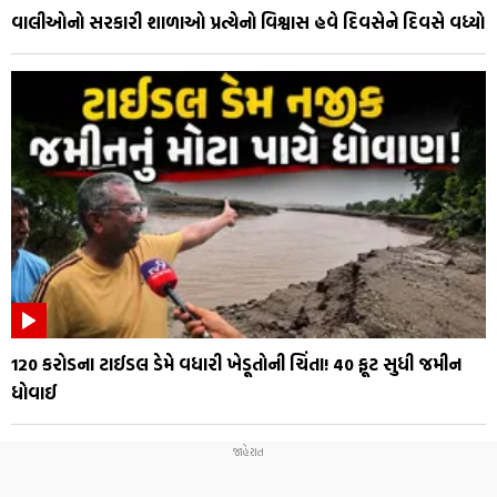
વાલીઓનો સરકારી શાળાઓ પ્રત્યેનો વિશ્વાસ હવે દિવસેને દિવસે વધ્યો
₹120 કરોડના ટાઈડલ ડેમે વધારી ખેડૂતોની ચિંતા! 40 ફૂટ સુધી જમીન
ધોવાઈ