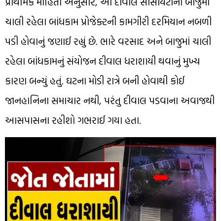
પ્રાથમિક માહિતી અનુસાર, આ દીવાલ સોસાયટીની બાજુમાં
ચાલી રહેલા બાંધકામ પ્રોજેક્ટની કામગીરી દરમિયાન નબળી
પડી હોવાનું જણાઈ રહ્યું છે. ભારે વરસાદ અને બાજુમાં ચાલી
રહેલા બાંધકામનું સંયોજન દીવાલ ધરાશાયી થવાનું મુખ્ય
કારણ બન્યું હતું. ઘટના મોડી રાત્રે બની હોવાથી કોઈ
જાનહાનિના સમાચાર નથી, પરંતુ દીવાલ પડવાના અવાજથી
આસપાસના રહીશો ગભરાઈ ગયા હતા.