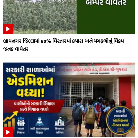
ભાવનગર જિલ્લામાં 80% વિસ્તારમાં કપાસ અને મગફળીનું વિક્રમ
જનક વાવેતર