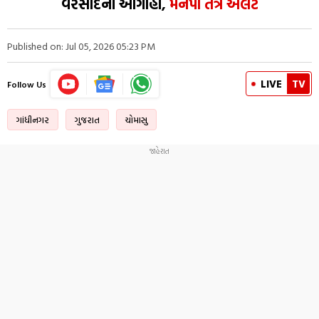
વરસાદની આગાહી,
મનપા તંત્ર એલર્ટ
Published on: Jul 05, 2026 05:23 PM
LIVE
TV
Follow Us
ગાંધીનગર
ગુજરાત
ચોમાસુ