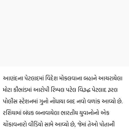
આણંદના પેટલાદમાં વિદેશ મોકલવાના બહાને આચરાયેલા
મોટા કૌભાંડમાં આરોપી રિમ્પલ પટેલ વિરૂદ્ધ પેટલાદ રૂરલ
પોલીસ સ્ટેશનમાં ગુનો નોંધાયા બાદ નવો વળાંક આવ્યો છે.
રશિયામાં બંધક બનાવાયેલા ભારતીય યુવાનોનો એક
ચોંકાવનારો વીડિયો સામે આવ્યો છે, જેમાં તેઓ પોતાની