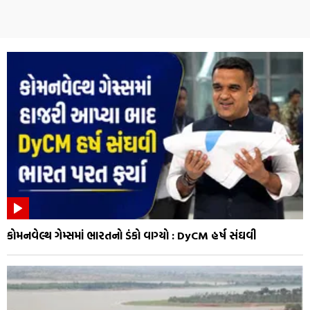
કોમનવેલ્થ ગેમ્સમાં ભારતનો ડંકો વાગ્યો : DyCM હર્ષ સંઘવી