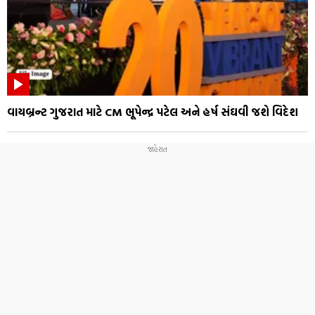
વાયબ્રન્ટ ગુજરાત માટે CM ભૂપેન્દ્ર પટેલ અને હર્ષ સંઘવી જશે વિદેશ