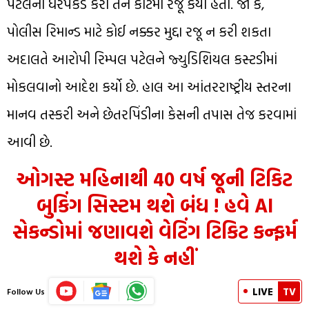
પટેલની ધરપકડ કરી તેને કોર્ટમાં રજૂ કર્યો હતો. જો કે,
પોલીસ રિમાન્ડ માટે કોઈ નક્કર મુદ્દા રજૂ ન કરી શકતા
અદાલતે આરોપી રિમ્પલ પટેલને જ્યુડિશિયલ કસ્ટડીમાં
મોકલવાનો આદેશ કર્યો છે. હાલ આ આંતરરાષ્ટ્રીય સ્તરના
માનવ તસ્કરી અને છેતરપિંડીના કેસની તપાસ તેજ કરવામાં
આવી છે.
ઓગસ્ટ મહિનાથી 40 વર્ષ જૂની ટિકિટ
બુકિંગ સિસ્ટમ થશે બંધ ! હવે AI
સેકન્ડોમાં જણાવશે વેટિંગ ટિકિટ કન્ફર્મ
થશે કે નહીં
LIVE
TV
Follow Us