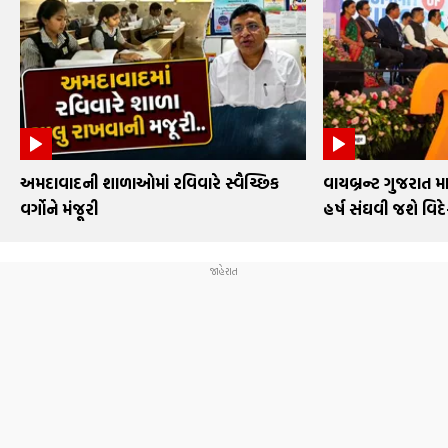
અમદાવાદની શાળાઓમાં રવિવારે સ્વૈચ્છિક
વાયબ્રન્ટ ગુજરાત મા
વર્ગોને મંજૂરી
હર્ષ સંઘવી જશે વિદ