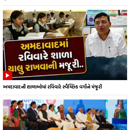
અમદાવાદની શાળાઓમાં રવિવારે સ્વૈચ્છિક વર્ગોને મંજૂરી