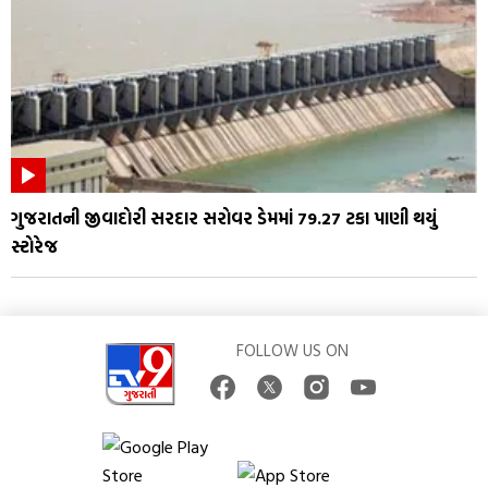
ગુજરાતની જીવાદોરી સરદાર સરોવર ડેમમાં 79.27 ટકા પાણી થયું
સ્ટોરેજ
FOLLOW US ON