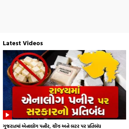
Latest Videos
ગુજરાતમાં એનાલોગ પનીર, ચીઝ અને બટર પર પ્રતિબંધ