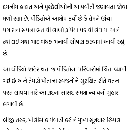
દયનીય હાલત અને મુશ્કેલીઓની આપવીતી જણાવતા જોવા
મળી રહ્યા છે. પીડિતોએ આક્ષેપ કર્યો છે કે તેમને ઊંચા
પગારના સપના બતાવી લાખો રૂપિયા પડાવી લેવાયા અને
ત્યાં લઈ ગયા બાદ બંધક બનાવી શોષણ કરવામાં આવી રહ્યું
છે.
આ વીડિયો જાહેર થતાં જ પીડિતોના પરિવારોમાં ચિંતા વ્યાપી
ગઈ છે અને તેમણે પોતાના સ્વજનોને સુરક્ષિત રીતે વતન
પરત લાવવા માટે આણંદના સાંસદ સમક્ષ ન્યાયની ગુહાર
લગાવી છે.
બીજી તરફ, પોલીસે કાર્યવાહી કરીને મુખ્ય સૂત્રધાર રિમ્પલ