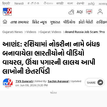
हिन्दी 
News9
ಕನ್ನಡ
తెలుగు
मराठी
বাংলা
ਪੰਜਾਬੀ
தமிழ்
മലയാ
AQI
તાજા સમાચાર
ક્રિકેટ ન્યૂઝ
ગુજરાત
વીડિયોઝ
ફોટો ગેલેરી
રાશિફ
Gujarati News
Videos
Gujarat Videos
Anand Russia Job Scam: 'Prom
આણંદ: રશિયામાં નોકરીના નામે બંધક
બનાવાયેલા ભારતીયોનો વીડિયો
વાયરલ, ઊંચા પગારની લાલચ આપી
લાખોની છેતરપિંડી
TV9 Gujarati
|
Edited By:
Sachin Agrawal
|
Updated
SHARE
on:
Jun 08, 2026 | 9:20 PM