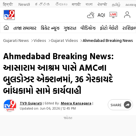
हिन्दी 
News9
ಕನ್ನಡ
తెలుగు
मराठी
বাংলা
ਪੰਜਾਬੀ
தமிழ்
മലയാ
AQI
તાજા સમાચાર
ક્રિકેટ ન્યૂઝ
ગુજરાત
વીડિયોઝ
ફોટો ગેલેરી
રાશિફ
Gujarati News
Videos
Gujarat Videos
Ahmedabad Breaking News AM
Ahmedabad Breaking News:
આસારામ આશ્રમ પાસે AMCના
બુલડોઝર એક્શનમાં, 36 ગેરકાયદે
બાંધકામો સામે કાર્યવાહી
TV9 Gujarati
|
Edited By:
Meera Kansagara
|
SHARE
Updated on:
Jun 06, 2026 | 12:45 PM