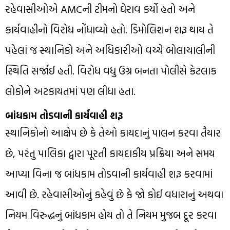
રહેવાસીઓએ AMCની ટીમનો ઘેરાવ કર્યો હતો અને
કાર્યવાહીનો વિરોધ નોંધાવ્યો હતો. ડિમોલિશન શરૂ થાય તે
પહેલાં જ સ્થાનિકો અને અધિકારીઓ વચ્ચે બોલાચાલીની
સ્થિતિ સર્જાઈ હતી. વિરોધ વધુ ઉગ્ર બનતા પોલીસે કેટલાક
લોકોને અટકાયતમાં પણ લીધા હતા.
બાંધકામ તોડવાની કાર્યવાહી શરૂ
સ્થાનિકોનો આક્ષેપ છે કે તેઓ કાયદાનું પાલન કરવા તૈયાર
છે, પરંતુ પાલિકા દ્વારા પૂરતી કાયદાકીય પ્રક્રિયા અને સમય
આપ્યા વિના જ બાંધકામ તોડવાની કાર્યવાહી શરૂ કરવામાં
આવી છે. રહેવાસીઓનું કહેવું છે કે જો કોઈ વધારાનું અથવા
નિયમ વિરુદ્ધનું બાંધકામ હોય તો તે નિયમ મુજબ દૂર કરવા