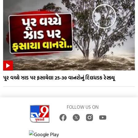
પૂર વચ્ચે ઝાડ પર ફસાયેલા 25-30 વાનરોનું દિલધડક રેસ્ક્યૂ
FOLLOW US ON