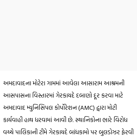
અમદાવાદના મોટેરા ગામમાં આવેલા આસારામ આશ્રમની
આસપાસના વિસ્તારમાં ગેરકાયદે દબાણો દૂર કરવા માટે
અમદાવાદ મ્યુનિસિપલ કોર્પોરેશન (AMC) દ્વારા મોટી
કાર્યવાહી હાથ ધરવામાં આવી છે. સ્થાનિકોના ભારે વિરોધ
વચ્ચે પાલિકાની ટીમે ગેરકાયદે બાંધકામો પર બુલડોઝર ફેરવી