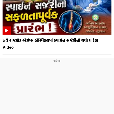
હવે રાજકોટ એઈમ્સ હોસ્પિટલમાં સ્પાઈન સર્જરીનો થયો પ્રારંભ-
Video