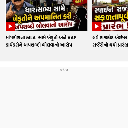
માંગરોળના MLA સામે ખેડૂતો અને AAP
હવે રાજકોટ એઈમ્સ 
કાર્યકરોને અપશબ્દો બોલવાનો આરોપ
સર્જરીનો થયો પ્રાર