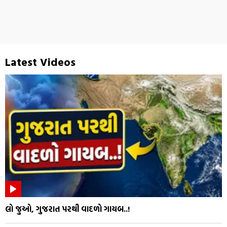
Latest Videos
લો જુઓ, ગુજરાત પરથી વાદળો ગાયબ..!