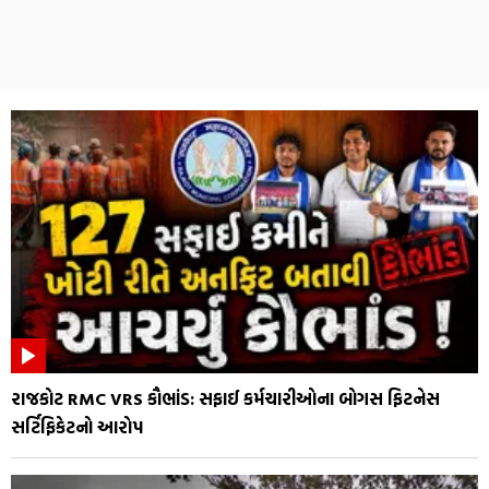
રાજકોટ RMC VRS કૌભાંડ: સફાઈ કર્મચારીઓના બોગસ ફિટનેસ
સર્ટિફિકેટનો આરોપ