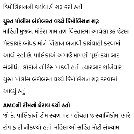
ડિમોલિશનની કાર્યવાહી શરૂ કરી હતી.
ચુસ્ત પોલીસ બંદોબસ્ત વચ્ચે ડિમોલિશન શરૂ
માહિતી મુજબ, મોટેરા ગામ તળ વિસ્તારમાં આવેલા 36 જેટલા
ગેરકાયદે બાંધકામોને નિશાન બનાવી કાર્યવાહી કરવામાં
આવી રહી છે. પાલિકાએ અગાઉ માપણી પૂર્ણ કર્યા બાદ
સંબંધિત લોકોને નોટિસ પાઠવી હતી. ત્યારબાદ શનિવારે
ચુસ્ત પોલીસ બંદોબસ્ત વચ્ચે ડિમોલિશન શરૂ કરવામાં
આવ્યું હતું.
AMCની ટીમનો ઘેરાવ કર્યો હતો
જો કે, પાલિકાની ટીમ સ્થળ પર પહોંચતા જ સ્થાનિકોમાં ભારે
રોષ ફાટી નીકળ્યો હતો. મહિલાઓ સહિત મોટી સંખ્યામાં