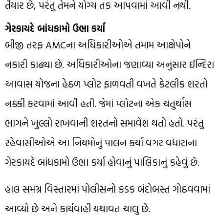
તૈયાર છે, પરંતુ તેમને યોગ્ય તક આપવામાં આવી નથી.
ગેરકાયદે બાંધકામો ઉભા કર્યા
બીજી તરફ AMCના અધિકારીઓએ તમામ આક્ષેપોને
નકારી કાઢ્યા છે. અધિકારીઓના જણાવ્યા અનુસાર ઈન્દિરા
આવાસ યોજના હેઠળ પ્લોટ ફાળવતી વખતે કેટલીક શરતો
નક્કી કરવામાં આવી હતી. જેમાં પ્લોટના એક ચતુર્થાંસ
ભાગને ખુલ્લો રાખવાની શરતનો સમાવેશ થતો હતો. પરંતુ
રહેવાસીઓએ આ નિયમોનું પાલન કર્યા વગર વધારાના
ગેરકાયદે બાંધકામો ઉભા કર્યા હોવાનું પાલિકાનું કહેવું છે.
હાલ સમગ્ર વિસ્તારમાં પોલીસનો કડક બંદોબસ્ત ગોઠવવામાં
આવ્યો છે અને કાર્યવાહી યથાવત ચાલુ છે.