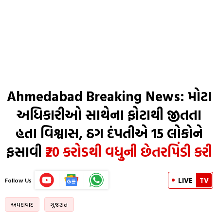
Ahmedabad Breaking News: મોટા
અધિકારીઓ સાથેના ફોટાથી જીતતા
હતા વિશ્વાસ, ઠગ દંપતીએ 15 લોકોને
ફસાવી
₹20 કરોડથી વધુની છેતરપિંડી કરી
LIVE
TV
Follow Us
અમદાવાદ
ગુજરાત