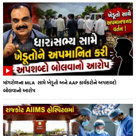
માંગરોળના MLA સામે ખેડૂતો અને AAP કાર્યકરોને અપશબ્દો
બોલવાનો આરોપ