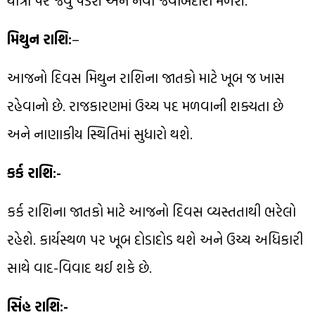
યાત્રા પર જવું પડશે અને નવી જવાબદારી મળશે.
મિથુન રાશિ:
–
આજનો દિવસ મિથુન રાશિના જાતકો માટે ખૂબ જ ખાસ
રહેવાનો છે. રાજકારણમાં ઉચ્ચ પદ મળવાની શક્યતા છે
અને નાણાકીય સ્થિતિમાં સુધારો થશે.
કર્ક રાશિ:-
કર્ક રાશિના જાતકો માટે આજનો દિવસ વ્યસ્તતાથી ભરેલો
રહેશે. કાર્યસ્થળ પર ખૂબ દોડાદોડ થશે અને ઉચ્ચ અધિકારી
સાથે વાદ-વિવાદ થઈ શકે છે.
સિંહ રાશિ:-