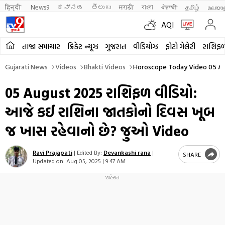
हिन्दी 
News9
ಕನ್ನಡ
తెలుగు
मराठी
বাংলা
ਪੰਜਾਬੀ
தமிழ்
മലയാ
AQI
તાજા સમાચાર
ક્રિકેટ ન્યૂઝ
ગુજરાત
વીડિયોઝ
ફોટો ગેલેરી
રાશિફ
Gujarati News
Videos
Bhakti Videos
Horoscope Today Video 05 Augu
05 August 2025 રાશિફળ વીડિયો:
આજે કઈ રાશિના જાતકોનો દિવસ ખૂબ
જ ખાસ રહેવાનો છે? જુઓ Video
Ravi Prajapati
|
Edited By:
Devankashi rana
|
SHARE
Updated on:
Aug 05, 2025 | 9:47 AM