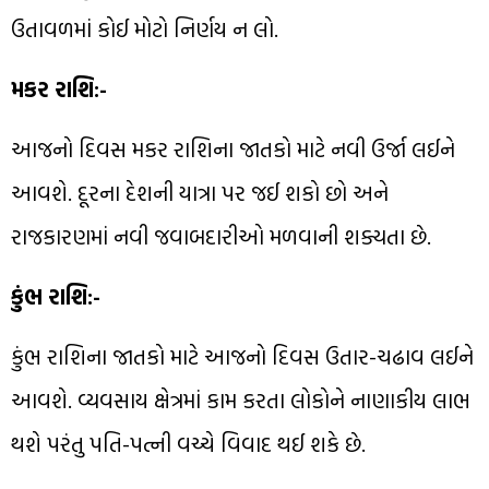
ઉતાવળમાં કોઈ મોટો નિર્ણય ન લો.
મકર રાશિ:-
આજનો દિવસ મકર રાશિના જાતકો માટે નવી ઉર્જા લઈને
આવશે. દૂરના દેશની યાત્રા પર જઈ શકો છો અને
રાજકારણમાં નવી જવાબદારીઓ મળવાની શક્યતા છે.
કુંભ રાશિ:-
કુંભ રાશિના જાતકો માટે આજનો દિવસ ઉતાર-ચઢાવ લઈને
આવશે. વ્યવસાય ક્ષેત્રમાં કામ કરતા લોકોને નાણાકીય લાભ
થશે પરંતુ પતિ-પત્ની વચ્ચે વિવાદ થઈ શકે છે.