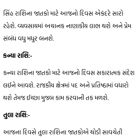
સિંહ રાશિના જાતકો માટે આજનો દિવસ એકંદરે સારો
રહેશે. વ્યવસાયમાં અચાનક નાણાકીય લાભ થશે અને પ્રેમ
સંબંધ વધુ મધુર બનશે.
કન્યા રાશિ:-
કન્યા રાશિના જાતકો માટે આજનો દિવસ સકારાત્મક સંદેશ
લઈને આવશે. રાજકીય ક્ષેત્રમાં પદ અને પ્રતિષ્ઠામાં વધારો
થશે તેમજ ઈચ્છા મુજબ કામ કરવાની તક મળશે.
તુલા રાશિ:-
આજના દિવસે તુલા રાશિના જાતકોએ થોડી સાવચેતી