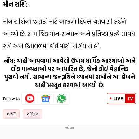
મીન રાશિ:-
મીન રાશિના જાતકો માટે આજનો દિવસ ચેતવણી લઈને
આવ્યો છે. સામાજિક માન-સન્માન અને પ્રતિષ્ઠા પ્રત્યે સાવધ
રહો અને ઉતાવળમાં કોઈ મોટો નિર્ણય ન લો.
નોંધ: અહીં આપવામાં આવેલો ઉપાય ધાર્મિક આસ્થાઓ અને
લોક માન્યતાઓ પર આધારિત છે, જેનો કોઈ વૈજ્ઞાનિક
પુરાવો નથી. સામાન્ય જનરૂચિને ધ્યાનમાં રાખીને આ લેખને
અહીં પ્રસ્તુત કરવામાં આવ્યો છે.
LIVE
TV
Follow Us
ભક્તિ
રાશિફળ