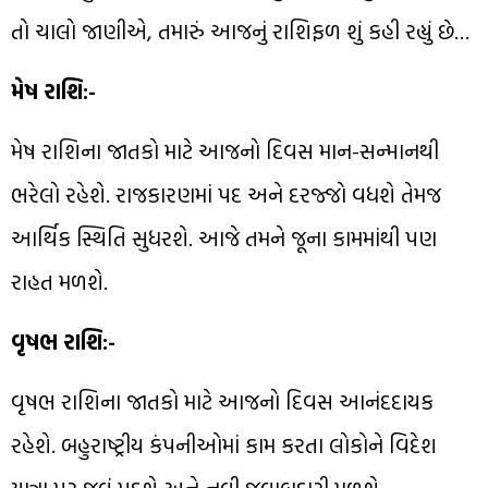
તો ચાલો જાણીએ, તમારું આજનું રાશિફળ શું કહી રહ્યું છે…
મેષ રાશિ:-
મેષ રાશિના જાતકો માટે આજનો દિવસ માન-સન્માનથી
ભરેલો રહેશે. રાજકારણમાં પદ અને દરજ્જો વધશે તેમજ
આર્થિક સ્થિતિ સુધરશે. આજે તમને જૂના કામમાંથી પણ
રાહત મળશે.
વૃષભ રાશિ:-
વૃષભ રાશિના જાતકો માટે આજનો દિવસ આનંદદાયક
રહેશે. બહુરાષ્ટ્રીય કંપનીઓમાં કામ કરતા લોકોને વિદેશ