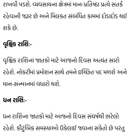
રાખવી પડશે. વ્યવસાયના ક્ષેત્રમાં માન-પ્રતિષ્ઠા પ્રત્યે સતર્ક
રહેવાની જરૂર છે અને મિલકત સંબંધિત કામમાં દોડાદોડ થઈ
શકે છે.
વૃશ્ચિક રાશિ:-
વૃશ્ચિક રાશિના જાતકો માટે આજનો દિવસ અત્યંત સારો
રહેશે. નોકરીમાં પ્રમોશન સાથે તમને ઇચ્છિત પદ મળશે અને
માન-સન્માનમાં વધારો થશે.
ધન રાશિ:-
ધન રાશિના જાતકો માટે આજનો દિવસ સંઘર્ષથી ભરેલો
રહેશે. કૌટુંબિક સમસ્યાઓ ઉકેલાઈ જવાના સંકેતો છે પરંતુ