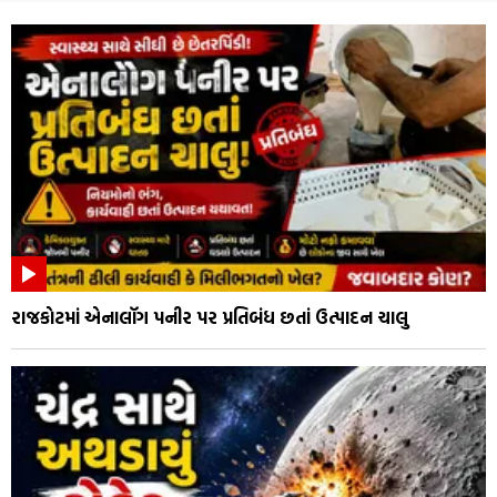
રાજકોટમાં એનાલૉગ પનીર પર પ્રતિબંધ છતાં ઉત્પાદન ચાલુ