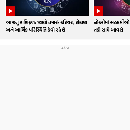
આજનું રાશિફળ: જાણો તમારું કરિયર, રોકાણ
નોકરીમાં સહકર્મી
અને આર્થિક પરિસ્થિતિ કેવી રહેશે
તકો સામે આવશે