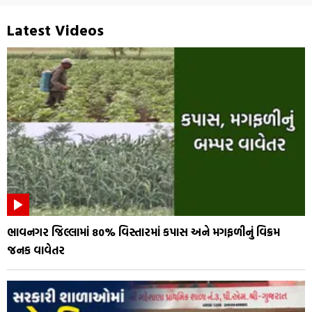
Latest Videos
ભાવનગર જિલ્લામાં 80% વિસ્તારમાં કપાસ અને મગફળીનું વિક્રમ
જનક વાવેતર