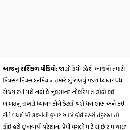
આજનું રાશિફળ વીડિયો:
જાણો કેવો રહેશે આજનો તમારો
દિવસ? દિવસ દરમિયાન તમારે શું રાખવું પડશે ધ્યાન? ધંધા
રોજગારમાં થશે નફો કે નુકસાન? નોકરિયાત લોકો કઈ
બાબતનું રાખશે ધ્યાન? કોને કેટલો થશે ધન લાભ અને કઈ
રીતે વધશે માઁ લક્ષ્મીની કૃપા? આજે કોઈ રહેશે તંદુરસ્ત તો
કોઈ હશે દુખાવાથી પરેશાન, પ્રેમી યુગલો માટે શું છે સમાચાર?