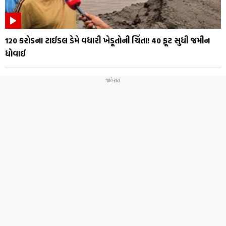
₹120 કરોડના ટાઈડલ ડેમે વધારી ખેડૂતોની ચિંતા! 40 ફૂટ સુધી જમીન
ધોવાઈ