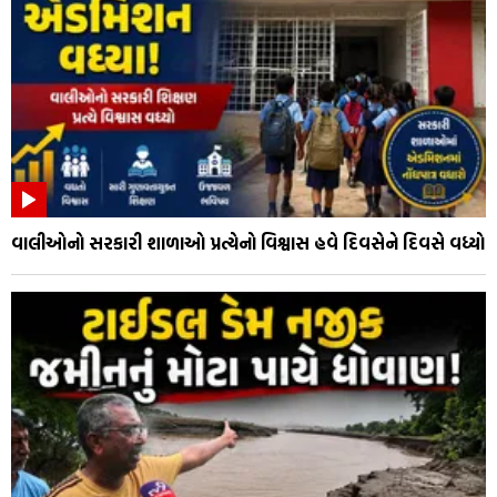
વાલીઓનો સરકારી શાળાઓ પ્રત્યેનો વિશ્વાસ હવે દિવસેને દિવસે વધ્યો