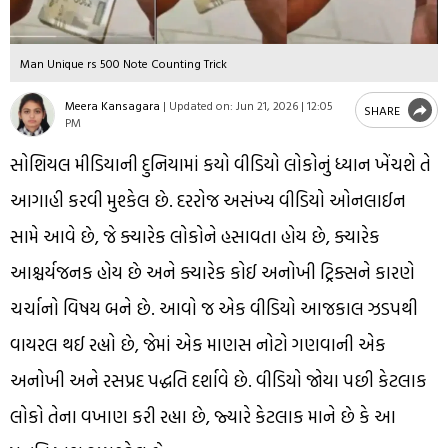
Man Unique rs 500 Note Counting Trick
Meera Kansagara
|
Updated on:
Jun 21, 2026 | 12:05
SHARE
PM
સોશિયલ મીડિયાની દુનિયામાં કયો વીડિયો લોકોનું ધ્યાન ખેંચશે તે
આગાહી કરવી મુશ્કેલ છે. દરરોજ અસંખ્ય વીડિયો ઓનલાઈન
સામે આવે છે, જે ક્યારેક લોકોને હસાવતા હોય છે, ક્યારેક
આશ્ચર્યજનક હોય છે અને ક્યારેક કોઈ અનોખી ટ્રિક્સને કારણે
ચર્ચાનો વિષય બને છે. આવો જ એક વીડિયો આજકાલ ઝડપથી
વાયરલ થઈ રહ્યો છે, જેમાં એક માણસ નોટો ગણવાની એક
અનોખી અને રસપ્રદ પદ્ધતિ દર્શાવે છે. વીડિયો જોયા પછી કેટલાક
લોકો તેના વખાણ કરી રહ્યા છે, જ્યારે કેટલાક માને છે કે આ