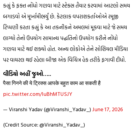
કહ્યું કે ફક્ત નોંધો ગણવા માટે સ્ટેક્સ તૈયાર કરવામાં આટલો સમય
બગાડવો એ મૂર્ખામીભર્યું છે. કેટલાક વપરાશકર્તાઓએ રમૂજી
ટિપ્પણી કરતા કહ્યું કે આ તકનીકને અમલમાં મૂકવા માટે જે સમય
લાગ્યો તેનો ઉપયોગ સામાન્ય પદ્ધતિનો ઉપયોગ કરીને નોંધો
ગણવા માટે થઈ શક્યો હોત. અન્ય લોકોએ તેને સોશિયલ મીડિયા
પર વાયરલ થઈ રહેલા બીજા એક વિચિત્ર હેક તરીકે ફગાવી દીધો.
વીડિયો અહીં જુઓ…..
पैसा गिनने की ये ट्रिक्स आपके बहुत काम आ सकती है
pic.twitter.com/IuBhMTUSJY
— Viranshi Yadav (@Viranshi_Yadav_)
June 17, 2026
(Credit Source: @Viranshi_Yadav_)