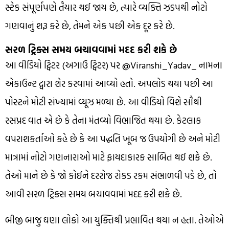
સ્ટેક સંપૂર્ણપણે તૈયાર થઈ જાય છે, ત્યારે વ્યક્તિ ઝડપથી નોટો
ગણવાનું શરૂ કરે છે, તેમને એક પછી એક દૂર કરે છે.
સરળ ટ્રિક્સ સમય બચાવવામાં મદદ કરી શકે છે
આ વીડિયો ટ્વિટર (અગાઉ ટ્વિટર) પર @Viranshi_Yadav_ નામના
એકાઉન્ટ દ્વારા શેર કરવામાં આવ્યો હતો. અપલોડ થયા પછી આ
પોસ્ટને મોટી સંખ્યામાં વ્યૂઝ મળ્યા છે. આ વીડિયો વિશે સૌથી
રસપ્રદ વાત એ છે કે તેના મંતવ્યો વિભાજિત થયા છે. કેટલાક
વપરાશકર્તાઓ કહે છે કે આ પદ્ધતિ ખૂબ જ ઉપયોગી છે અને મોટી
માત્રામાં નોટો ગણનારાઓ માટે ફાયદાકારક સાબિત થઈ શકે છે.
તેઓ માને છે કે જો કોઈને દરરોજ રોકડ રકમ સંભાળવી પડે છે, તો
આવી સરળ ટ્રિક્સ સમય બચાવવામાં મદદ કરી શકે છે.
બીજી બાજુ ઘણા લોકો આ યુક્તિથી પ્રભાવિત થયા ન હતા. તેઓએ