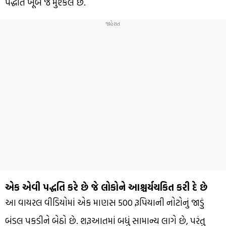
પદ્ધતિ ખૂબ જ મુશ્કેલ છે.
એક એવી પદ્ધતિ કરે છે જે લોકોને આશ્ચર્યચકિત કરી દે છે
આ વાયરલ વીડિયોમાં એક માણસ 500 રૂપિયાની નોટોનું જાડું
બંડલ પકડીને બેઠો છે. શરૂઆતમાં બધું સામાન્ય લાગે છે, પરંતુ