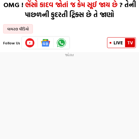
OMG !
ભેંસો કાદવ જોતાં જ કેમ સૂઈ જાય છે
? તેની
પાછળની કુદરતી ટ્રિક્સ છે તે જાણો
વાયરલ વીડિયો
LIVE
TV
Follow Us