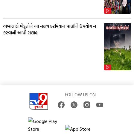
અંબાલાલે ખેડૂતોને આ નક્ષત્ર દરમિયાન પાણીને ઉપયોગ ન
કરવાની આપી સલાહ
FOLLOW US ON