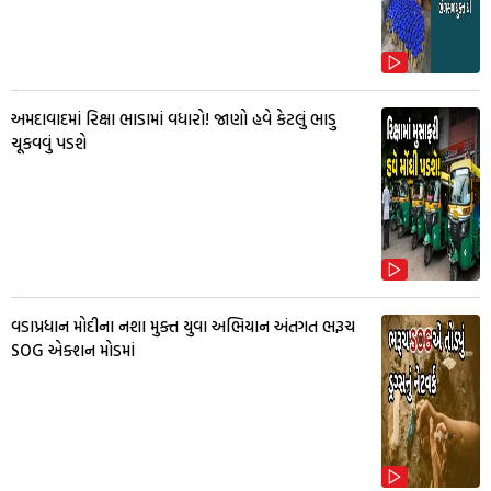
અમદાવાદમાં રિક્ષા ભાડામાં વધારો! જાણો હવે કેટલું ભાડુ
ચૂકવવું પડશે
વડાપ્રધાન મોદીના નશા મુક્ત યુવા અભિયાન અંતગત ભરૂચ
SOG એક્શન મોડમાં