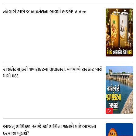
તહેવારો ટાણે જ ખાદ્યતેલના ભાવમાં ભડકો! Video
રાજકોટમાં ફરી જળસંકટના ભણકારા, મનપાએ સરકાર પાસે
માગી મદદ
આજનું રાશિફળ: આજે કઈ રાશિના જાતકો માટે ભાગ્યના
દરવાજા ખુલશે?