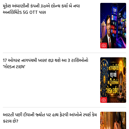
મુકેશ અંબાણીની કંપની Jioએ લોન્ચ કર્યા બે નવા
અનલિમિટેડ 5G OTT પાસ
17 ઓગસ્ટ નાગપંચમી ખાસ! શરૂ થશે આ 3 રાશિઓનો
'ગોલ્ડન ટાઇમ'
આરતી પછી દીવાની જ્યોત પર હાથ ફેરવી આંખોને સ્પર્શ કેમ
કરાય છે?