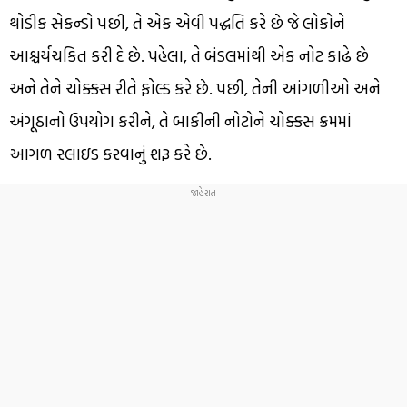
થોડીક સેકન્ડો પછી, તે એક એવી પદ્ધતિ કરે છે જે લોકોને
આશ્ચર્યચકિત કરી દે છે. પહેલા, તે બંડલમાંથી એક નોટ કાઢે છે
અને તેને ચોક્કસ રીતે ફોલ્ડ કરે છે. પછી, તેની આંગળીઓ અને
અંગૂઠાનો ઉપયોગ કરીને, તે બાકીની નોટોને ચોક્કસ ક્રમમાં
આગળ સ્લાઇડ કરવાનું શરૂ કરે છે.