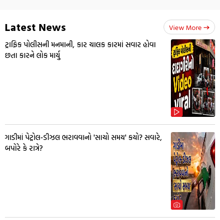
Latest News
View More
ટ્રાફિક પોલીસની મનમાની, કાર ચાલક કારમાં સવાર હોવા
છતા કારને લોક માર્યુ
ગાડીમાં પેટ્રોલ-ડીઝલ ભરાવવાનો 'સાચો સમય' કયો? સવારે,
બપોરે કે રાત્રે?