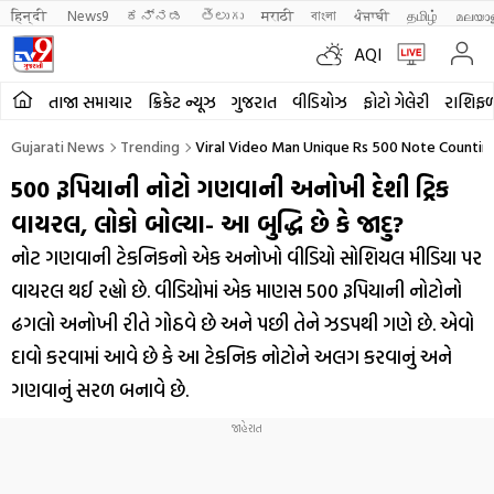
हिन्दी 
News9
ಕನ್ನಡ
తెలుగు
मराठी
বাংলা
ਪੰਜਾਬੀ
தமிழ்
മലയാ
AQI
તાજા સમાચાર
ક્રિકેટ ન્યૂઝ
ગુજરાત
વીડિયોઝ
ફોટો ગેલેરી
રાશિફ
Gujarati News
Trending
Viral Video Man Unique Rs 500 Note Countin
500 રૂપિયાની નોટો ગણવાની અનોખી દેશી ટ્રિક
વાયરલ, લોકો બોલ્યા- આ બુદ્ધિ છે કે જાદુ?
નોટ ગણવાની ટેકનિકનો એક અનોખો વીડિયો સોશિયલ મીડિયા પર
વાયરલ થઈ રહ્યો છે. વીડિયોમાં એક માણસ 500 રૂપિયાની નોટોનો
ઢગલો અનોખી રીતે ગોઠવે છે અને પછી તેને ઝડપથી ગણે છે. એવો
દાવો કરવામાં આવે છે કે આ ટેકનિક નોટોને અલગ કરવાનું અને
ગણવાનું સરળ બનાવે છે.