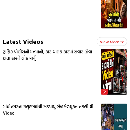
Latest Videos
View More
ટ્રાફિક પોલીસની મનમાની, કાર ચાલક કારમાં સવાર હોવા
છતા કારને લોક માર્યુ
ગાંધીનગરના ગલુદણમાંથી ઝડપાયુ ભેળસેળયુક્ત નક્લી ઘી-
Video