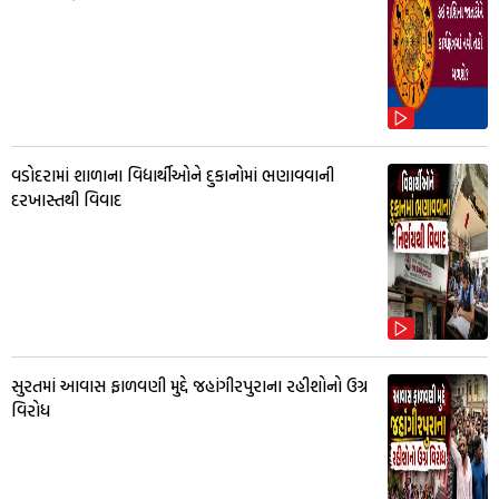
વડોદરામાં શાળાના વિદ્યાર્થીઓને દુકાનોમાં ભણાવવાની
દરખાસ્તથી વિવાદ
સુરતમાં આવાસ ફાળવણી મુદ્દે જહાંગીરપુરાના રહીશોનો ઉગ્ર
વિરોધ