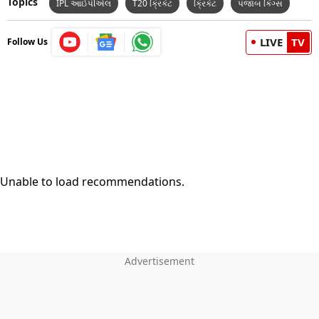
Topics
IPL આઈપીએલ
T20 ક્રિકેટ
ક્રિકેટ
પંજાબ કિંગ્સ
મું
LIVE
TV
Follow Us
Unable to load recommendations.