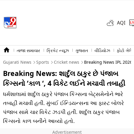
AQI
તાજા સમાચાર
ક્રિકેટ ન્યૂઝ
ગુજરાત
વીડિયોઝ
ફોટો ગેલેર
Gujarati News
Sports
Cricket news
Breaking News IPL 2026 
Breaking News: શાર્દુલ ઠાકુર છે પંજાબ
કિંગ્સનો ‘કાળ ‘, 4 વિકેટ લઈને મચાવી તબાહી
ધર્મશાલામાં શાર્દુલ ઠાકુરે પંજાબ કિંગ્સના બેટ્સમેનોને ભારે
તબાહી મચાવી હતી. મુંબઈ ઈન્ડિયન્સના આ ફાસ્ટ બોલરે
પંજાબ સામે ચાર વિકેટ ઝડપી હતી. શાર્દુલ ઠાકુર પંજાબ
કિંગ્સનો કાળ બનીને આવ્યો હતો.