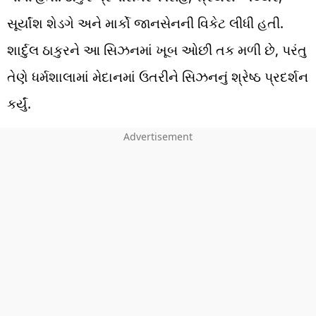
સૂર્યાંશ શેડગે અને માર્કો જાનસેનની વિકેટ લીધી હતી.
શાર્દુલ ઠાકુરને આ સિઝનમાં ખૂબ ઓછી તક મળી છે, પરંતુ
તેણે ધર્મશાલામાં મેદાનમાં ઉતરીને સિઝનનું શ્રેષ્ઠ પ્રદર્શન
કર્યું.