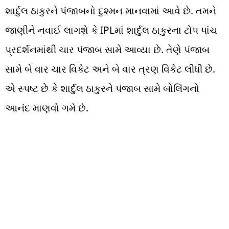
શાર્દુલ ઠાકુરને પંજાબનો દુશ્મન માનવામાં આવે છે. તમને
જાણીને નવાઈ લાગશે કે IPLમાં શાર્દુલ ઠાકુરના ટોપ પાંચ
પ્રદર્શનમાંથી ચાર પંજાબ સામે આવ્યા છે. તેણે પંજાબ
સામે બે વાર ચાર વિકેટ અને બે વાર ત્રણ વિકેટ લીધી છે.
એ સ્પષ્ટ છે કે શાર્દુલ ઠાકુરને પંજાબ સામે બોલિંગનો
આનંદ માણવો ગમે છે.