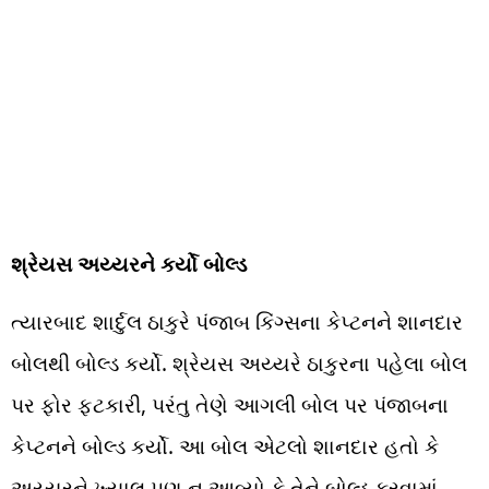
શ્રેયસ અય્યરને કર્યો બોલ્ડ
ત્યારબાદ શાર્દુલ ઠાકુરે પંજાબ કિંગ્સના કેપ્ટનને શાનદાર
બોલથી બોલ્ડ કર્યો. શ્રેયસ અય્યરે ઠાકુરના પહેલા બોલ
પર ફોર ફટકારી, પરંતુ તેણે આગલી બોલ પર પંજાબના
કેપ્ટનને બોલ્ડ કર્યો. આ બોલ એટલો શાનદાર હતો કે
અય્યરને ખ્યાલ પણ ન આવ્યો કે તેને બોલ્ડ કરવામાં