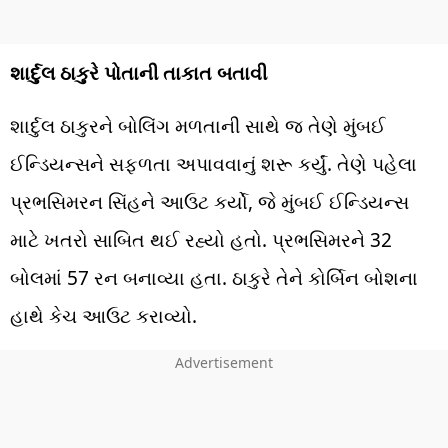
શાર્દુલ ઠાકુરે પોતાની તાકાત બતાવી
શાર્દુલ ઠાકુરને બોલિંગ મળતાની સાથે જ તેણે મુંબઈ
ઈન્ડિયન્સને સફળતા અપાવવાનું શરૂ કર્યું. તેણે પહેલા
પ્રભસિમરન સિંહને આઉટ કર્યો, જે મુંબઈ ઈન્ડિયન્સ
માટે ખતરો સાબિત થઈ રહ્યો હતો. પ્રભસિમરને 32
બોલમાં 57 રન બનાવ્યા હતા. ઠાકુરે તેને કોર્બિન બોશના
હાથે કેચ આઉટ કરાવ્યો.