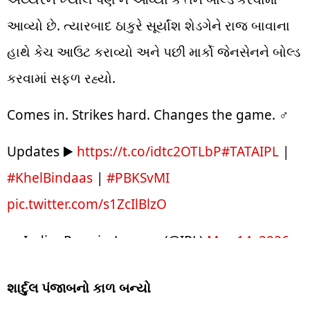
આવ્યો છે. ત્યારબાદ ઠાકુરે સૂર્યાંશ શેડગેને રાજ બાવાના
હાથે કેચ આઉટ કરાવ્યો અને પછી માર્કો જેનસેનને બોલ્ડ
કરવામાં સફળ રહ્યો.
Comes in. Strikes hard. Changes the game. ‍♂️
Updates ▶️
https://t.co/idtc2OTLbP
#TATAIPL
|
#KhelBindaas
|
#PBKSvMI
pic.twitter.com/s1ZcIlBlzO
— IndianPremierLeague (@IPL)
May 14, 2026
શાર્દુલ પંજાબનો કાળ બન્યો