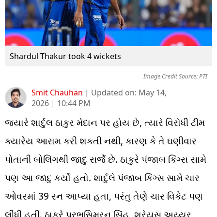
Shardul Thakur took 4 wickets
Image Credit Source: PTI
Smit Chauhan
|
Updated on:
May 14,
2026 | 10:44 PM
જ્યારે શાર્દુલ ઠાકુર મેદાન પર હોય છે, ત્યારે વિરોધી ટીમ
ક્યારેય આરામ કરી શકતી નથી, કારણ કે તે ઘણીવાર
પોતાની બોલિંગથી જાદુ સર્જે છે. ઠાકુરે પંજાબ કિંગ્સ સામે
પણ આ જાદુ કર્યો હતો. શાર્દુલે પંજાબ કિંગ્સ સામે ચાર
ઓવરમાં 39 રન આપ્યા હતા, પરંતુ તેણે ચાર વિકેટ પણ
લીધી હતી. ઠાકુરે પ્રભસિમરન સિંહ, શ્રેયસ અય્યર,