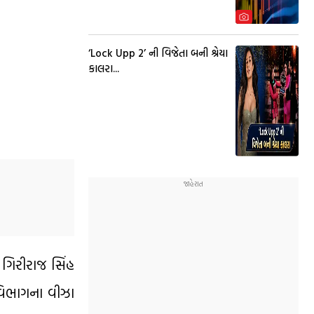
‘Lock Upp 2’ ની વિજેતા બની શ્રેયા
કાલરા...
ા ગિરીરાજ સિંહ
સ વિભાગના વીઝા