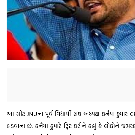
આ સીટ JNUના પૂર્વ વિદ્યાર્થી સંઘ અધ્યક્ષ કનૈયા કુમાર 
લડવાના છે. કનૈયા કુમારે ટ્વિટ કરીને કહ્યું કે લોકોને 