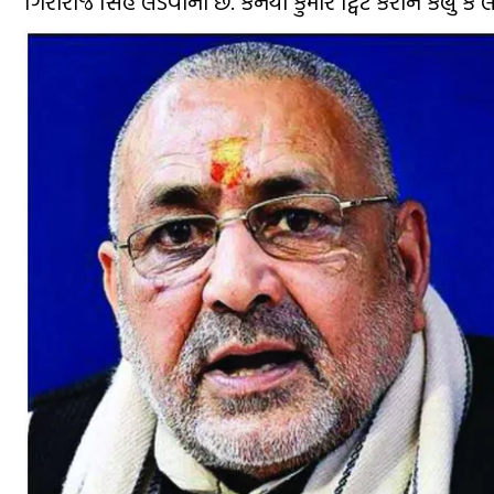
ગિરીરાજ સિંહ લડવાના છે. કનૈયા કુમારે ટ્વિટ કરીને કહ્યું કે 