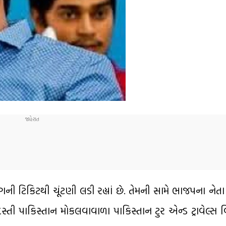
CPIની ટિકિટથી ચૂંટણી લડી રહ્યાં છે. તેમની સામે ભાજપના નેત
જબરદસ્તી પાકિસ્તાન મોકલવાવાળા પાકિસ્તાન ટુર એન્ડ ટ્રાવેલ્