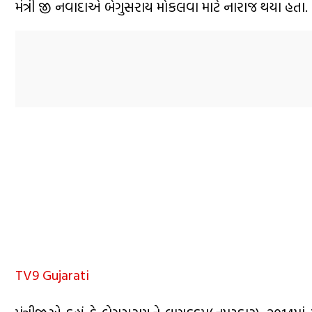
મંત્રી જી નવાદાએ બેગુસરાય મોકલવા માટે નારાજ થયા હતા.
TV9 Gujarati