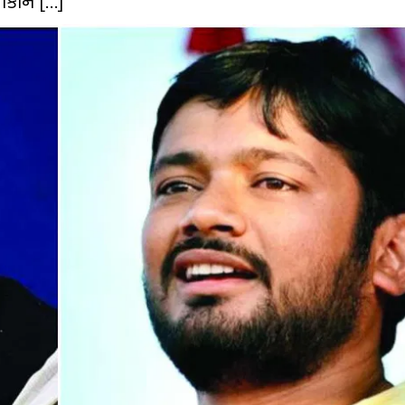
લોકોને […]