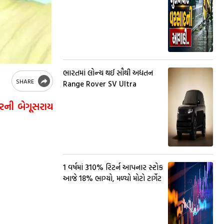
ભારતમાં લોન્ચ થઈ સૌથી અદ્યતન
SHARE
Range Rover SV Ultra
રની બેગૂસરાય
1 વર્ષમાં 310% રિટર્ન આપનાર સ્ટોક
આજે 18% ભાગ્યો, મળ્યો મોટો ટાર્ગેટ