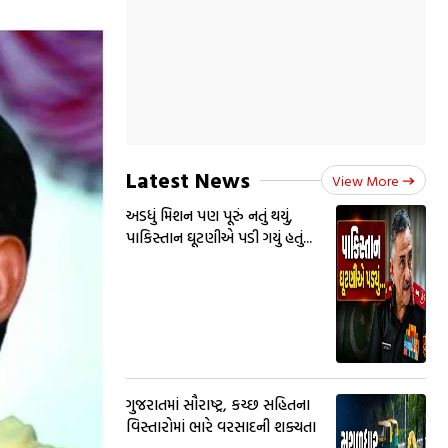
Latest News
View More
અડધું મિશન પણ પૂરું નતું થયું,
પાકિસ્તાન ઘૂટણીએ પડી ગયું હતું...
ગુજરાતમાં સૌરાષ્ટ્ર, કચ્છ સહિતના
વિસ્તારોમાં ભારે વરસાદની શક્યતા