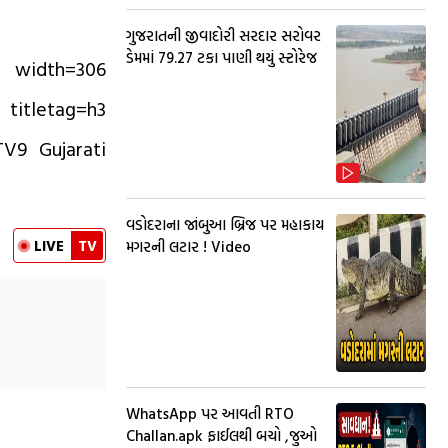
ગુજરાતની જીવાદોરી સરદાર સરોવર
ડેમમાં 79.27 ટકા પાણી થયું સ્ટોરેજ
 width=306
titletag=h3
V9 Gujarati
વડોદરાના જાંબુઆ બ્રિજ પર મહાકાય
LIVE
TV
મગરની લટાર ! Video
WhatsApp પર આવતી RTO
Challan.apk ફાઈલથી બચો ,જુઓ