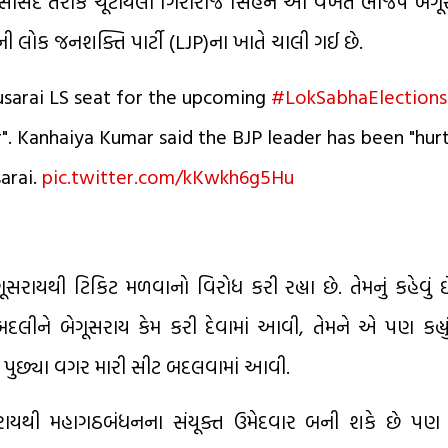
ાં સાંસદ તરીકે ચૂંટાયેલા ગિરીરાજ સિંહને આ વખતે ભાજપે બે
ોક જનશક્તિ પાર્ટી (LJP)ના ખાતે ચાલી ગઈ છે.
sarai LS seat for the upcoming
#LokSabhaElections
er". Kanhaiya Kumar said the BJP leader has been "hurt
arai.
pic.twitter.com/kKwkh6g5Hu
રાયથી ટિકિટ મળવાનો વિરોધ કરી રહ્યા છે. તેમનું કહેવું છે 
 બદલીને બેગૂસરાય કેમ કરી દેવામાં આવી, તેમને એ પણ કહ્યું
ને પુછ્યા વગર મારી સીટ બદલવામાં આવી.
ગૂસરાયથી મહાગઠબંધનના સંયૂક્ત ઉમેદવાર બની શકે છે પણ તે