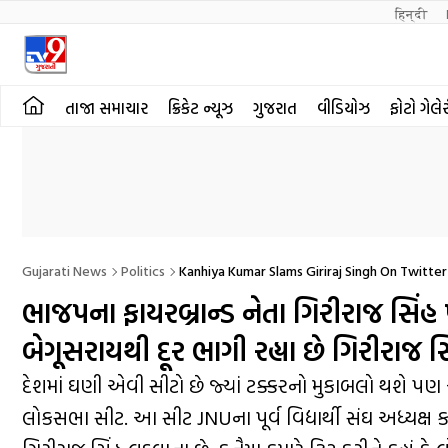
हिन्दी 
તાજા સમાચાર
ક્રિકેટ ન્યૂઝ
ગુજરાત
વીડિયોઝ
ફોટો ગેલે
Gujarati News
Politics
Kanhiya Kumar Slams Giriraj Singh On Twitte
ભાજપના ફાયરબ્રાન્ડ નેતા ગિરીરાજ સિંહ પર
બેગૂસરાયથી દૂર ભાગી રહ્યા છે ગિરીરાજ સ
દેશમાં ઘણી એવી સીટો છે જ્યાં ટક્કરનો મુકાબલો થશે પ
લોકસભા સીટ. આ સીટ JNUના પૂર્વ વિદ્યાર્થી સંઘ અધ્યક્ષ ક