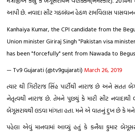
મંત્રીજીએ કહ્યું કે બેગૂસરાયને વણક્કમ(નમસ્કાર). 2014મ
આપી છે. નવાદા સીટ ગઠબંધન હેઠળ રામવિલાસ પાસવાનની લ
Kanhaiya Kumar, the CPI candidate from the Begu
Union minister Giriraj Singh "Pakistan visa minist
has been "forcefully" sent from Nawada to Begus
— Tv9 Gujarati (@tv9gujarati)
March 26, 2019
ત્યાર થી ગિરીરાજ સિંહ પાર્ટીથી નારાજ છે અને સતત બેગૂસ
નેતૃત્વથી નારાજ છે. તેમને પુછયું કે મારી સીટ નવાદાથી
બેગૂસરાયથી લડવા માંગતા હતા. મને એ વાતનું દુખ છે કે મ
પહેલા એવું માનવામાં આવ્યું હતું કે કનૈયા કુમાર બે