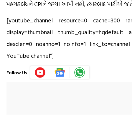
મહગઠબંધને CPIને જગ્યા આપી નહી, ત્યારબાદ પાર્ટીએ જાતે જ
[youtube_channel resource=0 cache=300 r
display=thumbnail thumb_quality=hqdefault 
desclen=0 noanno=1 noinfo=1 link_to=channel
YouTube channel”]
Follow Us