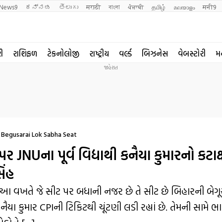
News9
ಕನ್ನಡ
తెలుగు
मराठी
বাংলা
ਪੰਜਾਬੀ
தமிழ்
മലയാളം
मनी9
રી
રાશિફળ
ટેકનોલોજી
રાષ્ટ્રીય
વર્લ્ડ
બિઝનેસ
વેબસ્ટોરી
મ
r Begusarai Lok Sabha Seat
 JNUના પૂર્વ વિદ્યાથી કનૈયા કુમારનો કટાક્
િંહ
ણ આ વખતે જે સીટ પર બધાની નજર છે તે સીટ છે બિહારની બેગ
નૈયા કુમાર CPIની ટિકિટથી ચૂંટણી લડી રહ્યાં છે. તેમની સામે 