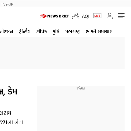
TV9-UP
AQI
નોરંજન
ટ્રેન્ડિંગ
ટોપિક
કૃષિ
મહારાષ્ટ્ર
ભક્તિ સમાચાર
ષ, કેમ
ૂસરાય
ભાજપના નેતા