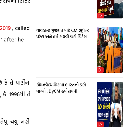
ગૂસરાયની ટિકિટ
2019
, called
વાયબ્રન્ટ ગુજરાત માટે CM ભૂપેન્દ્ર
પટેલ અને હર્ષ સંઘવી જશે વિદેશ
" after he
કે તે પાર્ટીના
કોમનવેલ્થ ગેમ્સમાં ભારતનો ડંકો
વાગ્યો : DyCM હર્ષ સંઘવી
 કે 1996થી તે
વું થયું નહી.