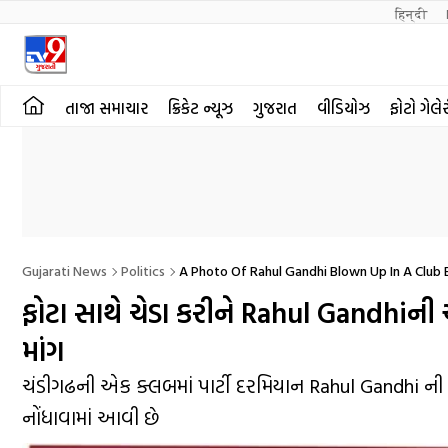
हिन्दी 
તાજા સમાચાર
ક્રિકેટ ન્યૂઝ
ગુજરાત
વીડિયોઝ
ફોટો ગેલે
Gujarati News
Politics
A Photo Of Rahul Gandhi Blown Up In A Club
ફોટા સાથે ચેડા કરીને Rahul Gandhiની
માંગ
ચંડીગઢની એક ક્લબમાં પાર્ટી દરમિયાન Rahul Gandhi ની મ
નોંધાવામાં આવી છે