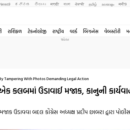
News9
ಕನ್ನಡ
తెలుగు
मराठी
বাংলা
ਪੰਜਾਬੀ
தமிழ்
മലയാളം
मनी9
રી
રાશિફળ
ટેકનોલોજી
રાષ્ટ્રીય
વર્લ્ડ
બિઝનેસ
વેબસ્ટોરી
મ
 By Tampering With Photos Demanding Legal Action
 એક કલબમાં ઉડાવાઈ મજાક, કાનુની કાર્યવા
જાક ઉડાવવા બદલ કોંગ્રેસ અધ્યક્ષ પ્રદીપ છાબરા દ્વારા પોલી