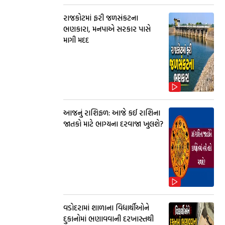
રાજકોટમાં ફરી જળસંકટના
ભણકારા, મનપાએ સરકાર પાસે
માગી મદદ
આજનું રાશિફળ: આજે કઈ રાશિના
જાતકો માટે ભાગ્યના દરવાજા ખુલશે?
વડોદરામાં શાળાના વિદ્યાર્થીઓને
દુકાનોમાં ભણાવવાની દરખાસ્તથી