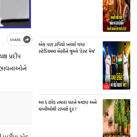
SHARE
એક પણ રૂપિયો ખર્ચ્યા વગર
સ્ટેડિયમમાં બેસીને જુઓ 'ટેસ્ટ મેચ'
્ષ પ્રદીપ
સની ભાવનાઓને
આ 5 છોડ તમારા ઘરને મચ્છર અને
માખીઓથી રાખશે દૂર !