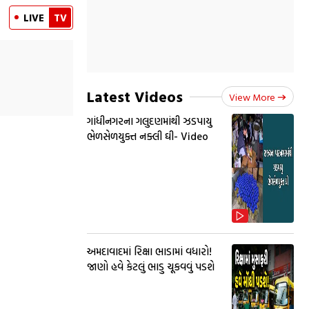
LIVE
TV
Latest Videos
View More
ગાંધીનગરના ગલુદણમાંથી ઝડપાયુ
ભેળસેળયુક્ત નક્લી ઘી- Video
અમદાવાદમાં રિક્ષા ભાડામાં વધારો!
જાણો હવે કેટલું ભાડુ ચૂકવવું પડશે