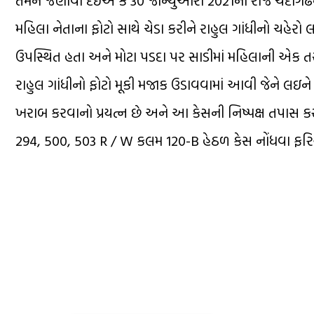
તમને જણાવી દઇએ કે 30 જાન્યુઆરી 2021ના રોજ ચંદીગઢના ઇન
મહિલા નેતાના ફોટો સાથે ચેડા કરીને રાહુલ ગાંધીનો ચહેરો લ
ઉપસ્થિત હતા અને મોટા પડદા પર સાડીમાં મહિલાની એક 
રાહુલ ગાંધીનો ફોટો મૂકી મજાક ઉડાવવામાં આવી જેને લઇને ચ
ખરાબ કરવાનો પ્રયત્ન છે અને આ કેસની નિષ્પક્ષ તપાસ ક
294, 500, 503 R / W કલમ 120-B હેઠળ કેસ નોંધવા ફરિ