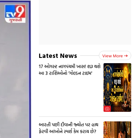
Latest News
View More
17 ઓગસ્ટ નાગપંચમી ખાસ! શરૂ થશે
આ 3 રાશિઓનો 'ગોલ્ડન ટાઇમ'
આરતી પછી દીવાની જ્યોત પર હાથ
ફેરવી આંખોને સ્પર્શ કેમ કરાય છે?