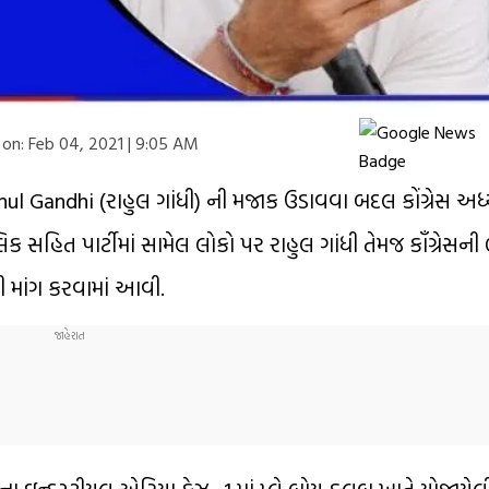
on:
Feb 04, 2021 | 9:05 AM
l Gandhi (રાહુલ ગાંધી) ની મજાક ઉડાવવા બદલ કોંગ્રેસ અધ્યક
લિક સહિત પાર્ટીમાં સામેલ લોકો પર રાહુલ ગાંધી તેમજ કૉંગ્રે
 માંગ કરવામાં આવી.