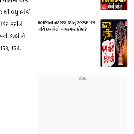
પાર્ટીમાં એક
00 થી વધુ લોકો
મહાદેવના નટરાજ રૂપનું રહસ્ય! પગ
ડિટ કરીને
નીચે દબાયેલો અપસ્માર કોણ?
રેસની છબીને
153, 154,