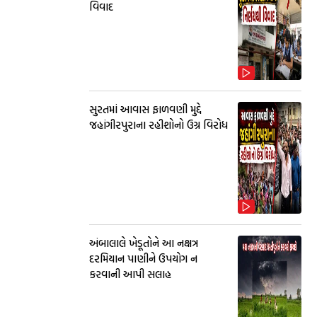
વિવાદ
સુરતમાં આવાસ ફાળવણી મુદ્દે
જહાંગીરપુરાના રહીશોનો ઉગ્ર વિરોધ
અંબાલાલે ખેડૂતોને આ નક્ષત્ર
દરમિયાન પાણીને ઉપયોગ ન
કરવાની આપી સલાહ