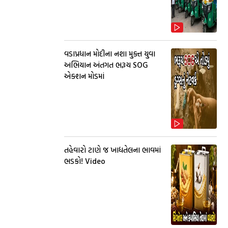
વડાપ્રધાન મોદીના નશા મુક્ત યુવા
અભિયાન અંતગત ભરૂચ SOG
એક્શન મોડમાં
તહેવારો ટાણે જ ખાદ્યતેલના ભાવમાં
ભડકો! Video