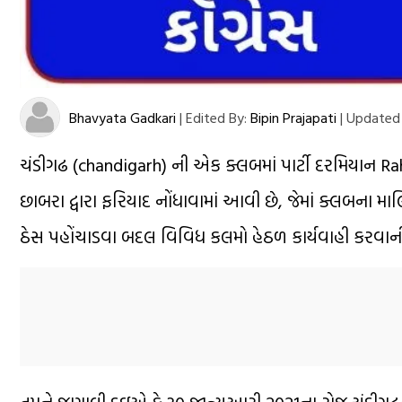
Bhavyata Gadkari
|
Edited By:
Bipin Prajapati
|
Updated 
ચંડીગઢ (chandigarh) ની એક ક્લબમાં પાર્ટી દરમિયાન Rahu
છાબરા દ્વારા ફરિયાદ નોંધાવામાં આવી છે, જેમાં ક્લબના મા
ઠેસ પહોંચાડવા બદલ વિવિધ કલમો હેઠળ કાર્યવાહી કરવાની