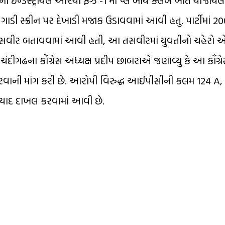
્ડસ્ટ્રીયલ એરિયા ફેઝ -1 માં પ્લે બોય ક્લબ ખાતે યોજાયેલી 
ગાડી સ્ક્રીન પર દેખાડી મજાક ઉડાવવામાં આવી હતુ. પાર્ટીમાં 2
તસવીર બતાવવામાં આવી હતી, આ તસવીરમાં યુવતીનો ચહેરો એ
ંદીગઢના કોંગ્રેસ અધ્યક્ષ પ્રદીપ છાબરાએ જણાવ્યુ કે આ કૉંગ્
રવાની માંગ કરી છે. આરોપી વિરુદ્ધ આઈપીસીની કલમ 124 A, 
યાદ દાખલ કરવામાં આવી છે.