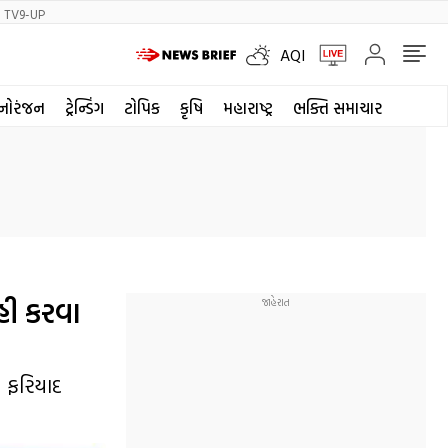
TV9-UP
AQI
નોરંજન
ટ્રેન્ડિંગ
ટોપિક
કૃષિ
મહારાષ્ટ્ર
ભક્તિ સમાચાર
હી કરવા
સ ફરિયાદ