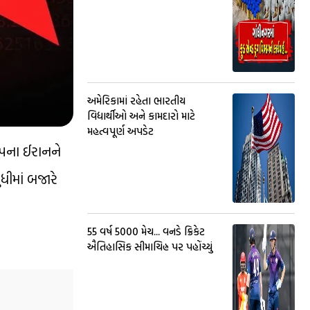
અમેરિકામાં રહેતા ભારતીય
વિદ્યાર્થીઓ અને કામદારો માટે
મહત્વપૂર્ણ અપડેટ
્પના ઈરાનને
ધીમાં બજારે
55 વર્ષ 5000 મેચ... વનડે ક્રિકેટ
ઐતિહાસિક સીમાચિહ્ન પર પહોંચ્યું