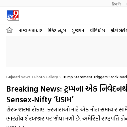
हिन्दी 
તાજા સમાચાર
ક્રિકેટ ન્યૂઝ
ગુજરાત
વીડિયોઝ
ફોટો ગેલે
Gujarati News
Photo Gallery
Trump Statement Triggers Stock Marke
Breaking News: ટ્રમ્પના એક નિવેદનથી શ
Sensex-Nifty ‘ધડામ’
શેરબજારમાં રોકાણ કરનારાઓ માટે એક મોટા સમાચાર સામ
ભારતીય શેરબજાર પર જોવા મળી છે. અમેરિકી રાષ્ટ્રપતિ ડોના