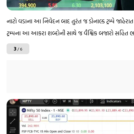
નાટો વડાના આ નિવેદન બાદ તુરંત જ ડોનાલ્ડ ટ્રમ્પે જાહેરાત
ટ્રમ્પના આ આકરા શબ્દોની સાથે જ વૈશ્વિક બજારો સહિત
3
/ 6