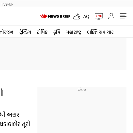
TV9-UP
AQI
નોરંજન
ટ્રેન્ડિંગ
ટોપિક
કૃષિ
મહારાષ્ટ્ર
ભક્તિ સમાચાર
ં
સીધી અસર
ધડાકાભેર તૂટી