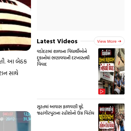
Latest Videos
View More
વડોદરામાં શાળાના વિદ્યાર્થીઓને
દુકાનોમાં ભણાવવાની દરખાસ્તથી
 હતી. આ બેઠક
વિવાદ
રાન સાથે
સુરતમાં આવાસ ફાળવણી મુદ્દે
જહાંગીરપુરાના રહીશોનો ઉગ્ર વિરોધ