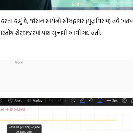
 કરતા કહ્યું કે, "ઈરાન સાથેનો સીઝફાયર (યુદ્ધવિરામ) હવે ખતમ
 ભારતીય શેરબજારમાં પણ સુનામી આવી ગઈ હતી.