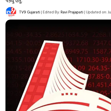
પડ્યું હતું.
TV9 Gujarati
|
Edited By:
Ravi Prajapati
|
Updated on:
Ju