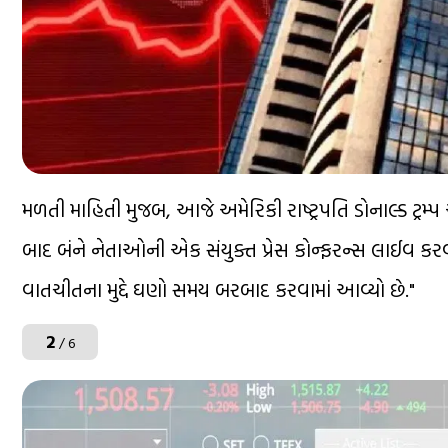
મળતી માહિતી મુજબ, આજે અમેરિકી રાષ્ટ્રપતિ ડોનાલ્ડ ટ્
બાદ બંને નેતાઓની એક સંયુક્ત પ્રેસ કોન્ફરન્સ લાઈવ કર
વાતચીતના મુદ્દે ઘણો સમય બરબાદ કરવામાં આવ્યો છે."
2
/ 6