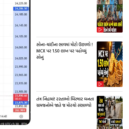
સોના-ચાંદીના ભાવમાં મોટો ઉછાળો !
MCX પર ₹1.50 લાખ પર પહોચ્યું
સોનું
તંત્ર નિદ્રામાં! રસ્તાઓ બિસ્માર બનતા
ગ્રામજનોએ જાતે જ મોરચો સંભાળ્યો