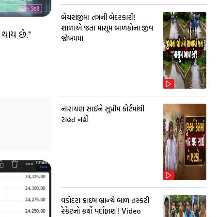
બેચરાજીમાં તંત્રની બેદરકારી!
શાળાએ જતા માસૂમ બાળકોના જીવ
 થાય છે."
જોખમમાં
નારાયણ સાઈને સુપ્રીમ કોર્ટમાંથી
રાહત નહીં
વડોદરા ક્રાઇમ બ્રાન્ચે બાળ તસ્કરી
રેકેટનો કર્યો પર્દાફાશ ! Video