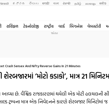
News9
ಕನ್ನಡ
తెలుగు
मराठी
বাংলা
ਪੰਜਾਬੀ
தமிழ்
മലയാളം
मनी9
રી
રાશિફળ
ટેકનોલોજી
રાષ્ટ્રીય
વર્લ્ડ
બિઝનેસ
વેબસ્ટોરી
મ
t Crash Sensex And Nifty Reverse Gains In 21 Minutes
ેરબજારમાં ‘મોટો કડાકો’, માત્ર 21 મિનિટમા
ે આવ્યા છે. વૈશ્વિક રાજકારણમાં થયેલી એક મોટી હલચલની 
લ્ડ ટ્રમ્પના માત્ર એક નિવેદનને કારણે શેરબજાર મિનિટોમાં જ 