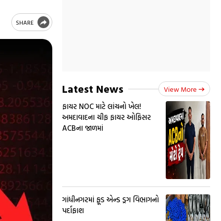
SHARE
Latest News
View More
ફાયર NOC માટે લાંચનો ખેલ!
અમદાવાદના ચીફ ફાયર ઓફિસર
ACBના જાળમાં
ગાંધીનગરમાં ફૂડ એન્ડ ડ્રગ વિભાગનો
પર્દાફાશ