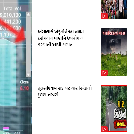
અંબાલાલે ખેડૂતોને આ નક્ષત્ર
દરમિયાન પાણીને ઉપયોગ ન
કરવાની આપી સલાહ
તુલસીશ્યામ રોડ પર ચાર સિંહોનો
દુર્લભ નજારો