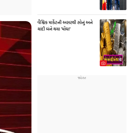
વૈશ્વિક માર્કેટની અસરથી સોનું અને
ચાંદી બંને થયા 'મોંઘા'