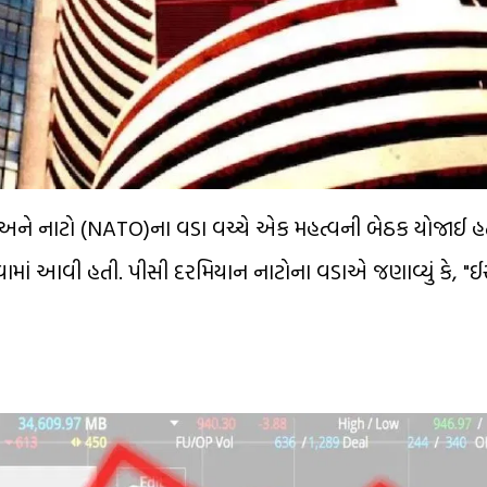
રમ્પ અને નાટો (NATO)ના વડા વચ્ચે એક મહત્વની બેઠક યોજાઈ
વામાં આવી હતી. પીસી દરમિયાન નાટોના વડાએ જણાવ્યું કે, "ઈ