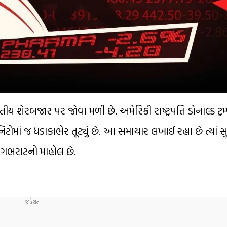
શેરબજાર પર જોવા મળી છે. અમેરિકી રાષ્ટ્રપતિ ડોનાલ્ડ ટ્રમ
ં જ ધડાકાભેર તૂટ્યું છે. આ સમાચાર લખાઈ રહ્યા છે ત્યાં સુ
 ગભરાટનો માહોલ છે.