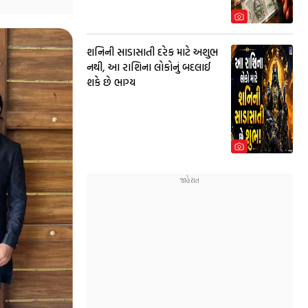
શનિની સાડાસાતી દરેક માટે અશુભ
નથી, આ રાશિના લોકોનું બદલાઈ
શકે છે ભાગ્ય