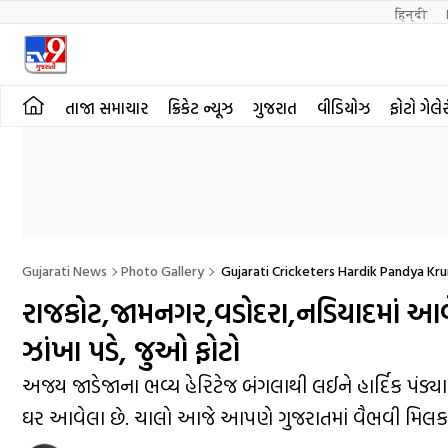
हिन्दी 
તાજા સમાચાર
ક્રિકેટ ન્યૂઝ
ગુજરાત
વીડિયોઝ
ફોટો ગેલે
Gujarati News
Photo Gallery
Gujarati Cricketers Hardik Pandya Kr
રાજકોટ,જામનગર,વડોદરા,નડિયાદમાં આવે
ઝાંખા પડે, જુઓ ફોટો
અજય જાડેજાના ભવ્ય હેરિટેજ બંગલાથી લઈને હાર્દિક પંડ્યા
ઘર આવેલા છે. ચાલો આજે આપણે ગુજરાતમાં વૈભવી મિલક