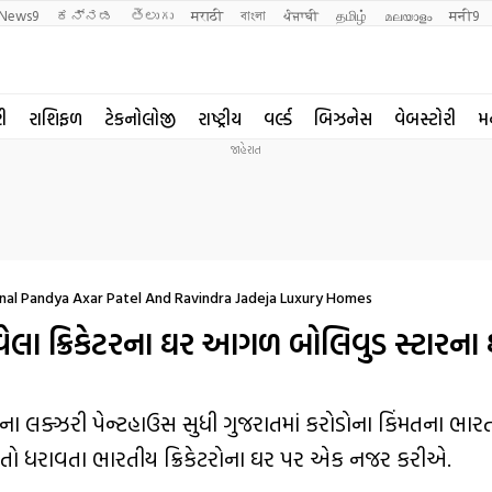
News9
ಕನ್ನಡ
తెలుగు
मराठी
বাংলা
ਪੰਜਾਬੀ
தமிழ்
മലയാളം
मनी9
રી
રાશિફળ
ટેકનોલોજી
રાષ્ટ્રીય
વર્લ્ડ
બિઝનેસ
વેબસ્ટોરી
મ
unal Pandya Axar Patel And Ravindra Jadeja Luxury Homes
લા ક્રિકેટરના ઘર આગળ બોલિવુડ સ્ટારના
ના લક્ઝરી પેન્ટહાઉસ સુધી ગુજરાતમાં કરોડોના કિંમતના ભારતી
તો ધરાવતા ભારતીય ક્રિકેટરોના ઘર પર એક નજર કરીએ.