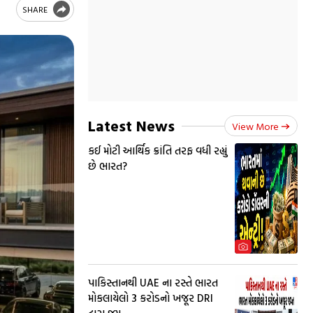
SHARE
Latest News
View More
કઈ મોટી આર્થિક ક્રાંતિ તરફ વધી રહ્યું
છે ભારત?
પાકિસ્તાનથી UAE ના રસ્તે ભારત
મોકલાયેલો 3 કરોડનો ખજૂર DRI