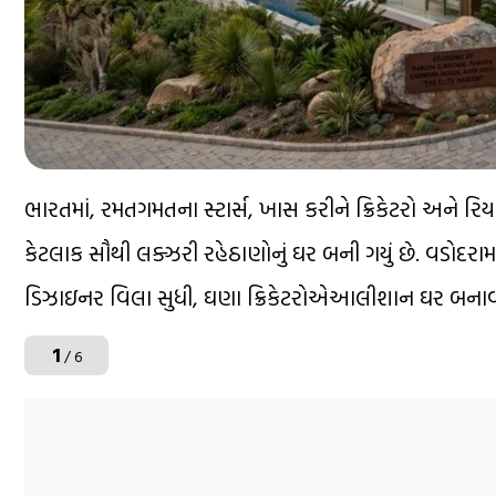
ભારતમાં, રમતગમતના સ્ટાર્સ, ખાસ કરીને ક્રિકેટરો અને રિય
કેટલાક સૌથી લક્ઝરી રહેઠાણોનું ઘર બની ગયું છે. વડોદ
ડિઝાઇનર વિલા સુધી, ઘણા ક્રિકેટરોએઆલીશાન ઘર બનાવ્યા
1
/ 6