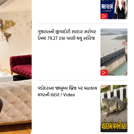
ગુજરાતની જીવાદોરી સરદાર સરોવર
ડેમમાં 79.27 ટકા પાણી થયું સ્ટોરેજ
વડોદરાના જાંબુઆ બ્રિજ પર મહાકાય
મગરની લટાર ! Video