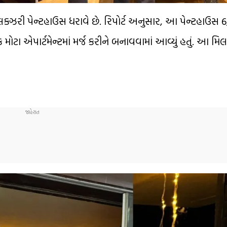
ક લક્ઝરી પેન્ટહાઉસ ધરાવે છે. રિપોર્ટ અનુસાર, આ પેન્ટહાઉસ
મોટા એપાર્ટમેન્ટમાં મર્જ કરીને બનાવવામાં આવ્યું હતું. આ મ