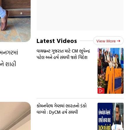
Latest Videos
View More
વાયબ્રન્ટ ગુજરાત માટે CM ભૂપેન્દ્ર
ામનગરમાં
પટેલ અને હર્ષ સંઘવી જશે વિદેશ
ને શાહી
કોમનવેલ્થ ગેમ્સમાં ભારતનો ડંકો
વાગ્યો : DyCM હર્ષ સંઘવી