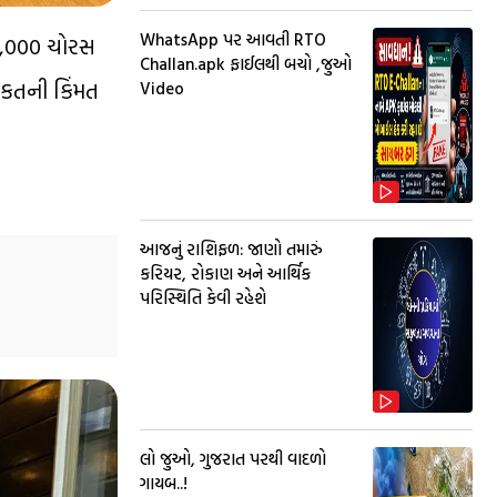
WhatsApp પર આવતી RTO
 6,000 ચોરસ
Challan.apk ફાઈલથી બચો ,જુઓ
િલકતની કિંમત
Video
આજનું રાશિફળ: જાણો તમારું
કરિયર, રોકાણ અને આર્થિક
પરિસ્થિતિ કેવી રહેશે
લો જુઓ, ગુજરાત પરથી વાદળો
ગાયબ..!