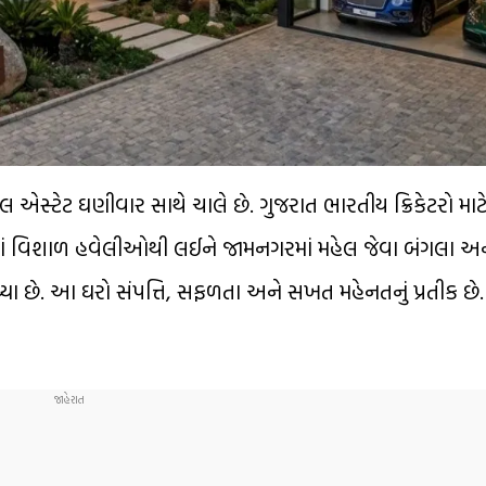
લ એસ્ટેટ ઘણીવાર સાથે ચાલે છે. ગુજરાત ભારતીય ક્રિકેટરો માટ
રામાં વિશાળ હવેલીઓથી લઈને જામનગરમાં મહેલ જેવા બંગલા અન
 છે. આ ઘરો સંપત્તિ, સફળતા અને સખત મહેનતનું પ્રતીક છે.