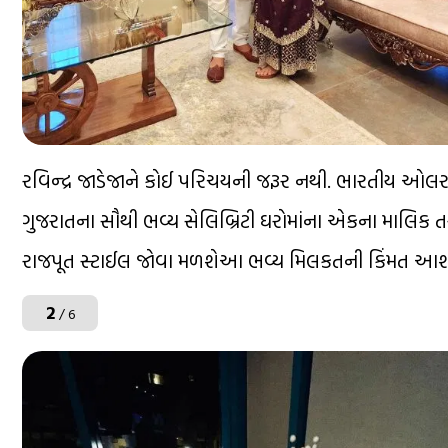
રવિન્દ્ર જાડેજાને કોઈ પરિચયની જરૂર નથી. ભારતીય ઓલર
ગુજરાતના સૌથી ભવ્ય સેલિબ્રિટી ઘરોમાંના એકના માલિક તરી
રાજપૂત સ્ટાઈલ જોવા મળશેઆ ભવ્ય મિલકતની કિંમત આશરે
2
/ 6