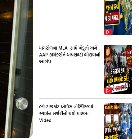
માંગરોળના MLA સામે ખેડૂતો અને
AAP કાર્યકરોને અપશબ્દો બોલવાનો
આરોપ
હવે રાજકોટ એઈમ્સ હોસ્પિટલમાં
સ્પાઈન સર્જરીનો થયો પ્રારંભ-
Video