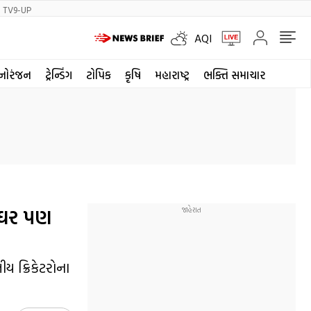
TV9-UP
AQI
નોરંજન
ટ્રેન્ડિંગ
ટોપિક
કૃષિ
મહારાષ્ટ્ર
ભક્તિ સમાચાર
 ઘર પણ
ય ક્રિકેટરોના