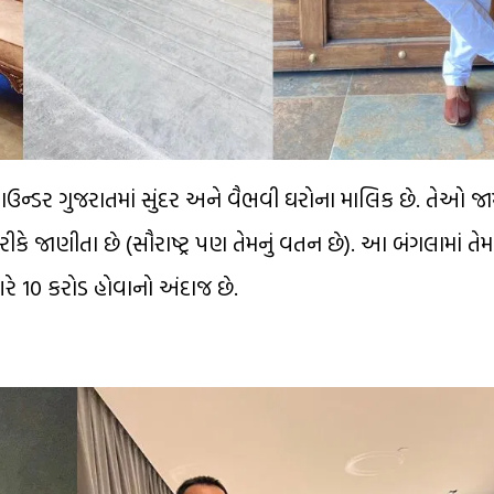
ાઉન્ડર ગુજરાતમાં સુંદર અને વૈભવી ઘરોના માલિક છે. તેઓ જ
કે જાણીતા છે (સૌરાષ્ટ્ર પણ તેમનું વતન છે). આ બંગલામાં તેમ
 10 કરોડ હોવાનો અંદાજ છે.