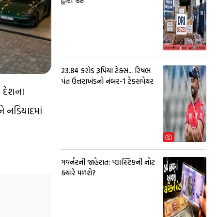
દ્વારા જપ્ત
23.84 કરોડ રૂપિયા ટેક્સ... રિષભ
પંત ઉત્તરાખંડનો નંબર-1 ટેક્સપેયર
ે દેશના
ે નડિયાદમાં
ગવર્નરની જાહેરાત: પ્લાસ્ટિકની નોટ
ક્યારે મળશે?