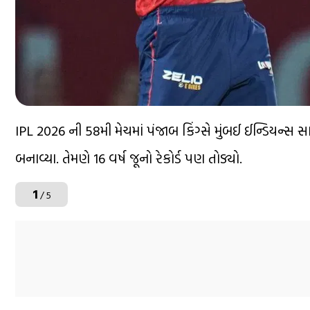
IPL 2026 ની 58મી મેચમાં પંજાબ કિંગ્સે મુંબઈ ઈન્ડિયન્સ સા
બનાવ્યા. તેમણે 16 વર્ષ જૂનો રેકોર્ડ પણ તોડ્યો.
1
/ 5