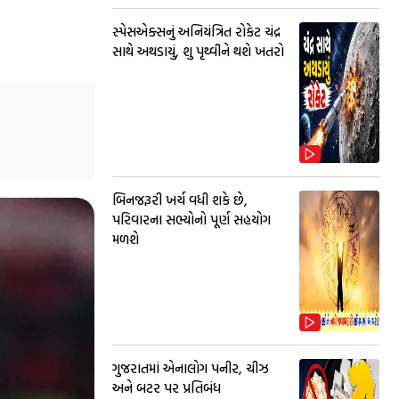
સ્પેસએક્સનું અનિયંત્રિત રોકેટ ચંદ્ર
સાથે અથડાયું, શુ પૃથ્વીને થશે ખતરો
બિનજરૂરી ખર્ચ વધી શકે છે,
પરિવારના સભ્યોનો પૂર્ણ સહયોગ
મળશે
ગુજરાતમાં એનાલોગ પનીર, ચીઝ
અને બટર પર પ્રતિબંધ