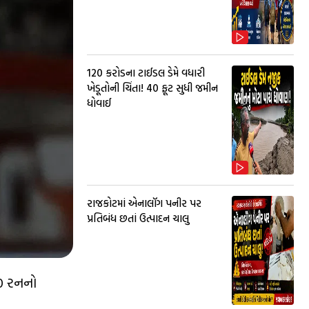
₹120 કરોડના ટાઈડલ ડેમે વધારી
ખેડૂતોની ચિંતા! 40 ફૂટ સુધી જમીન
ધોવાઈ
રાજકોટમાં એનાલૉગ પનીર પર
પ્રતિબંધ છતાં ઉત્પાદન ચાલુ
00 રનનો