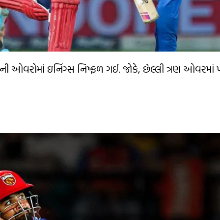
ેની ઓવરોમાં ઇનિંગ્સ નિષ્ફળ ગઈ. જોકે, છેલ્લી ત્રણ ઓવરમાં 