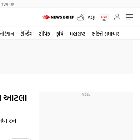
TV9-UP
AQI
નોરંજન
ટ્રેન્ડિંગ
ટોપિક
કૃષિ
મહારાષ્ટ્ર
ભક્તિ સમાચાર
્યા આટલા
 બધા રન