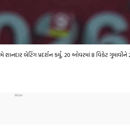
મે શાનદાર બેટિંગ પ્રદર્શન કર્યું, 20 ઓવરમાં 8 વિકેટ ગુમાવીન