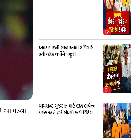
અમદાવાદની શાળાઓમાં રવિવારે
સ્વૈચ્છિક વર્ગોને મંજૂરી
વાયબ્રન્ટ ગુજરાત માટે CM ભૂપેન્દ્ર
ઈ. આ પહેલા
પટેલ અને હર્ષ સંઘવી જશે વિદેશ