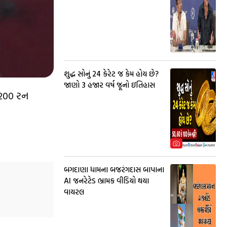
શુદ્ધ સોનું 24 કેરેટ જ કેમ હોય છે?
જાણો 3 હજાર વર્ષ જૂનો ઇતિહાસ
ે 200 રન
બગદાણા ધામના બજરંગદાસ બાપાના
AI જનરેટેડ ભ્રામક વીડિયો થયા
વાયરલ