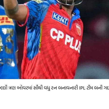
ેલ્લી ત્રણ ઓવરમાં સૌથી વધુ રન બનાવનારી IPL ટીમ બની ગ