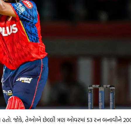
 રન હતો. જોકે, તેઓએ છેલ્લી ત્રણ ઓવરમાં 53 રન બનાવીને 2