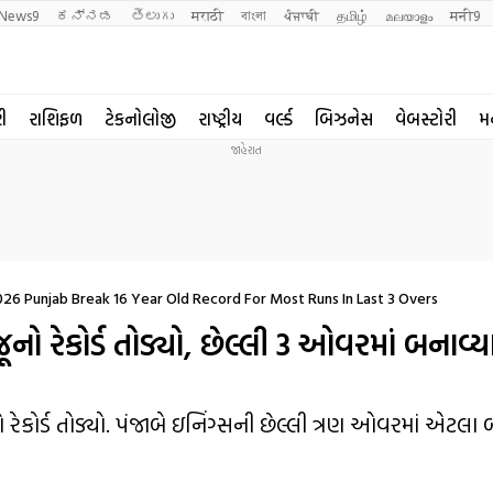
News9
ಕನ್ನಡ
తెలుగు
मराठी
বাংলা
ਪੰਜਾਬੀ
தமிழ்
മലയാളം
मनी9
રી
રાશિફળ
ટેકનોલોજી
રાષ્ટ્રીય
વર્લ્ડ
બિઝનેસ
વેબસ્ટોરી
મ
26 Punjab Break 16 Year Old Record For Most Runs In Last 3 Overs
ૂનો રેકોર્ડ તોડ્યો, છેલ્લી 3 ઓવરમાં બનાવ
ો રેકોર્ડ તોડ્યો. પંજાબે ઇનિંગ્સની છેલ્લી ત્રણ ઓવરમાં એટલા