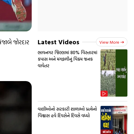
Latest Videos
પંજાબે જોરદાર
View More
ભાવનગર જિલ્લામાં 80% વિસ્તારમાં
કપાસ અને મગફળીનું વિક્રમ જનક
વાવેતર
વાલીઓનો સરકારી શાળાઓ પ્રત્યેનો
વિશ્વાસ હવે દિવસેને દિવસે વધ્યો