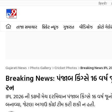
हिन्दी 
તાજા સમાચાર
ક્રિકેટ ન્યૂઝ
ગુજરાત
વીડિયોઝ
ફોટો ગેલે
Gujarati News
Photo Gallery
Cricket Photos
Breaking News IPL 20
Breaking News: પંજાબ કિંગ્સે 16 વર્ષ જ
રન
IPL 2026 ની 58મી મેચ દરમિયાન પંજાબ કિંગ્સે 16 વર્ષ જૂન
બનાવ્યા, જેટલા અગાઉ કોઈ ટીમ કરી શકી ન હતી.