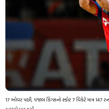
17 ઓવર પછી, પંજાબ કિંગ્સનો સ્કોર 7 વિકેટે માત્ર 147