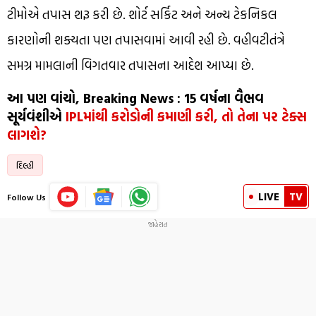
ટીમોએ તપાસ શરૂ કરી છે. શોર્ટ સર્કિટ અને અન્ય ટેકનિકલ
કારણોની શક્યતા પણ તપાસવામાં આવી રહી છે. વહીવટીતંત્રે
સમગ્ર મામલાની વિગતવાર તપાસના આદેશ આપ્યા છે.
આ પણ વાંચો, Breaking News : 15 વર્ષના વૈભવ
સૂર્યવંશીએ
IPLમાંથી કરોડોની કમાણી કરી, તો તેના પર ટેક્સ
લાગશે?
દિલ્હી
LIVE
TV
Follow Us