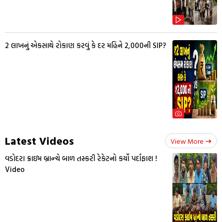
₹2 લાખનું એકસાથે રોકાણ કરવું કે દર મહિને ₹2,000ની SIP?
Latest Videos
View More
વડોદરા ક્રાઇમ બ્રાન્ચે બાળ તસ્કરી રેકેટનો કર્યો પર્દાફાશ !
Video