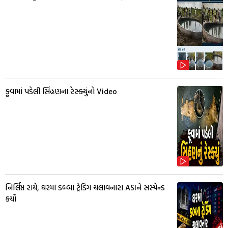
કૂવામાં પડેલી સિંહણના રેસ્ક્યુંનો Video
નિર્લિપ્ત રાયે, ઘરમાં ડબ્બા ટ્રેડિંગ ચલાવનારા ASIને સસ્પેન્ડ
કર્યો