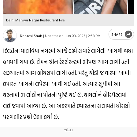
Delhi Malviya Nagar Restaurant Fire
SHARE
Dhruval Shah
|
Updated on:
Jun 03, 2026 | 2:58 PM
દિલ્હીના માલવિયા નગરમાં આજે 03મે સવારે લાગેલી આગથી બધા
હચમચી ગયા છે. લેમન ગ્રીન રેસ્ટોરન્ટમાં ભીષણ આગ લાગી હતી.
શરૂઆતમાં આગ ભોંયરામાં લાગી હતી. પરંતુ થોડી જ વારમાં આખી
ઇમારત આગની લપેટમાં આવી ગઈ હતી. અત્યાર સુધીમાં આ
ઘટનામાં 21 લોકોના મોતની પુષ્ટિ થઈ છે. ઘાયલોને હોસ્પિટલમાં
લઈ જવામાં આવ્યા છે. આ અકસ્માતે ઇમારતના સલામતી ધોરણો
પર ગંભીર પ્રશ્નો ઉભા કર્યા છે.