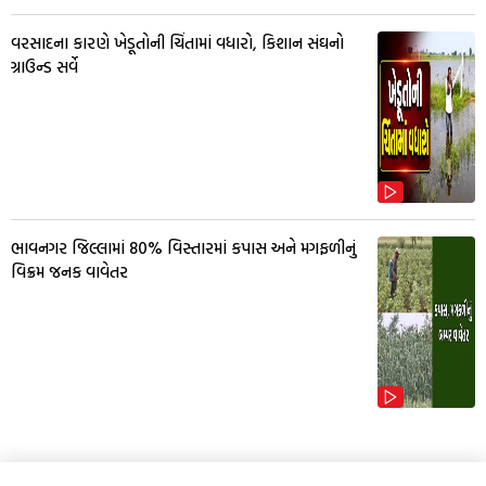
વરસાદના કારણે ખેડૂતોની ચિંતામાં વધારો, કિશાન સંઘનો
ગ્રાઉન્ડ સર્વે
ભાવનગર જિલ્લામાં 80% વિસ્તારમાં કપાસ અને મગફળીનું
વિક્રમ જનક વાવેતર