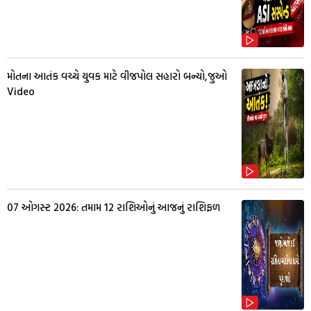
મોતના આતંક વચ્ચે યુવક માટે વીજપોલ સહારો બન્યો,જુઓ
Video
07 ઓગસ્ટ 2026: તમામ 12 રાશિઓનું આજનું રાશિફળ