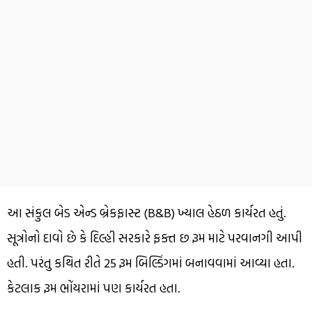
આ સંકુલ બેડ એન્ડ બ્રેકફાસ્ટ (B&B) ખ્યાલ હેઠળ કાર્યરત હતું.
સૂત્રોનો દાવો છે કે દિલ્હી સરકારે ફક્ત છ રૂમ માટે પરવાનગી આપી
હતી. પરંતુ કથિત રીતે 25 રૂમ બિલ્ડિંગમાં બનાવવામાં આવ્યા હતા.
કેટલાક રૂમ ભોંયરામાં પણ કાર્યરત હતા.