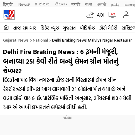
हिन्दी 
News9
ಕನ್ನಡ
తెలుగు
मराठी
বাংলা
ਪੰਜਾਬੀ
தமிழ்
മലയാ
AQI
તાજા સમાચાર
ક્રિકેટ ન્યૂઝ
ગુજરાત
વીડિયોઝ
ફોટો ગેલેરી
રાશિફ
Gujarati News
National
Delhi Braking News Malviya Nagar Restauran
Delhi Fire Braking News : 6 રૂમની મંજૂરી,
બનાવ્યા 25! કેવી રીતે બન્યું લેમન ગ્રીન મોતનું
ચેમ્બર?
દિલ્હીના માલવિયા નગરના હૌજ રાની વિસ્તારમાં લેમન ગ્રીન
રેસ્ટોરન્ટમાં ભીષણ આગ લાગવાથી 21 લોકોના મોત થયા છે અને
ઘણા લોકો ઘાયલ છે. પ્રારંભિક માહિતી અનુસાર, ભોંયરામાં શરૂ થયેલી
આગએ આખી ઇમારતને લપેટમાં લીધી હતી.