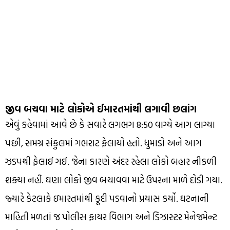
જીવ બચવા માટે લોકોએ ઈમારતમાંથી લગાવી છલાંગ
એવું કહેવામાં આવે છે કે સવારે લગભગ 8:50 વાગ્યે આગ લાગ્યા
પછી, સમગ્ર સંકુલમાં ગભરાટ ફેલાયો હતો. ધુમાડો અને આગ
ઝડપથી ફેલાઈ ગઈ. જેના કારણે અંદર રહેલા લોકો બહાર નીકળી
શક્યા નહીં. ઘણા લોકો જીવ બચાવવા માટે ઉપરના માળે દોડી ગયા.
જ્યારે કેટલાકે ઇમારતમાંથી કૂદી પડવાનો પ્રયાસ કર્યો. ઘટનાની
માહિતી મળતાં જ પોલીસ ફાયર વિભાગ અને ડિઝાસ્ટર મેનેજમેન્ટ