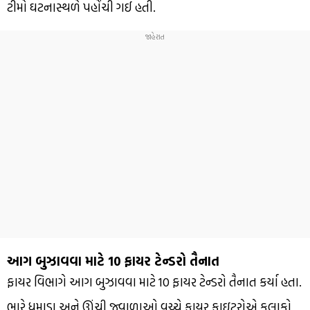
ટીમો ઘટનાસ્થળે પહોંચી ગઈ હતી.
આગ બુઝાવવા માટે 10 ફાયર ટેન્ડરો તૈનાત
ફાયર વિભાગે આગ બુઝાવવા માટે 10 ફાયર ટેન્ડરો તૈનાત કર્યા હતા.
ભારે ધુમાડા અને ઊંચી જ્વાળાઓ વચ્ચે ફાયર ફાઇટરોએ કલાકો