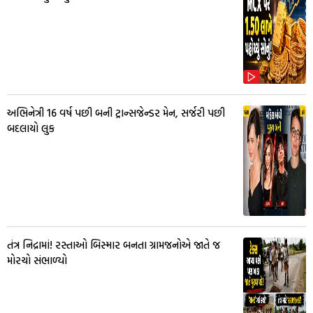
અભિનેત્રી 16 વર્ષ પછી બની ટ્રાન્સજેન્ડર મેન, સર્જરી પછી
બદલાયો લુક
તંત્ર નિદ્રામાં! રસ્તાઓ બિસ્માર બનતા ગ્રામજનોએ જાતે જ
મોરચો સંભાળ્યો