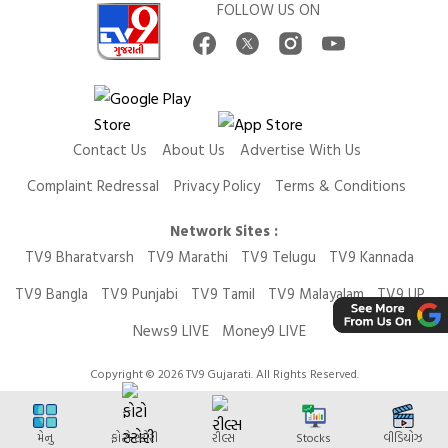
FOLLOW US ON
Contact Us
About Us
Advertise With Us
Complaint Redressal
Privacy Policy
Terms & Conditions
Network Sites :
TV9 Bharatvarsh
TV9 Marathi
TV9 Telugu
TV9 Kannada
TV9 Bangla
TV9 Punjabi
TV9 Tamil
TV9 Malayalam
TV9 UP
News9 LIVE
Money9 LIVE
Copyright © 2026 TV9 Gujarati. All Rights Reserved.
મેનુ
ફોટો સ્ટોરી
રીલ્સ
Stocks
વીડિયોઝ