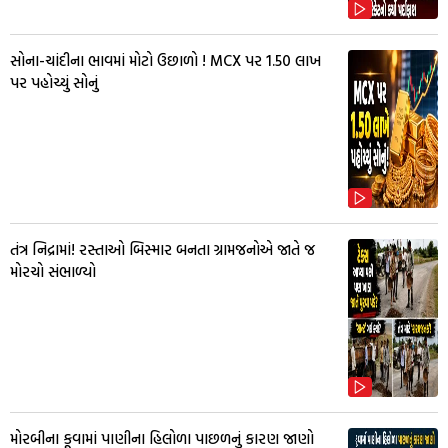
સોના-ચાંદીના ભાવમાં મોટો ઉછાળો ! MCX પર ₹1.50 લાખ
પર પહોચ્યું સોનું
તંત્ર નિદ્રામાં! રસ્તાઓ બિસ્માર બનતા ગ્રામજનોએ જાતે જ
મોરચો સંભાળ્યો
મોરબીના કૂવામાં પાણીના હિલોળા પાછળનું કારણ જાણો