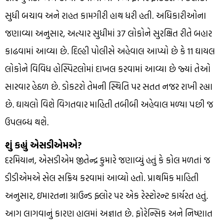
સુધી બચાવ અને રાહત કામગીરી હાથ ધરી હતી. અધિકારીઓના
જણાવ્યા અનુસાર, અત્યાર સુધીમાં 37 લોકોને સુરક્ષિત રીતે બહાર
કાઢવામાં આવ્યા છે. દિલ્હી પોલીસે અહેવાલ આપ્યો છે કે 11 ઘાયલ
લોકોને વિવિધ હોસ્પિટલોમાં દાખલ કરવામાં આવ્યા છે જ્યાં તેઓ
સારવાર હેઠળ છે. ડોકટરો તેમની સ્થિતિ પર સતત નજર રાખી રહ્યા
છે. ઘાયલો વિશે વિગતવાર માહિતી તબીબી અહેવાલ મળ્યા પછી જ
ઉપલબ્ધ થશે.
શું કહ્યું એસડીએમએ?
દરમિયાન, એસડીએમ જીતેન્દ્ર કુમારે જણાવ્યું હતું કે કોલ મળતાં જ
ડીડીએમએ સેલ સક્રિય કરવામાં આવ્યો હતો. પ્રાથમિક માહિતી
અનુસાર, ઇમારતના ગ્રાઉન્ડ ફ્લોર પર એક રેસ્ટોરન્ટ કાર્યરત હતું.
આગ લાગવાનું કારણ હાલમાં અજ્ઞાત છે. ફોરેન્સિક અને નિષ્ણાત