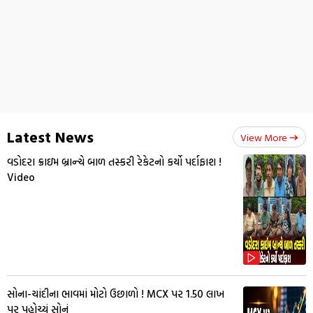
Latest News
View More
વડોદરા ક્રાઇમ બ્રાન્ચે બાળ તસ્કરી રેકેટનો કર્યો પર્દાફાશ !
Video
સોના-ચાંદીના ભાવમાં મોટો ઉછાળો ! MCX પર ₹1.50 લાખ
પર પહોચ્યું સોનું