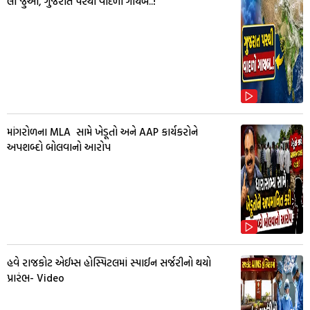
લો જુઓ, ગુજરાત પરથી વાદળો ગાયબ..!
માંગરોળના MLA સામે ખેડૂતો અને AAP કાર્યકરોને
અપશબ્દો બોલવાનો આરોપ
હવે રાજકોટ એઈમ્સ હોસ્પિટલમાં સ્પાઈન સર્જરીનો થયો
પ્રારંભ- Video