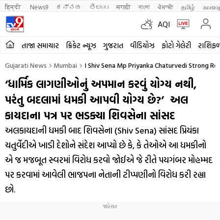
हिन्दी 
News9
ಕನ್ನಡ
తెలుగు
मराठी
বাংলা
ਪੰਜਾਬੀ
தமிழ்
മലയാ
AQI
તાજા સમાચાર
ક્રિકેટ ન્યૂઝ
ગુજરાત
વીડિયોઝ
ફોટો ગેલેરી
રાશિફ
Gujarati News
Mumbai
। Shiv Sena Mp Priyanka Chaturvedi Strong R
‘ધાર્મિક લાગણીઓનું અપમાન કરવું યોગ્ય નથી,
પરંતુ બદલામાં ધમકી આપવી યોગ્ય છે?’ અલ
કાયદાના પત્ર પર ભડક્યા શિવસેના સાંસદ
અલકાયદાની ધમકી બાદ શિવસેના (Shiv Sena) સાંસદ પ્રિયંકા
ચતુર્વેદીએ ખાડી દેશોને સંદેશ આપ્યો છે કે, કે તેઓએ આ ધમકીનો
એ જ મજબૂત સ્વરમાં વિરોધ કરવો જોઈએ જે રીતે પયગંબર મોહમ્મદ
પર કરવામાં આવેલી ભાજપના નેતાની ટીપ્પણીનો વિરોધ કરી રહ્યા
છો.