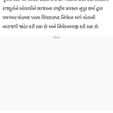
રાજદૂતોને બોલાવીને ભાજપના રાષ્ટ્રીય પ્રવક્તા નુપુર શર્મા દ્વારા
પયગંબર મોહમ્મદ પરના વિવાદાસ્પદ નિવેદન અંગે પોતાની
નારાજગી જાહેર કરી રહ્યા છે અને નિવેદનબાજી કરી રહ્યા છે.