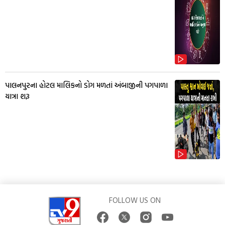
પાલનપુરના હોટલ માલિકનો ડોગ મળતાં અંબાજીની પગપાળા
યાત્રા શરૂ
FOLLOW US ON