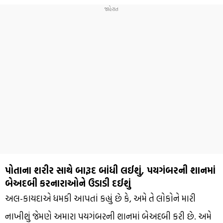
પોતાના શરીર સાથે બારૂદ બાંધી લઈશું, પયગંબરની શાનમાં
બેઅદબી કરનારાઓને ઉડાડી દઈશું
અલ-કાયદાએ ધમકી આપતાં કહ્યું છે કે, અમે તે લોકોને મારી
નાખીશું જેમણે અમારા પયગંબરની શાનમાં બેઅદબી કરી છે. અમે