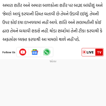
અમારા શરીર અને અમારા બાળકોના શરીર પર બારૂદ બાંધીશું અને
જેમણે આવું કરવાની હિંમત બતાવી છે તેમને ઉડાવી દઈશું. તેમની
ઉપર કોઈ દયા દાખવવામાં નહીં આવે. શાંતિ અને સલામતીની કોઈ
ઢાલ તેમને બચાવી શકશે નહીં. થોડા શબ્દોમાં તેની ટીકા કરવાથી કે
અફસોસ વ્યક્ત કરવાથી આ મામલો થાળે નહીં પડે.
LIVE
TV
Follow Us