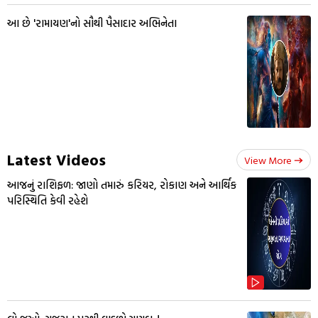
આ છે 'રામાયણ'નો સૌથી પૈસાદાર અભિનેતા
Latest Videos
View More
આજનું રાશિફળ: જાણો તમારું કરિયર, રોકાણ અને આર્થિક
પરિસ્થિતિ કેવી રહેશે