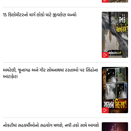
15 કિલોમીટરનો માર્ગ લોકો માટે જીવલેણ બન્યો
અમરેલી, જૂનાગઢ અને ગીર સોમનાથમાં રસ્તાઓ પર સિંહોના
આંટાફેરા
નોકરીમાં સહકર્મીઓનો સહયોગ મળશે, નવી તકો સામે આવશે