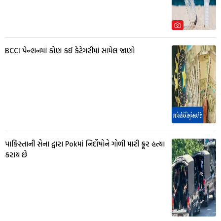
BCCI પેન્શનમાં કોણ કઈ કેટેગરીમાં સામેલ જાણો
પાકિસ્તાની સેના દ્વારા Pokમાં નિર્દોષોને ગોળી મારી ક્રૂર હત્યા
કરાય છે