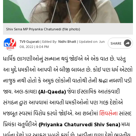
Shiv Sena MP Priyanka Chaturvedi (file photo)
TV9 Gujarati
|
Edited By:
Nidhi Bhatt
|
Updated on:
Jun
SHARE
08, 2022 | 8:04 PM
ધાર્મિક લાગણીઓનું સન્માન થવું જોઈએ એ એક વાત છે. પરંતુ
આ મુદ્દે ધમકીઓ આપવી એ બીજી બાબત છે. કોઈ પણ ધર્મ એટલો
નાજુક નથી હોતો કે અમુક લોકોની વાતોથી તેની શ્રદ્ધા નબળી પડી
જાય. અલ-કાયદા
(Al-Qaeda)
જેવા ઈસ્લામિક આતંકવાદી
સંગઠન દ્વારા આપવામાં આવતી ધમકીઓનો પણ ગલ્ફ દેશોએ
મજબૂત સ્વરમાં વિરોધ કરવો જોઈએ. આ શબ્દોમાં
શિવસેના
સાંસદ
પ્રિયંકા ચતુર્વેદીએ
(Priyanka Chaturvedi Shiv Sena)
મધ્ય
પૂર્વના દેશો પર આકરા પ્રહારો કર્યા છે. ખાડીના ઘણા દેશો ભારતીય