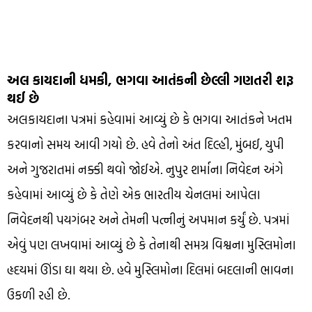
અલ કાયદાની ધમકી, ભગવા આતંકની છેલ્લી ગણતરી શરૂ
થઈ છે
અલકાયદાના પત્રમાં કહેવામાં આવ્યું છે કે ભગવા આતંકને ખતમ
કરવાનો સમય આવી ગયો છે. હવે તેનો અંત દિલ્હી, મુંબઈ, યુપી
અને ગુજરાતમાં નક્કી થવો જોઈએ. નુપુર શર્માના નિવેદન અંગે
કહેવામાં આવ્યું છે કે તેણે એક ભારતીય ચેનલમાં આપેલા
નિવેદનથી પયગંબર અને તેમની પત્નીનું અપમાન કર્યું છે. પત્રમાં
એવું પણ લખવામાં આવ્યું છે કે તેનાથી સમગ્ર વિશ્વના મુસ્લિમોના
હૃદયમાં ઊંડા ઘા થયા છે. હવે મુસ્લિમોના દિલમાં બદલાની ભાવના
ઉકળી રહી છે.