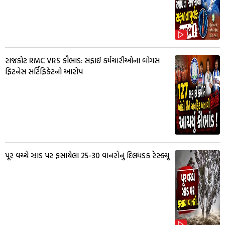
રાજકોટ RMC VRS કૌભાંડ: સફાઈ કર્મચારીઓના બોગસ
ફિટનેસ સર્ટિફિકેટનો આરોપ
પૂર વચ્ચે ઝાડ પર ફસાયેલા 25-30 વાનરોનું દિલધડક રેસ્ક્યૂ