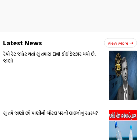
Latest News
View More
રેપો રેટ જાહેર થતાં શું તમારા EMI કોઈ ફેરફાર થયો છે,
જાણો
શું તમે જાણો છો પાણીની બોટલ પરની લાઇનોનું રહસ્ય?