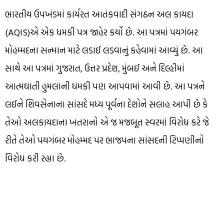
ભારતીય ઉપખંડમાં કાર્યરત આતંકવાદી સંગઠન અલ કાયદા
(AQIS)એ એક ધમકી પત્ર જાહેર કર્યો છે. આ પત્રમાં પયગંબર
મોહમ્મદના સન્માન માટે લડાઈ લડવાનું કહેવામાં આવ્યું છે. આ
સાથે આ પત્રમાં ગુજરાત, ઉત્તર પ્રદેશ, મુંબઈ અને દિલ્હીમાં
આત્મઘાતી હુમલાની ધમકી પણ આપવામાં આવી છે. આ પત્રને
લઈને શિવસેનાના સાંસદે મધ્ય પૂર્વના દેશોને સલાહ આપી છે કે
તેઓ અલકાયદાના ખતરાનો એ જ મજબૂત સ્વરમાં વિરોધ કરે જે
રીતે તેઓ પયગંબર મોહમ્મદ પર ભાજપના સાંસદની ટિપ્પણીનો
વિરોધ કરી રહ્યા છે.