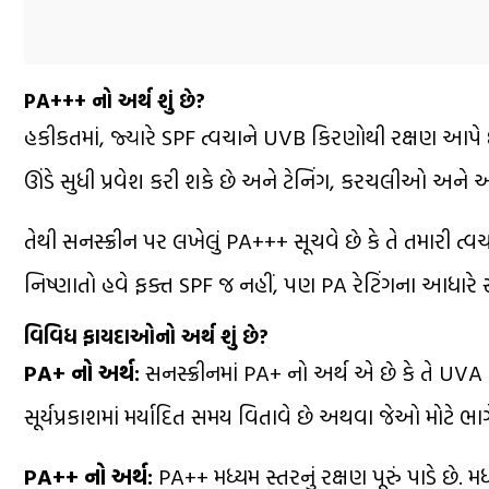
PA+++ નો અર્થ શું છે?
હકીકતમાં, જ્યારે SPF ત્વચાને UVB કિરણોથી રક્ષણ આપે છે
ઊંડે સુધી પ્રવેશ કરી શકે છે અને ટેનિંગ, કરચલીઓ અને અ
તેથી સનસ્ક્રીન પર લખેલું PA+++ સૂચવે છે કે તે તમારી ત્વ
નિષ્ણાતો હવે ફક્ત SPF જ નહીં, પણ PA રેટિંગના આધારે 
વિવિધ ફાયદાઓનો અર્થ શું છે?
PA+ નો અર્થ:
સનસ્ક્રીનમાં PA+ નો અર્થ એ છે કે તે UVA ક
સૂર્યપ્રકાશમાં મર્યાદિત સમય વિતાવે છે અથવા જેઓ મોટે ભા
PA++ નો અર્થ:
PA++ મધ્યમ સ્તરનું રક્ષણ પૂરું પાડે છે. મ