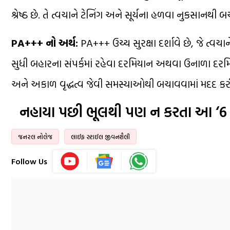
શ્રેષ્ઠ છે. તે ત્વચાને ટેનિંગ અને સૂર્યના હળવા નુકસાનથી 
PA+++ નો અર્થ:
PA+++ ઉચ્ચ સુરક્ષા દર્શાવે છે, જે ત્વચાન
સુધી બહારના સંપર્કમાં રહેવા દરમિયાન અથવા ઉનાળા દરમિય
અને અકાળ વૃદ્ધત્વ જેવી સમસ્યાઓથી બચાવવામાં મદદ કરી
નહાયા પછી ભૂલથી પણ ન કરતા આ ‘6 કા
જનરલ નોલેજ
લાઈફ સ્ટાઈલ જીવનશૈલી
Follow Us