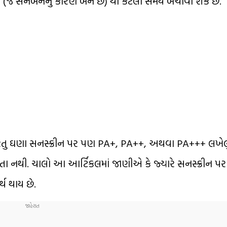
ો (જે સનબર્નનું કારણ બને છે) થી કેટલો સમય બચાવી શકે છે.
પરંતુ ઘણા સનસ્ક્રીન પર પણ PA+, PA++, અથવા PA+++ લખેલું
 નથી. ચાલો આ આર્ટિકલમાં જાણીએ કે જ્યારે સનસ્ક્રીન પ
થ થાય છે.