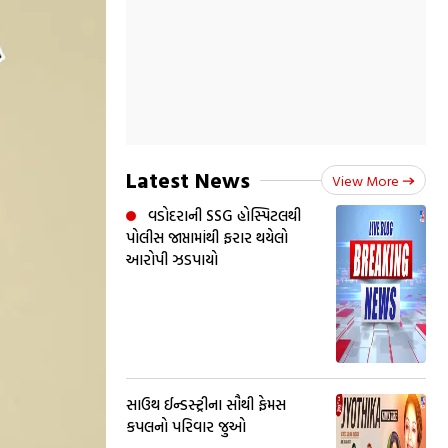
Latest News
View More
વડોદરાની SSG હોસ્પિટલથી
પોલીસ જાપ્તામાંથી ફરાર થયેલો
આરોપી ઝડપાયો
સાઉથ ઈન્ડસ્ટ્રીના સૌથી ફેમસ
કપલનો પરિવાર જુઓ