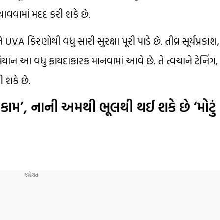
બચાવવામાં મદદ કરી શકે છે.
ે UVA કિરણોથી વધુ સારી સુરક્ષા પૂરી પાડે છે. તીવ્ર સૂર્યપ્રકા
ાન આ વધુ ફાયદાકારક માનવામાં આવે છે. તે ત્વચાને ટેનિંગ,
 શકે છે.
મ’, નાની અમથી ભૂલથી થઈ શકે છે ‘મોટું