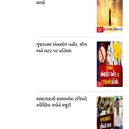
મળશે
ગુજરાતમાં એનાલોગ પનીર, ચીઝ
અને બટર પર પ્રતિબંધ
અમદાવાદની શાળાઓમાં રવિવારે
સ્વૈચ્છિક વર્ગોને મંજૂરી