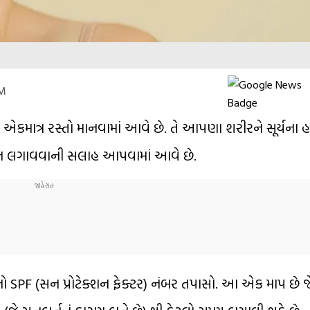
AM
્રીન એકમાત્ર રસ્તો માનવામાં આવે છે. તે આપણા શરીરને સૂર્યના
રીન લગાવવાની સલાહ આપવામાં આવે છે.
ો SPF (સન પ્રોટેક્શન ફેક્ટર) નંબર તપાસો. આ એક માપ છે 