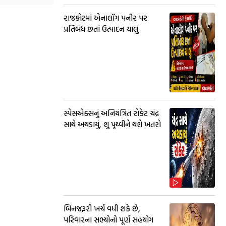
રાજકોટમાં એનાલૉગ પનીર પર
પ્રતિબંધ છતાં ઉત્પાદન ચાલુ
સ્પેસએક્સનું અનિયંત્રિત રોકેટ ચંદ્ર
સાથે અથડાયું, શુ પૃથ્વીને થશે ખતરો
બિનજરૂરી ખર્ચ વધી શકે છે,
પરિવારના સભ્યોનો પૂર્ણ સહયોગ