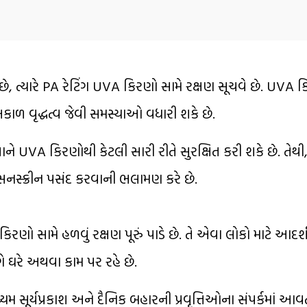
, ત્યારે PA રેટિંગ UVA કિરણો સામે રક્ષણ સૂચવે છે. UVA કિ
કાળ વૃદ્ધત્વ જેવી સમસ્યાઓ વધારી શકે છે.
ચાને UVA કિરણોથી કેટલી સારી રીતે સુરક્ષિત કરી શકે છે. તેથી,
સનસ્ક્રીન પસંદ કરવાની ભલામણ કરે છે.
િરણો સામે હળવું રક્ષણ પૂરું પાડે છે. તે એવા લોકો માટે આદર
ગે ઘરે અથવા કામ પર રહે છે.
ધ્યમ સૂર્યપ્રકાશ અને દૈનિક બહારની પ્રવૃત્તિઓના સંપર્કમાં આવત