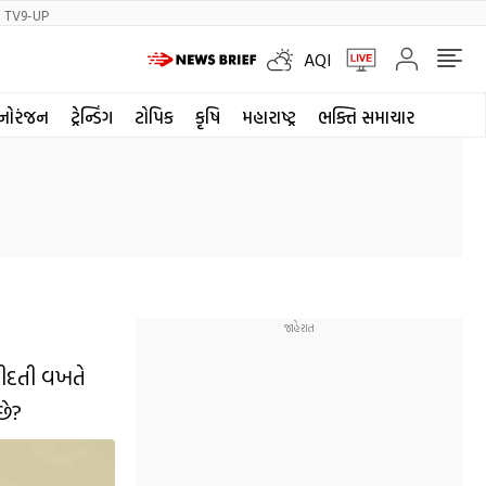
TV9-UP
AQI
નોરંજન
ટ્રેન્ડિંગ
ટોપિક
કૃષિ
મહારાષ્ટ્ર
ભક્તિ સમાચાર
રીદતી વખતે
છે?