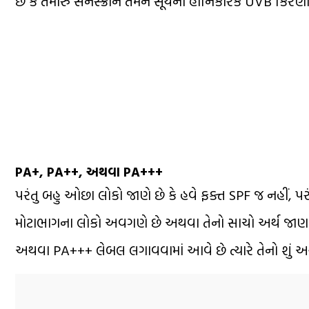
છે કે તમારું સનસ્ક્રીન તમને સૂર્યના હાનિકારક UVB કિરણ
PA+, PA++, અથવા PA+++
પરંતુ બહુ ઓછા લોકો જાણે છે કે હવે ફક્ત SPF જ નહીં, 
મોટાભાગના લોકો અવગણે છે અથવા તેનો સાચો અર્થ જાણતા
અથવા PA+++ લેબલ લગાવવામાં આવે છે ત્યારે તેનો શું અર્