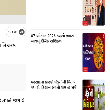
SHARE
07 ઓગસ્ટ 2026: જાણો તમારું
આજનું દૈનિક રાશિફળ
 હાનિકારક
વરસાદના કારણે ખેડૂતોની ચિંતામાં
વધારો, કિશાન સંઘનો ગ્રાઉન્ડ સર્વે
જે તમને જણાવે