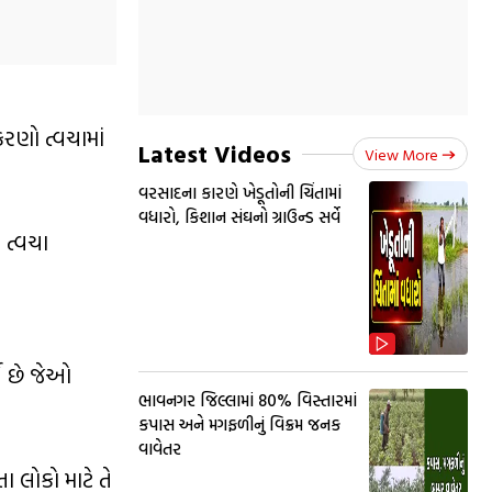
રણો ત્વચામાં
Latest Videos
View More
વરસાદના કારણે ખેડૂતોની ચિંતામાં
વધારો, કિશાન સંઘનો ગ્રાઉન્ડ સર્વે
 ત્વચા
્શ છે જેઓ
ભાવનગર જિલ્લામાં 80% વિસ્તારમાં
કપાસ અને મગફળીનું વિક્રમ જનક
વાવેતર
ા લોકો માટે તે