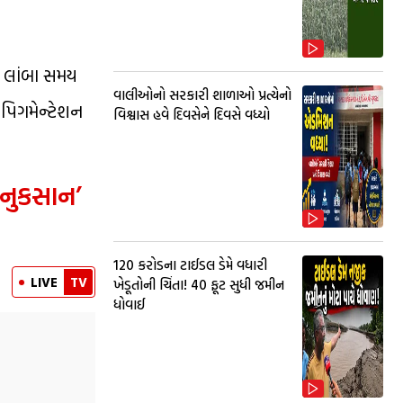
શ, લાંબા સમય
વાલીઓનો સરકારી શાળાઓ પ્રત્યેનો
 પિગમેન્ટેશન
વિશ્વાસ હવે દિવસેને દિવસે વધ્યો
નુકસાન’
₹120 કરોડના ટાઈડલ ડેમે વધારી
LIVE
TV
ખેડૂતોની ચિંતા! 40 ફૂટ સુધી જમીન
ધોવાઈ