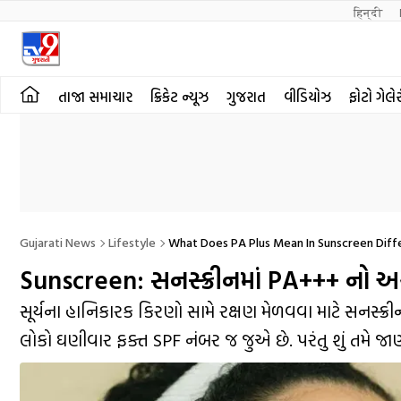
हिन्दी 
તાજા સમાચાર
ક્રિકેટ ન્યૂઝ
ગુજરાત
વીડિયોઝ
ફોટો ગેલે
Gujarati News
Lifestyle
What Does PA Plus Mean In Sunscreen Dif
Sunscreen: સનસ્ક્રીનમાં PA+++ નો અર્થ
સૂર્યના હાનિકારક કિરણો સામે રક્ષણ મેળવવા માટે સનસ્
લોકો ઘણીવાર ફક્ત SPF નંબર જ જુએ છે. પરંતુ શું તમે જા