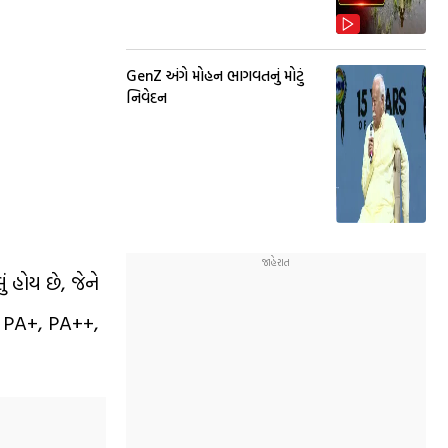
GenZ અંગે મોહન ભાગવતનું મોટું
નિવેદન
 હોય છે, જેને
ર PA+, PA++,