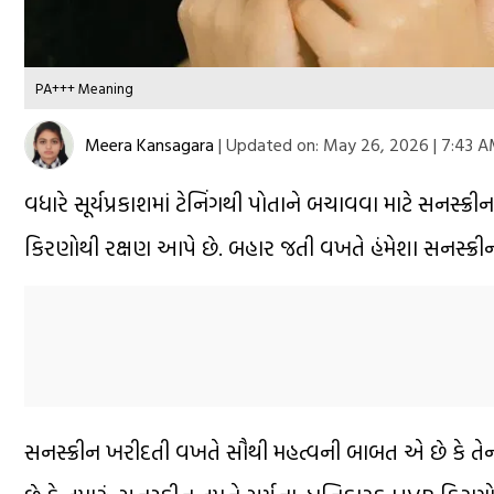
PA+++ Meaning
Meera Kansagara
|
Updated on:
May 26, 2026 | 7:43 
વધારે સૂર્યપ્રકાશમાં ટેનિંગથી પોતાને બચાવવા માટે સનસ્ક
કિરણોથી રક્ષણ આપે છે. બહાર જતી વખતે હંમેશા સનસ્ક્
સનસ્ક્રીન ખરીદતી વખતે સૌથી મહત્વની બાબત એ છે કે તેન