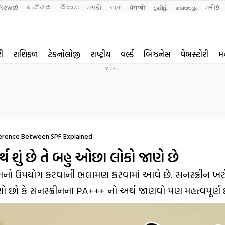
News9
ಕನ್ನಡ
తెలుగు
मराठी
বাংলা
ਪੰਜਾਬੀ
தமிழ்
മലയാളം
मनी9
રી
રાશિફળ
ટેકનોલોજી
રાષ્ટ્રીય
વર્લ્ડ
બિઝનેસ
વેબસ્ટોરી
મ
ference Between SPF Explained
 શું છે તે બહુ ઓછા લોકો જાણે છે
ક્રીનનો ઉપયોગ કરવાની ભલામણ કરવામાં આવે છે. સનસ્ક્રીન ખ
ણો છો કે સનસ્ક્રીનના PA+++ નો અર્થ જાણવો પણ મહત્વપૂર્ણ 