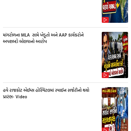
માંગરોળના MLA સામે ખેડૂતો અને AAP કાર્યકરોને
અપશબ્દો બોલવાનો આરોપ
હવે રાજકોટ એઈમ્સ હોસ્પિટલમાં સ્પાઈન સર્જરીનો થયો
પ્રારંભ- Video