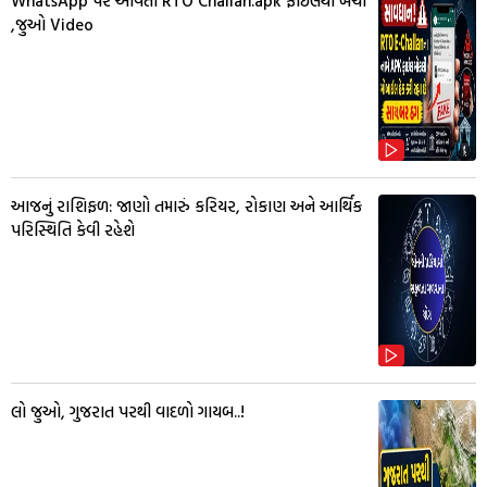
WhatsApp પર આવતી RTO Challan.apk ફાઈલથી બચો
,જુઓ Video
આજનું રાશિફળ: જાણો તમારું કરિયર, રોકાણ અને આર્થિક
પરિસ્થિતિ કેવી રહેશે
લો જુઓ, ગુજરાત પરથી વાદળો ગાયબ..!