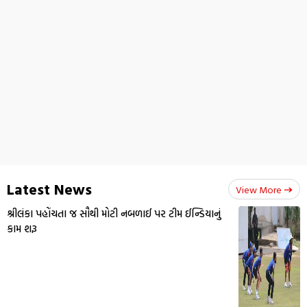
Latest News
View More
શ્રીલંકા પહોંચતા જ સૌથી મોટી નબળાઈ પર ટીમ ઈન્ડિયાનું
કામ શરૂ