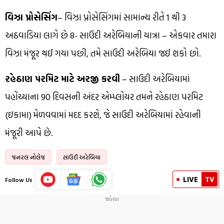
વિઝા પ્રોસેસિંગ
– વિઝા પ્રોસેસિંગમાં સામાન્ય રીતે 1 થી 3
અઠવાડિયા લાગે છે 8- સાઉદી અરેબિયાની યાત્રા – એકવાર તમારા
વિઝા મંજૂર થઈ ગયા પછી, તમે સાઉદી અરેબિયા જઈ શકો છો.
રહેઠાણ પરમિટ માટે અરજી કરવી
– સાઉદી અરેબિયામાં
પહોંચ્યાના 90 દિવસની અંદર એમ્પ્લોયર તમને રહેઠાણ પરમિટ
(ઇકામા) મેળવવામાં મદદ કરશે, જે સાઉદી અરેબિયામાં રહેવાની
મંજૂરી આપે છે.
જનરલ નોલેજ
સાઉદી અરેબિયા
LIVE
TV
Follow Us