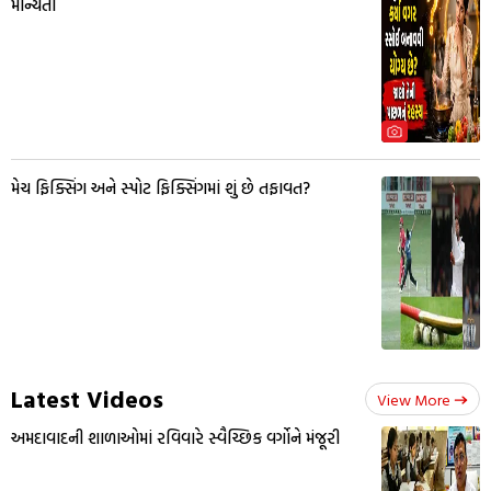
માન્યતા
મેચ ફિક્સિંગ અને સ્પોટ ફિક્સિંગમાં શું છે તફાવત?
Latest Videos
View More
અમદાવાદની શાળાઓમાં રવિવારે સ્વૈચ્છિક વર્ગોને મંજૂરી