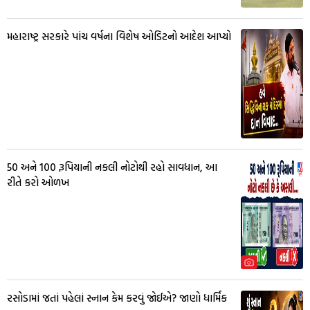
મહારાષ્ટ્ર સરકારે પાંચ વર્ષના વિશેષ ઓડિટનો આદેશ આપ્યો
50 અને 100 રૂપિયાની નકલી નોટોથી રહો સાવધાન, આ
રીતે કરો ઓળખ
રસોડામાં જતાં પહેલાં સ્નાન કેમ કરવું જોઈએ? જાણો ધાર્મિક