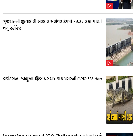
ગુજરાતની જીવાદોરી સરદાર સરોવર ડેમમાં 79.27 ટકા પાણી
થયું સ્ટોરેજ
વડોદરાના જાંબુઆ બ્રિજ પર મહાકાય મગરની લટાર ! Video