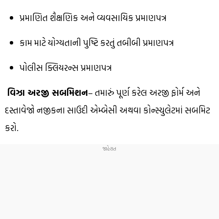
પ્રમાણિત શૈક્ષણિક અને વ્યવસાયિક પ્રમાણપત્ર
કામ માટે યોગ્યતાની પુષ્ટિ કરતું તબીબી પ્રમાણપત્ર
પોલીસ ક્લિયરન્સ પ્રમાણપત્ર
વિઝા અરજી સબમિશન
– તમારું પૂર્ણ કરેલ અરજી ફોર્મ અને
દસ્તાવેજો નજીકના સાઉદી એમ્બેસી અથવા કોન્સ્યુલેટમાં સબમિટ
કરો.