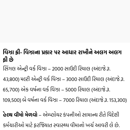
વિઝા ફી- વિઝાના પ્રકાર પર આધાર રાખીને અલગ અલગ
ફી છે
સિંગલ એન્ટ્રી વર્ક વિઝા – 2000 સાઉદી રિયાલ (અંદાજે રૂ.
43,800) મલ્ટી એન્ટ્રી વર્ક વિઝા – 3000 સાઉદી રિયાલ (અંદાજે રૂ.
65,700) એક વર્ષના વર્ક વિઝા – 5000 રિયાલ (અંદાજે રૂ.
109,500) બે વર્ષના વર્ક વિઝા – 7000 રિયાલ (અંદાજે રૂ. 153,300)
હેલ્થ વીમો મેળવો
– એમ્પ્લોયર કંપનીઓ સામાન્ય રીતે વિદેશી
કર્મચારીઓ માટે ફરજિયાત સ્વાસ્થ્ય વીમાનો ખર્ચ આવરી લે છે.