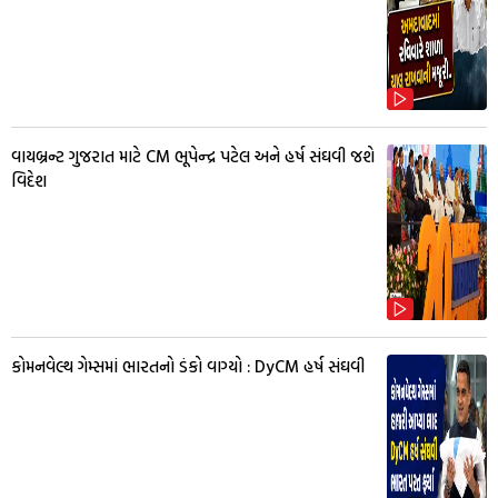
વાયબ્રન્ટ ગુજરાત માટે CM ભૂપેન્દ્ર પટેલ અને હર્ષ સંઘવી જશે
વિદેશ
કોમનવેલ્થ ગેમ્સમાં ભારતનો ડંકો વાગ્યો : DyCM હર્ષ સંઘવી