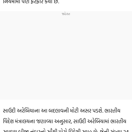
નિયમોમાં પણ ફેરફાર કર્યો છે.
સાઉદી અરેબિયાના આ બદલાવની મોટી અસર પડશે. ભારતીય
વિદેશ મંત્રાલયના જણાવ્યા અનુસાર, સાઉદી અરેબિયામાં ભારતીય
સમુદાય બીજા નંબરનો સૌથી મોટો વિદેશી સમૂહ છે, જેની સંખ્યા 24