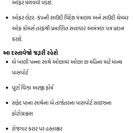
ઑફર મેળવવી પડશે.
ઓફર લેટર- કંપની સાઉદી વિદેશ મંત્રાલય અને સાઉદી ચેમ્બર
ઓફ કોમર્સ તરફથી પ્રમાણિત સત્તાવાર આમંત્રણ પત્ર પ્રદાન
કરશે.
આ દસ્તાવેજો જરૂરી રહેશે
બે ખાલી પન્ના સાથે ઓછામાં ઓછા છ મહિના માટે માન્ય
પાસપોર્ટ
પૂર્ણ વિઝા અરજી ફોર્મ
સફેદ પાના સાથેના બે તાજેતરના પાસપોર્ટ સાઇઝના
ફોટોગ્રાફ્સ
રોજગાર કરાર પર હસ્તાક્ષર