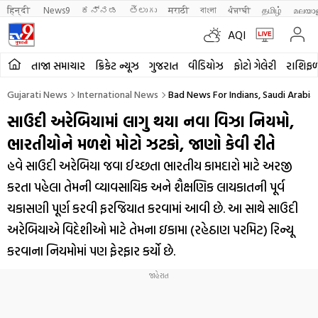
हिन्दी 
News9
ಕನ್ನಡ
తెలుగు
मराठी
বাংলা
ਪੰਜਾਬੀ
தமிழ்
മലയാ
AQI
તાજા સમાચાર
ક્રિકેટ ન્યૂઝ
ગુજરાત
વીડિયોઝ
ફોટો ગેલેરી
રાશિફ
Gujarati News
International News
Bad News For Indians, Saudi Arabia
સાઉદી અરેબિયામાં લાગુ થયા નવા વિઝા નિયમો,
ભારતીયોને મળશે મોટો ઝટકો, જાણો કેવી રીતે
હવે સાઉદી અરેબિયા જવા ઈચ્છતા ભારતીય કામદારો માટે અરજી
કરતા પહેલા તેમની વ્યાવસાયિક અને શૈક્ષણિક લાયકાતની પૂર્વ
ચકાસણી પૂર્ણ કરવી ફરજિયાત કરવામાં આવી છે. આ સાથે સાઉદી
અરેબિયાએ વિદેશીઓ માટે તેમના ઇકામા (રહેઠાણ પરમિટ) રિન્યૂ
કરવાના નિયમોમાં પણ ફેરફાર કર્યો છે.