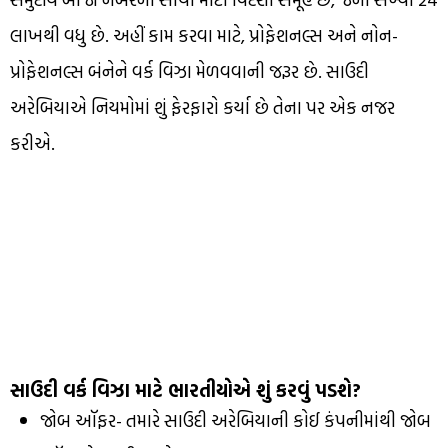
લાખથી વધુ છે. અહીં કામ કરવા માટે, પ્રોફેશનલ્સ અને નોન-
પ્રોફેશનલ્સ બંનેને વર્ક વિઝા મેળવવાની જરૂર છે. સાઉદી
અરેબિયાએ નિયમોમાં શું ફેરફારો કર્યા છે તેના પર એક નજર
કરીએ.
સાઉદી વર્ક વિઝા માટે ભારતીયોએ શું કરવું પડશે?
જોબ ઑફર- તમારે સાઉદી અરેબિયાની કોઈ કંપનીમાંથી જોબ