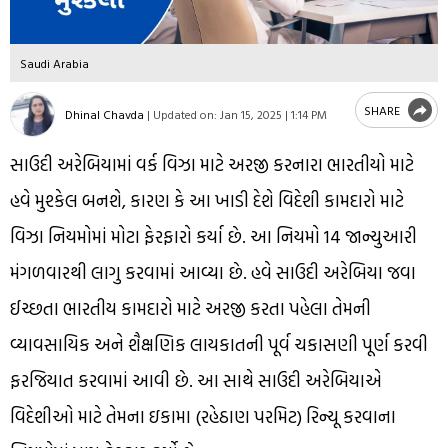
Saudi Arabia
SHARE
Dhinal Chavda
|
Updated on:
Jan 15, 2025 | 1:14 PM
સાઉદી અરેબિયામાં વર્ક વિઝા માટે અરજી કરનારા ભારતીયો માટે
હવે મુશ્કેલ બનશે, કારણ કે આ ખાડી દેશે વિદેશી કામદારો માટે
વિઝા નિયમોમાં મોટા ફેરફારો કર્યા છે. આ નિયમો 14 જાન્યુઆરી
મંગળવારથી લાગુ કરવામાં આવ્યા છે. હવે સાઉદી અરેબિયા જવા
ઈચ્છતા ભારતીય કામદારો માટે અરજી કરતા પહેલા તેમની
વ્યાવસાયિક અને શૈક્ષણિક લાયકાતની પૂર્વ ચકાસણી પૂર્ણ કરવી
ફરજિયાત કરવામાં આવી છે. આ સાથે સાઉદી અરેબિયાએ
વિદેશીઓ માટે તેમના ઇકામા (રહેઠાણ પરમિટ) રિન્યૂ કરવાના