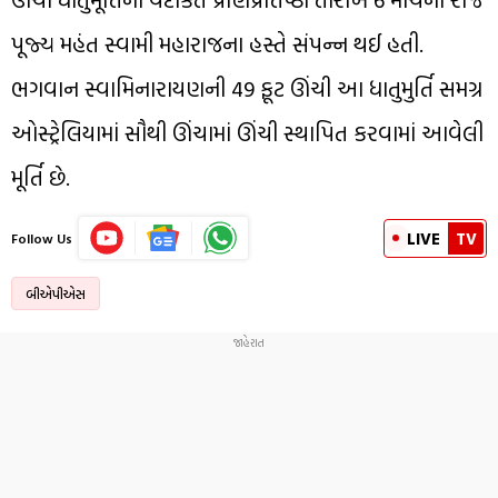
પૂજ્ય મહંત સ્વામી મહારાજના હસ્તે સંપન્ન થઈ હતી.
ભગવાન સ્વામિનારાયણની 49 ફૂટ ઊંચી આ ધાતુમુર્તિ સમગ્ર
ઓસ્ટ્રેલિયામાં સૌથી ઊંચામાં ઊંચી સ્થાપિત કરવામાં આવેલી
મૂર્તિ છે.
LIVE
TV
Follow Us
બીએપીએસ