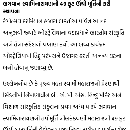
ભગવાન સ્વામિનારાયણની 49 ફૂટ ઊંચી મૂર્તિની કરી
સ્થાપના
રંગોત્સવ દરમિયાન હજારો ભક્તોએ પવિત્ર આનંદ
અનુભવી જ્યારે ઓસ્ટ્રેલિયાના વડાપ્રધાને ભારતીય સંસ્કૃતિ
અને તેના સંદેશનો વખાણ કર્યો. આ ભવ્ય કાર્યક્રમ
ઓસ્ટ્રેલિયામાં હિંદુ પરંપરાને ઉજાગર કરતી અનન્ય ઘટના
બની હોવાનું જણાવ્યું છે.
ઉલ્લેખનીય છે કે પૂજ્ય મહંત સ્વામી મહારાજની પ્રેરણાથી
સિડનીમાં નિર્માણાધીન બી. એ. પી. એસ. હિન્દુ મંદિર અને
વિશાળ સાંસ્કૃતિક સંકુલના પ્રથમ અધ્યાય રૂપે ભગવાન
સ્વામિનારાયણની તપોમૂર્તિ નીલકંઠવર્ણી મહારાજની 49 ફૂટ
ઊંચી ધાતુમૂર્તિની વેદોક્ત પ્રાણપ્રતિષ્ઠા તારીખ 6 માર્ચના રોજ