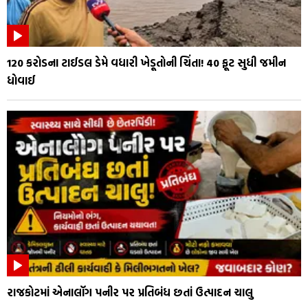
₹120 કરોડના ટાઈડલ ડેમે વધારી ખેડૂતોની ચિંતા! 40 ફૂટ સુધી જમીન
ધોવાઈ
રાજકોટમાં એનાલૉગ પનીર પર પ્રતિબંધ છતાં ઉત્પાદન ચાલુ