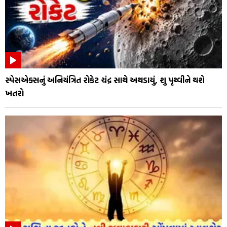
સ્પેસએક્સનું અનિયંત્રિત રોકેટ ચંદ્ર સાથે અથડાયું, શુ પૃથ્વીને થશે
ખતરો