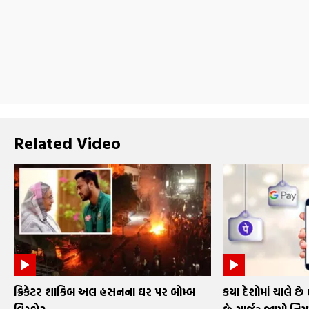
Related Video
ક્રિકેટર શાકિબ અલ હસનના ઘર પર બોમ્બ
કયા દેશોમાં ચાલે છે 