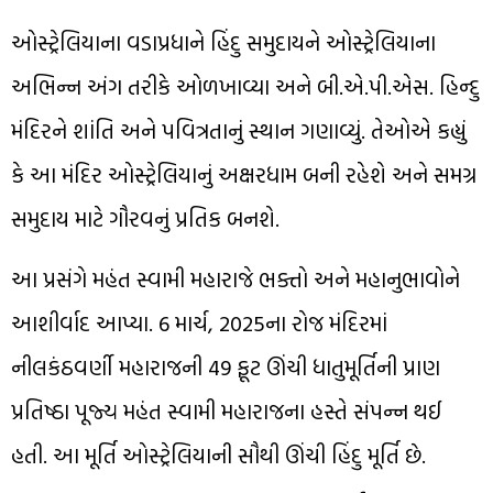
ઓસ્ટ્રેલિયાના વડાપ્રધાને હિંદુ સમુદાયને ઓસ્ટ્રેલિયાના
અભિન્ન અંગ તરીકે ઓળખાવ્યા અને બી.એ.પી.એસ. હિન્દુ
મંદિરને શાંતિ અને પવિત્રતાનું સ્થાન ગણાવ્યું. તેઓએ કહ્યું
કે આ મંદિર ઓસ્ટ્રેલિયાનું અક્ષરધામ બની રહેશે અને સમગ્ર
સમુદાય માટે ગૌરવનું પ્રતિક બનશે.
આ પ્રસંગે મહંત સ્વામી મહારાજે ભક્તો અને મહાનુભાવોને
આશીર્વાદ આપ્યા. 6 માર્ચ, 2025ના રોજ મંદિરમાં
નીલકંઠવર્ણી મહારાજની 49 ફૂટ ઊંચી ધાતુમૂર્તિની પ્રાણ
પ્રતિષ્ઠા પૂજ્ય મહંત સ્વામી મહારાજના હસ્તે સંપન્ન થઈ
હતી. આ મૂર્તિ ઓસ્ટ્રેલિયાની સૌથી ઊંચી હિંદુ મૂર્તિ છે.