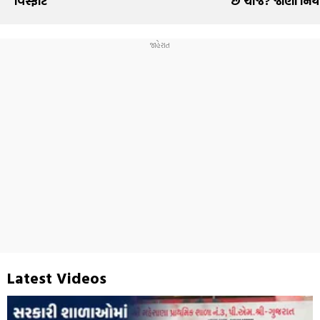
વિસ્ફોટ
છે ચાર્જ? જાણો નિય
Latest Videos