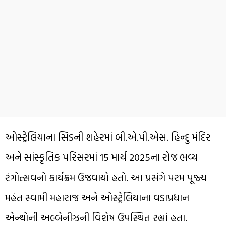
ઓસ્ટ્રેલિયાના સિડની શહેરમાં બી.એ.પી.એસ. હિન્દુ મંદિર
અને સાંસ્કૃતિક પરિસરમાં 15 માર્ચ 2025ના રોજ ભવ્ય
રંગોત્સવનો કાર્યક્રમ ઉજવાયો હતો. આ પ્રસંગે પરમ પૂજ્ય
મહંત સ્વામી મહારાજ અને ઓસ્ટ્રેલિયાના વડાપ્રધાન
એન્થોની અલ્બેનીઝની વિશેષ ઉપસ્થિત રહ્યાં હતા.