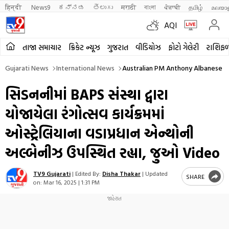
हिन्दी 
News9
ಕನ್ನಡ
తెలుగు
मराठी
বাংলা
ਪੰਜਾਬੀ
தமிழ்
മലയാ
AQI
તાજા સમાચાર
ક્રિકેટ ન્યૂઝ
ગુજરાત
વીડિયોઝ
ફોટો ગેલેરી
રાશિફ
Gujarati News
International News
સિડનનીમાં BAPS સંસ્થા દ્વારા
યોજાયેલા રંગોત્સવ કાર્યક્રમમાં
ઓસ્ટ્રેલિયાના વડાપ્રધાન એન્થોની
અલ્બેનીઝ ઉપસ્થિત રહ્યા, જુઓ Video
TV9 Gujarati
|
Edited By:
Disha Thakar
|
Updated
SHARE
on:
Mar 16, 2025 | 1:31 PM