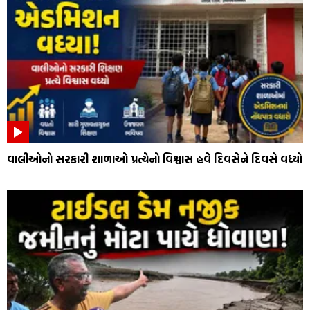
વાલીઓનો સરકારી શાળાઓ પ્રત્યેનો વિશ્વાસ હવે દિવસેને દિવસે વધ્યો