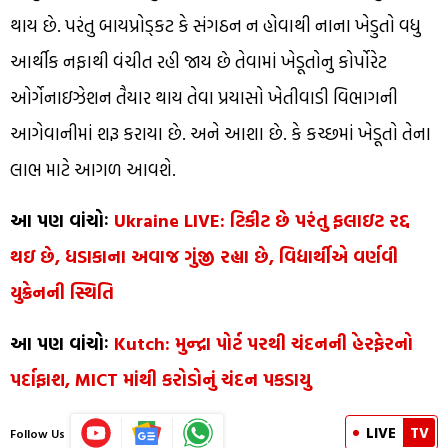
થાય છે. પરંતુ બાયપ્રોડ્કટ કે સંગઠન ન હોવાથી નાના ખેડુતો વધુ
આર્થીક નફાથી વંચીત રહી જાય છે તેવામાં ખેડૂતોનુ કોર્પોરેટ
ઓર્ગેનાઇઝેશન તૈયાર થાય તેવા પ્રયાસો ખેતીવાડી વિભાગની
આગેવાનીમાં શરૂ કરાયા છે. અને આશા છે. કે કચ્છમાં ખેડૂતો તેના
લાભ માટે આગળ આવશે.
આ પણ વાંચોઃ
Ukraine LIVE: ટિકીટ છે પરંતુ ફલાઇટ રદ્દ
થઇ છે, ધડાકાના અવાજ ગુંજી રહ્યા છે, વિદ્યાર્થીએ વર્ણવી
યુક્રેનની સ્થિતિ
આ પણ વાંચોઃ
Kutch: મુન્દ્રા પોર્ટ પરથી ચંદનની હેરફેરનો
પર્દાફાશ, MICT માંથી કરોડોનું ચંદન પકડાયુ
LIVE
TV
Follow Us