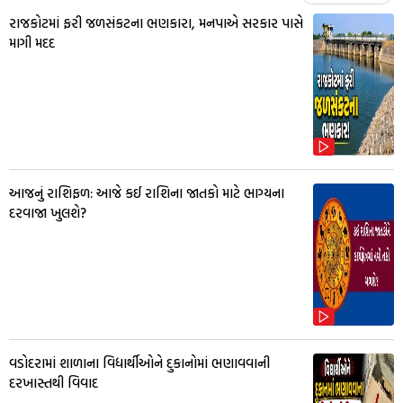
રાજકોટમાં ફરી જળસંકટના ભણકારા, મનપાએ સરકાર પાસે
માગી મદદ
આજનું રાશિફળ: આજે કઈ રાશિના જાતકો માટે ભાગ્યના
દરવાજા ખુલશે?
વડોદરામાં શાળાના વિદ્યાર્થીઓને દુકાનોમાં ભણાવવાની
દરખાસ્તથી વિવાદ