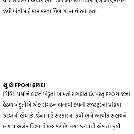
યોજાઇ પ્રેરણા અપાઇ હતી. જેમાં બાગાયત વિભાગ,નાબાર્ડ,કાઝરી
જેવી ખેતી માટે કામ કરતા વિભાગો સાથે રહ્યા હતા.
શુ છે FPOના ફાયદા
વિવિધ પ્રશ્નોને લઇને ખેડૂતો આમતો સંગઠીત છે. પરંતુ FPO યોજના
હેઠળ ખેડુતોએ એક સંગઠન બનાવી કંપની રજીસ્ટ્રરની પ્રક્રિયા
કરવાની હોય છે. જેના માટે સરકારના કૃષી અને આ્થીક સહાયને
લગતા અનેક વિભાગો મદદ કરે છે. FPO કરવાથી એક તો કૃષી