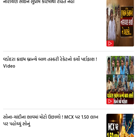
નારાયણ સાઈને સુપ્રીમ કોર્ટમાંથી રાહત નહીં
વડોદરા ક્રાઇમ બ્રાન્ચે બાળ તસ્કરી રેકેટનો કર્યો પર્દાફાશ !
Video
સોના-ચાંદીના ભાવમાં મોટો ઉછાળો ! MCX પર ₹1.50 લાખ
પર પહોચ્યું સોનું