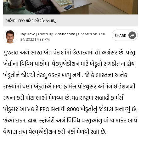
ખારેકમાં FPO માટે માર્ગદર્શન અપાયુ
Jay Dave
|
Edited By:
kirit bantwa
|
Updated on:
Feb
SHARE
24, 2022 | 4:38 PM
ગુજરાત અને ભારત ખેત પેદાશોમાં ઉત્પાદનમાં તો અગ્રેસર છે. પરંતુ
ખેતીના વિવિધ પાકોમાં વેલ્યુએડીશન માટે ખેડૂતો સંગઠીત ન હોય
ખેડુતોને જોઇએ તેટલુ વડતર મળ્યુ નથી. જો કે ભારતના અનેક
રાજ્યોમાં ઘણા ખેડુતોએ FPO ફાર્મસ પોડ્યુસર ઓર્ગેનાઇઝેશનની
રચના કરી મોટા લાભો મેળવ્યા છે. મહારાષ્ટ્રમાં સહ્યાદ્રી ફાર્મર્સ
પોડુસર આ પ્રકારે FPO બનાવી 8000 ખેડૂતોનું જોડાણ બનાવ્યું છે.
જેઓ દાડમ, દ્રાક્ષ, સ્ટ્રોબેરી અને વિવિધ વસ્તુઓનુ યોગ્ય માર્કેટ ભાવે
વેચાણ તથા વેલ્યુએડીશન કરી નફો મેળવી રહ્યા છે.