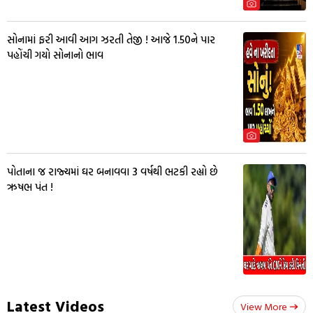
સોનામાં ફરી આવી આગ ઝરતી તેજી ! આજે 1.50ને પાર
પહોંચી ગયો સોનાનો ભાવ
પોતાના જ રાજ્યમાં ઘર બનાવવા 3 વર્ષથી ભટકી રહ્યો છે
ઋષભ પંત !
Latest Videos
View More