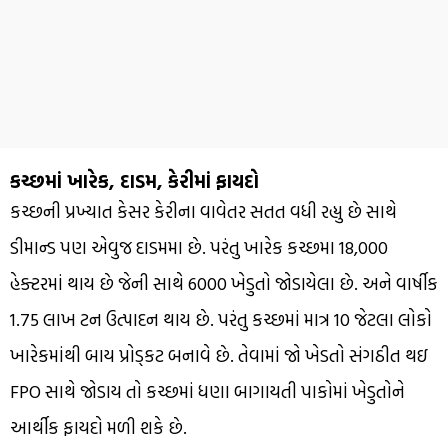
કચ્છમાં ખારેક, દાડમ, કેરીમાં ફાયદો
કચ્છની પ્રખ્યાત કેસર કેરીના વાવેતર સતત વધી રહ્યુ છે સાથે
ડીમાન્ડ પણ એવુજ દાડમમા છે. પરંતુ ખારેક કચ્છમા 18,000
હેક્ટરમાં થાય છે જેની સાથે 6000 ખેડુતો જોડાયેલા છે. અને વાર્ષીક
1.75 લાખ ટન ઉત્પાદન થાય છે. પરંતુ કચ્છમાં માત્ર 10 જેટલા લોકો
ખારેકમાંથી બાય પ્રોડ્કટ બનાવે છે. તેવામાં જો ખેડતો સંગઠીત થઇ
FPO સાથે જોડાય તો કચ્છમાં ધણા બાગાયતી પાકોમાં ખેડુતોને
આર્થીક ફાયદો મળી શકે છે.