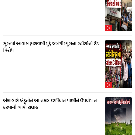
સુરતમાં આવાસ ફાળવણી મુદ્દે જહાંગીરપુરાના રહીશોનો ઉગ્ર
વિરોધ
અંબાલાલે ખેડૂતોને આ નક્ષત્ર દરમિયાન પાણીને ઉપયોગ ન
કરવાની આપી સલાહ