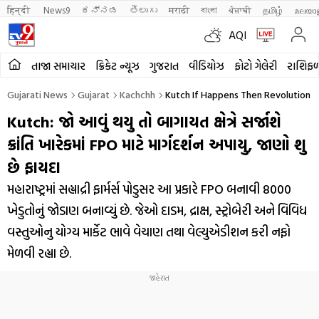
हिन्दी 
News9
ಕನ್ನಡ
తెలుగు
मराठी
বাংলা
ਪੰਜਾਬੀ
தமிழ்
മലയാ
AQI
તાજા સમાચાર
ક્રિકેટ ન્યૂઝ
ગુજરાત
વીડિયોઝ
ફોટો ગેલેરી
રાશિફ
Gujarati News
Gujarat
Kachchh
Kutch If Happens Then Revolution W
Kutch: જો આવું થયુ તો બાગાયત ક્ષેત્રે સર્જાશે
ક્રાંતિ ખારેકમાં FPO માટે માર્ગદર્શન અપાયુ, જાણો શુ
છે ફાયદા
મહારાષ્ટ્રમાં સહ્યાદ્રી ફાર્મર્સ પોડુસર આ પ્રકારે FPO બનાવી 8000
ખેડુતોનું જોડાણ બનાવ્યું છે. જેઓ દાડમ, દ્રાક્ષ, સ્ટ્રોબેરી અને વિવિધ
વસ્તુઓનુ યોગ્ય માર્કેટ ભાવે વેચાણ તથા વેલ્યુએડીશન કરી નફો
મેળવી રહ્યા છે.