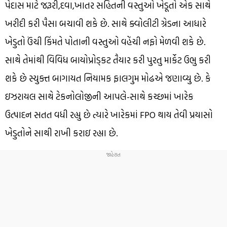
પેદાસ માટે જરૂરી,દવા,ખાતર સહિતની વસ્તુઓ ખેડૂતો એક સાથે
ખરીદી કરી પૈસા બચાવી શકે છે. સાથે ક્વોલીટી ગ્રેડના આધારે
ખેડુતો ઉંચી કિંમતે પોતાની વસ્તુઓ વહેંચી નફો મેળવી શકે છે.
સાથે તેમાંથી વિવિધ બાયોપ્રોડ્કટ તૈયાર કરી પુરતુ માર્કેટ ઉભુ કરી
શકે છે સ્યુક્ત બાગાયત નિયામક ફાલગુમ મોઢએ જણાવ્યુ છે. કે
ઇઝરાયલ સાથે ટેકનોલોજીની આપલે-સાથે કચ્છમાં ખારેક
ઉત્પાદન સતત વધી રહ્યુ છે ત્યારે ખારેકમાં FPO થાય તેવી પ્રયાસો
ખેડુતોને સાથી રાખી કરાઇ રહ્યા છે.