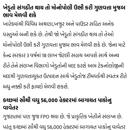
ખેડૂતો સંગઠીત થાય તો મોનોપોલી ઉભી કરી ગુણવત્તા મુજબ
ભાવ મેળવી શકે
ખારેકમાંથી વિવિધ અથણા,ખજુર અને પાઉડર સહિત અનેક
વસ્તુઓ બની શકે છે. તેથી જો ખેડૂતો સંગઠીત થાય તો તેઓ
મોનોપોલી ઉભી કરી ગુણવત્તા મુજબ ભાવ મેળવી શકે છે. જેના માટે
કેન્દ્ર સરકાર 3 વર્ષમાં 18 લાખ જેટલી સહાય આપશે સાથે અન્ય
રીતે તેને સંલગ્ન વિભાગો ખેડુતોની મદદ કરશે આમ ટેકનોલોજીની
મદદથી ગુણવત્તાયુકત ઉત્પાદન સાથે ખેડુતોજ ટીમવર્કથી સ્વતંત્ર રીતે
બધુ નક્કી કરી ફાયદો મેળવી શકશે.
કચ્છમાં સૌથી વધુ 56,000 હેક્ટરમાં બાગાયત પાકોનુ
વાવેતર
ગુજરાતમાં પણ જુજ FPO થયા છે. જે પ્રાકૃતિક ખેતીને સંલગ્ન છે.
પરંતુ કચ્છમાં સૌથી વધુ 56,000 હેક્ટરમાં બાગાયત પાકોનુ વાવેતર