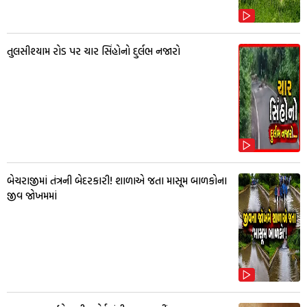
તુલસીશ્યામ રોડ પર ચાર સિંહોનો દુર્લભ નજારો
બેચરાજીમાં તંત્રની બેદરકારી! શાળાએ જતા માસૂમ બાળકોના
જીવ જોખમમાં