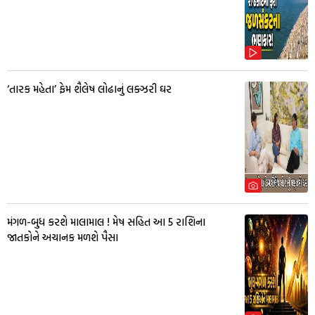
‘તારક મહેતા’ ફેમ શૈલેષ લોઢાનું લક્ઝરી ઘર
મંગળ-બુધ કરશે માલામાલ ! મેષ સહિત આ 5 રાશિના
જાતકોને અચાનક મળશે પૈસા