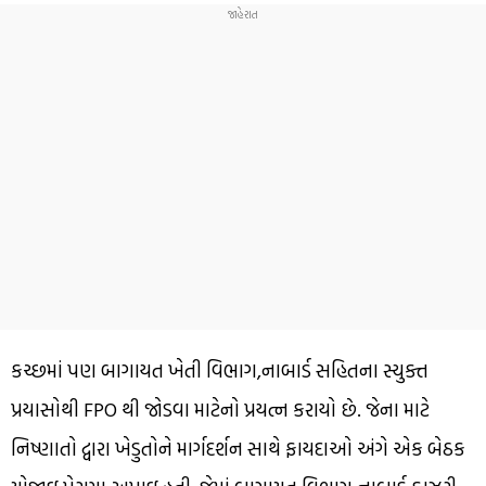
કચ્છમાં પણ બાગાયત ખેતી વિભાગ,નાબાર્ડ સહિતના સ્યુક્ત
પ્રયાસોથી FPO થી જોડવા માટેનો પ્રયત્ન કરાયો છે. જેના માટે
નિષ્ણાતો દ્વારા ખેડુતોને માર્ગદર્શન સાથે ફાયદાઓ અંગે એક બેઠક