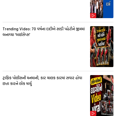
Trending Video: 70 વર્ષના દાદીએ સાડી પહેરીને જીમમાં
બનાવ્યા 'બાઈસેપ્સ'
ટ્રાફિક પોલીસની મનમાની, કાર ચાલક કારમાં સવાર હોવા
છતા કારને લોક માર્યુ