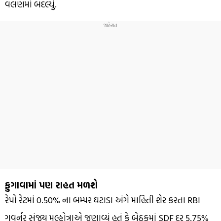
વલણમાં બદલ્યું.
ફુગાવામાં પણ રાહત મળશે
રેપો રેટમાં 0.50% ના બમ્પર ઘટાડા અંગે માહિતી શેર કરતા RBI
ગવર્નર સંજય મલ્હોત્રાએ જણાવ્યું હતું કે બેઠકમાં SDF દર 5.75%