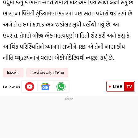
વધુમાં કહ્યું કે ભારત સતત રોકાણ માટે એક પ્રિય સ્થળ બની રહ્યું છે.
ભારતના વિદેશી હૂંડિયામણ ભંડારમાં પણ સતત વધારો થઈ રહ્યો છે
અને તે હાલમાં 691.5 અબજ ડોલર સુધી પહોંચી ગયું છે. આ
ઉપરાંત, તેમણે બીજી એક મહત્વપૂર્ણ માહિતી શેર કરી અને કહ્યું કે
આર્થિક પરિસ્થિતિને ધ્યાનમાં રાખીને, RBI એ તેની નાણાકીય
નીતિ વ્યૂહરચનાનું વલણ એકોમોડેટિવથી ન્યુટ્રલ કર્યું છે.
બિઝનેસ
રિઝર્વ બેંક ઓફ ઈન્ડિયા
LIVE
TV
Follow Us