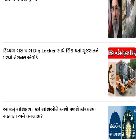
દિવ્યાંગ બસ પાસ DigiLocker સાથે લિંક થતાં ગુજરાતને
મળ્યો નેશનલ એવોર્ડ
આજનું રાશિફળ : કઈ રાશિઓને આજે મળશે કરિયરમાં
સફળતા અને ધનલાભ?