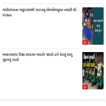
ગાંધીનગરના ગલુદણમાંથી ઝડપાયુ ભેળસેળયુક્ત નક્લી ઘી-
Video
અમદાવાદમાં રિક્ષા ભાડામાં વધારો! જાણો હવે કેટલું ભાડુ
ચૂકવવું પડશે