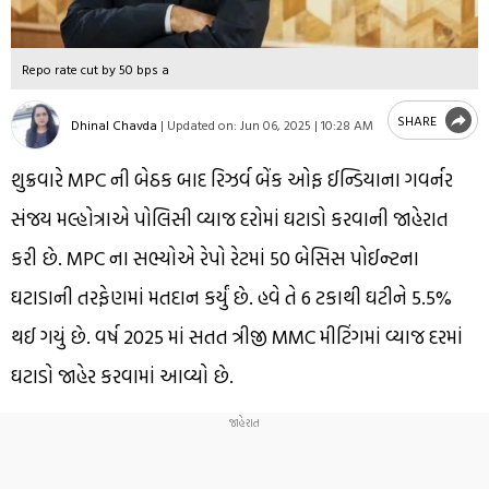
Repo rate cut by 50 bps a
SHARE
Dhinal Chavda
|
Updated on:
Jun 06, 2025 | 10:28 AM
શુક્રવારે MPC ની બેઠક બાદ રિઝર્વ બેંક ઓફ ઈન્ડિયાના ગવર્નર
સંજય મલ્હોત્રાએ પોલિસી વ્યાજ દરોમાં ઘટાડો કરવાની જાહેરાત
કરી છે. MPC ના સભ્યોએ રેપો રેટમાં 50 બેસિસ પોઈન્ટના
ઘટાડાની તરફેણમાં મતદાન કર્યું છે. હવે તે 6 ટકાથી ઘટીને 5.5%
થઈ ગયું છે. વર્ષ 2025 માં સતત ત્રીજી MMC મીટિંગમાં વ્યાજ દરમાં
ઘટાડો જાહેર કરવામાં આવ્યો છે.