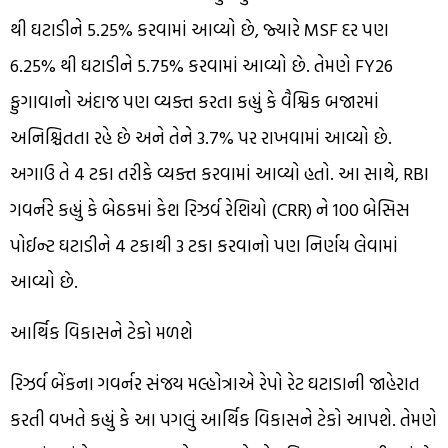
થી ઘટાડીને 5.25% કરવામાં આવ્યો છે, જ્યારે MSF દર પણ
6.25% થી ઘટાડીને 5.75% કરવામાં આવ્યો છે. તેમણે FY26
ફુગાવાનો અંદાજ પણ વ્યક્ત કરતા કહ્યું કે વૈશ્વિક બજારમાં
અનિશ્ચિતતા રહે છે અને તેને 3.7% પર રાખવામાં આવ્યો છે.
અગાઉ તે 4 ટકા તરીકે વ્યક્ત કરવામાં આવ્યો હતો. આ સાથે, RBI
ગવર્નરે કહ્યું કે બેઠકમાં કેશ રિઝર્વ રેશિયો (CRR) ને 100 બેસિસ
પોઈન્ટ ઘટાડીને 4 ટકાથી 3 ટકા કરવાનો પણ નિર્ણય લેવામાં
આવ્યો છે.
આર્થિક વિકાસને ટેકો મળશે
રિઝર્વ બેંકના ગવર્નર સંજય મલ્હોત્રાએ રેપો રેટ ઘટાડાની જાહેરાત
કરતી વખતે કહ્યું કે આ પગલું આર્થિક વિકાસને ટેકો આપશે. તેમણે