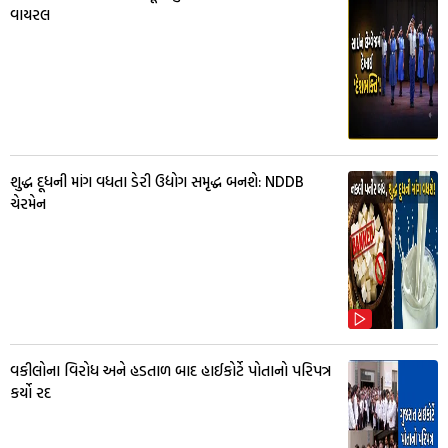
વાયરલ
શુદ્ધ દૂધની માંગ વધતા ડેરી ઉદ્યોગ સમૃદ્ધ બનશે: NDDB
ચેરમેન
વકીલોના વિરોધ અને હડતાળ બાદ હાઈકોર્ટે પોતાનો પરિપત્ર
કર્યો રદ