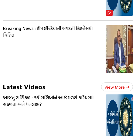
Breaking News : ટીમ ઈન્ડિયાની બગડતી ફિટનેસથી
ચિંતિત
Latest Videos
View More
આજનું રાશિફળ : કઈ રાશિઓને આજે મળશે કરિયરમાં
સફળતા અને ધનલાભ?