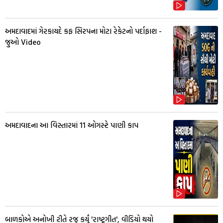
અમદાવાદમાં ગેરકાયદે કફ સિરપના મોટા રેકેટનો પર્દાફાશ -
જુઓ Video
અમદાવાદના આ વિસ્તારમાં 11 ઓગસ્ટે પાણી કાપ
બાળકોએ અનોખી રીતે રજૂ કર્યું 'રાષ્ટ્રગીત', વીડિયો થયો