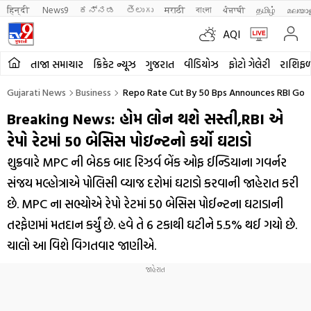
हिन्दी 
News9
ಕನ್ನಡ
తెలుగు
मराठी
বাংলা
ਪੰਜਾਬੀ
தமிழ்
മലയാ
AQI
તાજા સમાચાર
ક્રિકેટ ન્યૂઝ
ગુજરાત
વીડિયોઝ
ફોટો ગેલેરી
રાશિફ
Gujarati News
Business
Repo Rate Cut By 50 Bps Announces RBI Gov
Breaking News: હોમ લોન થશે સસ્તી,RBI એ
રેપો રેટમાં 50 બેસિસ પોઇન્ટનો કર્યો ઘટાડો
શુક્રવારે MPC ની બેઠક બાદ રિઝર્વ બેંક ઓફ ઈન્ડિયાના ગવર્નર
સંજય મલ્હોત્રાએ પોલિસી વ્યાજ દરોમાં ઘટાડો કરવાની જાહેરાત કરી
છે. MPC ના સભ્યોએ રેપો રેટમાં 50 બેસિસ પોઈન્ટના ઘટાડાની
તરફેણમાં મતદાન કર્યું છે. હવે તે 6 ટકાથી ઘટીને 5.5% થઈ ગયો છે.
ચાલો આ વિશે વિગતવાર જાણીએ.