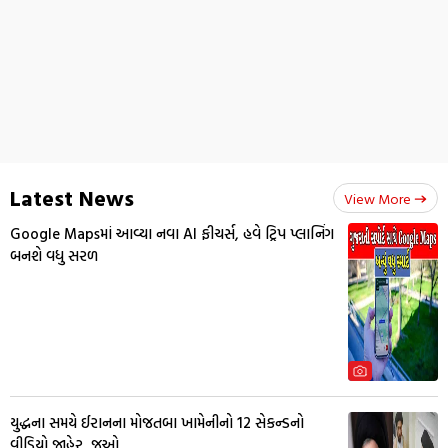
Latest News
View More
Google Mapsમાં આવ્યા નવા AI ફીચર્સ, હવે ટ્રિપ પ્લાનિંગ
બનશે વધુ સરળ
યુદ્ધના સમયે ઈરાનના મોજતબા ખામેનીનો 12 સેકન્ડનો
વીડિયો જાહેર, જુઓ