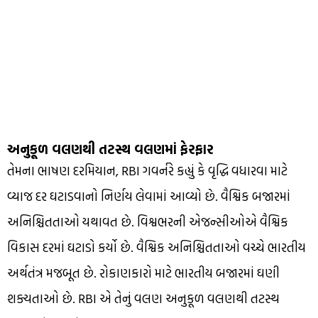
અનુકૂળ વલણથી તટસ્થ વલણમાં ફેરફાર
તેમના ભાષણ દરમિયાન, RBI ગવર્નરે કહ્યું કે વૃદ્ધિ વધારવા માટે
વ્યાજ દર ઘટાડવાનો નિર્ણય લેવામાં આવ્યો છે. વૈશ્વિક બજારમાં
અનિશ્ચિતતાઓ યથાવત છે. વિશ્વભરની એજન્સીઓએ વૈશ્વિક
વિકાસ દરમાં ઘટાડો કર્યો છે. વૈશ્વિક અનિશ્ચિતતાઓ વચ્ચે ભારતીય
અર્થતંત્ર મજબૂત છે. રોકાણકારો માટે ભારતીય બજારમાં ઘણી
શક્યતાઓ છે. RBI એ તેનું વલણ અનુકૂળ વલણથી તટસ્થ