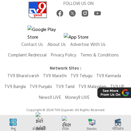
FOLLOW US ON
Contact Us
About Us
Advertise With Us
Complaint Redressal
Privacy Policy
Terms & Conditions
Network Sites :
TV9 Bharatvarsh
TV9 Marathi
TV9 Telugu
TV9 Kannada
TV9 Bangla
TV9 Punjabi
TV9 Tamil
TV9 Malayalam
TV9 UP
News9 LIVE
Money9 LIVE
Copyright © 2026 TV9 Gujarati. All Rights Reserved.
મેનુ
ફોટો સ્ટોરી
રીલ્સ
Stocks
વીડિયોઝ