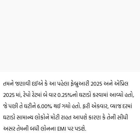
તમને જણાવી દઈએ કે આ પહેલા ફેબ્રુઆરી 2025 અને એપ્રિલ
2025 માં, રેપો રેટમાં બે વાર 0.25%નો ઘટાડો કરવામાં આવ્યો હતો,
જે પછી તે ઘટીને 6.00% થઈ ગયો હતો. ફરી એકવાર, વ્યાજ દરમાં
ઘટાડો સામાન્ય લોકોને મોટી રાહત આપશે કારણ કે તેની સીધી
અસર તેમની બધી લોનના EMI પર પડશે.